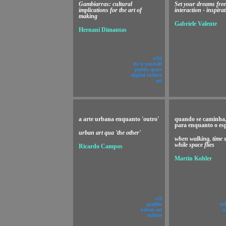
Gambiarras: cultural
Set your dreams free
implications for the art of
interaction - inspira
making
Gabriele Valente
Hernani Dimantas
v!10
do it yourself
public space
digital culture
art
a arte urbana enquanto 'outro'
quando se caminha,
para enquanto o es
urban art qua 'the other'
when walking, time st
while space flies
Ricardo Campos
Martin Kohler
v!9
graffite
ur
urban art
u
culture