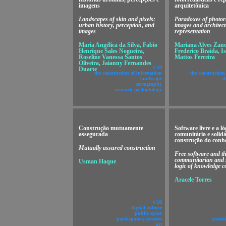
imagens
arquitetônica
Landscapes of skin and pixels:
Paradoxes of photore
urban history, perception, and
images and architect
images
representation
Maria Angélica da Silva, Fabio
Mariana Alves Zanc
Henrique Sales Nogueira,
Frederico Braida, I
Roseline Vanessa Santos
Mattos Ferreira
Oliveira, Jaianny Fernandes
v!19
Duarte
the construction of information
the construction
landscape
d
cartography
research methodology
Construção mutuamente
Software livre e a ló
assegurada
comunitária e solidá
construção do conh
Mutually assured construction
Free software and t
communitarian and 
Usman Haque
logic of knowledge c
Aracele Torres
v!18
digital culture
public space
participatory process
partic
art