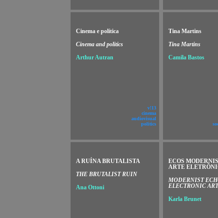
Cinema e política
Tina Martins
Cinema and politics
Tina Martins
Arthur Autran
Camila Bastos
v!13
cinema
audiovisual
politics
so
A RUÍNA BRUTALISTA
ECOS MODERNIS
ARTE ELETRÔN
THE BRUTALIST RUIN
MODERNIST ECH
ELECTRONIC AR
Ana Ottoni
Karla Brunet