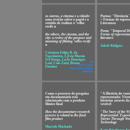
os outros, o cinema e a cidade:
Poema: "Distância
uma revisão sobre o papel e o
+ Formas de repres
sentido de realizar o 'velho
Literatura
recife n
Poem: "Temporal Di
the others, the cinema, and the
Forms of representa
city: a review of the purpose and
literature
meaning of filming 'velho recife
n
Jakob Kielgass
Cristiano Felipe B. do
Nascimento, LÃ­via Morais
NÃ³brega, LuÃ­s Henrique
v!9
Leal, Caio Zatti, Bruno
public space
Firmino
large-scale projects
mobility
Como o processo de pesquisa
"A História do ven
em documentário está
representada: Vive
relacionado com o produto
histórias através da
filmico final
vestível
How the documentary research
"The Story of the W
process is related to the final
Represented: Experi
film product
Stories Through We
Technology
Marcelo Machado