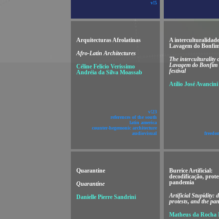
v!5
Arquitecturas Afrolatinas
A interculturalidad
Lavagem do Bonfim
Afro-Latin Architectures
The interculturality 
Lavagem do Bonfim 
Céline Felício Veríssimo
festival
Andréia da Silva Moassab
Atílio José Avancini
v!23
references of the south
latin america
counter-hegemonic architecture
audiovisual
freedo
Quarantine
Burrice Artificial:
decodificação, prote
pandemia
Quarantine
Artificial Stupidity: 
Danielle Pierre Sandrini
protests, and the pa
Matheus da Rocha 