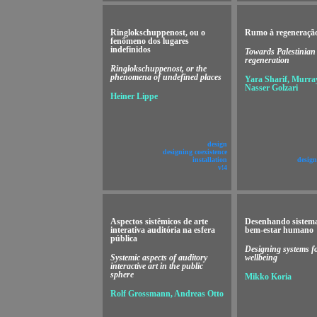
Ringlokschuppenost, ou o
Rumo à regeneração
fenômeno dos lugares
indefinidos
Towards Palestinian
regeneration
Ringlokschuppenost, or the
phenomena of undefined places
Yara Sharif, Murray
Nasser Golzari
Heiner Lippe
design
designing coexistence
installation
design
v!4
Aspectos sistêmicos de arte
Desenhando sistema
interativa auditória na esfera
bem-estar humano
pública
Designing systems 
Systemic aspects of auditory
wellbeing
interactive art in the public
sphere
Mikko Koria
Rolf Grossmann, Andreas Otto