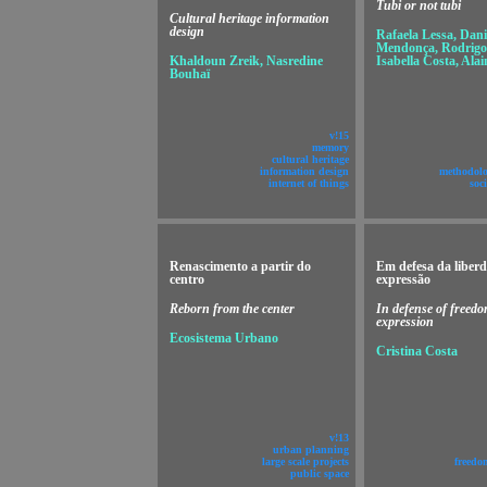
Tubi or not tubi
Cultural heritage information
design
Rafaela Lessa, Dani
Mendonça, Rodrigo 
Khaldoun Zreik, Nasredine
Isabella Costa, Ala
Bouhaï
v!15
memory
cultural heritage
information design
methodolo
internet of things
soc
Renascimento a partir do
Em defesa da liber
centro
expressão
Reborn from the center
In defense of freedo
expression
Ecosistema Urbano
Cristina Costa
v!13
urban planning
large scale projects
freedo
public space