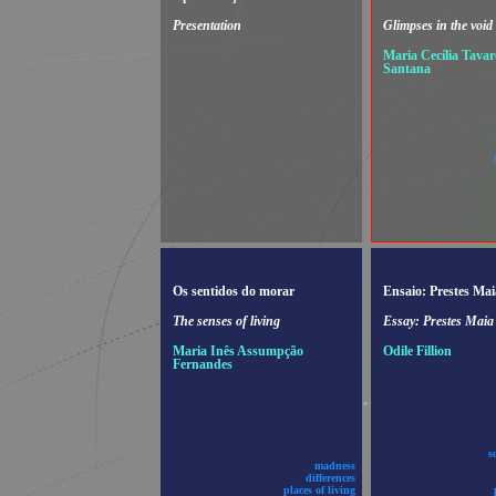
Presentation
Glimpses in the void
Maria Cecília Tavar
Santana
Os sentidos do morar
Ensaio: Prestes Mai
The senses of living
Essay: Prestes Maia
Maria Inês Assumpção
Odile Fillion
Fernandes
s
madness
differences
places of living