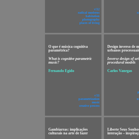
v!12
radical moderns
r
habitation
photography
places of living
O que é música cognitiva
Design inverso de 
paramétrica?
urbanos processuai
What is cognitive parametric
Inverse design of u
music?
procedural models
Fernando Egido
Carlos Vanegas
p
v!11
parametrization
u
music
creative process
Gambiarras: implicações
Liberte Seus Sonhos
culturais na arte de fazer
interação – inspiraç