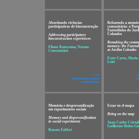
Abordando vivências
Refazendo a memór
participativas de bioconstrução
comunitária: o Par
Fazendinha do Jar
Colombo
Addressing participatory
bioconstruction experiences
Remaking the commu
memory: the Fazend
Eliane Katayama, Norma
at Jardim Colombo
Constantino
Ester Carro, Maria
Leite
v!17
u
participatory process
d
sustainability
Memória e despersonificação
Estar en el mapa
em experimentos sociais
Being on the map
Memory and dispersonification
in social experiments
Juan Carlos Cristal
Guillermo Britez Go
Renato Fabbri