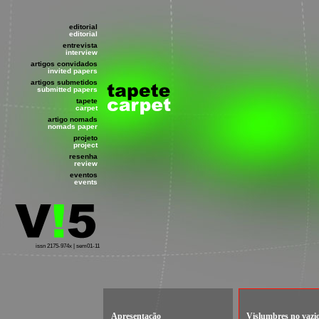
editorial
editorial
entrevista
interview
artigos convidados
invited papers
artigos submetidos
submitted papers
tapete
carpet
artigo nomads
nomads paper
projeto
project
resenha
review
eventos
events
issn 2175-974x | sem01-11
Apresentação
Vislumbres no vazi