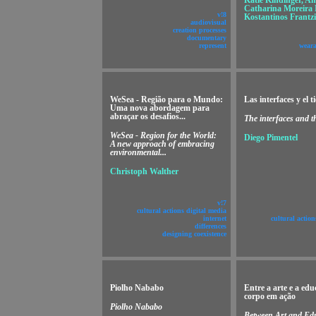
Katie Kindinger, A
Catharina Moreira
v!8
Kostantinos Frantzi
audiovisual
creation processes
documentary
represent
wear
WeSea - Região para o Mundo:
Las interfaces y el 
Uma nova abordagem para
abraçar os desafios...
The interfaces and t
WeSea - Region for the World:
Diego Pimentel
A new approach of embracing
environmental...
Christoph Walther
v!7
cultural actions digital media
internet
cultural action
differences
designing coexistence
Piolho Nababo
Entre a arte e a edu
corpo em ação
Piolho Nababo
Between Art and Edu