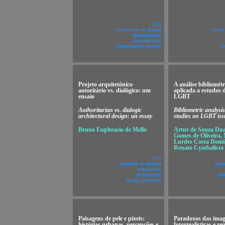
v!21
never been so digital
never 
photography
documentary
participatory process
so
Projeto arquitetônico
A análise bibliométr
autoritário vs. dialógico: um
aplicada a estudos 
ensaio
LGBT
Authoritarian vs. dialogic
Bibliometric analysis
architectural design: an essay
studies on LGBT iss
Bruno Euphrasio de Mello
Artur de Souza Duar
Gomes de Oliveira,
Lurdes Costa Domi
Renato Cymbalista
v!20
question of method
ques
community
architecture
int
design processes
Paisagens de pele e píxeis:
Paradoxos das ima
histórias urbanas, percepções e
fotorrealísticas e r