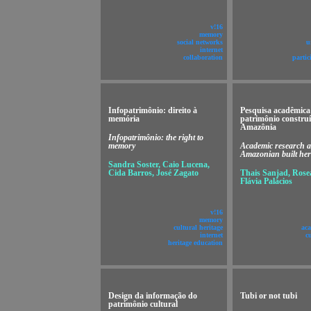
v!16
memory
social networks
u
internet
collaboration
partic
Infopatrimônio: direito à
Pesquisa acadêmica
memória
patrimônio constru
Amazônia
Infopatrimônio: the right to
memory
Academic research 
Amazonian built her
Sandra Soster, Caio Lucena,
Cida Barros, José Zagato
Thais Sanjad, Rose
Flávia Palácios
v!16
memory
cultural heritage
aca
internet
c
heritage education
Design da informação do
Tubi or not tubi
patrimônio cultural