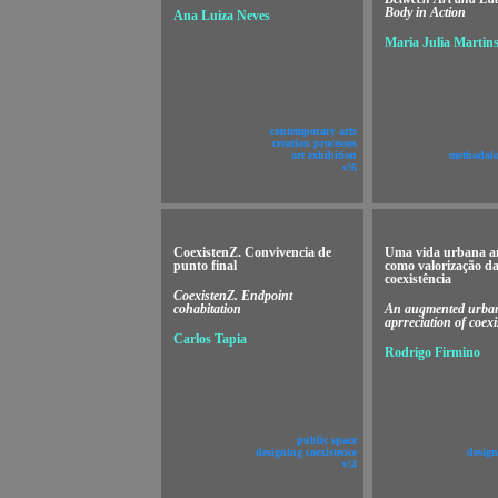
Body in Action
Ana Luiza Neves
Maria Julia Martin
contemporary arts
creation processes
art exhibition
methodolo
v!6
CoexistenZ. Convivencia de
Uma vida urbana a
punto final
como valorização d
coexistência
CoexistenZ. Endpoint
cohabitation
An augmented urban 
aprreciation of coexi
Carlos Tapia
Rodrigo Firmino
public space
designing coexistence
design
v!4