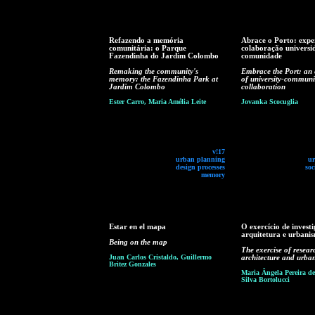
Refazendo a memória
Abrace o Porto: expe
comunitária: o Parque
colaboração universi
Fazendinha do Jardim Colombo
comunidade
Remaking the community's
Embrace the Port: an
memory: the Fazendinha Park at
of university-communi
Jardim Colombo
collaboration
Ester Carro, Maria Amélia Leite
Jovanka Scocuglia
v!17
urban planning
ur
design processes
soc
memory
Estar en el mapa
O exercício de invest
arquitetura e urbani
Being on the map
The exercise of resear
Juan Carlos Cristaldo, Guillermo
architecture and urba
Britez Gonzales
Maria Ângela Pereira de
Silva Bortolucci