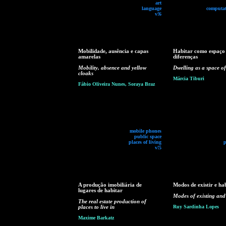
art
language
computat
v!6
Mobilidade, ausência e capas
Habitar como espaço
amarelas
diferenças
Mobility, absence and yellow
Dwelling as a space of
cloaks
Márcia Tiburi
Fábio Oliveira Nunes, Soraya Braz
mobile phones
public space
places of living
p
v!5
A produção imobiliária de
Modos de existir e ha
lugares de habitar
Modes of existing and
The real estate production of
places to live in
Ruy Sardinha Lopes
Maxime Barkatz