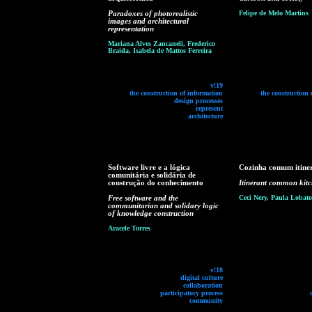
Paradoxes of photorealistic
Felipe de Melo Martins
images and architectural
representation
Mariana Alves Zancaneli, Frederico
Braida, Isabela de Mattos Ferreira
v!19
the construction of information
the construction 
design processes
represent
architecture
Software livre e a lógica
Cozinha comum itine
comunitária e solidária de
construção do conhecimento
Itinerant common kit
Free software and the
Ceci Nery, Paula Lobato
communitarian and solidary logic
of knowledge construction
Aracele Torres
v!18
digital culture
collaboration
participatory process
community