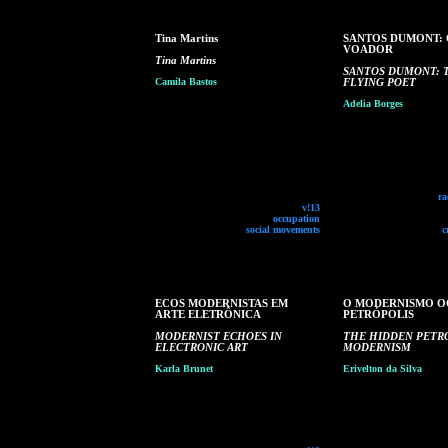
Tina Martins
SANTOS DUMONT: 
VOADOR
Tina Martins
SANTOS DUMONT: 
Camila Bastos
FLYING POET
Adelia Borges
ra
v!13
occupation
social movements
c
ECOS MODERNISTAS EM
O MODERNISMO O
ARTE ELETRÔNICA
PETRÓPOLIS
MODERNIST ECHOES IN
THE HIDDEN PETR
ELECTRONIC ART
MODERNISM
Karla Brunet
Erivelton da Silva