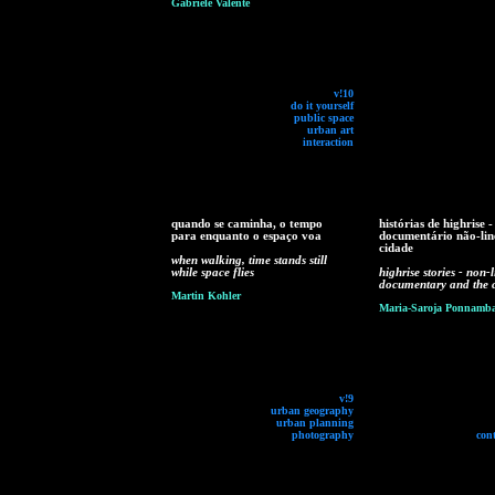
Gabriele Valente
v!10
do it yourself
public space
urban art
interaction
quando se caminha, o tempo
histórias de highrise -
para enquanto o espaço voa
documentário não-lin
cidade
when walking, time stands still
while space flies
highrise stories - non-
documentary and the c
Martin Kohler
Maria-Saroja Ponnamb
v!9
urban geography
urban planning
photography
con