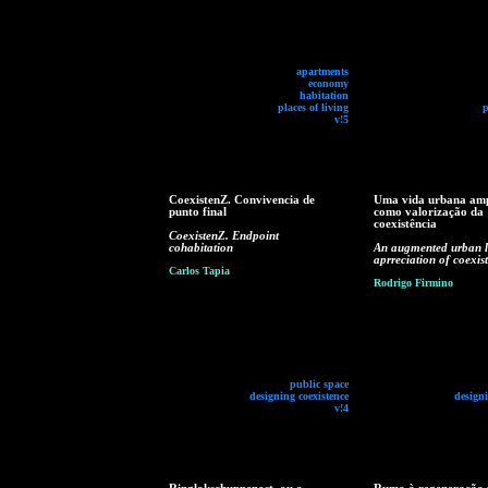
apartments
economy
habitation
places of living
p
v!5
CoexistenZ. Convivencia de
Uma vida urbana am
punto final
como valorização da
coexistência
CoexistenZ. Endpoint
cohabitation
An augmented urban li
aprreciation of coexis
Carlos Tapia
Rodrigo Firmino
public space
designing coexistence
designi
v!4