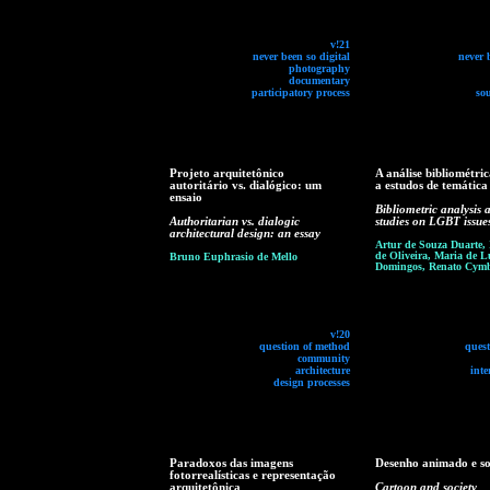
v!21
never been so digital
never 
photography
documentary
participatory process
so
Projeto arquitetônico
A análise bibliométri
autoritário vs. dialógico: um
a estudos de temátic
ensaio
Bibliometric analysis 
Authoritarian vs. dialogic
studies on LGBT issue
architectural design: an essay
Artur de Souza Duarte,
de Oliveira, Maria de L
Bruno Euphrasio de Mello
Domingos, Renato Cymb
v!20
question of method
ques
community
architecture
inte
design processes
Paradoxos das imagens
Desenho animado e s
fotorrealísticas e representação
arquitetônica
Cartoon and society