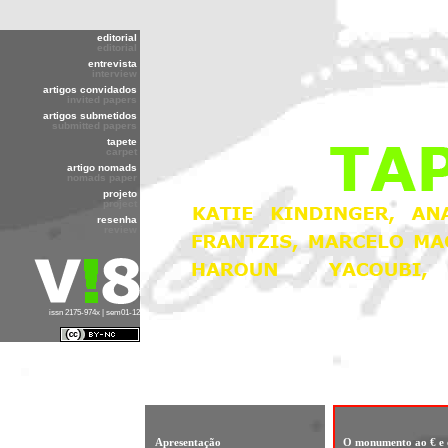
editorial
editorial
entrevista
interview
artigos convidados
invited papers
artigos submetidos
submitted papers
tapete
carpet
artigo nomads
nomads paper
projeto
project
resenha
review
issn 2175-974x | sem01-12
Apresentação
O monumento ao € e 