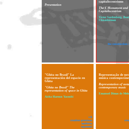
capitalocentrismo
Presentation
The € Monument and 
Capitalocentrism
Victor Sardenberg, Beat
Chnaiderman
the construction 
"Ghita no Brasil" La
Representação de not
representación del espacio en
música contemporân
Ghita
Representation of nota
"Ghita no Brasil" The
contemporary music
representation of space in Ghita
Emanuel Dimas de Melo
Aicha Haroun Yacoubi
v!8
creation processes
cre
madness
represent