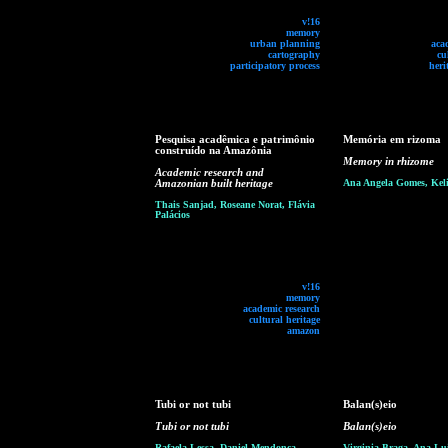
v!16
memory
urban planning
aca
cartography
cu
participatory process
heri
Pesquisa acadêmica e patrimônio
Memória em rizoma
construído na Amazônia
Memory in rhizome
Academic research and
Amazonian built heritage
Ana Angela Gomes, Keli
Thais Sanjad, Roseane Norat, Flávia
Palácios
v!16
memory
academic research
cultural heritage
amazon
Tubi or not tubi
Balan(s)eio
Tubi or not tubi
Balan(s)eio
Rafaela Lessa, Daniel Mendonça,
Virginia Braga, Ana Lu