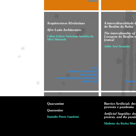
theater
Arquitecturas Afrolatinas
A interculturalidade
do Bonfim da Bahia
Afro-Latin Architectures
The interculturality of
Céline Felício Veríssimo Andréia da
Lavagem do Bonfim o
Silva Moassab
festival
Atílio José Avancini
v!23
references of the south
latin america
counter-hegemonic architecture
audiovisual
freedom
Quarantine
Burrice Artificial: de
protesto e pandemia
Quarantine
Artificial Stupidity: d
Danielle Pierre Sandrini
protests, and the pan
Matheus da Rocha Mont