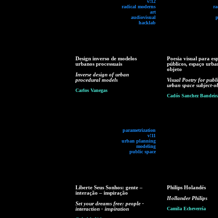
v!12
radical moderns
ra
art
audiovisual
p
hacklab
Design inverso de modelos
Poesia visual para es
urbanos processuais
públicos, espaço urba
objeto
Inverse design of urban
procedural models
Visual Poetry for publi
urban space subject-ob
Carlos Vanegas
Cadós Sanchez Bandeir
parametrization
v!11
urban planning
modeling
public space
Liberte Seus Sonhos: gente –
Philips Holandés
interação – inspiração
Hollander Philips
Set your dreams free: people -
interaction - inspiration
Camila Echeverría