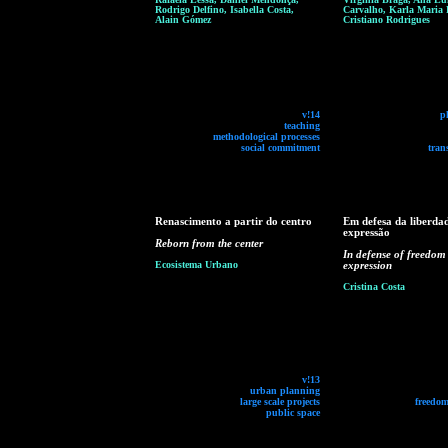
Rodrigo Delfino, Isabella Costa,
Carvalho, Karla Maria P
Alain Gómez
Cristiano Rodrigues
v!14
p
teaching
methodological processes
social commitment
tran
Renascimento a partir do centro
Em defesa da liberda
expressão
Reborn from the center
In defense of freedom
Ecosistema Urbano
expression
Cristina Costa
v!13
urban planning
large scale projects
freedom
public space