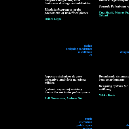
Ringlokschuppenost, ou o
Rumo à regeneração p
fenômeno dos lugares indefinidos
Towards Palestinian r
Ringlokschuppenost, or the
phenomena of undefined places
Yara Sharif, Murray Fra
Golzari
Heiner Lippe
design
designing coexistence
installation
designi
v!4
Aspectos sistêmicos de arte
Desenhando sistemas 
interativa auditória na esfera
bem-estar humano
pública
Designing systems fo
Systemic aspects of auditory
wellbeing
interactive art in the public sphere
Mikko Koria
Rolf Grossmann, Andreas Otto
music
interaction
public space
d
systems