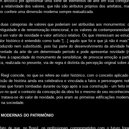
m artístico por apresentar uma série de elementos de arte em sua configur
a a relatividade dos valores, que não são atributos próprios dos artefatos, 
lhes confere uma dimensão moderna sempre reatualizada.
 duas categorias de valores que poderiam ser atribuídas aos monumentos:
antiguidade e de rememoração intencional, e os valores de contemporaneida
o em valor de novidade e valor artístico relativo. Os que interessam ao estu
alor histórico é entendido como tudo “[...] aquilo que foi e que já não é mai
oduzido nem substituído, pois faz parte do desenvolvimento da atividade h
vontade da arte de um determinado período e pode apresentar novidade (no
refere à capacidade do monumento de sensibilizar, de provocar emoção a parti
ica, realizada no presente, via de regra é distinta da percepção original sobre
iegl coincide, no que se refere ao valor histórico, com o conceito aplica
isão de história ainda era celebrativa e vinculada a fatos e personagens not
nas que foram tombadas durante ou logo após a sua construção - um feito iné
ativo no qual o contexto da concepção da obra foi o mesmo do seu reconhecime
ratava-se do valor de novidade, pois eram as primeiras edificações modern
 na sociedade.
 MODERNAS DO PATRIMÔNIO
fato de que, no Brasil, os profissionais comprometidos com o futuro fo