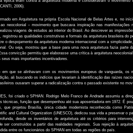
s da época eram contra a arquitetura moderna e consideravam o Movimento
CANTI, 2006).
rmado em Arquitetura na própria Escola Nacional de Belas Artes e, no início
l ao neocolonial – movimento que buscava inspiração nas manifestações r
realizou viagens de estudos ao interior do Brasil. Ao descrever as impressõe
 registrou as qualidades construtivas e formais da arquitetura brasileira do 
ntre o despojamento da arquitetura moderna internacional com a simplicidade
ional. Ou seja, mostrou que a base para uma nova arquitetura fazia parte da 
sa convicção permitiu que elaborasse uma crítica à arquitetura neocolonial,
seus mais importantes incentivadores.
em que se alinhavam com os movimentos europeus de vanguarda, os mod
ição, ali buscando os indícios que levariam à identificação das raízes nacio
asileiros ousaram superar a radicalização contra o passado existente no mov
MES, foi criado o SPHAN. Rodrigo Melo Franco de Andrade assumiu a direç
ades técnicas, função que desempenhou até sua aposentadoria em 1972. É po
ís, que projetou Brasília, única cidade modernista reconhecida como Pat
tific and Cultural Organization (UNESCO), dedicou sua vida a preservar o pas
rofunda, desde os inventários de arquitetura até os critérios para inter
de ser construídos a partir das realidades regionais. Sua rejeição à arquite
ndida entre os funcionários do SPHAN em todas as regiões do país.