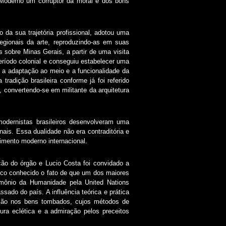
 Moderno um corruptor da moral e dos bons
 da sua trajetória profissional, adotou uma
egionais da arte, reproduzindo-as em suas
s sobre Minas Gerais, a partir de uma visita
período colonial e conseguiu estabelecer uma
, a adaptação ao meio e a funcionalidade da
tradição brasileira conforme já foi referido
 convertendo-se em militante da arquitetura
ernistas brasileiros desenvolveram uma
nais. Essa dualidade não era contraditória e
imento moderno internacional.
ão do órgão e Lucio Costa foi convidado a
uco conhecido o fato de que um dos maiores
rimônio da Humanidade pela United Nations
sado do país. A influência teórica e prática
venção nos bens tombados, cujos métodos de
tura eclética e a admiração pelos preceitos