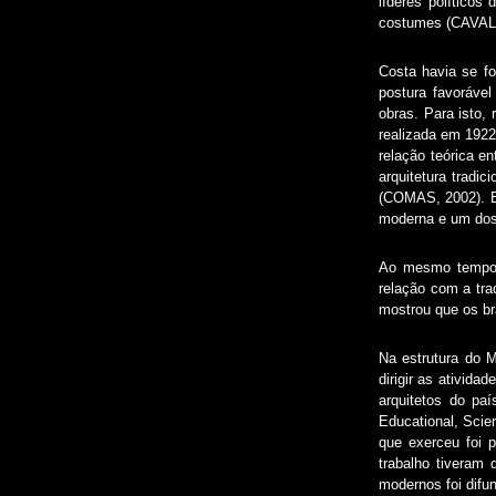
líderes político
costumes (CAVAL
Costa havia se fo
postura favoráve
obras. Para isto, 
realizada em 1922,
relação teórica e
arquitetura tradic
(COMAS, 2002). Es
moderna e um dos 
Ao mesmo tempo 
relação com a trad
mostrou que os br
Na estrutura do 
dirigir as ativid
arquitetos do pa
Educational, Scien
que exerceu foi p
trabalho tiveram 
modernos foi difu