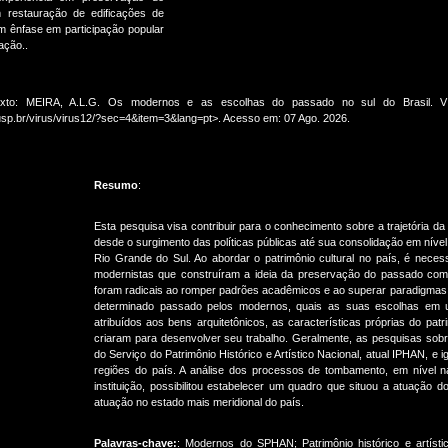
 restauração de edificações de
om ênfase em participação popular
ação..
xto: MEIRA, A.L.G. Os modernos e as escolhas do passado no sul do Brasil. V!
sp.br/virus/virus12/?sec=4&item=3&lang=pt>. Acesso em: 07 Ago. 2026.
Resumo
:
Esta pesquisa visa contribuir para o conhecimento sobre a trajetória da
desde o surgimento das políticas públicas até sua consolidação em nível 
Rio Grande do Sul. Ao abordar o patrimônio cultural no país, é necess
modernistas que construíram a ideia da preservação do passado com 
foram radicais ao romper padrões acadêmicos e ao superar paradigmas v
determinado passado pelos modernos, quais as suas escolhas em u
atribuídos aos bens arquitetônicos, as características próprias do pat
criaram para desenvolver seu trabalho. Geralmente, as pesquisas sobr
do Serviço do Patrimônio Histórico e Artístico Nacional, atual IPHAN, e 
regiões do país. A análise dos processos de tombamento, em nível n
instituição, possibilitou estabelecer um quadro que situou a atuaçã
atuação no estado mais meridional do país.
Palavras-chave:
: Modernos do SPHAN; Patrimônio histórico e artíst