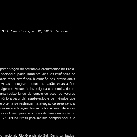
RUS, São Carlos, n. 12, 2016. Disponível em:
 preservação do patrimônio arquitetônico no Brasil,
nacional e, particularmente, de suas influências no
ário fazer referência à atuação dos profissionais
vistas a integrar o futuro da nação. Suas ações
igentes. A questão investigada é a escolha de um
ma região longe do centro do país, os valores
rimônio a partir daí estabelecido e os métodos que
e o tema se restringem à atuação da área central
ignoram a aplicação dessas políticas nas diferentes
acional, nos primeiros anos de funcionamento da
o do SPHAN no Brasil para melhor compreender sua
ico nacional; Rio Grande do Sul; Bens tombados;