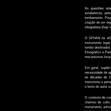
As questões rela
estabeleceu, pela
tombamento. Pouco
criação de um órg
integradora (hoje 
O SPHAN foi ofi
instrumento legal
tombo destinados a
Etnográfico e Pai
mecanismos incipi
Em geral, supõe-
necessidade de ap
as décadas de 19
mencionou o pensa
o texto do autor 
O contexto de con
chamou de culto 
monumento artíst