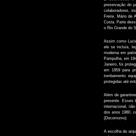
preservação do p
colaboradores, i
Freire, Mário de 
Costa. Parte dess
o Rio Grande do S
Assim como Lucio 
ele se incluía, l
moderna em patri
Pampulha, em 1947
Janeiro, foi prot
em 1959 para pro
tombamento equi
protegidas até ent
Além de garantire
presente. Esses 
internacional, nã
dos anos 1980, c
(Docomomo).
A escolha da arqu