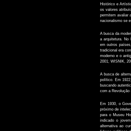
Histórico e Artís
os valores atribu
permitem avaliar 
nacionalismo se e
A busca da modern
a arquitetura. No
em outros países,
tradicional era co
moderno e o anti
2001; WISNIK, 20
A busca de altern
político. Em 1922
buscando autentic
com a Revolução d
Em 1930, o Gover
próximo de intele
para o Museu Hist
indicado o jovem
alternativa ao c