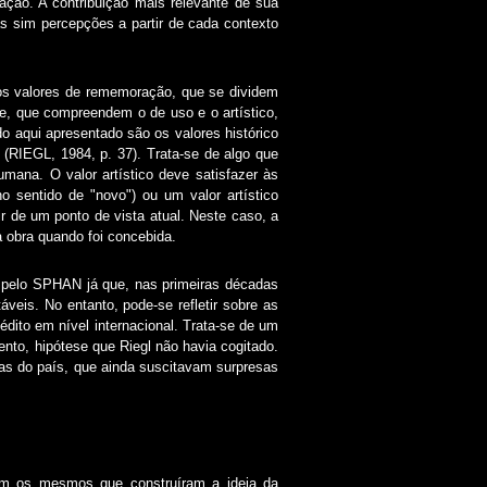
ação. A contribuição mais relevante de sua
mas sim percepções a partir de cada contexto
 os valores de rememoração, que se dividem
de, que compreendem o de uso e o artístico,
do aqui apresentado são os valores histórico
s” (RIEGL, 1984, p. 37). Trata-se de algo que
umana. O valor artístico deve satisfazer às
 sentido de "novo") ou um valor artístico
r de um ponto de vista atual. Neste caso, a
 a obra quando foi concebida.
do pelo SPHAN já que, nas primeiras décadas
áveis. No entanto, pode-se refletir sobre as
dito em nível internacional. Trata-se de um
nto, hipótese que Riegl não havia cogitado.
as do país, que ainda suscitavam surpresas
ram os mesmos que construíram a ideia da