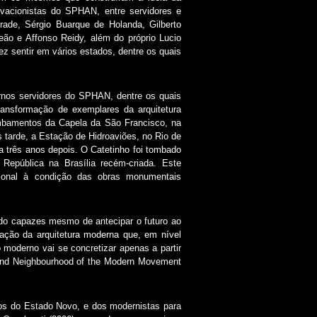
rvacionistas do SPHAN, entre servidores e
rade, Sérgio Buarque de Holanda, Gilberto
eão e Affonso Reidy, além do próprio Lucio
z sentir em vários estados, dentre os quais
ernos servidores do SPHAN, dentre os quais
 transformação de exemplares da arquitetura
ombamentos da Capela da São Francisco, na
tarde, a Estação de Hidroaviões, no Rio de
da três anos depois. O Catetinho foi tombado
República na Brasília recém-criada. Este
cional à condição das obras monumentais
ndo capazes mesmo de antecipar o futuro ao
ação da arquitetura moderna que, em nível
 moderno vai se concretizar apenas a partir
 and Neighbourhood of the Modern Movement
ios do Estado Novo, e dos modernistas para