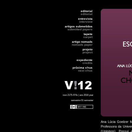
editorial
editorial
entrevista
interview
artigos submetidos
submitted papers
tapete
carpet
artigo nomads
nomads paper
projeto
project
expediente
credits
próxima v!rus
next v!rus
issn 2175-974x | ano 2016 year
semestre 01 semester
Ana Lúcia Goelzer M
Professora da Univer
(Unisinos). Possui