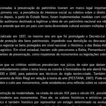
cionadas à preservação do patrimônio tiveram um marco legal importan
 primeira vez, a prevalência do interesse social ou coletivo sobre o direito
 depois, a partir do Estado Novo, foram implementadas medidas com vista
ão autônomo destinado a legitimar a ideia de um patrimônio nacional era n
se entende que em um país com tanta diversidade cultural existem múltiplas i
cializado em 1937, no mesmo ano em que foi promulgado o Decreto-Lei
 de proteção dos bens patrimoniais, impedindo sua demolição ou descaracte
 registrar os bens protegidos em nível nacional: o Histórico, o das Belas-Art
sagístico. Em nível estadual, haviam sido precursores a Bahia, Pernambuc
entes de preservação, como inspetorias de monumentos ou legislações sobr
se que os critérios estéticos prevaleciam nos juízos de valor que daria
rofundamento sobre o tema levou ao convite à historiadora da arte alemã Han
30 e 1940, para palestrar aos técnicos do órgão recém-criado. Também
mento de Alöis Riegl em relação à teoria da arte (PESTANA, 1997). Pode-se
sobre o culto aos monumentos, onde estabeleceu uma reflexão sobre os valores
strução da modernidade, na virada do século XIX para o século XX, possibili
moderno aos monumentos. Para ele, os valores históricos e artísticos
ico é também histórico por representar um estágio determinado na evol