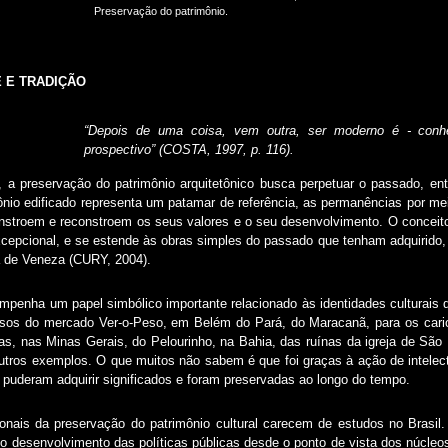
Preservação do patrimônio.
 E TRADIÇÃO
“Depois de uma coisa, vem outra, ser moderno é - conh
prospectivo” (COSTA, 1997, p. 116).
a preservação do patrimônio arquitetônico busca perpetuar o passado, en
mônio edificado representa um patamar de referência, as permanências por 
onstroem e reconstroem os seus valores e o seu desenvolvimento. O conceito 
epcional, e se estende às obras simples do passado que tenham adquirido, 
a de Veneza (CURY, 2004).
mpenha um papel simbólico importante relacionado às identidades culturais de
sos do mercado Ver-o-Peso, em Belém do Pará, do Maracanã, para os cario
cas, nas Minas Gerais, do Pelourinho, na Bahia, das ruínas da igreja de Sã
outros exemplos. O que muitos não sabem é que foi graças à ação de intelec
 puderam adquirir significados e foram preservadas ao longo do tempo.
gionais da preservação do patrimônio cultural carecem de estudos no Brasil
o desenvolvimento das políticas públicas desde o ponto de vista dos núcleo