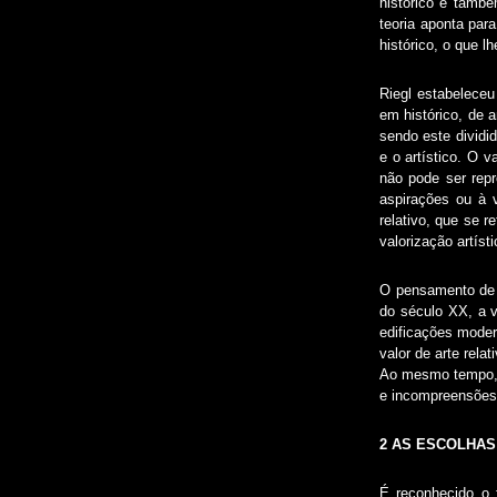
histórico é també
teoria aponta par
histórico, o que 
Riegl estabeleceu
em histórico, de 
sendo este dividid
e o artístico. O v
não pode ser repr
aspirações ou à 
relativo, que se 
valorização artíst
O pensamento de R
do século XX, a v
edificações moder
valor de arte rel
Ao mesmo tempo, t
e incompreensões
2 AS ESCOLHAS
É reconhecido o 