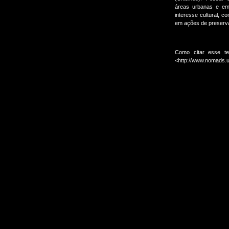
áreas urbanas e em
interesse cultural, c
em ações de preserv
Como citar esse te
<http://www.nomads.u