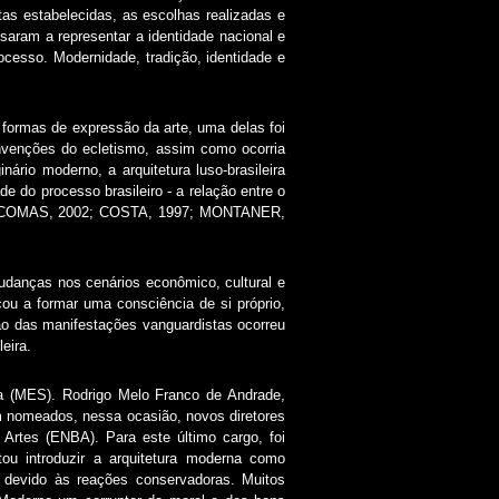
tas estabelecidas, as escolhas realizadas e
aram a representar a identidade nacional e
ocesso. Modernidade, tradição, identidade e
 formas de expressão da arte, uma delas foi
onvenções do ecletismo, assim como ocorria
ário moderno, a arquitetura luso-brasileira
e do processo brasileiro - a relação entre o
009; COMAS, 2002; COSTA, 1997; MONTANER,
udanças nos cenários econômico, cultural e
ou a formar uma consciência de si próprio,
ção das manifestações vanguardistas ocorreu
eira.
a (MES). Rodrigo Melo Franco de Andrade,
am nomeados, nessa ocasião, novos diretores
 Artes (ENBA). Para este último cargo, foi
tou introduzir a arquitetura moderna como
devido às reações conservadoras. Muitos