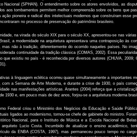
tico Nacional (SPHAN). O entendimento sobre os atores envolvidos, as dispu
ídos aos tombamentos permitem melhor compreensão sobre os bens que pass
a ação pioneira e radical dos intelectuais modernos que construíram esse pr
ncontraram no processo de preservação do patrimônio brasileiro.
idade, na virada do século XIX para o século XX, apresentou-se nas várias
 Brasil, a modernidade na arquitetura apresentava uma contraposição às c
 mas não à tradição, diferentemente do ocorrido naqueles países. No imagin
nsiderada continuidade da tradição clássica (COMAS, 2002). Essa peculiaridad
go que existiu no país - é reconhecida por diversos autores (CHUVA, 2
01).
ativas à linguagem eclética ocorreu quase simultaneamente a importantes m
, com a Semana de Arte Moderna, e durante a crise de 1930, o país começ
idade nas manifestações artísticas. Arantes (2004) reforça que a cristaliza
e 1930 e, em pouco mais de dez anos, forjou-se a arquitetura moderna brasil
no Federal criou o Ministério dos Negócios da Educação e Saúde Públic
ctuais ligados ao modernismo, tornou-se chefe de gabinete do ministro. For
órico Nacional, para o Instituto de Música e a Escola Nacional de Belas
 arquiteto Lucio Costa. Incumbido de atualizar o ensino acadêmico, ten
urrículo da ENBA (COSTA, 1997), mas permaneceu pouco tempo no cargo 