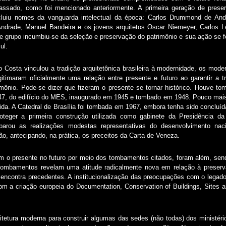
assado, como foi mencionado anteriormente. A primeira geração de prese
ncluiu nomes da vanguarda intelectual da época: Carlos Drummond de And
Andrade, Manuel Bandeira e os jovens arquitetos Oscar Niemeyer, Carlos L
e grupo incumbiu-se da seleção e preservação do patrimônio e sua ação se fe
ul.
Costa vinculou a tradição arquitetônica brasileira à modernidade, os mod
egitimaram oficialmente uma relação entre presente e futuro ao garantir a
mônio. Pode-se dizer que fizeram o presente se tornar histórico. Houve t
, do edifício do MES, inaugurado em 1945 e tombado em 1948. Pouco mais 
egida. A Catedral de Brasília foi tombada em 1967, embora tenha sido concluí
teger a primeira construção utilizada como gabinete da Presidência da 
parou as realizações modestas representativas do desenvolvimento na
ão, antecipando, na prática, os preceitos da Carta de Veneza.
m o presente no futuro por meio dos tombamentos citados, foram além, se
tombamentos revelam uma atitude radicalmente nova em relação à preserv
o encontra precedentes. A institucionalização das preocupações com o legado
om a criação europeia do Documentation, Conservation of Buildings, Sites
itetura moderna para construir algumas das sedes (não todas) dos ministér