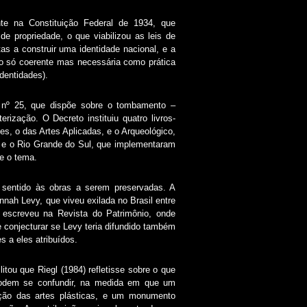
te na Constituição Federal de 1934, que
 de propriedade, o que viabilizou as leis de
s a construir uma identidade nacional, e a
ão só coerente mas necessária como prática
dentidades).
 nº 25, que dispõe sobre o tombamento –
rização. O Decreto instituiu quatro livros-
es, o das Artes Aplicadas, e o Arqueológico,
o e o Rio Grande do Sul, que implementaram
e o tema.
m sentido às obras a serem preservadas. A
nah Levy, que viveu exilada no Brasil entre
 escreveu na Revista do Patrimônio, onde
 conjecturar se Levy teria difundido também
 a eles atribuídos.
tou que Riegl (1984) refletisse sobre o que
 podem se confundir, na medida em que um
ução das artes plásticas, e um monumento