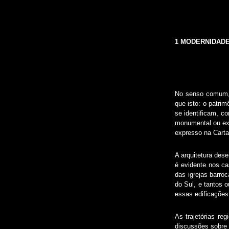
1 MODERNIDADE
No senso comum, 
que isto: o patri
se identificam, c
monumental ou exc
expresso na Cart
A arquitetura dese
é evidente nos ca
das igrejas barro
do Sul, e tantos 
essas edificações
As trajetórias re
discussões sobre 