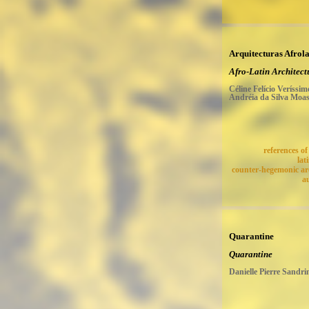
Arquitecturas Afrola
Afro-Latin Architect
Céline Felício Veríssim
Andréia da Silva Moa
references of
lat
counter-hegemonic ar
a
Quarantine
Quarantine
Danielle Pierre Sandri