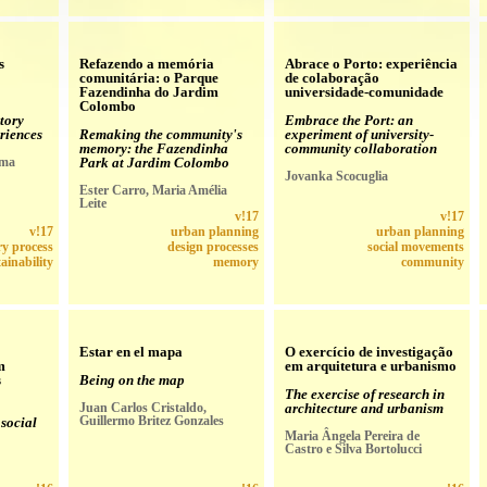
s
Refazendo a memória
Abrace o Porto: experiência
comunitária: o Parque
de colaboração
Fazendinha do Jardim
universidade-comunidade
Colombo
tory
Embrace the Port: an
riences
Remaking the community's
experiment of university-
memory: the Fazendinha
community collaboration
rma
Park at Jardim Colombo
Jovanka Scocuglia
Ester Carro, Maria Amélia
Leite
v!17
v!17
v!17
urban planning
urban planning
ry process
design processes
social movements
ainability
memory
community
Estar en el mapa
O exercício de investigação
m
em arquitetura e urbanismo
s
Being on the map
The exercise of research in
Juan Carlos Cristaldo,
architecture and urbanism
Guillermo Britez Gonzales
 social
Maria Ângela Pereira de
Castro e Silva Bortolucci