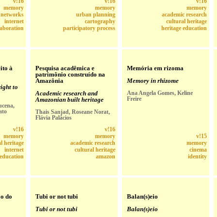
v!16
v!16
v!16
memory
memory
memory
l networks
urban planning
academic research
internet
cartography
cultural heritage
laboration
participatory process
heritage education
ito à
Pesquisa acadêmica e
Memória em rizoma
patrimônio construído na
Amazônia
Memory in rhizome
ight to
Academic research and
Ana Angela Gomes, Keline
Freire
Amazonian built heritage
ucena,
ato
Thais Sanjad, Roseane Norat,
Flávia Palácios
v!16
v!16
memory
memory
v!15
l heritage
academic research
memory
internet
cultural heritage
cinema
 education
amazon
identity
ão do
Tubi or not tubi
Balan(s)eio
Tubi or not tubi
Balan(s)eio