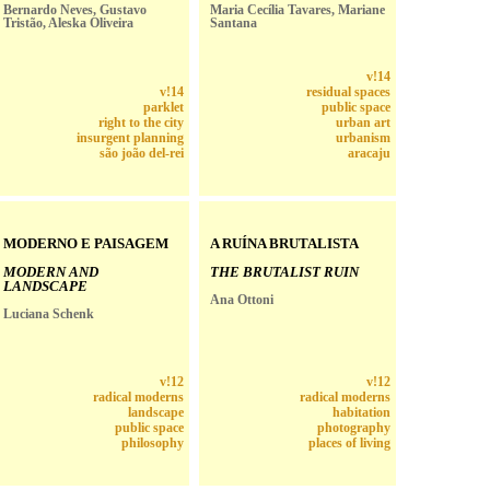
Bernardo Neves, Gustavo
Maria Cecília Tavares, Mariane
Tristão, Aleska Oliveira
Santana
v!14
v!14
residual spaces
parklet
public space
right to the city
urban art
insurgent planning
urbanism
são joão del-rei
aracaju
MODERNO E PAISAGEM
A RUÍNA BRUTALISTA
MODERN AND
THE BRUTALIST RUIN
LANDSCAPE
Ana Ottoni
Luciana Schenk
v!12
v!12
radical moderns
radical moderns
landscape
habitation
public space
photography
philosophy
places of living