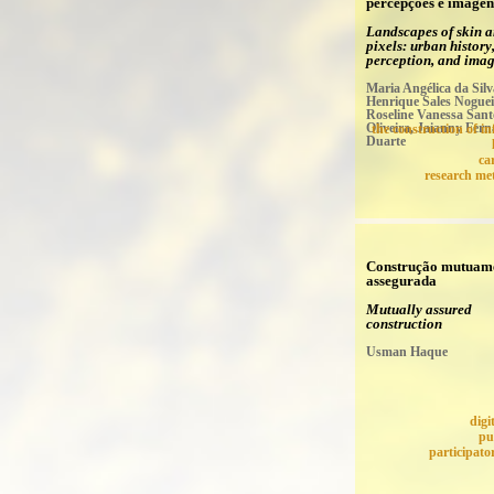
percepções e imagen
Landscapes of skin 
pixels: urban history
perception, and ima
Maria Angélica da Silv
Henrique Sales Noguei
Roseline Vanessa Sant
Oliveira, Jaianny Fer
the construction of i
Duarte
ca
research me
Construção mutuam
assegurada
Mutually assured
construction
Usman Haque
digi
pu
participato