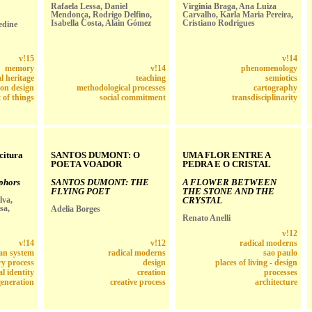
Rafaela Lessa, Daniel
Virginia Braga, Ana Luiza
Mendonça, Rodrigo Delfino,
Carvalho, Karla Maria Pereira,
Isabella Costa, Alain Gómez
Cristiano Rodrigues
edine
v!15
v!14
memory
v!14
phenomenology
l heritage
teaching
semiotics
ion design
methodological processes
cartography
t of things
social commitment
transdisciplinarity
citura
SANTOS DUMONT: O
UMA FLOR ENTRE A
POETA VOADOR
PEDRA E O CRISTAL
phors
SANTOS DUMONT: THE
A FLOWER BETWEEN
FLYING POET
THE STONE AND THE
lva,
CRYSTAL
sa,
Adelia Borges
Renato Anelli
v!12
v!14
v!12
radical moderns
an system
radical moderns
sao paulo
ry process
design
places of living - design
al identity
creation
processes
eneration
creative process
architecture