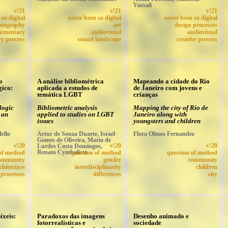
Vassali
v!21
v!21
v!21
so digital
never been so digital
never been so digital
otography
art
design processes
umentary
audiovisual
audiovisual
ry process
sound landscape
creative process
o
A análise bibliométrica
Mapeando a cidade do Rio
gico:
aplicada a estudos de
de Janeiro com jovens e
temática LGBT
crianças
logic
Bibliometric analysis
Mapping the city of Rio de
 an
applied to studies on LGBT
Janeiro along with
issues
youngsters and children
ello
Artur de Souza Duarte, Israel
Flora Olmos Fernandez
Gomes de Oliveira, Maria de
v!20
Lurdes Costa Domingos,
v!20
v!20
Renato Cymbalista
of method
question of method
question of method
ommunity
gender
community
chitecture
interdisciplinarity
children
 processes
differences
city
íxeis:
Paradoxos das imagens
Desenho animado e
fotorrealísticas e
sociedade