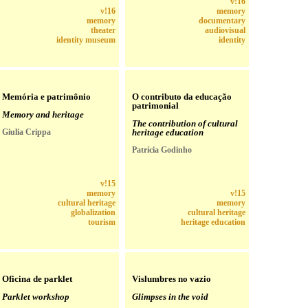
v!16
v!16
memory
memory
documentary
theater
audiovisual
identity museum
identity
Memória e patrimônio
O contributo da educação
patrimonial
Memory and heritage
The contribution of cultural
Giulia Crippa
heritage education
Patrícia Godinho
v!15
memory
v!15
cultural heritage
memory
globalization
cultural heritage
tourism
heritage education
Oficina de parklet
Vislumbres no vazio
Parklet workshop
Glimpses in the void