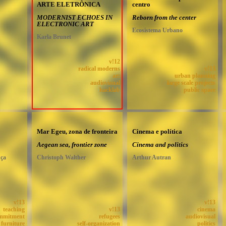
ARTE ELETRÔNICA
centro
MODERNIST ECHOES IN
Reborn from the center
ELECTRONIC ART
Ecosistema Urbano
Karla Brunet
v!12
radical moderns
v!13
art
urban planning
audiovisual
large scale projects
hacklab
public space
Mar Egeu, zona de fronteira
Cinema e política
Aegean sea, frontier zone
Cinema and politics
nça
Christoph Walther
Arthur Autran
v!13
v!13
teaching
v!13
cinema
ommitment
refugees
audiovisual
furniture
self-organization
politics