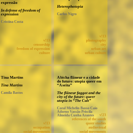
expressão
Heterophotopia
In defense of freedom of
expression
Carlos Nigro
Cristina Costa
v!13
v!13
photography
censorship
city
freedom of expression
urban art
culture
urban culture
Tina Martins
A bicha flâneur e a cidade
do futuro: utopia queer em
Tina Martins
“A seita”
Camila Bastos
The flâneur faggot and the
city of the future: queer
utopia in “The Cult”
Coral Michelin Basso Caio
Adorno Vassão Priscila
Almeida Cunha Arantes
v!23
references of the south
v!13
queer studies
occupation
audiovisual
social movements
social movements