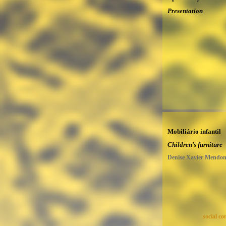
Presentation
Mobiliário infantil
Children’s furniture
Denise Xavier Mendo
social c