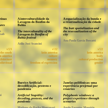
tinas
A interculturalidade da
A espacialização da bunda e
Lavagem do Bonfim da
a ressexualização da cidade
ures
Bahia
The butt spatialization and
o
The interculturality of the
the resexualization of the
ssab
Lavagem do Bonfim of
city
Bahia festival
Ana Paula Garcia Boscatti
Atílio José Avancini
v!23
v!22
v!22
 the south
latin america
latin america
in america
culture
body
chitecture
memory
cultural production
udiovisual
freedom of expression
gender
Burrice Artificial:
Janelas polifônicas: uma
decodificação, protesto e
experiência projetual por
pandemia
cenários
ni
Artificial Stupidity:
Polyphonic windows: a
decoding, protests, and the
project experience through
pandemic
scenarios
Matheus da Rocha Montanari
Analu Favretto, Maurício