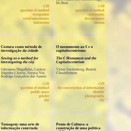
De Brot
v!20
v!20
question of method
question of method
occupation
community
social movements
documentary
habitation
cinema
Costura como método de
O monumento ao € e o
investigação da cidade
capitalocentrismo
Sewing as a method for
The € Monument and the
investigating the city
Capitalocentrism
Giovanna Magalhães, Larissa
Victor Sardenberg, Beatriz
Siqueira Chaves, Soraya Nór,
Chnaiderman
Rodrigo Gonçalves dos Santos
v!20
v!19
question of method
the construction of information
public space
identity
gender
photography
city
city
Tatuagem: uma arte de
Ponto de Cultura: a
informação conectada
construção de uma política