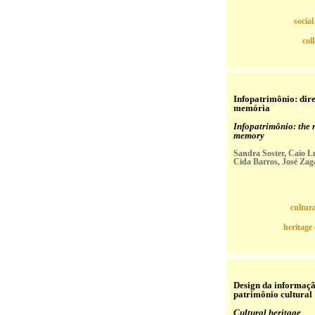
socia
col
Infopatrimônio: dire
memória
Infopatrimônio: the r
memory
Sandra Soster, Caio L
Cida Barros, José Zag
cultura
heritage
Design da informaç
patrimônio cultural
Cultural heritage