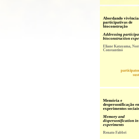
Abordando vivência
participativas de
bioconstrução
Addressing participa
bioconstruction expe
Eliane Katayama, No
Constantino
participato
sust
Memória e
despersonificação e
experimentos sociai
Memory and
dispersonification in
experiments
Renato Fabbri