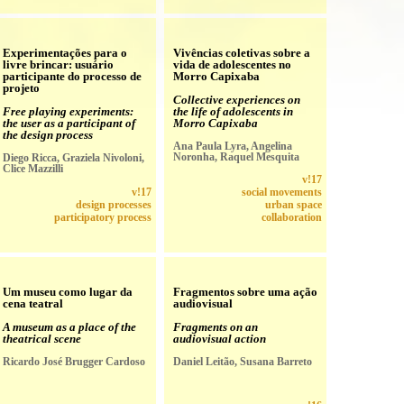
Experimentações para o
Vivências coletivas sobre a
livre brincar: usuário
vida de adolescentes no
participante do processo de
Morro Capixaba
projeto
Collective experiences on
Free playing experiments:
the life of adolescents in
the user as a participant of
Morro Capixaba
the design process
Ana Paula Lyra, Angelina
Noronha, Raquel Mesquita
Diego Ricca, Graziela Nivoloni,
Clice Mazzilli
v!17
v!17
social movements
design processes
urban space
participatory process
collaboration
Um museu como lugar da
Fragmentos sobre uma ação
cena teatral
audiovisual
A museum as a place of the
Fragments on an
theatrical scene
audiovisual action
Ricardo José Brugger Cardoso
Daniel Leitão, Susana Barreto