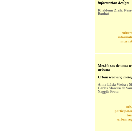
information design
Khaldoun Zreik, Nasr
Bouhaï
cultura
informat
interne
Metáforas de uma te
urbana
Urban weaving meta
Anna Lúcia Vieira e Si
Carlos Moreira de Sou
Naggila Frota
urb
participato
loc
urban reg