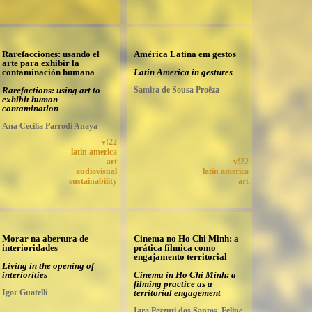
Rarefacciones: usando el
América Latina em gestos
arte para exhibir la
contaminación humana
Latin America in gestures
Rarefactions: using art to
Samira de Sousa Proêza
exhibit human
contamination
Ana Cecilia Parrodi Anaya
v!22
latin america
art
v!22
audiovisual
latin america
sustainability
art
Morar na abertura de
Cinema no Ho Chi Minh: a
interioridades
prática fílmica como
engajamento territorial
Living in the opening of
interiorities
Cinema in Ho Chi Minh: a
filming practice as a
Igor Guatelli
territorial engagement
Iara Pezzuti dos Santos, Felipe