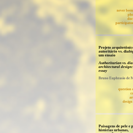
never been 
ph
doc
participato
Projeto arquitetônic
autoritário vs. dialó
um ensaio
Authoritarian vs. dia
architectural design:
essay
Bruno Euphrasio de M
question 
c
ar
design
Paisagens de pele e p
histórias urbanas,