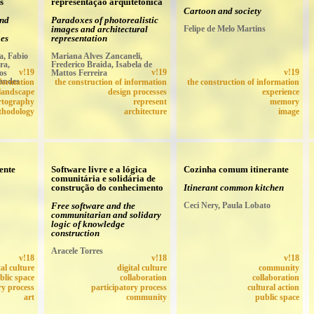
s
representação arquitetônica
Cartoon and society
and
Paradoxes of photorealistic
,
images and architectural
Felipe de Melo Martins
ges
representation
a, Fabio
Mariana Alves Zancaneli,
ra,
Frederico Braida, Isabela de
os
v!19
Mattos Ferreira
v!19
v!19
nandes
nformation
the construction of information
the construction of information
landscape
design processes
experience
rtography
represent
memory
thodology
architecture
image
ente
Software livre e a lógica
Cozinha comum itinerante
comunitária e solidária de
construção do conhecimento
Itinerant common kitchen
Free software and the
Ceci Nery, Paula Lobato
communitarian and solidary
logic of knowledge
construction
Aracele Torres
v!18
v!18
v!18
tal culture
digital culture
community
blic space
collaboration
collaboration
ry process
participatory process
cultural action
art
community
public space