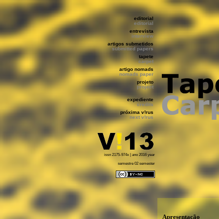
editorial
editorial
entrevista
interview
artigos submetidos
submitted papers
tapete
carpet
artigo nomads
nomads paper
projeto
project
expediente
credits
próxima v!rus
next v!rus
issn 2175-974x | ano 2016 year
semestre 02 semester
Apresentação