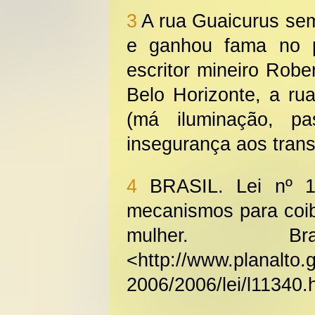
3
A rua Guaicurus sem
e ganhou fama no 
escritor mineiro Rob
Belo Horizonte, a ru
(má iluminação, pas
insegurança aos tran
4
BRASIL. Lei nº 1
mecanismos para coibi
mulher. Br
<http://www.planalto.g
2006/2006/lei/l11340.