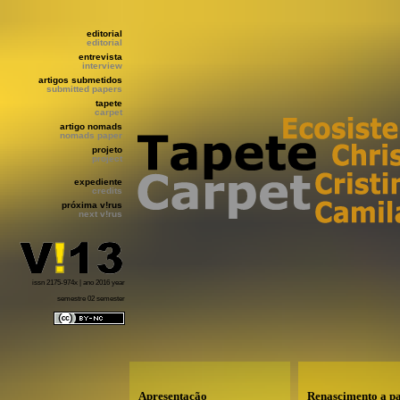
editorial
editorial
entrevista
interview
artigos submetidos
submitted papers
tapete
carpet
artigo nomads
nomads paper
projeto
project
expediente
credits
próxima v!rus
next v!rus
issn 2175-974x | ano 2016 year
semestre 02 semester
Apresentação
Renascimento a pa