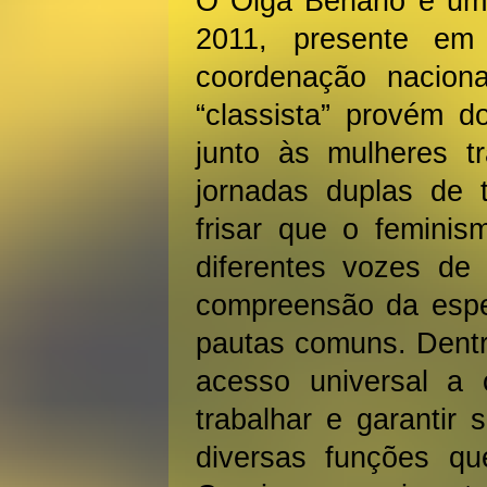
O Olga Benário é um 
2011, presente em
coordenação nacion
“classista” provém d
junto às mulheres tr
jornadas duplas de 
frisar que o feminis
diferentes vozes de 
compreensão da espec
pautas comuns. Dentr
acesso universal a
trabalhar e garantir 
diversas funções q