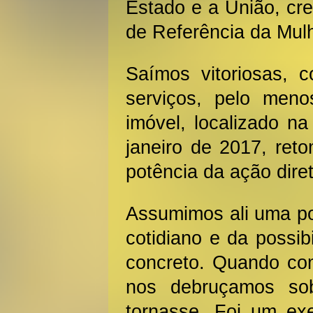
Estado e a União, cr
de Referência da Mulh
Saímos vitoriosas, 
serviços, pelo me
imóvel, localizado n
janeiro de 2017, ret
potência da ação dire
Assumimos ali uma po
cotidiano e da possib
concreto. Quando co
nos debruçamos so
tornasse. Foi um exe