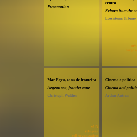
centro
Presentation
Reborn from the ce
Ecosistema Urbano
urb
large s
Mar Egeu, zona de fronteira
Cinema e política
Aegean sea, frontier zone
Cinema and politi
Christoph Walther
Arthur Autran
v!13
refugees
self-organization