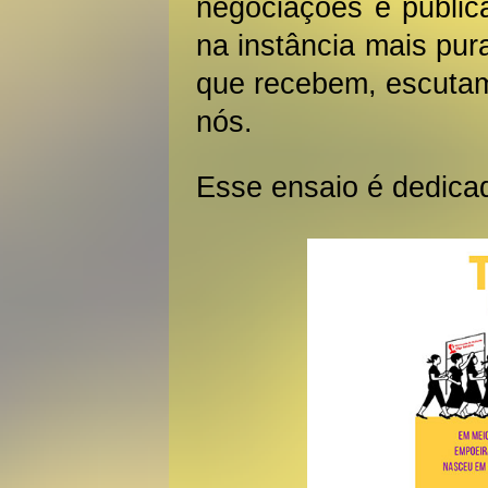
negociações e public
na instância mais pur
que recebem, escutam
nós.
Esse ensaio é dedicad