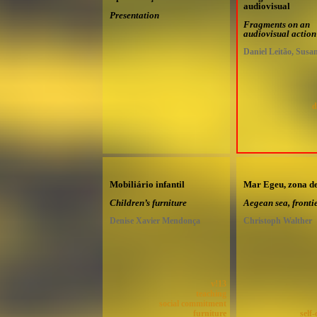
audiovisual
Presentation
Fragments on an
audiovisual action
Daniel Leitão, Susa
d
Mobiliário infantil
Mar Egeu, zona de
Children’s furniture
Aegean sea, fronti
Denise Xavier Mendonça
Christoph Walther
v!13
teaching
social commitment
furniture
self