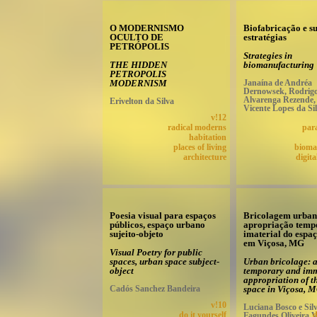
O MODERNISMO
Biofabricação e s
OCULTO DE
estratégias
PETRÓPOLIS
Strategies in
THE HIDDEN
biomanufacturing
PETROPOLIS
MODERNISM
Janaína de Andréa
Dernowsek, Rodrig
Alvarenga Rezende,
Erivelton da Silva
Vicente Lopes da Si
v!12
radical moderns
par
habitation
places of living
bioma
architecture
digita
Poesia visual para espaços
Bricolagem urbana
públicos, espaço urbano
apropriação temp
sujeito-objeto
imaterial do espa
em Viçosa, MG
Visual Poetry for public
spaces, urban space subject-
Urban bricolage: a
object
temporary and imm
appropriation of t
Cadós Sanchez Bandeira
space in Viçosa, 
v!10
Luciana Bosco e Silv
do it yourself
Fagundes Oliveira V
d