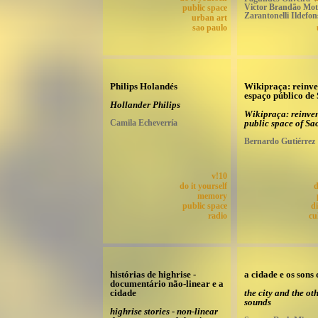
Victor Brandão Mott
public space
Zarantonelli Ildefon
urban art
sao paulo
Philips Holandés
Wikipraça: reinv
espaço público de
Hollander Philips
Wikipraça: reinven
Camila Echeverría
public space of Sa
Bernardo Gutiérrez
v!10
do it yourself
d
memory
public space
di
radio
cu
histórias de highrise -
a cidade e os sons
documentário não-linear e a
cidade
the city and the ot
sounds
highrise stories - non-linear