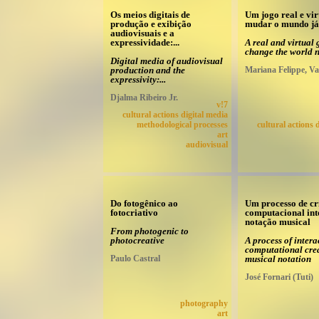
Os meios digitais de
Um jogo real e vir
produção e exibição
mudar o mundo já
audiovisuais e a
expressividade:...
A real and virtual
change the world 
Digital media of audiovisual
production and the
Mariana Felippe, V
expressivity:...
Djalma Ribeiro Jr.
v!7
cultural actions digital media
methodological processes
cultural actions 
art
audiovisual
Do fotogênico ao
Um processo de cr
fotocriativo
computacional int
notação musical
From photogenic to
photocreative
A process of intera
computational crea
Paulo Castral
musical notation
José Fornari (Tuti)
photography
art