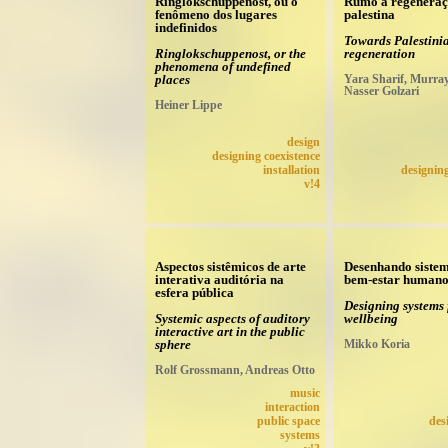
Ringlokschuppenost, ou o
Rumo à regenera
fenômeno dos lugares
palestina
indefinidos
Towards Palestini
Ringlokschuppenost, or the
regeneration
phenomena of undefined
places
Yara Sharif, Murray
Nasser Golzari
Heiner Lippe
design
designing coexistence
installation
designing
v!4
Aspectos sistêmicos de arte
Desenhando sistem
interativa auditória na
bem-estar human
esfera pública
Designing systems
Systemic aspects of auditory
wellbeing
interactive art in the public
sphere
Mikko Koria
Rolf Grossmann, Andreas Otto
music
interaction
public space
des
systems