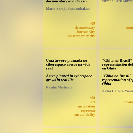
documentary and the city
Suzana Reck Miran
Maria-Saroja Ponnambalam
v!9
documentary
soun
interactivity
contemporary city
Uma árvore plantada no
"Ghita no Brasil"
ciberespaço cresce na vida
representación del
real
en Ghita
A tree planted in cyberspace
"Ghita no Brasil"
grows in real life
representation of s
Ghita
Naziha Mestaoui
Aicha Haroun Yaco
v!8
art
creati
installation
represent
sustainability