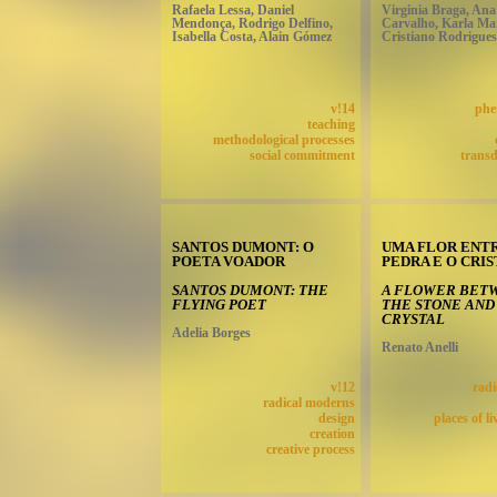
Rafaela Lessa, Daniel
Virginia Braga, Ana
Mendonça, Rodrigo Delfino,
Carvalho, Karla Mar
Isabella Costa, Alain Gómez
Cristiano Rodrigues
v!14
phe
teaching
methodological processes
social commitment
transd
SANTOS DUMONT: O
UMA FLOR ENTR
POETA VOADOR
PEDRA E O CRI
SANTOS DUMONT: THE
A FLOWER BET
FLYING POET
THE STONE AND
CRYSTAL
Adelia Borges
Renato Anelli
v!12
rad
radical moderns
design
places of li
creation
creative process