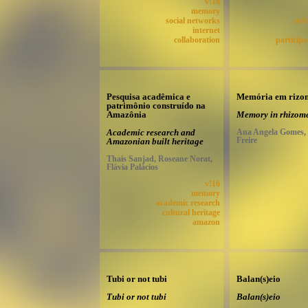
v!16
memory
social networks
urb
internet
collaboration
participa
Pesquisa acadêmica e
Memória em rizo
patrimônio construído na
Amazônia
Memory in rhizom
Academic research and
Ana Angela Gomes, 
Freire
Amazonian built heritage
Thais Sanjad, Roseane Norat,
Flávia Palácios
v!16
memory
academic research
cultural heritage
amazon
Tubi or not tubi
Balan(s)eio
Tubi or not tubi
Balan(s)eio