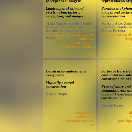
percepções e imagens
representação arq
Landscapes of skin and
Paradoxes of photo
pixels: urban history,
images and archite
perception, and images
representation
Maria Angélica da Silva, Fabio
Mariana Alves Zanca
Henrique Sales Nogueira,
Frederico Braida, Is
Roseline Vanessa Santos
v!19
Mattos Ferreira
Oliveira, Jaianny Fernandes
the construction of information
the construction of
Duarte
landscape
desi
cartography
research methodology
Construção mutuamente
Software livre e a
assegurada
comunitária e soli
construção do co
Mutually assured
construction
Free software and 
communitarian and
Usman Haque
logic of knowledg
construction
Aracele Torres
v!18
digital culture
di
public space
c
participatory process
participa
art