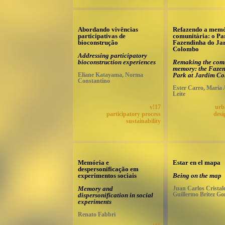
Abordando vivências
Refazendo a mem
participativas de
comunitária: o Pa
bioconstrução
Fazendinha do Ja
Colombo
Addressing participatory
bioconstruction experiences
Remaking the com
memory: the Faze
Eliane Katayama, Norma
Park at Jardim C
Constantino
Ester Carro, Maria 
Leite
v!17
urb
participatory process
desi
sustainability
Memória e
Estar en el mapa
despersonificação em
experimentos sociais
Being on the map
Memory and
Juan Carlos Cristal
Guillermo Britez Go
dispersonification in social
experiments
Renato Fabbri