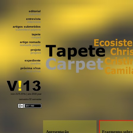
editorial
editorial
entrevista
interview
artigos submetidos
submitted papers
tapete
carpet
artigo nomads
nomads paper
projeto
project
expediente
credits
próxima v!rus
next v!rus
issn 2175-974x | ano 2016 year
semestre 02 semester
Apresentação
Fragmentos sobre