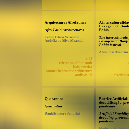
Arquitecturas Afrolatinas
A interculturalida
Lavagem do Bonf
Afro-Latin Architectures
Bahia
Céline Felício Veríssimo
The interculturalit
Andréia da Silva Moassab
Lavagem do Bonfi
Bahia festival
Atílio José Avancini
v!23
references of the south
latin america
counter-hegemonic architecture
audiovisual
freedom o
Quarantine
Burrice Artificial:
decodificação, pro
Quarantine
pandemia
Danielle Pierre Sandrini
Artificial Stupidity
decoding, protests,
pandemic
Matheus da Rocha 