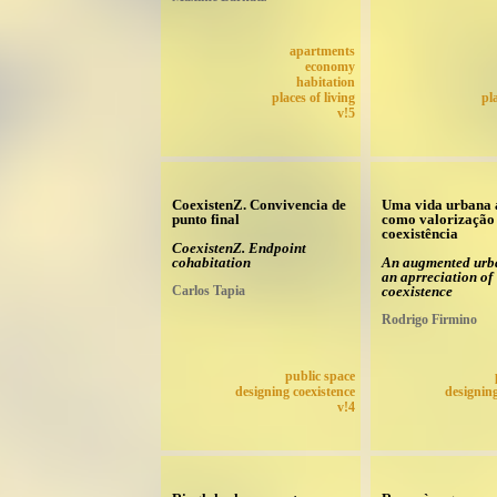
apartments
economy
habitation
places of living
pl
v!5
CoexistenZ. Convivencia de
Uma vida urbana 
punto final
como valorização
coexistência
CoexistenZ. Endpoint
cohabitation
An augmented urba
an aprreciation of
Carlos Tapia
coexistence
Rodrigo Firmino
public space
designing coexistence
designing
v!4