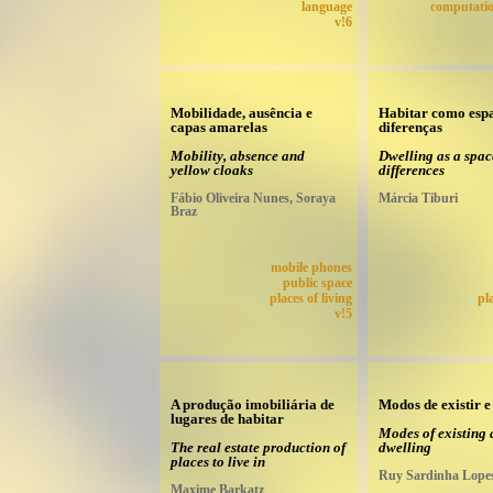
language
computatio
v!6
Mobilidade, ausência e
Habitar como esp
capas amarelas
diferenças
Mobility, absence and
Dwelling as a spac
yellow cloaks
differences
Fábio Oliveira Nunes, Soraya
Márcia Tiburi
Braz
mobile phones
public space
places of living
pl
v!5
A produção imobiliária de
Modos de existir e
lugares de habitar
Modes of existing
The real estate production of
dwelling
places to live in
Ruy Sardinha Lope
Maxime Barkatz