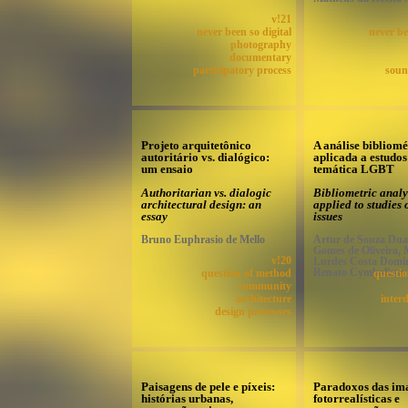
v!21
never been so digital
never be
photography
documentary
participatory process
soun
Projeto arquitetônico
A análise bibliomé
autoritário vs. dialógico:
aplicada a estudos
um ensaio
temática LGBT
Authoritarian vs. dialogic
Bibliometric analy
architectural design: an
applied to studie
essay
issues
Bruno Euphrasio de Mello
Artur de Souza Duar
Gomes de Oliveira, 
v!20
Lurdes Costa Domi
Renato Cymbalista
question of method
questi
community
architecture
interd
design processes
Paisagens de pele e píxeis:
Paradoxos das im
histórias urbanas,
fotorrealísticas e