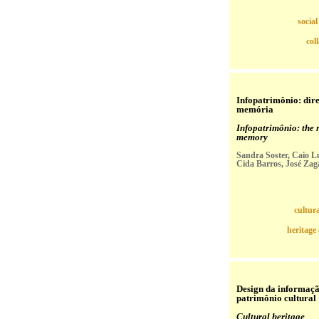
socia
col
Infopatrimônio: dire
memória
Infopatrimônio: the r
memory
Sandra Soster, Caio L
Cida Barros, José Zag
cultura
heritage
Design da informaç
patrimônio cultural
Cultural heritage