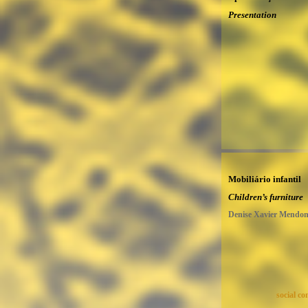
Presentation
Mobiliário infantil
Children’s furniture
Denise Xavier Mendo
social c