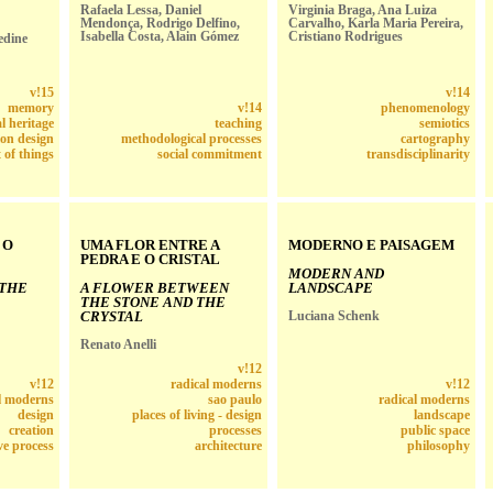
Rafaela Lessa, Daniel
Virginia Braga, Ana Luiza
Mendonça, Rodrigo Delfino,
Carvalho, Karla Maria Pereira,
Isabella Costa, Alain Gómez
Cristiano Rodrigues
edine
v!15
v!14
memory
v!14
phenomenology
l heritage
teaching
semiotics
ion design
methodological processes
cartography
t of things
social commitment
transdisciplinarity
 O
UMA FLOR ENTRE A
MODERNO E PAISAGEM
PEDRA E O CRISTAL
MODERN AND
 THE
A FLOWER BETWEEN
LANDSCAPE
THE STONE AND THE
CRYSTAL
Luciana Schenk
Renato Anelli
v!12
v!12
radical moderns
v!12
l moderns
sao paulo
radical moderns
design
places of living - design
landscape
creation
processes
public space
ve process
architecture
philosophy