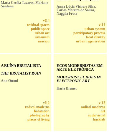
Maria Cecília Tavares, Mariane
Santana
Anna Lúcia Vieira e Silva,
Carlos Moreira de Sousa,
Naggila Frota
v!14
residual spaces
v!14
public space
urban system
urban art
participatory process
urbanism
local identity
aracaju
urban regeneration
A RUÍNA BRUTALISTA
ECOS MODERNISTAS EM
ARTE ELETRÔNICA
THE BRUTALIST RUIN
MODERNIST ECHOES IN
Ana Ottoni
ELECTRONIC ART
Karla Brunet
v!12
v!12
radical moderns
radical moderns
habitation
art
photography
audiovisual
places of living
hacklab