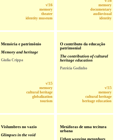
v!16
v!16
memory
memory
documentary
theater
audiovisual
identity museum
identity
Memória e patrimônio
O contributo da educação
patrimonial
Memory and heritage
The contribution of cultural
Giulia Crippa
heritage education
Patrícia Godinho
v!15
memory
v!15
cultural heritage
memory
globalization
cultural heritage
tourism
heritage education
Vislumbres no vazio
Metáforas de uma tecitura
urbana
Glimpses in the void
Urban weaving metaphors