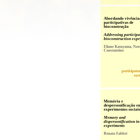
Abordando vivência
participativas de
bioconstrução
Addressing participa
bioconstruction expe
Eliane Katayama, No
Constantino
participato
sust
Memória e
despersonificação e
experimentos sociai
Memory and
dispersonification in
experiments
Renato Fabbri