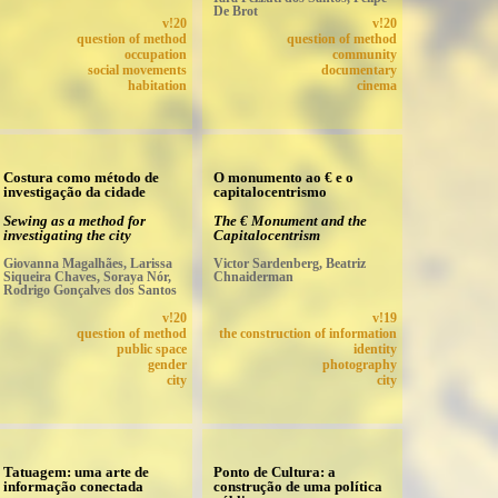
De Brot
v!20
v!20
question of method
question of method
occupation
community
social movements
documentary
habitation
cinema
Costura como método de
O monumento ao € e o
investigação da cidade
capitalocentrismo
Sewing as a method for
The € Monument and the
investigating the city
Capitalocentrism
Giovanna Magalhães, Larissa
Victor Sardenberg, Beatriz
Siqueira Chaves, Soraya Nór,
Chnaiderman
Rodrigo Gonçalves dos Santos
v!20
v!19
question of method
the construction of information
public space
identity
gender
photography
city
city
Tatuagem: uma arte de
Ponto de Cultura: a
informação conectada
construção de uma política