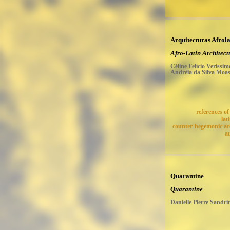
Arquitecturas Afrola
Afro-Latin Architect
Céline Felício Veríssim
Andréia da Silva Moa
references of
lat
counter-hegemonic ar
a
Quarantine
Quarantine
Danielle Pierre Sandri