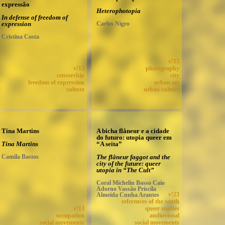
expressão
Heterophotopia
In defense of freedom of
expression
Carlos Nigro
Cristina Costa
v!13
v!13
photography
censorship
city
freedom of expression
urban art
culture
urban culture
Tina Martins
A bicha flâneur e a cidade
do futuro: utopia queer em
Tina Martins
“A seita”
Camila Bastos
The flâneur faggot and the
city of the future: queer
utopia in “The Cult”
Coral Michelin Basso Caio
Adorno Vassão Priscila
Almeida Cunha Arantes
v!23
references of the south
v!13
queer studies
occupation
audiovisual
social movements
social movements