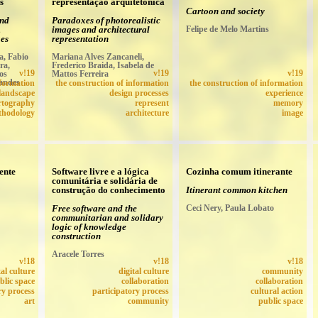
s
representação arquitetônica
Cartoon and society
and
Paradoxes of photorealistic
,
images and architectural
Felipe de Melo Martins
ges
representation
a, Fabio
Mariana Alves Zancaneli,
ra,
Frederico Braida, Isabela de
os
v!19
Mattos Ferreira
v!19
v!19
nandes
nformation
the construction of information
the construction of information
landscape
design processes
experience
rtography
represent
memory
thodology
architecture
image
ente
Software livre e a lógica
Cozinha comum itinerante
comunitária e solidária de
construção do conhecimento
Itinerant common kitchen
Free software and the
Ceci Nery, Paula Lobato
communitarian and solidary
logic of knowledge
construction
Aracele Torres
v!18
v!18
v!18
tal culture
digital culture
community
blic space
collaboration
collaboration
ry process
participatory process
cultural action
art
community
public space