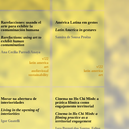
Rarefacciones: usando el
América Latina em gestos
arte para exhibir la
contaminación humana
Latin America in gestures
Rarefactions: using art to
Samira de Sousa Proêza
exhibit human
contamination
Ana Cecilia Parrodi Anaya
v!22
latin america
art
v!22
audiovisual
latin america
sustainability
art
Morar na abertura de
Cinema no Ho Chi Minh: a
interioridades
prática fílmica como
engajamento territorial
Living in the opening of
interiorities
Cinema in Ho Chi Minh: a
filming practice as a
Igor Guatelli
territorial engagement
Iara Pezzuti dos Santos, Felipe