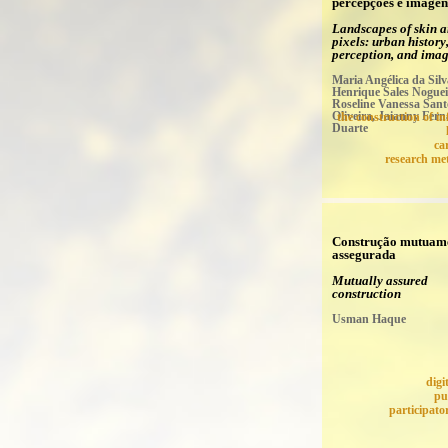
percepções e imagen
Landscapes of skin 
pixels: urban history
perception, and ima
Maria Angélica da Silv
Henrique Sales Noguei
Roseline Vanessa Sant
Oliveira, Jaianny Fer
the construction of i
Duarte
ca
research me
Construção mutuam
assegurada
Mutually assured
construction
Usman Haque
digi
pu
participato