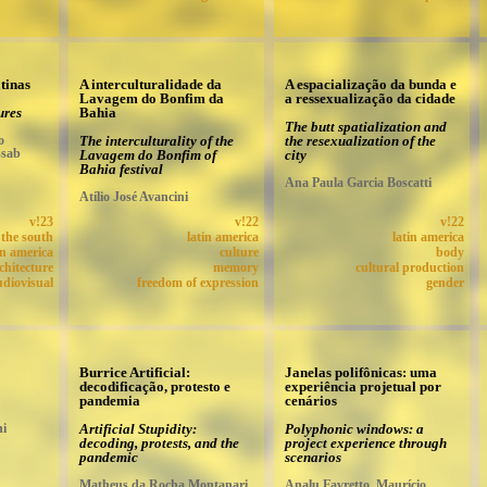
tinas
A interculturalidade da
A espacialização da bunda e
Lavagem do Bonfim da
a ressexualização da cidade
ures
Bahia
The butt spatialization and
o
The interculturality of the
the resexualization of the
ssab
Lavagem do Bonfim of
city
Bahia festival
Ana Paula Garcia Boscatti
Atílio José Avancini
v!23
v!22
v!22
 the south
latin america
latin america
in america
culture
body
chitecture
memory
cultural production
udiovisual
freedom of expression
gender
Burrice Artificial:
Janelas polifônicas: uma
decodificação, protesto e
experiência projetual por
pandemia
cenários
ni
Artificial Stupidity:
Polyphonic windows: a
decoding, protests, and the
project experience through
pandemic
scenarios
Matheus da Rocha Montanari
Analu Favretto, Maurício