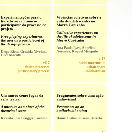
Experimentações para o
Vivências coletivas sobre a
livre brincar: usuário
vida de adolescentes no
participante do processo de
Morro Capixaba
projeto
Collective experiences on
Free playing experiments:
the life of adolescents in
the user as a participant of
Morro Capixaba
the design process
Ana Paula Lyra, Angelina
Noronha, Raquel Mesquita
Diego Ricca, Graziela Nivoloni,
Clice Mazzilli
v!17
v!17
social movements
design processes
urban space
participatory process
collaboration
Um museu como lugar da
Fragmentos sobre uma ação
cena teatral
audiovisual
A museum as a place of the
Fragments on an
theatrical scene
audiovisual action
Ricardo José Brugger Cardoso
Daniel Leitão, Susana Barreto