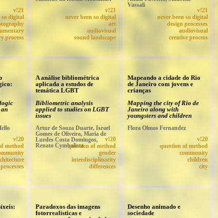
Vassali
v!21
v!21
v!21
so digital
never been so digital
never been so digital
otography
art
design processes
umentary
audiovisual
audiovisual
ry process
sound landscape
creative process
o
A análise bibliométrica
Mapeando a cidade do Rio
gico:
aplicada a estudos de
de Janeiro com jovens e
temática LGBT
crianças
logic
Bibliometric analysis
Mapping the city of Rio de
 an
applied to studies on LGBT
Janeiro along with
issues
youngsters and children
ello
Artur de Souza Duarte, Israel
Flora Olmos Fernandez
Gomes de Oliveira, Maria de
v!20
Lurdes Costa Domingos,
v!20
v!20
Renato Cymbalista
of method
question of method
question of method
ommunity
gender
community
chitecture
interdisciplinarity
children
 processes
differences
city
íxeis:
Paradoxos das imagens
Desenho animado e
fotorrealísticas e
sociedade