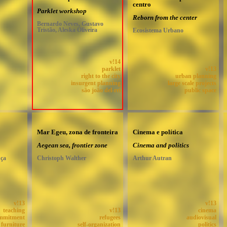
centro
Parklet workshop
Reborn from the center
Bernardo Neves, Gustavo
Tristão, Aleska Oliveira
Ecosistema Urbano
v!14
parklet
v!13
right to the city
urban planning
insurgent planning
large scale projects
são joão del-rei
public space
Mar Egeu, zona de fronteira
Cinema e política
Aegean sea, frontier zone
Cinema and politics
nça
Christoph Walther
Arthur Autran
v!13
v!13
teaching
v!13
cinema
ommitment
refugees
audiovisual
furniture
self-organization
politics