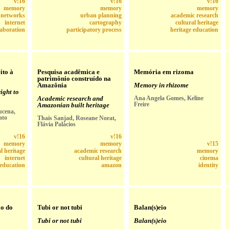
v!16
v!16
v!16
memory
memory
memory
l networks
urban planning
academic research
internet
cartography
cultural heritage
laboration
participatory process
heritage education
ito à
Pesquisa acadêmica e
Memória em rizoma
patrimônio construído na
Amazônia
Memory in rhizome
ight to
Academic research and
Ana Angela Gomes, Keline
Freire
Amazonian built heritage
ucena,
ato
Thais Sanjad, Roseane Norat,
Flávia Palácios
v!16
v!16
memory
memory
v!15
l heritage
academic research
memory
internet
cultural heritage
cinema
 education
amazon
identity
ão do
Tubi or not tubi
Balan(s)eio
Tubi or not tubi
Balan(s)eio