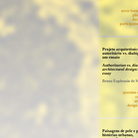
never been 
ph
doc
participato
Projeto arquitetônic
autoritário vs. dialó
um ensaio
Authoritarian vs. dia
architectural design:
essay
Bruno Euphrasio de M
question 
c
ar
design
Paisagens de pele e p
histórias urbanas,