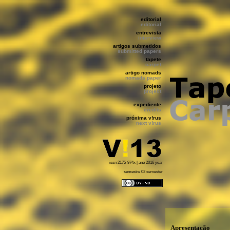
editorial
editorial
entrevista
interview
artigos submetidos
submitted papers
tapete
carpet
artigo nomads
nomads paper
projeto
project
expediente
credits
próxima v!rus
next v!rus
issn 2175-974x | ano 2016 year
semestre 02 semester
Apresentação