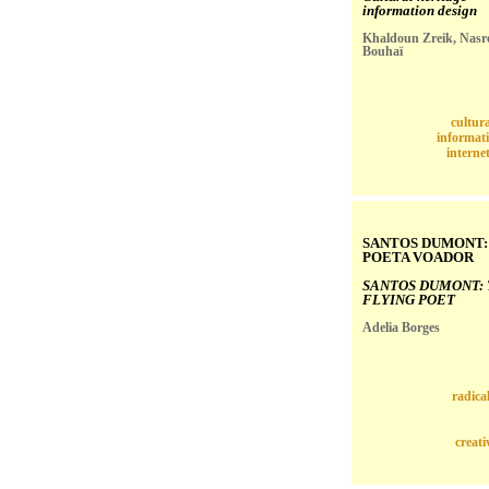
information design
Khaldoun Zreik, Nasr
Bouhaï
cultura
informat
interne
SANTOS DUMONT:
POETA VOADOR
SANTOS DUMONT:
FLYING POET
Adelia Borges
radica
creati