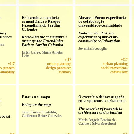
s
Refazendo a memória
Abrace o Porto: experiência
comunitária: o Parque
de colaboração
Fazendinha do Jardim
universidade-comunidade
Colombo
tory
Embrace the Port: an
riences
Remaking the community's
experiment of university-
memory: the Fazendinha
community collaboration
rma
Park at Jardim Colombo
Jovanka Scocuglia
Ester Carro, Maria Amélia
Leite
v!17
v!17
v!17
urban planning
urban planning
ry process
design processes
social movements
ainability
memory
community
Estar en el mapa
O exercício de investigação
m
em arquitetura e urbanismo
s
Being on the map
The exercise of research in
Juan Carlos Cristaldo,
architecture and urbanism
Guillermo Britez Gonzales
 social
Maria Ângela Pereira de
Castro e Silva Bortolucci