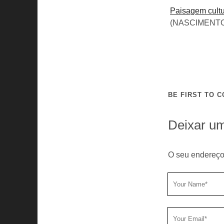
Paisagem cultu
(NASCIMENTO;
BE FIRST TO 
Deixar u
O seu endereço
Y
o
u
Y
r