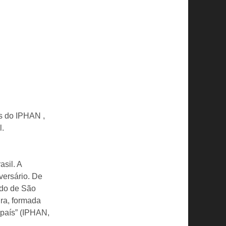
as do IPHAN ,
l.
sil. A
versário. De
ado de São
ira, formada
 país” (IPHAN,