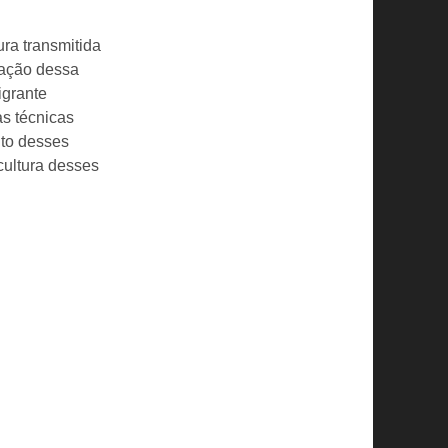
ra transmitida
vação dessa
igrante
as técnicas
nto desses
cultura desses