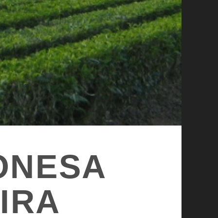
ONESA
EIRA