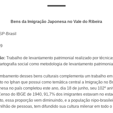
Bens da Imigração Japonesa no Vale do Ribeira
SP-Brasil
09
ção:
Trabalho de levantamento patrimonial realizado por técnic
cartografia social como metodologia de levantamento patrimonia
ombamento desses bens culturais complementa um trabalho em
o no Iphan que possui como temática central a Imigração no Bra
nesa no país completou este ano, dia 18 de junho, seu 102º ani
Censo do IBGE de 1940, 91,7% dos imigrantes estavam no est
nto, essa proporção vem diminuindo, e a população nipo-brasile
milhão de pessoas, tem difundido sua cultura milenar em todo o