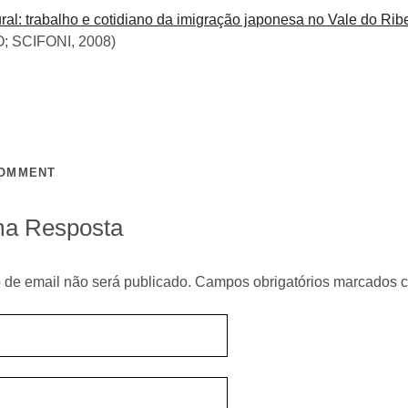
ral: trabalho e cotidiano da imigração japonesa no Vale do Rib
 SCIFONI, 2008)
COMMENT
ma Resposta
 de email não será publicado. Campos obrigatórios marcados