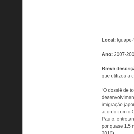
Local:
Iguape-
Ano:
2007-20
Breve descri
que utilizou a 
“O dossiê de t
desenvolviment
imigração japo
acordo com o 
Paulo, entreta
por quase 1,5 
2010).