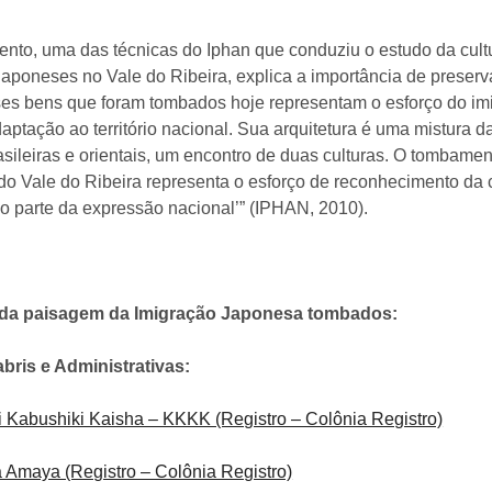
ento, uma das técnicas do Iphan que conduziu o estudo da cultu
 japoneses no Vale do Ribeira, explica a importância de preser
es bens que foram tombados hoje representam o esforço do im
daptação ao território nacional. Sua arquitetura é uma mistura d
asileiras e orientais, um encontro de duas culturas. O tombame
do Vale do Ribeira representa o esforço de reconhecimento da 
o parte da expressão nacional’” (IPHAN, 2010).
 da paisagem da Imigração Japonesa tombados:
bris e Administrativas:
 Kabushiki Kaisha – KKKK (Registro – Colônia Registro)
 Amaya (Registro – Colônia Registro)