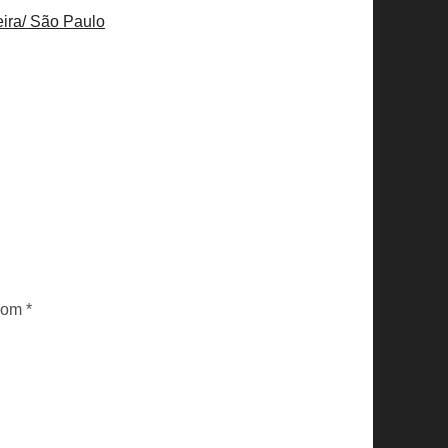
eira/ São Paulo
 com
*