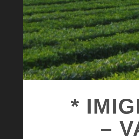
* IM
– V