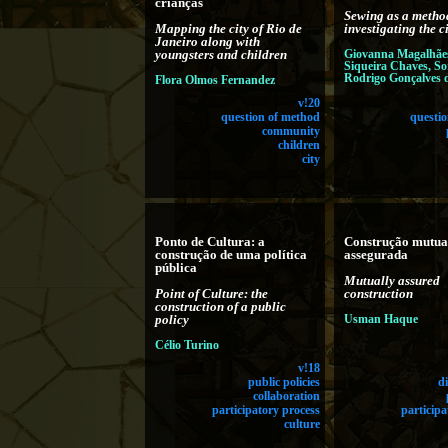
crianças
Sewing as a metho
Mapping the city of Rio de
investigating the c
Janeiro along with
youngsters and children
Giovanna Magalhães
Siqueira Chaves, So
Rodrigo Gonçalves 
Flora Olmos Fernandez
v!20
question of method
questi
community
children
city
Ponto de Cultura: a
Construção mutu
construção de uma política
assegurada
pública
Mutually assured
Point of Culture: the
construction
construction of a public
policy
Usman Haque
Célio Turino
v!18
public policies
di
collaboration
participatory process
participa
culture