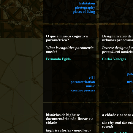
habitation
photography
places of living
O que é música cognitiva
Design inverso de
paramétrica?
urbanos processua
What is cognitive parametric
Inverse design of 
music?
procedural models
Fernando Egido
Carlos Vanegas
par
v!11
parametrization
urb
music
creative process
histórias de highrise -
a cidade e os sons
documentário não-linear e a
cidade
the city and the ot
sounds
highrise stories - non-linear