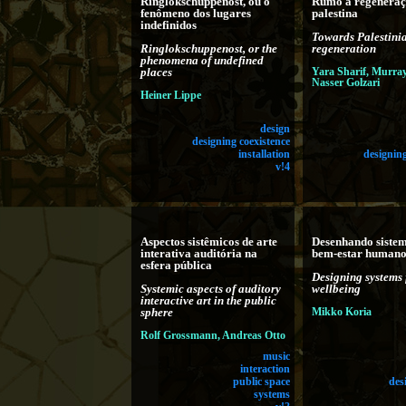
Ringlokschuppenost, ou o
Rumo à regenera
fenômeno dos lugares
palestina
indefinidos
Towards Palestini
Ringlokschuppenost, or the
regeneration
phenomena of undefined
places
Yara Sharif, Murray
Nasser Golzari
Heiner Lippe
design
designing coexistence
installation
designing
v!4
Aspectos sistêmicos de arte
Desenhando sistem
interativa auditória na
bem-estar human
esfera pública
Designing systems
Systemic aspects of auditory
wellbeing
interactive art in the public
sphere
Mikko Koria
Rolf Grossmann, Andreas Otto
music
interaction
public space
des
systems