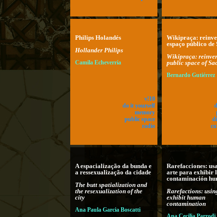
Philips Holandés
Wikipraça: reinv
espaço público de
Hollander Philips
Wikipraça: reinven
Camila Echeverría
public space of Sa
Bernardo Gutiérrez
v!10
do it yourself
d
memory
public space
di
radio
cu
A espacialização da bunda e
Rarefacciones: us
a ressexualização da cidade
arte para exhibir 
contaminación h
The butt spatialization and
the resexualization of the
Rarefactions: using
city
exhibit human
contamination
Ana Paula Garcia Boscatti
Ana Cecilia Parrod