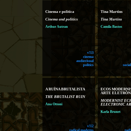
Cinema e política
Tina Martins
Cinema and politics
Tina Martins
Arthur Autran
Camila Bastos
v!13
cinema
audiovisual
politics
socia
A RUÍNA BRUTALISTA
ECOS MODERNI
ARTE ELETRÔN
THE BRUTALIST RUIN
MODERNIST ECH
Ana Ottoni
ELECTRONIC A
Karla Brunet
v!12
radical moderns
rad