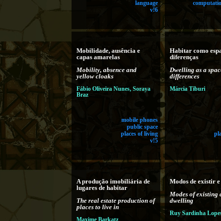
language
computatio
v!6
Mobilidade, ausência e
Habitar como esp
capas amarelas
diferenças
Mobility, absence and
Dwelling as a spac
yellow cloaks
differences
Fábio Oliveira Nunes, Soraya
Márcia Tiburi
Braz
mobile phones
public space
places of living
pl
v!5
A produção imobiliária de
Modos de existir e
lugares de habitar
Modes of existing
The real estate production of
dwelling
places to live in
Ruy Sardinha Lope
Maxime Barkatz