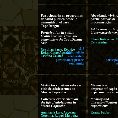
Participación en programas
Abordando vivênc
de salud pública desde la
participativas de
comunidad: el caso
bioconstrução
TopaDengue
Addressing partici
Participation in public
bioconstruction ex
health programs from the
community: the TopaDengue
Eliane Katayama, 
Constantino
case
v!18
Cristhian Parra, Rodrigo
Rojas, Ginno Agostini,
public policies
Josefina Coloma
collaboration
participatory process
participa
community
s
Vivências coletivas sobre a
Memória e
vida de adolescentes no
despersonificação
Morro Capixaba
experimentos soci
Collective experiences on
Memory and
the life of adolescents in
dispersonification 
Morro Capixaba
experiments
Ana Paula Lyra, Angelina
Renato Fabbri
Noronha, Raquel Mesquita