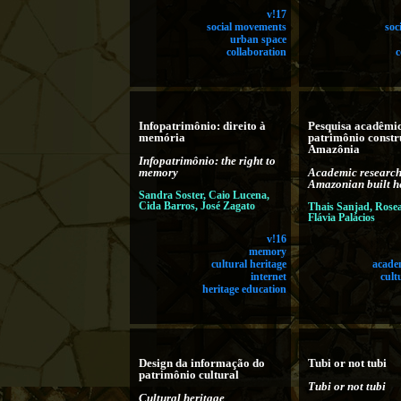
v!17
social movements
soc
urban space
collaboration
c
Infopatrimônio: direito à
Pesquisa acadêmic
memória
patrimônio constr
Amazônia
Infopatrimônio: the right to
memory
Academic researc
Amazonian built h
Sandra Soster, Caio Lucena,
Cida Barros, José Zagato
Thais Sanjad, Rose
Flávia Palácios
v!16
memory
cultural heritage
acade
internet
cult
heritage education
Design da informação do
Tubi or not tubi
patrimônio cultural
Tubi or not tubi
Cultural heritage