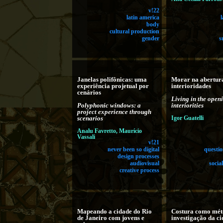
v!22
latin america
body
cultural production
gender
s
Janelas polifônicas: uma
Morar na abertur
experiência projetual por
interioridades
cenários
Living in the open
Polyphonic windows: a
interiorities
project experience through
scenarios
Igor Guatelli
Analu Favretto, Maurício
Vassali
v!21
never been so digital
questi
design processes
audiovisual
socia
creative process
Mapeando a cidade do Rio
Costura como mét
de Janeiro com jovens e
investigação da c