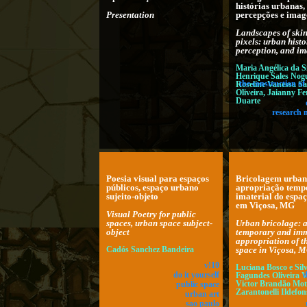
histórias urbanas,
Presentation
percepções e imag
Landscapes of ski
pixels: urban histo
perception, and i
Maria Angélica da Si
Henrique Sales Nogu
Roseline Vanessa S
the construction of
Oliveira, Jaianny F
Duarte
research 
Poesia visual para espaços
Bricolagem urbana
públicos, espaço urbano
apropriação temp
sujeito-objeto
imaterial do espa
em Viçosa, MG
Visual Poetry for public
spaces, urban space subject-
Urban bricolage: a
object
temporary and imm
appropriation of t
Cadós Sanchez Bandeira
space in Viçosa, 
v!10
Luciana Bosco e Silv
do it yourself
Fagundes Oliveira V
d
Victor Brandão Mott
public space
Zarantonelli Ildefon
urban art
sao paulo