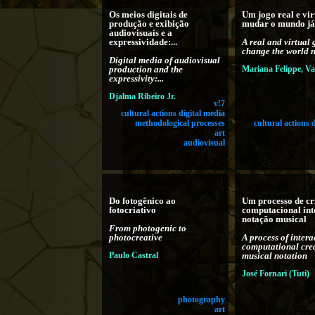
Os meios digitais de
Um jogo real e vir
produção e exibição
mudar o mundo já
audiovisuais e a
expressividade:...
A real and virtual
change the world 
Digital media of audiovisual
production and the
Mariana Felippe, V
expressivity:...
Djalma Ribeiro Jr.
v!7
cultural actions digital media
methodological processes
cultural actions 
art
audiovisual
Do fotogênico ao
Um processo de cr
fotocriativo
computacional int
notação musical
From photogenic to
photocreative
A process of intera
computational crea
Paulo Castral
musical notation
José Fornari (Tuti)
photography
art