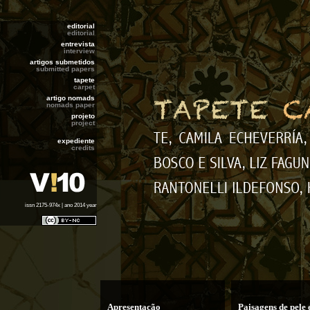
editorial
editorial
entrevista
interview
artigos submetidos
submitted papers
tapete
carpet
artigo nomads
nomads paper
projeto
project
expediente
credits
issn 2175-974x | ano 2014 year
Apresentação
Paisagens de pele e