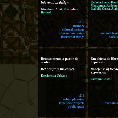
information design
Rafaela Lessa, Dani
Mendonça, Rodrigo 
Isabella Costa, Ala
Khaldoun Zreik, Nasredine
Bouhaï
v!15
memory
cultural heritage
information design
methodologic
internet of things
social
Renascimento a partir do
Em defesa da libe
centro
expressão
Reborn from the center
In defense of free
expression
Ecosistema Urbano
Cristina Costa
v!13
urban planning
large scale projects
freedom o
public space