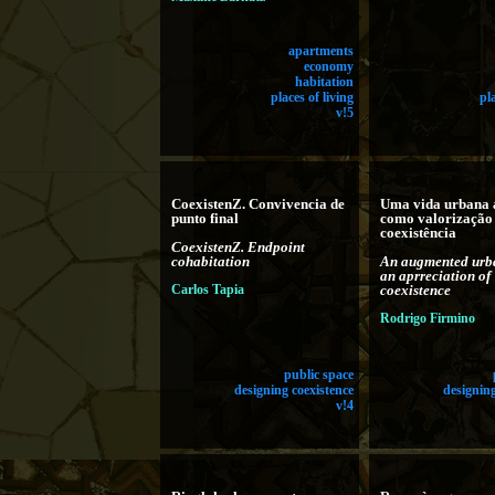
apartments
economy
habitation
places of living
pl
v!5
CoexistenZ. Convivencia de
Uma vida urbana 
punto final
como valorização
coexistência
CoexistenZ. Endpoint
cohabitation
An augmented urba
an aprreciation of
Carlos Tapia
coexistence
Rodrigo Firmino
public space
designing coexistence
designing
v!4