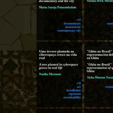
documentary and the city
Suzana Reck Miran
Maria-Saroja Ponnambalam
v!9
documentary
soun
interactivity
contemporary city
Uma árvore plantada no
"Ghita no Brasil"
ciberespaço cresce na vida
representación del
real
en Ghita
A tree planted in cyberspace
"Ghita no Brasil"
grows in real life
representation of s
Ghita
Naziha Mestaoui
Aicha Haroun Yaco
v!8
art
creati
installation
represent
sustainability