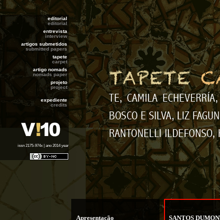
editorial
editorial
entrevista
interview
artigos submetidos
submitted papers
tapete
carpet
artigo nomads
nomads paper
projeto
project
expediente
credits
issn 2175-974x | ano 2014 year
Apresentação
SANTOS DUMONT