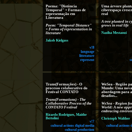
Poema: "Distância
Uma árvore plant
Temporal" + Formas de
ciberespaço cresce
representação em
real
Literatura
A tree planted in 
Poem: "Temporal Distance"
grows in real life
+ Forms of representation in
literature
Naziha Mestaoui
Jakob Kielgass
v!8
language
litterature
represent
s
Trans(Formações) - O
WeSea - Região pa
processo colaborativo do
Mundo: Uma nov
Festival CONTATO
abordagem para a
desafios...
Trans(Formations) - The
Collaborative Process of the
WeSea - Region for
CONTATO Festival
World: A new appr
embracing environ
Ricardo Rodrigues, Maithe
Bertolini
Christoph Walther
v!7
cultural actions digital media
cultural actions 
cultural production