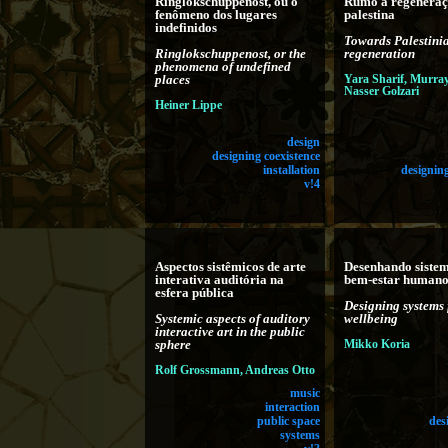
Ringlokschuppenost, ou o
Rumo à regenera
fenômeno dos lugares
palestina
indefinidos
Towards Palestini
Ringlokschuppenost, or the
regeneration
phenomena of undefined
places
Yara Sharif, Murray
Nasser Golzari
Heiner Lippe
design
designing coexistence
installation
designing
v!4
Aspectos sistêmicos de arte
Desenhando sistem
interativa auditória na
bem-estar human
esfera pública
Designing systems
Systemic aspects of auditory
wellbeing
interactive art in the public
sphere
Mikko Koria
Rolf Grossmann, Andreas Otto
music
interaction
public space
des
systems