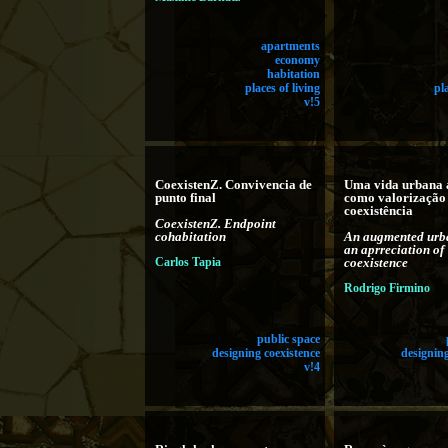
apartments
economy
habitation
places of living
pl
v!5
CoexistenZ. Convivencia de
Uma vida urbana 
punto final
como valorização
coexistência
CoexistenZ. Endpoint
cohabitation
An augmented urba
an aprreciation of
Carlos Tapia
coexistence
Rodrigo Firmino
public space
designing coexistence
designing
v!4