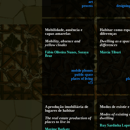
art
process
designing
Mobilidade, ausência e
Habitar como esp
capas amarelas
diferenças
Mobility, absence and
Dwelling as a spac
yellow cloaks
differences
Fábio Oliveira Nunes, Soraya
Márcia Tiburi
Braz
mobile phones
public space
places of living
pl
v!5
A produção imobiliária de
Modos de existir e
lugares de habitar
Modes of existing
The real estate production of
dwelling
places to live in
Ruy Sardinha Lope
Maxime Barkatz