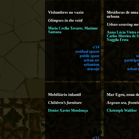
Vislumbres no vazio
Metáforas de uma 
urbana
Glimpses in the void
Urban weaving me
Maria Cecília Tavares, Mariane
Santana
Anna Lúcia Vieira e 
Carlos Moreira de S
Naggila Frota
v!14
residual spaces
public space
u
urban art
participa
urbanism
aracaju
urban 
Mobiliário infantil
Mar Egeu, zona de
Children’s furniture
Aegean sea, fronti
Denise Xavier Mendonça
Christoph Walther
v!13