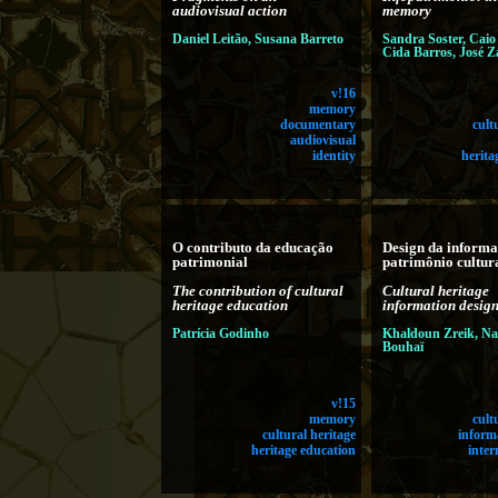
audiovisual action
memory
Daniel Leitão, Susana Barreto
Sandra Soster, Caio
Cida Barros, José Z
v!16
memory
documentary
cult
audiovisual
identity
herita
O contributo da educação
Design da inform
patrimonial
patrimônio cultur
The contribution of cultural
Cultural heritage
heritage education
information desig
Patrícia Godinho
Khaldoun Zreik, Na
Bouhaï
v!15
memory
cult
cultural heritage
inform
heritage education
inter