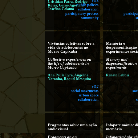
v!18
Cristhian Parra, Rodrigo
Rojas, Ginno Agostini,
public policies
Josefina Coloma
collaboration
participatory process
participa
community
s
Vivências coletivas sobre a
Memória e
vida de adolescentes no
despersonificação
Morro Capixaba
experimentos soci
Collective experiences on
Memory and
the life of adolescents in
dispersonification 
Morro Capixaba
experiments
Ana Paula Lyra, Angelina
Renato Fabbri
Noronha, Raquel Mesquita
v!17
social movements
soc
urban space
collaboration
c
Fragmentos sobre uma ação
Infopatrimônio: di
audiovisual
memória
Fragments on an
Infopatrimônio: the