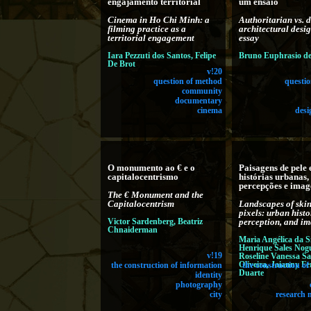
engajamento territorial
um ensaio
Cinema in Ho Chi Minh: a
Authoritarian vs. 
filming practice as a
architectural desi
territorial engagement
essay
Iara Pezzuti dos Santos, Felipe
Bruno Euphrasio de
De Brot
v!20
question of method
questi
community
documentary
cinema
desi
O monumento ao € e o
Paisagens de pele e
capitalocentrismo
histórias urbanas,
percepções e imag
The € Monument and the
Capitalocentrism
Landscapes of ski
pixels: urban histo
Victor Sardenberg, Beatriz
perception, and i
Chnaiderman
Maria Angélica da Si
Henrique Sales Nogu
v!19
Roseline Vanessa S
Oliveira, Jaianny F
the construction of information
the construction of
Duarte
identity
photography
city
research 