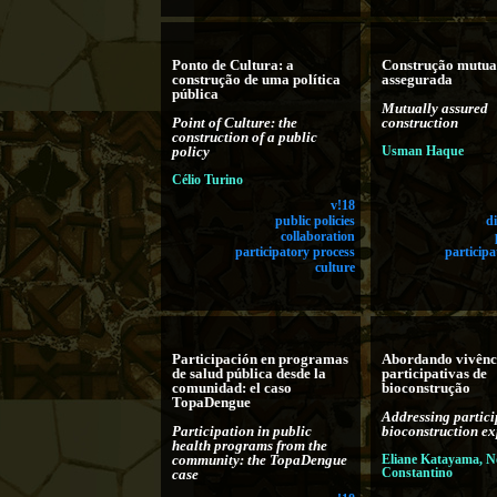
Ponto de Cultura: a
Construção mutu
construção de uma política
assegurada
pública
Mutually assured
Point of Culture: the
construction
construction of a public
policy
Usman Haque
Célio Turino
v!18
public policies
di
collaboration
participatory process
participa
culture
Participación en programas
Abordando vivênc
de salud pública desde la
participativas de
comunidad: el caso
bioconstrução
TopaDengue
Addressing partici
Participation in public
bioconstruction ex
health programs from the
community: the TopaDengue
Eliane Katayama, 
Constantino
case