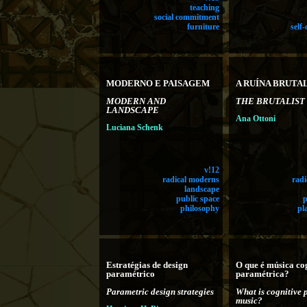
teaching
social commitment
furniture
self
MODERNO E PAISAGEM
A RUÍNA BRUTA
MODERN AND
THE BRUTALIST
LANDSCAPE
Ana Ottoni
Luciana Schenk
v!12
radical moderns
rad
landscape
public space
philosophy
pl
Estratégias de design
O que é música co
paramétrico
paramétrica?
Parametric design strategies
What is cognitive 
music?