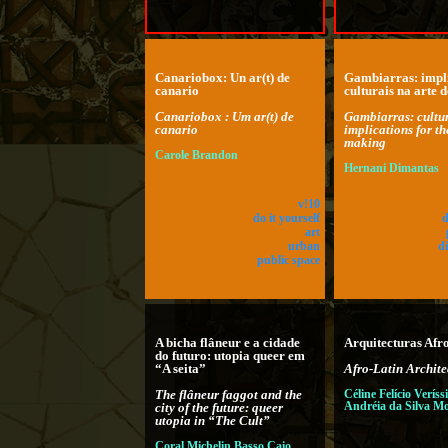
Canariobox: Un ar(t) de
Gambiarras: impl
canario
culturais na arte d
Canariobox : Um ar(t) de
Gambiarras: cultu
canario
implications for th
making
Carole Brandon
Hernani Dimantas
v!10
do it yourself
d
art
urban
di
public space
A bicha flâneur e a cidade
Arquitecturas Afro
do futuro: utopia queer em
“A seita”
Afro-Latin Archite
The flâneur faggot and the
Céline Felício Verís
Andréia da Silva M
city of the future: queer
utopia in “The Cult”
Coral Michelin Basso Caio