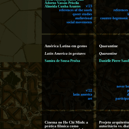
Adorno Vassão Priscila
Almeida Cunha Arantes
v!23
references of the south
references
queer studies
audiovisual
counter-hegemonic 
social movements
América Latina em gestos
Quarantine
Latin America in gestures
Quarantine
Samira de Sousa Proêza
Danielle Pierre Sand
never be
v!22
latin america
d
art
participa
Cinema no Ho Chi Minh: a
Projeto arquitetôn
prática fílmica como
autoritário vs. dia