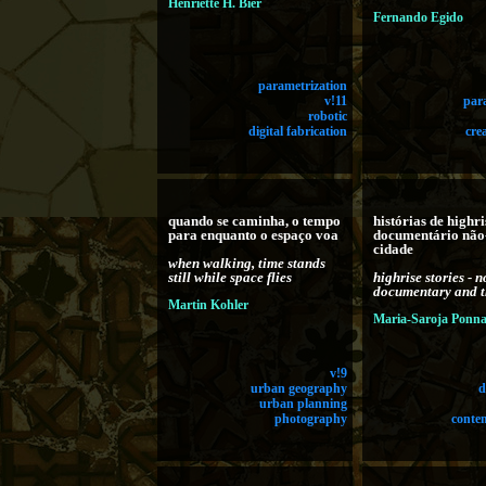
Henriette H. Bier
Fernando Egido
parametrization
v!11
par
robotic
digital fabrication
cre
quando se caminha, o tempo
histórias de highri
para enquanto o espaço voa
documentário não-
cidade
when walking, time stands
still while space flies
highrise stories - 
documentary and t
Martin Kohler
Maria-Saroja Pon
v!9
urban geography
d
urban planning
photography
conte