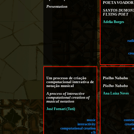
POETA VOADOR
Presentation
SANTOS DUMONT
FLYING POET
Adelia Borges
rad
cre
Um processo de criação
Piolho Nababo
computacional interativa de
notação musical
Piolho Nababo
A process of interactive
Ana Luiza Neves
computational creation of
musical notation
José Fornari (Tuti)
music
contem
interactivity
creati
computational creation
a
v!6