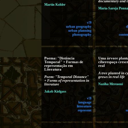
documentary and t
Martin Kohler
Maria-Saroja Pon
v!9
urban geography
d
urban planning
photography
conte
Poema: "Distância
Uma árvore plant
Temporal" + Formas de
ciberespaço cresce
representação em
real
Literatura
A tree planted in 
Poem: "Temporal Distance"
grows in real life
+ Forms of representation in
literature
Naziha Mestaoui
Jakob Kielgass
v!8
language
litterature
represent
s