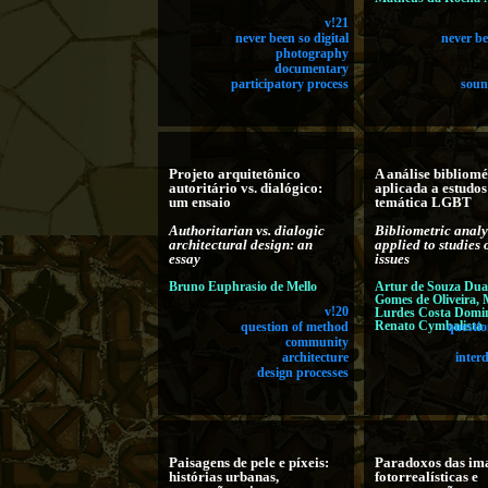
v!21
never been so digital
never be
photography
documentary
participatory process
soun
Projeto arquitetônico
A análise bibliomé
autoritário vs. dialógico:
aplicada a estudos
um ensaio
temática LGBT
Authoritarian vs. dialogic
Bibliometric analy
architectural design: an
applied to studie
essay
issues
Bruno Euphrasio de Mello
Artur de Souza Duar
Gomes de Oliveira, 
v!20
Lurdes Costa Domi
Renato Cymbalista
question of method
questi
community
architecture
interd
design processes
Paisagens de pele e píxeis:
Paradoxos das im
histórias urbanas,
fotorrealísticas e