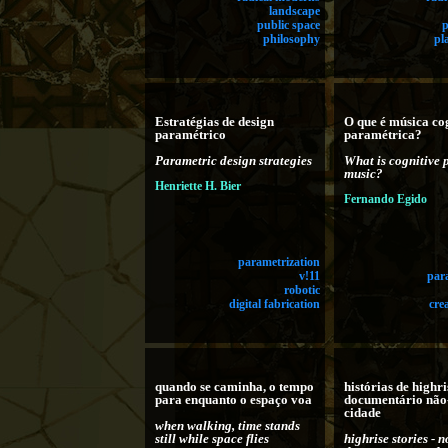
landscape
public space
philosophy
pl
Estratégias de design
O que é música co
paramétrico
paramétrica?
Parametric design strategies
What is cognitive 
music?
Henriette H. Bier
Fernando Egido
parametrization
v!11
par
robotic
digital fabrication
cre
quando se caminha, o tempo
histórias de highri
para enquanto o espaço voa
documentário não-
cidade
when walking, time stands
still while space flies
highrise stories - 