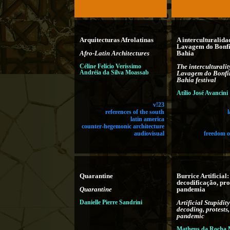
Arquitecturas Afrolatinas
A interculturalida
Lavagem do Bonf
Afro-Latin Architectures
Bahia
Céline Felício Veríssimo
The interculturalit
Andréia da Silva Moassab
Lavagem do Bonfi
Bahia festival
Atílio José Avancini
v!23
references of the south
latin america
counter-hegemonic architecture
audiovisual
freedom o
Quarantine
Burrice Artificial:
decodificação, pro
Quarantine
pandemia
Danielle Pierre Sandrini
Artificial Stupidity
decoding, protests,
pandemic
Matheus da Rocha 