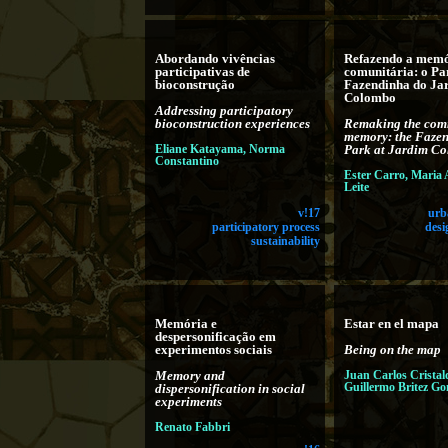
Abordando vivências
Refazendo a mem
participativas de
comunitária: o Pa
bioconstrução
Fazendinha do Ja
Colombo
Addressing participatory
bioconstruction experiences
Remaking the com
memory: the Faze
Eliane Katayama, Norma
Park at Jardim C
Constantino
Ester Carro, Maria 
Leite
v!17
urb
participatory process
desi
sustainability
Memória e
Estar en el mapa
despersonificação em
experimentos sociais
Being on the map
Memory and
Juan Carlos Cristal
Guillermo Britez Go
dispersonification in social
experiments
Renato Fabbri