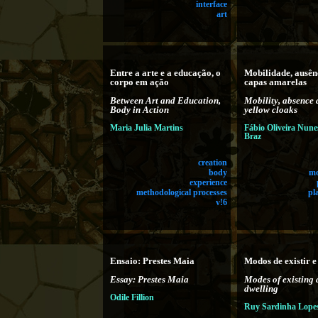
interface
art
Entre a arte e a educação, o
Mobilidade, ausên
corpo em ação
capas amarelas
Between Art and Education,
Mobility, absence
Body in Action
yellow cloaks
Maria Julia Martins
Fábio Oliveira Nune
Braz
creation
body
mo
experience
methodological processes
pl
v!6
Ensaio: Prestes Maia
Modos de existir e
Essay: Prestes Maia
Modes of existing
dwelling
Odile Fillion
Ruy Sardinha Lope