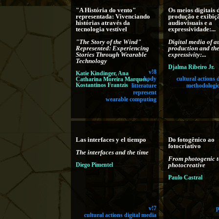
"A História do vento"
Os meios digitais 
representada: Vivenciando
produção e exibiç
histórias através da
audiovisuais e a
tecnologia vestível
expressividade:...
"The Story of the Wind"
Digital media of a
Represented: Experiencing
production and th
Stories Through Wearable
expressivity:...
Technology
Djalma Ribeiro Jr.
v!8
Katie Kindinger, Ana
Catharina Moreira Marques,
body
cultural actions 
Kostantinos Frantzis
litterature
methodologic
represent
wearable computing
Las interfaces y el tiempo
Do fotogênico ao
fotocriativo
The interfaces and the time
From photogenic t
Diego Pimentel
photocreative
Paulo Castral
v!7
cultural actions digital media