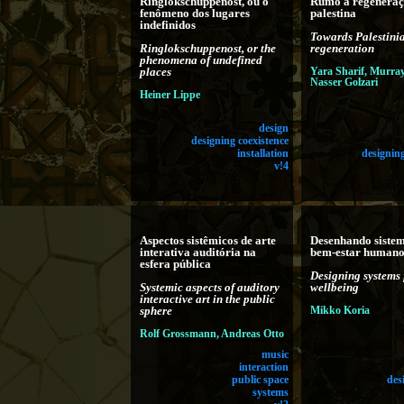
Ringlokschuppenost, ou o
Rumo à regenera
fenômeno dos lugares
palestina
indefinidos
Towards Palestini
Ringlokschuppenost, or the
regeneration
phenomena of undefined
places
Yara Sharif, Murray
Nasser Golzari
Heiner Lippe
design
designing coexistence
installation
designing
v!4
Aspectos sistêmicos de arte
Desenhando sistem
interativa auditória na
bem-estar human
esfera pública
Designing systems
Systemic aspects of auditory
wellbeing
interactive art in the public
sphere
Mikko Koria
Rolf Grossmann, Andreas Otto
music
interaction
public space
des
systems