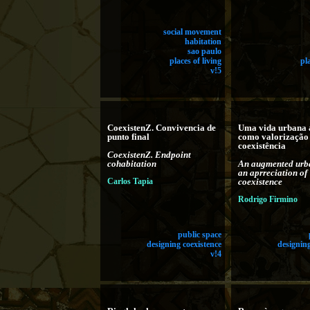
social movement
habitation
sao paulo
places of living
pl
v!5
CoexistenZ. Convivencia de
Uma vida urbana 
punto final
como valorização
coexistência
CoexistenZ. Endpoint
cohabitation
An augmented urba
an aprreciation of
Carlos Tapia
coexistence
Rodrigo Firmino
public space
designing coexistence
designing
v!4