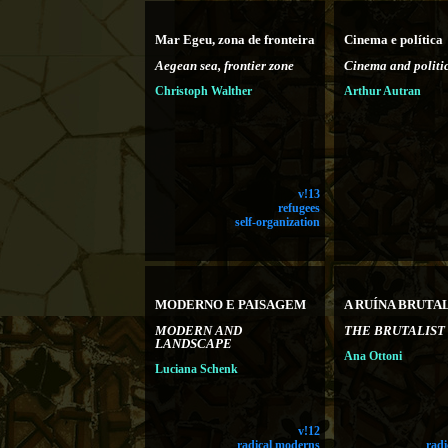
Mar Egeu, zona de fronteira
Cinema e política
Aegean sea, frontier zone
Cinema and politi
Christoph Walther
Arthur Autran
v!13
refugees
self-organization
MODERNO E PAISAGEM
A RUÍNA BRUTA
MODERN AND
THE BRUTALIST
LANDSCAPE
Ana Ottoni
Luciana Schenk
v!12
radical moderns
rad