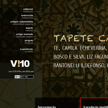
editorial
editorial
entrevista
interview
artigos submetidos
submitted papers
tapete
carpet
artigo nomads
nomads paper
projeto
project
expediente
credits
issn 2175-974x | ano 2014 year
Apresentação
A produção imobil