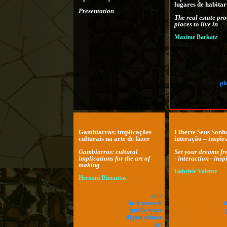
lugares de habitar
Presentation
The real estate pr
places to live in
Maxime Barkatz
pl
Gambiarras: implicações
Liberte Seus Sonho
culturais na arte de fazer
interação – inspir
Gambiarras: cultural
Set your dreams fr
implications for the art of
- interaction - insp
making
Gabriele Valente
Hernani Dimantas
v!10
do it yourself
d
public space
digital culture
art