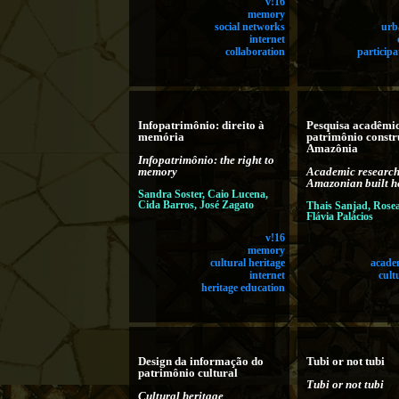
v!16
memory
social networks
urb
internet
collaboration
participa
Infopatrimônio: direito à
Pesquisa acadêmic
memória
patrimônio constr
Amazônia
Infopatrimônio: the right to
memory
Academic researc
Amazonian built h
Sandra Soster, Caio Lucena,
Cida Barros, José Zagato
Thais Sanjad, Rose
Flávia Palácios
v!16
memory
cultural heritage
acade
internet
cult
heritage education
Design da informação do
Tubi or not tubi
patrimônio cultural
Tubi or not tubi
Cultural heritage