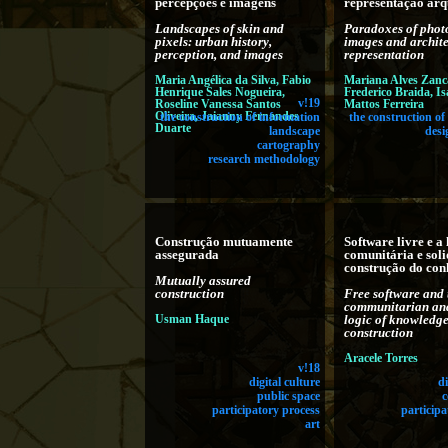
percepções e imagens
representação arq
Landscapes of skin and
Paradoxes of photo
pixels: urban history,
images and archite
perception, and images
representation
Maria Angélica da Silva, Fabio
Mariana Alves Zanca
Henrique Sales Nogueira,
Frederico Braida, Is
Roseline Vanessa Santos
v!19
Mattos Ferreira
Oliveira, Jaianny Fernandes
the construction of information
the construction of
Duarte
landscape
desi
cartography
research methodology
Construção mutuamente
Software livre e a
assegurada
comunitária e soli
construção do co
Mutually assured
construction
Free software and 
communitarian and
Usman Haque
logic of knowledg
construction
Aracele Torres
v!18
digital culture
di
public space
c
participatory process
participa
art