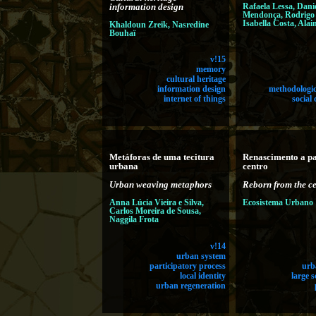
information design
Rafaela Lessa, Dani
Mendonça, Rodrigo 
Isabella Costa, Ala
Khaldoun Zreik, Nasredine
Bouhaï
v!15
memory
cultural heritage
information design
methodologic
internet of things
social
Metáforas de uma tecitura
Renascimento a pa
urbana
centro
Urban weaving metaphors
Reborn from the ce
Anna Lúcia Vieira e Silva,
Ecosistema Urbano
Carlos Moreira de Sousa,
Naggila Frota
v!14
urban system
participatory process
urb
local identity
large s
urban regeneration