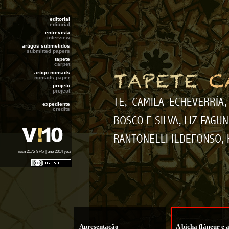
editorial
editorial
entrevista
interview
artigos submetidos
submitted papers
tapete
carpet
artigo nomads
nomads paper
projeto
project
expediente
credits
issn 2175-974x | ano 2014 year
Apresentação
A bicha flâneur e 