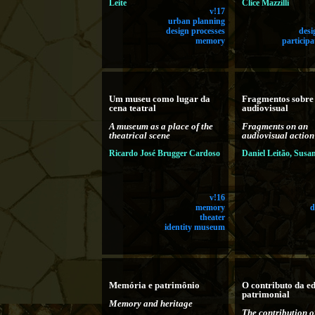
Leite
Clice Mazzilli
v!17
urban planning
design processes
desi
memory
participa
Um museu como lugar da
Fragmentos sobre
cena teatral
audiovisual
A museum as a place of the
Fragments on an
theatrical scene
audiovisual action
Ricardo José Brugger Cardoso
Daniel Leitão, Susa
v!16
memory
d
theater
identity museum
Memória e patrimônio
O contributo da e
patrimonial
Memory and heritage
The contribution o