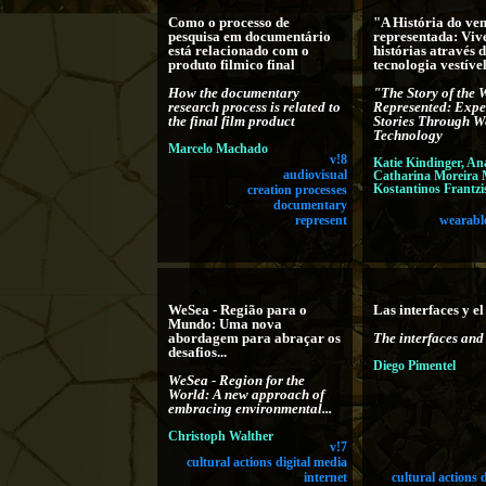
Como o processo de
"A História do ve
pesquisa em documentário
representada: Viv
está relacionado com o
histórias através 
produto filmico final
tecnologia vestíve
How the documentary
"The Story of the
research process is related to
Represented: Expe
the final film product
Stories Through W
Technology
Marcelo Machado
v!8
Katie Kindinger, An
audiovisual
Catharina Moreira 
Kostantinos Frantzi
creation processes
documentary
represent
wearabl
WeSea - Região para o
Las interfaces y e
Mundo: Uma nova
abordagem para abraçar os
The interfaces and
desafios...
Diego Pimentel
WeSea - Region for the
World: A new approach of
embracing environmental...
Christoph Walther
v!7
cultural actions digital media
internet
cultural actions 