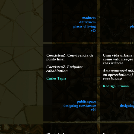
madness
differences
places of living
pl
v!5
CoexistenZ. Convivencia de
Uma vida urbana 
punto final
como valorização
coexistência
CoexistenZ. Endpoint
cohabitation
An augmented urba
an aprreciation of
Carlos Tapia
coexistence
Rodrigo Firmino
public space
designing coexistence
designing
v!4