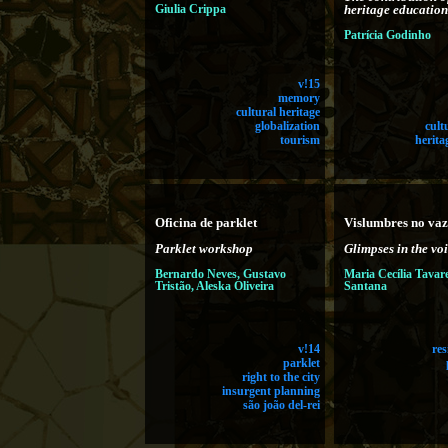
Giulia Crippa
heritage education
Patrícia Godinho
v!15
memory
cultural heritage
globalization
cult
tourism
herita
Oficina de parklet
Vislumbres no vaz
Parklet workshop
Glimpses in the vo
Bernardo Neves, Gustavo
Maria Cecília Tavar
Tristão, Aleska Oliveira
Santana
v!14
res
parklet
right to the city
insurgent planning
são joão del-rei