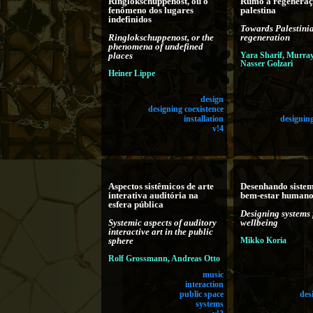
Ringlokschuppenost, ou o
Rumo à regenera
fenômeno dos lugares
palestina
indefinidos
Towards Palestini
Ringlokschuppenost, or the
regeneration
phenomena of undefined
places
Yara Sharif, Murray
Nasser Golzari
Heiner Lippe
design
designing coexistence
installation
designing
v!4
Aspectos sistêmicos de arte
Desenhando sistem
interativa auditória na
bem-estar human
esfera pública
Designing systems
Systemic aspects of auditory
wellbeing
interactive art in the public
sphere
Mikko Koria
Rolf Grossmann, Andreas Otto
music
interaction
public space
des
systems