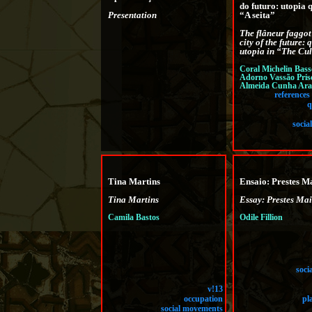
do futuro: utopia 
Presentation
“A seita”
The flâneur faggot
city of the future: 
utopia in “The Cul
Coral Michelin Bass
Adorno Vassão Prisc
Almeida Cunha Ara
references
q
socia
Tina Martins
Ensaio: Prestes M
Tina Martins
Essay: Prestes Ma
Camila Bastos
Odile Fillion
soci
v!13
occupation
pl
social movements