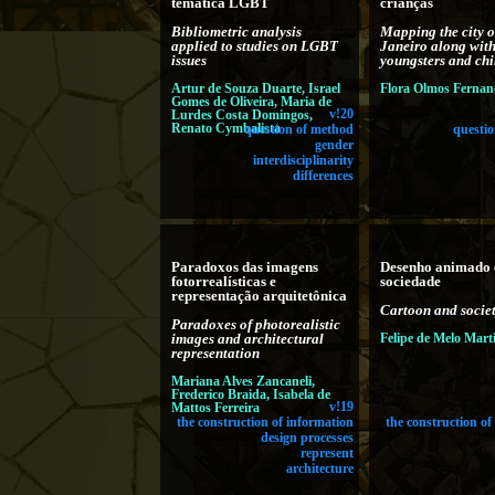
temática LGBT
crianças
Bibliometric analysis
Mapping the city o
applied to studies on LGBT
Janeiro along wit
issues
youngsters and chi
Artur de Souza Duarte, Israel
Flora Olmos Fernan
Gomes de Oliveira, Maria de
Lurdes Costa Domingos,
v!20
Renato Cymbalista
question of method
questi
gender
interdisciplinarity
differences
Paradoxos das imagens
Desenho animado 
fotorrealísticas e
sociedade
representação arquitetônica
Cartoon and socie
Paradoxes of photorealistic
images and architectural
Felipe de Melo Mart
representation
Mariana Alves Zancaneli,
Frederico Braida, Isabela de
Mattos Ferreira
v!19
the construction of information
the construction of
design processes
represent
architecture