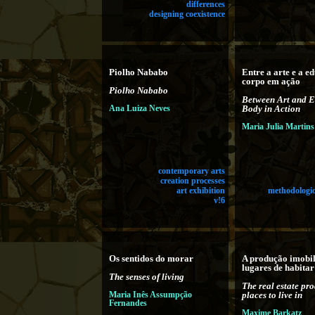
differences
designing coexistence
Piolho Nababo
Entre a arte e a e
corpo em ação
Piolho Nababo
Between Art and E
Ana Luiza Neves
Body in Action
Maria Julia Martins
contemporary arts
creation processes
art exhibition
methodologic
v!6
Os sentidos do morar
A produção imobil
lugares de habitar
The senses of living
The real estate pr
Maria Inês Assumpção
places to live in
Fernandes
Maxime Barkatz