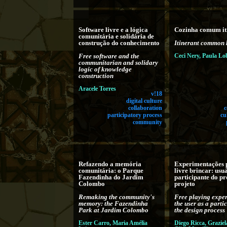
Software livre e a lógica
Cozinha comum it
comunitária e solidária de
construção do conhecimento
Itinerant common 
Free software and the
Ceci Nery, Paula Lo
communitarian and solidary
logic of knowledge
construction
Aracele Torres
v!18
digital culture
collaboration
c
participatory process
cu
community
Refazendo a memória
Experimentações 
comunitária: o Parque
livre brincar: usu
Fazendinha do Jardim
participante do pr
Colombo
projeto
Remaking the community's
Free playing expe
memory: the Fazendinha
the user as a parti
Park at Jardim Colombo
the design process
Ester Carro, Maria Amélia
Diego Ricca, Graziel