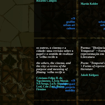
Ricardo Campos
Martin Kohler
v!9
graffite
urba
urban art
urb
culture
os outros, o cinema e a
Poema: "Distânci
cidade: uma revisão sobre o
Temporal" + Form
papel e o sentido de realizar
representação em
o 'velho recife n
Literatura
the others, the cinema, and
Poem: "Temporal 
the city: a review of the
+ Forms of represe
purpose and meaning of
literature
filming 'velho recife n
Jakob Kielgass
Cristiano Felipe B. do
Nascimento, LÃ­via Morais
v!9
NÃ³brega, LuÃ­s Henrique
public space
Leal, Caio Zatti, Bruno
large-scale projects
Firmino
mobility