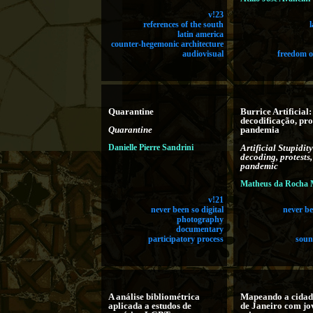
v!23
references of the south
latin america
counter-hegemonic architecture
audiovisual
freedom o
Quarantine
Burrice Artificial:
decodificação, pro
Quarantine
pandemia
Danielle Pierre Sandrini
Artificial Stupidity
decoding, protests,
pandemic
Matheus da Rocha 
v!21
never been so digital
never be
photography
documentary
participatory process
soun
A análise bibliométrica
Mapeando a cidad
aplicada a estudos de
de Janeiro com jo