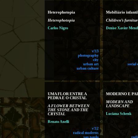
Heterophotopia
Mobiliário infanti
Heterophotopia
Children’s furnitur
Carlos Nigro
Denise Xavier Men
v!13
photography
city
urban art
social
urban culture
UMA FLOR ENTRE A
MODERNO E PA
PEDRA E O CRISTAL
MODERN AND
A FLOWER BETWEEN
LANDSCAPE
THE STONE AND THE
CRYSTAL
Luciana Schenk
Renato Anelli
v!12
radical moderns
sao paulo
rad