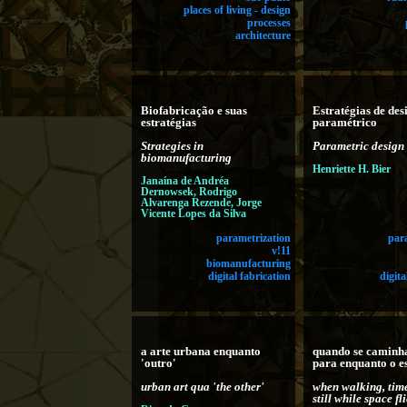
places of living - design
processes
architecture
Biofabricação e suas
Estratégias de des
estratégias
paramétrico
Strategies in
Parametric design 
biomanufacturing
Henriette H. Bier
Janaína de Andréa
Dernowsek, Rodrigo
Alvarenga Rezende, Jorge
Vicente Lopes da Silva
parametrization
par
v!11
biomanufacturing
digital fabrication
digita
a arte urbana enquanto
quando se caminha
'outro'
para enquanto o e
urban art qua 'the other'
when walking, tim
still while space fl