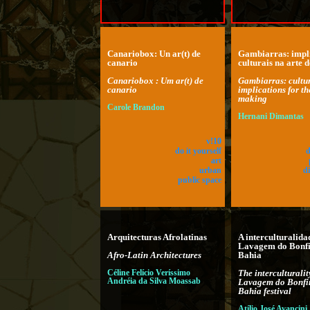
Canariobox: Un ar(t) de
Gambiarras: impl
canario
culturais na arte d
Canariobox : Um ar(t) de
Gambiarras: cultu
canario
implications for th
making
Carole Brandon
Hernani Dimantas
v!10
do it yourself
d
art
urban
di
public space
Arquitecturas Afrolatinas
A interculturalida
Lavagem do Bonf
Afro-Latin Architectures
Bahia
Céline Felício Veríssimo
The interculturalit
Andréia da Silva Moassab
Lavagem do Bonfi
Bahia festival
Atílio José Avancini