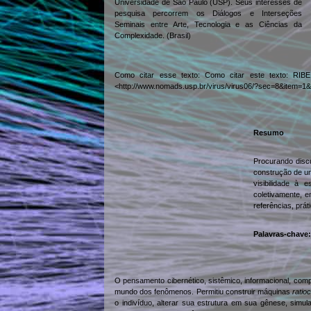
Universidade de São Paulo (USP). Seus interesses de
pesquisa percorrem os Diálogos e Interseções
Seminais entre Arte, Tecnologia e as Ciências da
Complexidade. (Brasil)
Como citar esse texto: Como citar este texto: RIBEI
<http://www.nomads.usp.br/virus/virus06/?sec=8&item=1&
Resumo
Procurando discu
construção de um
visibilidade à 
coletivamente, e
referências, prát
Palavras-chave:
O pensamento cibernético, sistêmico, informacional, com
mundo dos fenômenos. Permitiu construir máquinas
ratioc
o indivíduo, alterar sua estrutura em sua gênese, simu