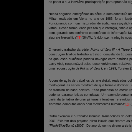
do poder e sua inevitável predisposição para opressão e 
Nessa segunda emergência da série, o som constituía um a
Militar, realizado em Viena no ano de 1983, foram liga
Funcionando com um misturador de áudio, esse joystick 
virtual. Dessa forma, cada pessoa que interagia, tinha a
som, gerando um confronto espontâneo de informação fala
zigurate hieroglífica"
[7]
(SHAW, [s.d.]b, s.p., tradução nos
O terceiro trabalho da série,
Points of View III - A Three
construção final do trabalho artístico, convidando 16 pes
na qual essa audiência poderia navegar entre estórias p
Larry Abel, responsável pelos desenvolvimentos relativo
uma reconstrução de
Points of View I
, em 1999, Torsten Z
A consideração de trabalhos de arte digital, realizados
modo geral, as séries mostram de que forma o dominar um
de trabalho de base coletiva. Esse processo se estrutura
pode ter características complexas. Um exemplo contempo
partir da tentativa de criar pinturas interativas, e evolui
sistemas computacionais com movimentos humanos”
[8]
(
Outro exemplo é o trabalho
Intimate Transactions
do cole
2001. Existem dois projetos-piloto iniciais que fixaram 
(Flesh/Skin/Bone)
(2002). De acordo com o diretor artístic