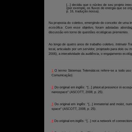
[...] decidiu que o núcleo de seu projeto inte
(por exemplo, os fluxos de energia que se o
p. 16, tradução nossa).
Na proposta do coletivo, emergindo do conceito de uma i
ecosófica
. Com esse objetivo, foram adotadas abordag
discussão em torno de questões ecológicas prementes.
Ao longo de quatro anos de trabalho coletivo,
Intimate Tr
local, articulado por um servidor, projetado para dois o
2006), a interatividade da audiência, o engajamento ecoló
1
O termo Sistemas Telemáticos refere-se a todo uso 
Comunicação).
2
Do original em inglês: “[...] phisical presence in ecos
nanospace” (ASCOTT, 2008, p. 25).
3
Do original em inglês: “[...] immaterial and moist, n
space” (ASCOTT, 2008, p. 25).
4
Do original em inglês: “[...] not a network of connect