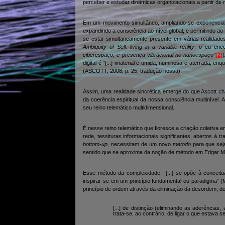
perceber e estudar dinâmicas organizacionais a partir de
Em um movimento simultâneo, ampliando-se exponencia
expandindo a consciência ao nível global, e permitindo a
se estar simultaneamente presente em várias realidad
Ambiquity of Self: living in a variable reality
, o eu enc
ciberespaço, e presença vibracional no nanoespaço”
[2]
digital é "[...] imaterial e úmida, numinosa e aterrada, 
(ASCOTT, 2008, p. 25, tradução nossa).
Assim, uma realidade sincrética emerge do que Ascott ch
da coerência espiritual da nossa consciência multinível. A
seu reino telemático multidimensional.
É nesse reino telemático que floresce a criação coletiva
rede, tessituras informacionais significantes, abertos 
bottom-up
, necessitam de um novo
método
para que se
sentido que se aproxima da noção de método em Edgar M
Esse método da complexidade, “[...] se opõe à conceitu
inspirar-se em um princípio fundamental ou paradigma” (
princípio de ordem através da eliminação da desordem, de
[...] de distinção (eliminando as aderências,
trata-se, ao contrário, de ligar o que estava