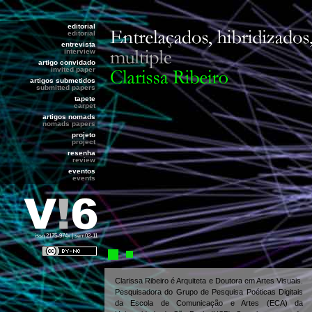
editorial
editorial
entrevista
interview
artigo convidado
invited paper
artigos submetidos
submitted papers
tapete
carpet
artigos nomads
nomads papers
projeto
project
resenha
review
eventos
events
issn 2175-974x | sem02-11
Clarissa Ribeiro é Arquiteta e Doutora em Artes Visuais.
Pesquisadora do Grupo de Pesquisa Poéticas Digitais
da Escola de Comunicação e Artes (ECA) da