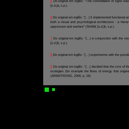
5
Do original em inglês: “This constellation of signs wa
[s.d.]a, s.p.).
6
Do original em inglês: “[…] It implemented functional an
both a visual and psychological architecture - a hierarc
oppression and warfare” (SHAW, [s.d.]b, s.p.).
7
Do original em inglês: “[…] in conjunction with the vi
[s.d.]b, s.p.).
8
Do original em inglês: “[…] experiments with the possi
9
Do original em inglês: “[…] decided that the core of the
ecologies (for example the flows of energy that orig
(ARMSTRONG, 2006, p. 16).