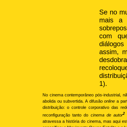
Se no mu
mais a 
sobreposi
com que
diálogo
assim, 
desdobra
recoloq
distribu
1).
No cinema contemporâneo pós-industrial, nã
abolida ou subvertida. A difusão
online
a part
distribuição: o controle corporativo das r
2
reconfiguração tanto do
cinema de autor
c
atravessa a história do cinema, mas aqui es