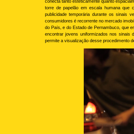
conecta tanto esteticamente quanto espacial
torre de papelão em escala humana que c
publicidade temporária durante os sinais 
consumidores é recorrente no mercado imobil
do País, e do Estado de Pernambuco, que e
encontrar jovens uniformizados nos sinais d
permite a visualização desse procedimento 