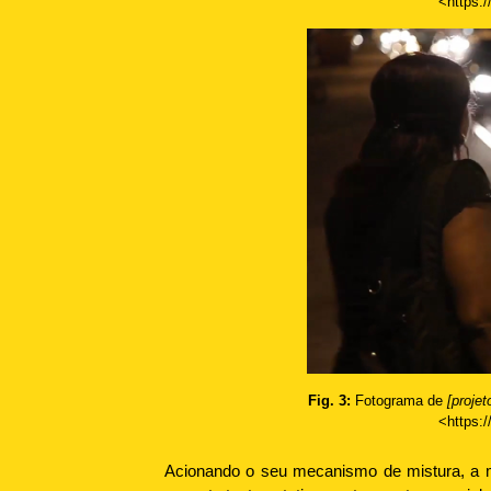
<https:/
Fig. 3:
Fotograma de
[proje
<https:/
Acionando o seu mecanismo de mistura, a m