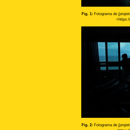
Fig. 1:
Fotograma de
[proje
<https:/
Fig. 2:
Fotograma de
[proje