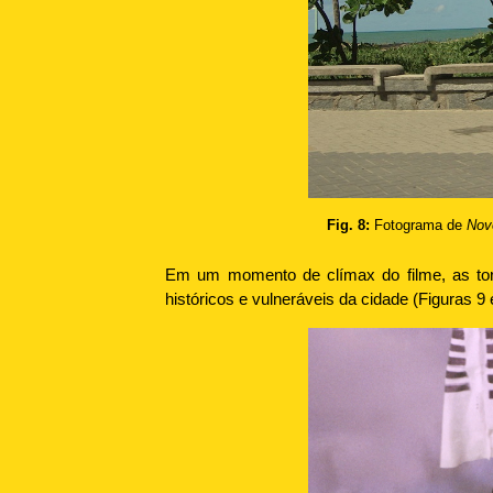
Fig. 8:
Fotograma de
Nov
Em um momento de clímax do filme, as to
históricos e vulneráveis da cidade (Figuras 9