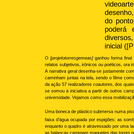
videoarte
desenho,
do ponto
poderá e
diversos
inicial 
O
[projetotorresgemeas]
ganhou forma final 
relatos subjetivos, irônicos ou poéticos, or
A narrativa geral desenha-se justamente co
caminham juntas na tela, sendo o filme com
da ação 57 realizadores coautores, dos quais 
se somou à iniciativa a partir de outros cam
universidade. Vejamos como essa mobilização
Uma boneca de plástico submersa numa piscin
faixa d’água ocupada por espigões; as som
enquanto o quadro é atravessado por uma la
as balanças carregam maquetes das torres re