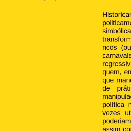
Histori
politica
simbólic
transfor
ricos (o
carnaval
regressi
quem, em
que mane
de prát
manipula
política
vezes ut
poderiam
assim co