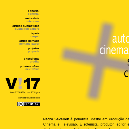
editorial
editorial
entrevista
interview
artigos submetidos
submitted papers
tapete
carpet
artigo nomads
nomads paper
projetos
projects
expediente
credits
próxima v!rus
next v!rus
issn 2175-974x | ano 2018 year
semestre 02 semester
Pedro Severien
é jornalista, Mestre em Produção d
Cinema e Televisão. É roteirista, produtor, editor 