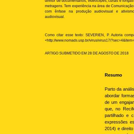
diretor de documentários, videoclipes, curtas e longas
metragens. Tem experiência na área de Comunicação
com ênfase na produção audiovisual e ativism
audiovisual.
Como citar esse texto: SEVERIEN, P. Autoria compa
<http://www.nomads.usp.br/virus/virus17/?sec=4&item
ARTIGO SUBMETIDO EM 28 DE AGOSTO DE 2018
Resumo
Parto da análi
abordar formas
de um engajame
que, no Reci
partilhado e 
expressões es
2014) e direit