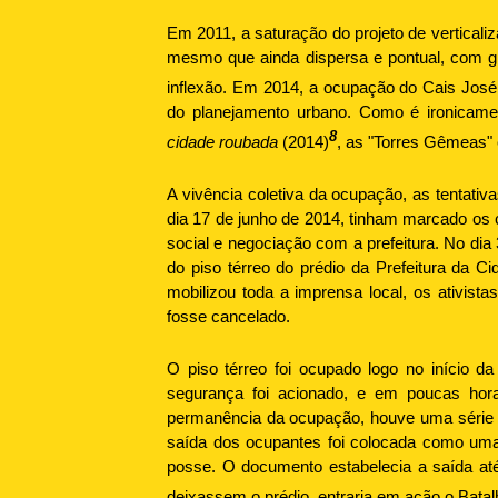
Em 2011, a saturação do projeto de vertical
mesmo que ainda dispersa e pontual, com gr
inflexão. Em 2014, a ocupação do Cais José 
do planejamento urbano. Como é ironicame
8
cidade roubada
(2014)
, as "Torres Gêmeas
A vivência coletiva da ocupação, as tentati
dia 17 de junho de 2014, tinham marcado os
social e negociação com a prefeitura. No di
do piso térreo do prédio da Prefeitura da 
mobilizou toda a imprensa local, os ativi
fosse cancelado.
O piso térreo foi ocupado logo no início 
segurança foi acionado, e em poucas hora
permanência da ocupação, houve uma série de
saída dos ocupantes foi colocada como uma 
posse. O documento estabelecia a saída até
deixassem o prédio, entraria em ação o Batal