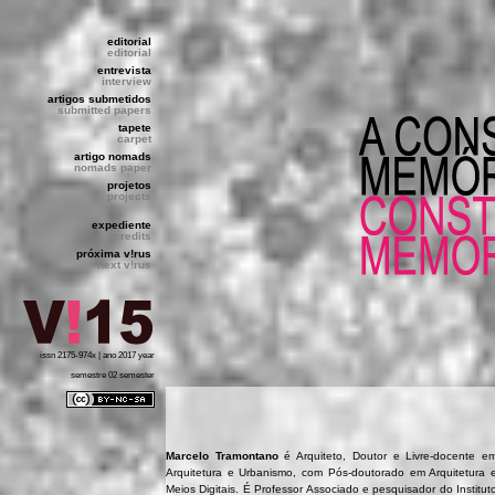
editorial
editorial
entrevista
interview
artigos submetidos
submitted papers
tapete
carpet
artigo nomads
nomads paper
projetos
projects
expediente
credits
próxima v!rus
next v!rus
issn 2175-974x | ano 2017 year
semestre 02 semester
Marcelo Tramontano
é Arquiteto, Doutor e Livre-docente e
Arquitetura e Urbanismo, com Pós-doutorado em Arquitetura 
Meios Digitais. É Professor Associado e pesquisador do Institut