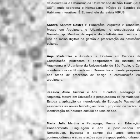
de Arquitetura e Urbanismo da Universidade de São Paulo (IAU
USP), onde coordena o Nomads.usp, Núcleo de Estudos d
Habitares Interativos. É Editor-chefe da revista V!RUS.
Sandra Schmitt Soster
é Publicitária, Arquiteta e Urbanista
Mestre em Arquitetura e Urbanismo, e pesquisadora d
Nomads.usp. Membro da equipe do InfoPatrimônio, estuda 
uso de meios digitais na gestão e preservação do patrimôni
cultural.
Anja Pratschke
é Arquiteta e Doutora em Ciências d
Computação, professora e pesquisadora do Instituto d
Arquitetura e Urbanismo da Universidade de São Paulo, e Co
coordenadora do Nomads.usp. Desenvolve e orienta pesquisa
nas áreas de processos de design e comunicação e
arquitetura.
Jessica Aline Tardivo
é Arte Educadora, Pedagoga 
Arquiteta, Mestre em Educação e pesquisadora do Nomads.usp
Estuda a aplicação da metodologia de Educação Patrimonial
associadas às novas tecnologias, com o propósito de facilitar 
identificação da herança cultural de uma cidade.
Maria Julia Martins
é Pedagoga, Mestra em Educação
Conhecimento, Linguagem e Arte, e pesquisadora d
Nomads.usp. Investiga o campo das artes corporai
contemporâneas e suas relações com o espaço público urbano.