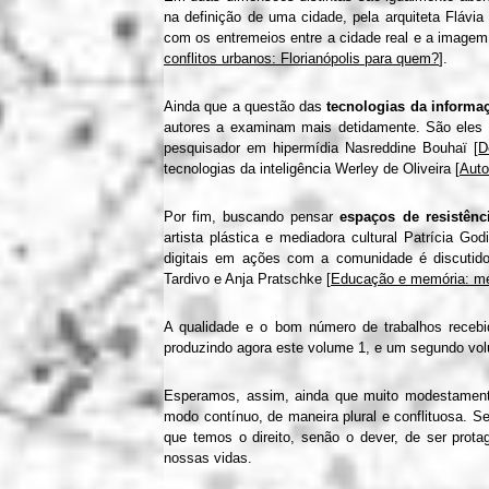
na definição de uma cidade, pela arquiteta Flávi
com os entremeios entre a cidade real e a imagem
conflitos urbanos: Florianópolis para quem?
].
Ainda que a questão das
tecnologias da informa
autores a examinam mais detidamente. São eles 
pesquisador em hipermídia Nasreddine Bouhaï [
D
tecnologias da inteligência Werley de Oliveira [
Auto
Por fim, buscando pensar
espaços de resistênci
artista plástica e mediadora cultural Patrícia God
digitais em ações com a comunidade é discutid
Tardivo e Anja Pratschke [
Educação e memória: mét
A qualidade e o bom número de trabalhos recebi
produzindo agora este volume 1, e um segundo vol
Esperamos, assim, ainda que muito modestamente
modo contínuo, de maneira plural e conflituosa. S
que temos o direito, senão o dever, de ser prot
nossas vidas.