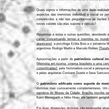
Quais signos e informações de uma dada realidade e
aspectos das memórias individual e social se pe
convencidos a não nos perguntarmos as razões q
novos valores são elas suporte e veículo?
Respostas a estas e outras questões, abordando
carne: conceituando tempo e memória no mundo 
algoriceno
], a psicóloga Ecléa Bosi e o jornalista 
argentinos Rodrigo Martin e Marcelo Robles [
Topohe
Aproximações a partir do
patrimônio cultural im
[
Memória em rizoma: cinema brasileiro e uma cert
corporificadas
], pela historiadora social e pesquis
e pelas arquitetas Cristiane Duarte e Ilana Sancovs
O
patrimônio edificado como suporte de mem
distintas mas curiosamente complementares. Um 
narrativa do Museu da Cidade: Brasília inscrita n
Karin Meneguetti e Hélio Hirao, ele também geógraf
Em duas dimensões distintas são igualmente abo