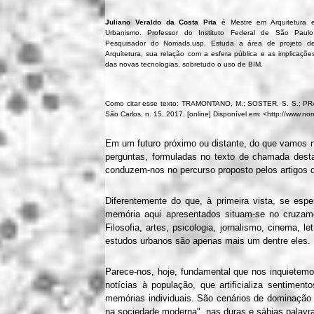
Juliano Veraldo da Costa Pita
é Mestre em Arquitetura 
Urbanismo. Professor do Instituto Federal de São Paulo
Pesquisador do Nomads.usp. Estuda a área de projeto d
Arquitetura, sua relação com a esfera pública e as implicaçõe
das novas tecnologias, sobretudo o uso de BIM.
Como citar esse texto: TRAMONTANO, M.; SOSTER, S. S.; PRATS
São Carlos, n. 15, 2017. [online] Disponível em: <http://www.
Em um futuro próximo ou distante, do que vamos 
perguntas, formuladas no texto de chamada des
conduzem-nos no percurso proposto pelos artigos q
Diferentemente do que, à primeira vista, se esp
memória aqui apresentados situam-se no cruzam
Filosofia, artes, psicologia, jornalismo, cinema, l
estudos urbanos são apenas mais um dentre eles.
Parece-nos, hoje, fundamental que nos inquietem
notícias à população, que artificializa sentime
memórias individuais. São cenários de dominação
na sociedade moderna", nas duras e sábias palavra