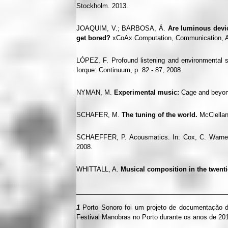
Stockholm. 2013.
JOAQUIM, V.; BARBOSA, Á.
Are
luminous devic
get bored?
xCoAx Computation, Communication, Aet
LÓPEZ, F. Profound listening and environmental s
Iorque: Continuum, p. 82 - 87, 2008.
NYMAN, M.
Experimental music:
Cage and beyo
SCHAFER, M.
The tuning of the world.
McClellan
SCHAEFFER, P. Acousmatics. In: Cox, C. Warner
2008.
WHITTALL, A.
Musical composition in the twenti
1
Porto Sonoro foi um projeto de documentação da
Festival Manobras no Porto durante os anos de 20