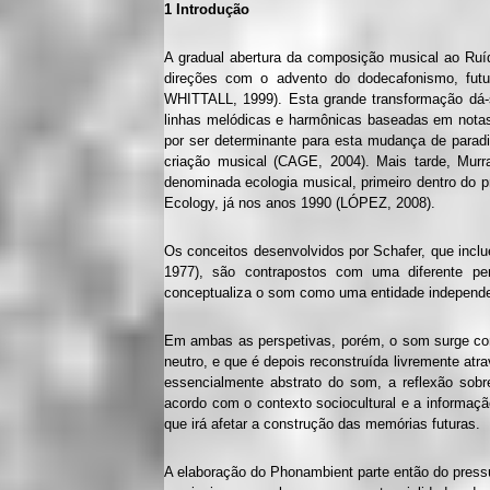
1 Introdução
A gradual abertura da composição musical ao Ruíd
direções com o advento do dodecafonismo, futu
WHITTALL, 1999). Esta grande transformação dá-
linhas melódicas e harmônicas baseadas em notas
por ser determinante para esta mudança de para
criação musical (CAGE, 2004). Mais tarde, Murr
denominada ecologia musical, primeiro dentro do 
Ecology, já nos anos 1990 (LÓPEZ, 2008).
Os conceitos desenvolvidos por Schafer, que inc
1977), são contrapostos com uma diferente pe
conceptualiza o som como uma entidade independe
Em ambas as perspetivas, porém, o som surge com
neutro, e que é depois reconstruída livremente atra
essencialmente abstrato do som, a reflexão sob
acordo com o contexto sociocultural e a informaç
que irá afetar a construção das memórias futuras.
A elaboração do Phonambient parte então do pressu