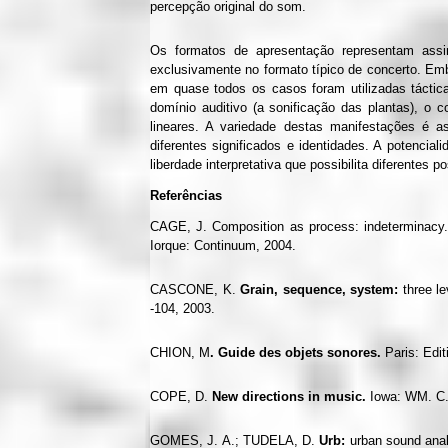
percepção original do som.
Os formatos de apresentação representam ass
exclusivamente no formato típico de concerto. Em
em quase todos os casos foram utilizadas táctic
domínio auditivo (a sonificação das plantas), o c
lineares. A variedade destas manifestações é a
diferentes significados e identidades. A potenci
liberdade interpretativa que possibilita diferente
Referências
CAGE, J. Composition as process: indeterminacy.
Iorque: Continuum, 2004.
CASCONE, K.
Grain,
sequence, system:
three le
-104, 2003.
CHION, M
. Guide
des objets sonores.
Paris: Edit
COPE, D.
New directions in music.
Iowa: WM. C.
GOMES, J. A.; TUDELA, D.
Urb:
urban sound ana