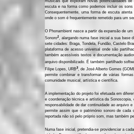
musicais que exploram novas potencialidades de 
escuta e na forma como podemos incluir os sons
Consequentemente, uma forma de escuta atenta pe
onde o som é frequentemente remetido para um se
O Phonambient nasce a partir da expansão de um p
1
Sonoro
, alargando numa fase inicial a sua base 
sete cidades: Braga, Tondela, Fundão, Castelo Br
plataforma de acesso universal onde são partilh
também acessíveis textos e documentação audiovi
arquivo disponibilizado. É também partilhado soft
3
Filipe Lopes, URB
, de José Alberto Gomes (GOM
permite combinar e transformar de várias forma
comunidade musical, artística e científica.
A implementação do projeto foi efetuada em difer
e coordenação técnica e artística da Sonoscopia,
responsabilidade de dar continuidade ao arquivo 
permite assim que o património sonoro de cada c
reportada não só pelo próprio som, mas também pel
Numa fase inicial, pretendia-se providenciar a ca