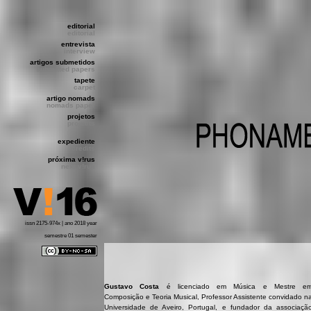
editorial
editorial
entrevista
interview
artigos submetidos
submitted papers
tapete
carpet
artigo nomads
nomads paper
projetos
projects
expediente
credits
próxima v!rus
next v!rus
issn 2175-974x | ano 2018 year
semestre 01 semester
Gustavo Costa
é licenciado em Música e Mestre e
Composição e Teoria Musical, Professor Assistente convidado n
Universidade de Aveiro, Portugal, e fundador da associaçã