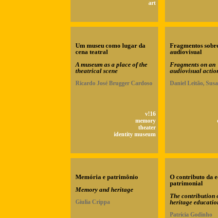
art
Um museu como lugar da
Fragmentos sobr
cena teatral
audiovisual
A museum as a place of the
Fragments on an
theatrical scene
audiovisual actio
Ricardo José Brugger Cardoso
Daniel Leitão, Sus
v!16
memory
theater
identity museum
Memória e patrimônio
O contributo da 
patrimonial
Memory and heritage
The contribution o
Giulia Crippa
heritage educatio
Patrícia Godinho