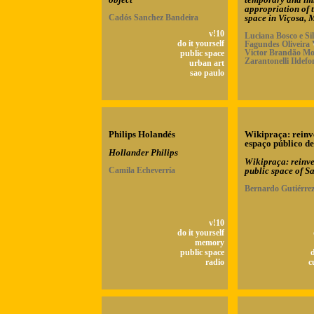
appropriation of 
Cadós Sanchez Bandeira
space in Viçosa,
v!10
Luciana Bosco e Sil
do it yourself
Fagundes Oliveira 
Victor Brandão Mot
public space
Zarantonelli Ildefo
urban art
sao paulo
Philips Holandés
Wikipraça: reinv
espaço público d
Hollander Philips
Wikipraça: reinve
Camila Echeverría
public space of S
Bernardo Gutiérre
v!10
do it yourself
memory
public space
d
radio
c