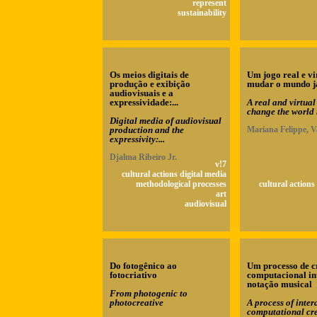
represent
sustainability
Os meios digitais de
Um jogo real e vi
produção e exibição
mudar o mundo j
audiovisuais e a
expressividade:...
A real and virtua
change the world
Digital media of audiovisual
production and the
Mariana Felippe, V
expressivity:...
Djalma Ribeiro Jr.
v!7
cultural actions digital media
methodological processes
cultural actions
art
audiovisual
Do fotogênico ao
Um processo de c
fotocriativo
computacional in
notação musical
From photogenic to
photocreative
A process of inter
computational cre