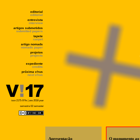
editorial
editorial
entrevista
interview
artigos submetidos
submitted papers
tapete
carpet
artigo nomads
nomads paper
projetos
projects
expediente
credits
próxima v!rus
next v!rus
issn 2175-974x | ano 2018 year
semestre 02 semester
Apresentação
O monumento ao 