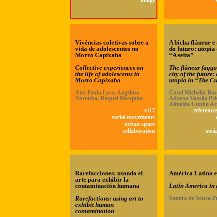
image
Vivências coletivas sobre a
A bicha flâneur e
vida de adolescentes no
do futuro: utopia
Morro Capixaba
“A seita”
Collective experiences on
The flâneur faggo
the life of adolescents in
city of the future:
Morro Capixaba
utopia in “The Cu
Ana Paula Lyra, Angelina
Coral Michelin Bas
Noronha, Raquel Mesquita
Adorno Vassão Pris
Almeida Cunha Ar
v!17
reference
social movements
urban space
collaboration
soci
Rarefacciones: usando el
América Latina e
arte para exhibir la
contaminación humana
Latin America in 
Rarefactions: using art to
Samira de Sousa P
exhibit human
contamination