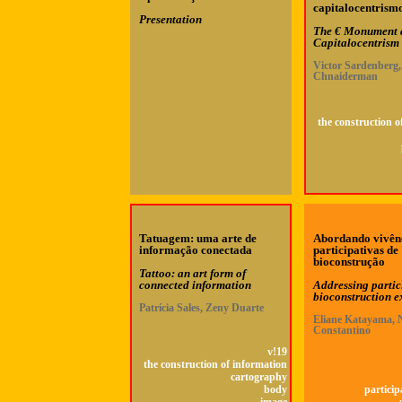
capitalocentrism
Presentation
The € Monument 
Capitalocentrism
Victor Sardenberg,
Chnaiderman
the construction o
Tatuagem: uma arte de
Abordando vivên
informação conectada
participativas de
bioconstrução
Tattoo: an art form of
connected information
Addressing partic
bioconstruction e
Patrícia Sales, Zeny Duarte
Eliane Katayama,
Constantino
v!19
the construction of information
cartography
body
particip