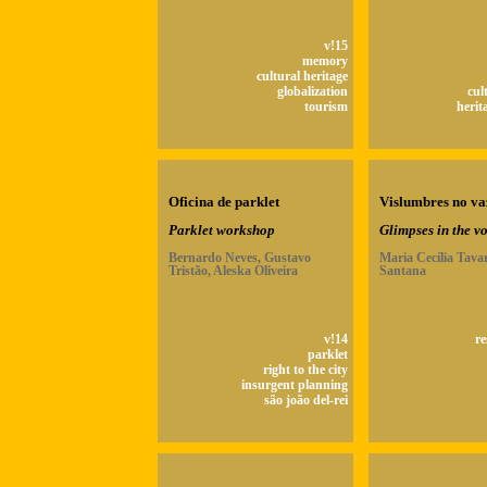
v!15
memory
cultural heritage
globalization
cul
tourism
herit
Oficina de parklet
Vislumbres no va
Parklet workshop
Glimpses in the v
Bernardo Neves, Gustavo
Maria Cecília Tava
Tristão, Aleska Oliveira
Santana
v!14
re
parklet
right to the city
insurgent planning
são joão del-rei