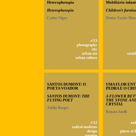
Heterophotopia
Mobiliário infant
Heterophotopia
Children’s furnitu
Carlos Nigro
Denise Xavier Men
v!13
photography
city
urban art
socia
urban culture
SANTOS DUMONT: O
UMA FLOR ENT
POETA VOADOR
PEDRA E O CRI
SANTOS DUMONT: THE
A FLOWER BE
FLYING POET
THE STONE AN
CRYSTAL
Adelia Borges
Renato Anelli
v!12
rad
radical moderns
design
places of l
creation