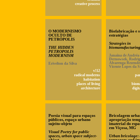
creative process
O MODERNISMO
Biofabricação e 
OCULTO DE
estratégias
PETRÓPOLIS
Strategies in
THE HIDDEN
biomanufacturin
PETROPOLIS
MODERNISM
Janaína de Andréa
Dernowsek, Rodri
Alvarenga Rezende
Erivelton da Silva
Vicente Lopes da S
v!12
radical moderns
pa
habitation
places of living
biom
architecture
digit
Poesia visual para espaços
Bricolagem urban
públicos, espaço urbano
apropriação temp
sujeito-objeto
imaterial do esp
em Viçosa, MG
Visual Poetry for public
spaces, urban space subject-
Urban bricolage: 
object
temporary and im