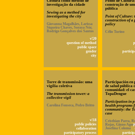
Costura como método de
Ponto de Cultura:
investigação da cidade
construção de um
pública
Sewing as a method for
investigating the city
Point of Culture: 
construction of a 
Giovanna Magalhães, Larissa
policy
Siqueira Chaves, Soraya Nór,
Rodrigo Gonçalves dos Santos
Célio Turino
v!20
question of method
p
public space
gender
particip
city
Torre de transmissão: uma
Participación en
vigília coletiva
de salud pública 
comunidad: el ca
The transmission tower: a
TopaDengue
collective vigil
Participation in p
Carolina Fonseca, Pedro Britto
health programs 
community: the 
case
v!18
Cristhian Parra, R
public policies
Rojas, Ginno Agost
p
Josefina Coloma
collaboration
participatory process
particip