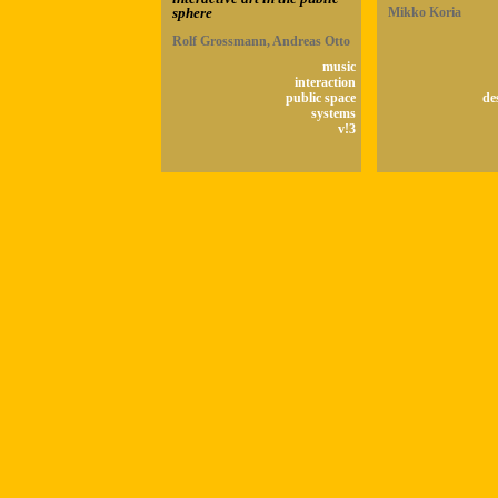
sphere
Mikko Koria
Rolf Grossmann, Andreas Otto
music
interaction
public space
de
systems
v!3