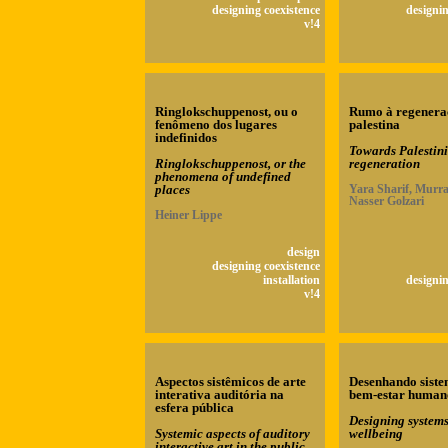
designing coexistence
designin
v!4
Ringlokschuppenost, ou o
Rumo à regenera
fenômeno dos lugares
palestina
indefinidos
Towards Palestin
Ringlokschuppenost, or the
regeneration
phenomena of undefined
places
Yara Sharif, Murra
Nasser Golzari
Heiner Lippe
design
designing coexistence
installation
designin
v!4
Aspectos sistêmicos de arte
Desenhando siste
interativa auditória na
bem-estar human
esfera pública
Designing system
Systemic aspects of auditory
wellbeing
interactive art in the public