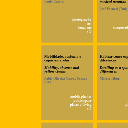
Paulo Castral
musical notation
José Fornari (Tuti)
photography
art
language
computati
v!6
Mobilidade, ausência e
Habitar como esp
capas amarelas
diferenças
Mobility, absence and
Dwelling as a spa
yellow cloaks
differences
Fábio Oliveira Nunes, Soraya
Márcia Tiburi
Braz
mobile phones
public space
places of living
p
v!5