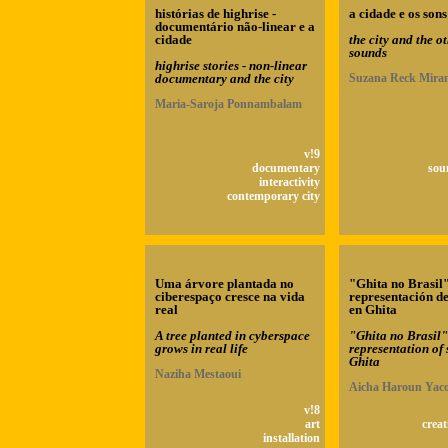
histórias de highrise -
a cidade e os sons
documentário não-linear e a
cidade
the city and the o
sounds
highrise stories - non-linear
documentary and the city
Suzana Reck Mira
Maria-Saroja Ponnambalam
v!9
documentary
sou
interactivity
contemporary city
Uma árvore plantada no
"Ghita no Brasil
ciberespaço cresce na vida
representación de
real
en Ghita
A tree planted in cyberspace
"Ghita no Brasil
grows in real life
representation of 
Ghita
Naziha Mestaoui
Aicha Haroun Yac
v!8
art
creat
installation