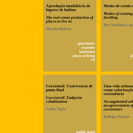
A produção imobiliária de
Modos de existir 
lugares de habitar
Modes of existing
The real estate production of
dwelling
places to live in
Ruy Sardinha Lop
Maxime Barkatz
apartments
economy
habitation
places of living
p
v!5
CoexistenZ. Convivencia de
Uma vida urbana
punto final
como valorizaçã
coexistência
CoexistenZ. Endpoint
cohabitation
An augmented urb
an aprreciation o
Carlos Tapia
coexistence
Rodrigo Firmino
public space