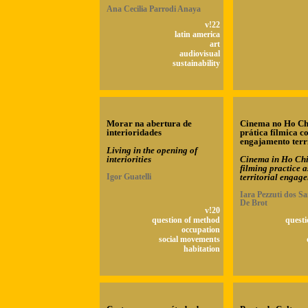
Ana Cecilia Parrodi Anaya
v!22
latin america
art
audiovisual
sustainability
Morar na abertura de
Cinema no Ho Ch
interioridades
prática fílmica 
engajamento terr
Living in the opening of
interiorities
Cinema in Ho Chi
filming practice a
Igor Guatelli
territorial engag
Iara Pezzuti dos Sa
De Brot
v!20
question of method
questi
occupation
social movements
habitation