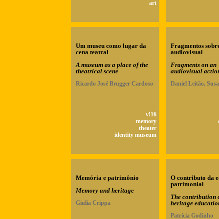
art
Um museu como lugar da
Fragmentos sobr
cena teatral
audiovisual
A museum as a place of the
Fragments on an
theatrical scene
audiovisual actio
Ricardo José Brugger Cardoso
Daniel Leitão, Sus
v!16
memory
theater
identity museum
Memória e patrimônio
O contributo da 
patrimonial
Memory and heritage
The contribution o
Giulia Crippa
heritage educatio
Patrícia Godinho