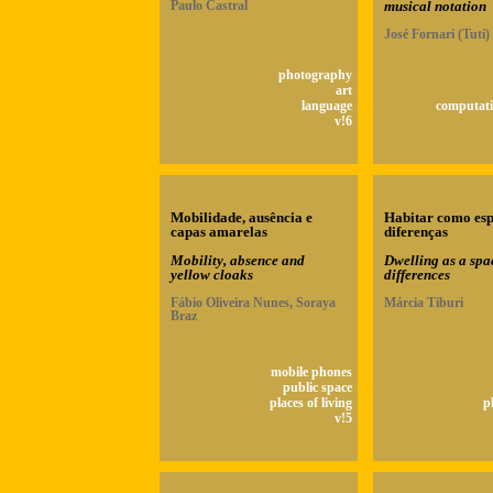
Paulo Castral
musical notation
José Fornari (Tuti)
photography
art
language
computati
v!6
Mobilidade, ausência e
Habitar como esp
capas amarelas
diferenças
Mobility, absence and
Dwelling as a spa
yellow cloaks
differences
Fábio Oliveira Nunes, Soraya
Márcia Tiburi
Braz
mobile phones
public space
places of living
p
v!5