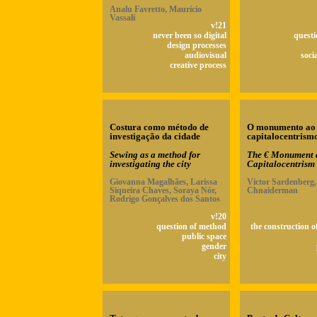
Analu Favretto, Maurício
Vassali
v!21
never been so digital
questi
design processes
audiovisual
soci
creative process
Costura como método de
O monumento ao 
investigação da cidade
capitalocentrism
Sewing as a method for
The € Monument 
investigating the city
Capitalocentrism
Giovanna Magalhães, Larissa
Victor Sardenberg,
Siqueira Chaves, Soraya Nór,
Chnaiderman
Rodrigo Gonçalves dos Santos
v!20
question of method
the construction o
public space
gender
city