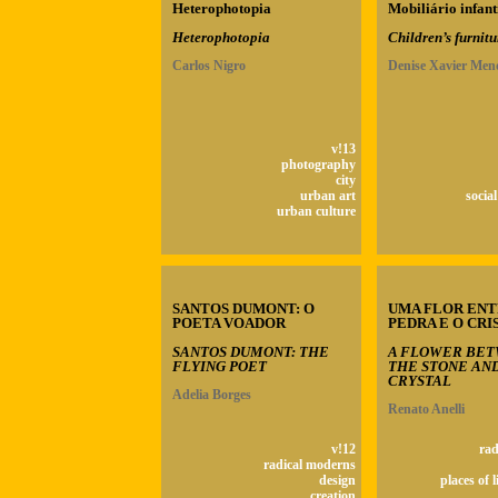
Heterophotopia
Mobiliário infant
Heterophotopia
Children’s furnitu
Carlos Nigro
Denise Xavier Men
v!13
photography
city
urban art
socia
urban culture
SANTOS DUMONT: O
UMA FLOR ENT
POETA VOADOR
PEDRA E O CRI
SANTOS DUMONT: THE
A FLOWER BE
FLYING POET
THE STONE AN
CRYSTAL
Adelia Borges
Renato Anelli
v!12
rad
radical moderns
design
places of l
creation