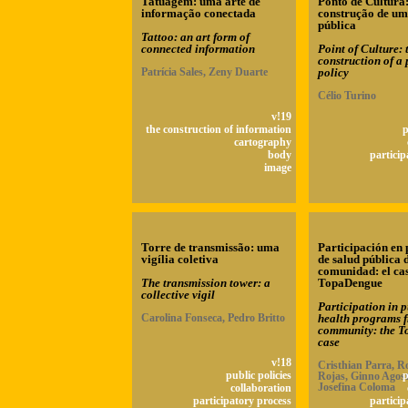
Tatuagem: uma arte de
Ponto de Cultura:
informação conectada
construção de um
pública
Tattoo: an art form of
connected information
Point of Culture: 
construction of a 
Patrícia Sales, Zeny Duarte
policy
Célio Turino
v!19
the construction of information
p
cartography
body
particip
image
Torre de transmissão: uma
Participación en
vigília coletiva
de salud pública 
comunidad: el ca
The transmission tower: a
TopaDengue
collective vigil
Participation in p
Carolina Fonseca, Pedro Britto
health programs 
community: the 
case
v!18
Cristhian Parra, R
public policies
Rojas, Ginno Agost
p
Josefina Coloma
collaboration
participatory process
particip