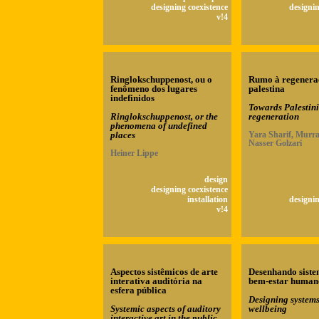
designing coexistence
designin
v!4
Ringlokschuppenost, ou o
Rumo à regenera
fenômeno dos lugares
palestina
indefinidos
Towards Palestin
Ringlokschuppenost, or the
regeneration
phenomena of undefined
places
Yara Sharif, Murra
Nasser Golzari
Heiner Lippe
design
designing coexistence
installation
designin
v!4
Aspectos sistêmicos de arte
Desenhando siste
interativa auditória na
bem-estar human
esfera pública
Designing system
Systemic aspects of auditory
wellbeing
interactive art in the public