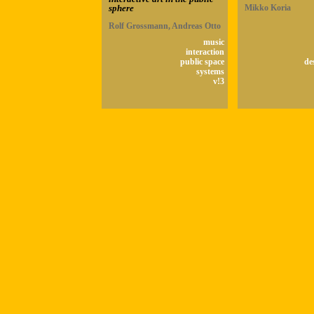
sphere
Mikko Koria
Rolf Grossmann, Andreas Otto
music
interaction
public space
de
systems
v!3