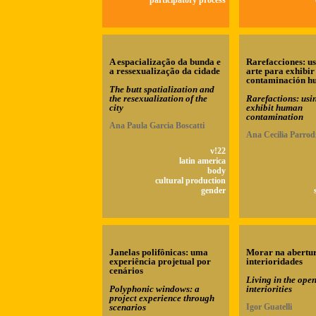
participatory process
A espacialização da bunda e
Rarefacciones: u
a ressexualização da cidade
arte para exhibir
contaminación 
The butt spatialization and
the resexualization of the
Rarefactions: usin
city
exhibit human
contamination
Ana Paula Garcia Boscatti
Ana Cecilia Parrod
v!22
latin america
body
cultural production
gender
Janelas polifônicas: uma
Morar na abertu
experiência projetual por
interioridades
cenários
Living in the open
Polyphonic windows: a
interiorities
project experience through
scenarios
Igor Guatelli