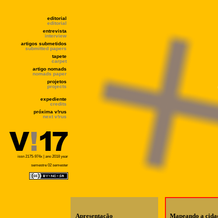
editorial
editorial
entrevista
interview
artigos submetidos
submitted papers
tapete
carpet
artigo nomads
nomads paper
projetos
projects
expediente
credits
próxima v!rus
next v!rus
issn 2175-974x | ano 2018 year
semestre 02 semester
Apresentação
Mapeando a cida