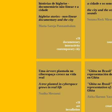
histórias de highrise -
a cidade e os sons
documentário não-linear e a
cidade
the city and the o
sounds
highrise stories - non-linear
documentary and the city
Suzana Reck Mira
Maria-Saroja Ponnambalam
v!9
documentary
sou
interactivity
contemporary city
Uma árvore plantada no
"Ghita no Brasil
ciberespaço cresce na vida
representación de
real
en Ghita
A tree planted in cyberspace
"Ghita no Brasil
grows in real life
representation of 
Ghita
Naziha Mestaoui
Aicha Haroun Yac
v!8
art
creat
installation