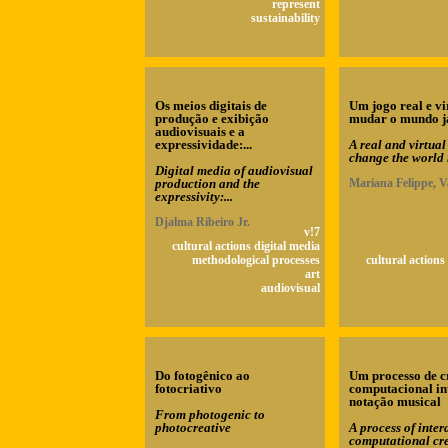
represent
sustainability
Os meios digitais de
Um jogo real e vi
produção e exibição
mudar o mundo j
audiovisuais e a
expressividade:...
A real and virtua
change the world
Digital media of audiovisual
production and the
Mariana Felippe, V
expressivity:...
Djalma Ribeiro Jr.
v!7
cultural actions digital media
methodological processes
cultural actions
art
audiovisual
Do fotogênico ao
Um processo de c
fotocriativo
computacional in
notação musical
From photogenic to
photocreative
A process of inter
computational cre