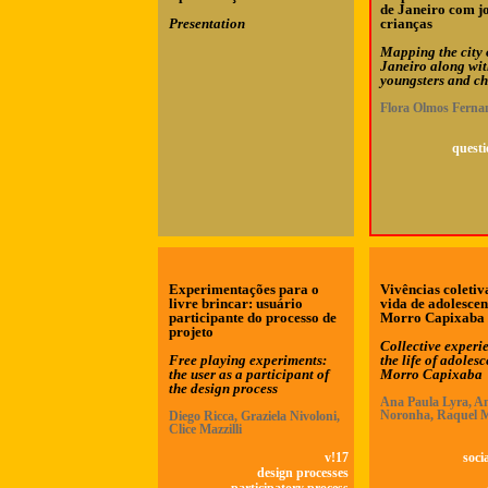
de Janeiro com j
Presentation
crianças
Mapping the city 
Janeiro along wi
youngsters and ch
Flora Olmos Ferna
questi
Experimentações para o
Vivências coletiv
livre brincar: usuário
vida de adolescen
participante do processo de
Morro Capixaba
projeto
Collective experi
Free playing experiments:
the life of adolesc
the user as a participant of
Morro Capixaba
the design process
Ana Paula Lyra, An
Noronha, Raquel 
Diego Ricca, Graziela Nivoloni,
Clice Mazzilli
v!17
soci
design processes