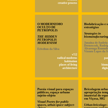
creative process
O MODERNISMO
Biofabricação e 
OCULTO DE
estratégias
PETRÓPOLIS
Strategies in
THE HIDDEN
biomanufacturin
PETROPOLIS
MODERNISM
Janaína de Andréa
Dernowsek, Rodri
Alvarenga Rezende
Erivelton da Silva
Vicente Lopes da S
v!12
radical moderns
pa
habitation
places of living
biom
architecture
digit
Poesia visual para espaços
Bricolagem urban
públicos, espaço urbano
apropriação temp
sujeito-objeto
imaterial do esp
em Viçosa, MG
Visual Poetry for public
spaces, urban space subject-
Urban bricolage: 
object
temporary and im