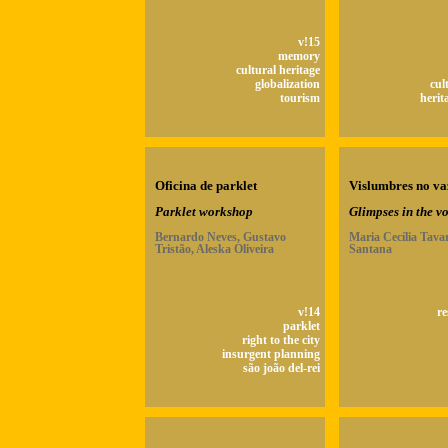
v!15
memory
cultural heritage
globalization
cul
tourism
herit
Oficina de parklet
Vislumbres no va
Parklet workshop
Glimpses in the v
Bernardo Neves, Gustavo
Maria Cecília Tava
Tristão, Aleska Oliveira
Santana
v!14
re
parklet
right to the city
insurgent planning
são joão del-rei