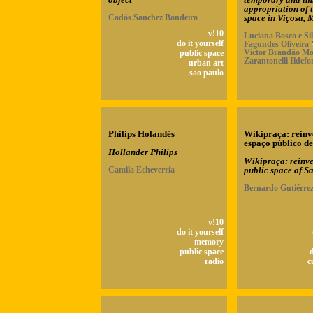
appropriation of 
Cadós Sanchez Bandeira
space in Viçosa,
v!10
Luciana Bosco e Sil
do it yourself
Fagundes Oliveira 
Victor Brandão Mot
public space
Zarantonelli Ildefo
urban art
sao paulo
Philips Holandés
Wikipraça: reinv
espaço público d
Hollander Philips
Wikipraça: reinve
Camila Echeverría
public space of S
Bernardo Gutiérre
v!10
do it yourself
memory
public space
d
radio
c