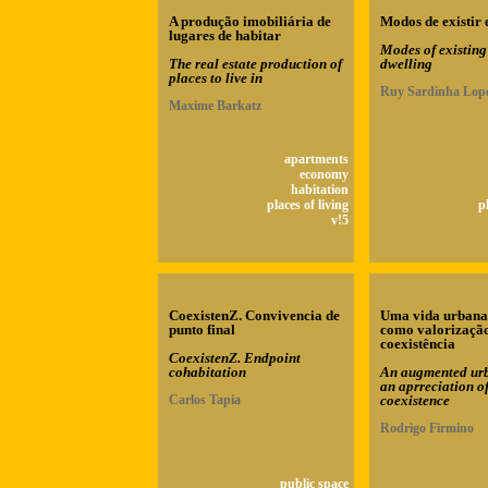
A produção imobiliária de
Modos de existir 
lugares de habitar
Modes of existing
The real estate production of
dwelling
places to live in
Ruy Sardinha Lop
Maxime Barkatz
apartments
economy
habitation
places of living
p
v!5
CoexistenZ. Convivencia de
Uma vida urbana
punto final
como valorizaçã
coexistência
CoexistenZ. Endpoint
cohabitation
An augmented urb
an aprreciation o
Carlos Tapia
coexistence
Rodrigo Firmino
public space