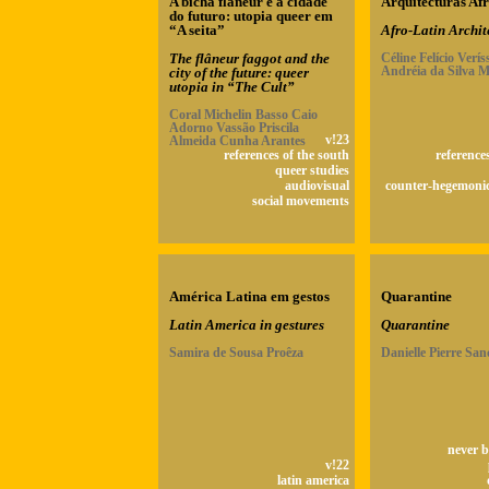
A bicha flâneur e a cidade
Arquitecturas Afr
do futuro: utopia queer em
“A seita”
Afro-Latin Archit
The flâneur faggot and the
Céline Felício Verí
Andréia da Silva 
city of the future: queer
utopia in “The Cult”
Coral Michelin Basso Caio
Adorno Vassão Priscila
Almeida Cunha Arantes
v!23
references of the south
reference
queer studies
audiovisual
counter-hegemonic
social movements
América Latina em gestos
Quarantine
Latin America in gestures
Quarantine
Samira de Sousa Proêza
Danielle Pierre San
never b
v!22
latin america