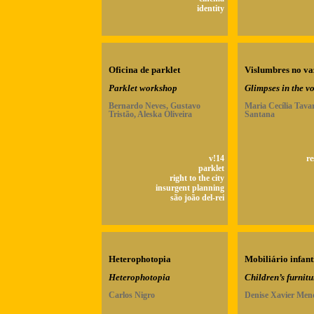
identity
Oficina de parklet
Vislumbres no va
Parklet workshop
Glimpses in the v
Bernardo Neves, Gustavo
Maria Cecília Tava
Tristão, Aleska Oliveira
Santana
v!14
re
parklet
right to the city
insurgent planning
são joão del-rei
Heterophotopia
Mobiliário infant
Heterophotopia
Children’s furnitu
Carlos Nigro
Denise Xavier Men