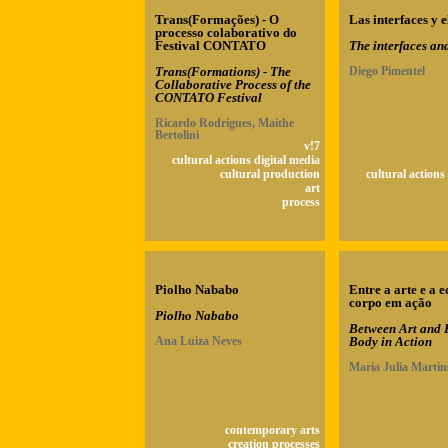
Trans(Formações) - O
Las interfaces y 
processo colaborativo do
Festival CONTATO
The interfaces an
Trans(Formations) - The
Diego Pimentel
Collaborative Process of the
CONTATO Festival
Ricardo Rodrigues, Maithe
Bertolini
v!7
cultural actions digital media
cultural production
cultural actions
art
process
Piolho Nababo
Entre a arte e a 
corpo em ação
Piolho Nababo
Between Art and 
Ana Luiza Neves
Body in Action
Maria Julia Martin
contemporary arts
creation processes