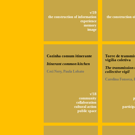
v!19
the construction of information
the construction o
experience
memory
image
Cozinha comum itinerante
Torre de transmi
vigília coletiva
Itinerant common kitchen
The transmission 
Ceci Nery, Paula Lobato
collective vigil
Carolina Fonseca, 
v!18
community
p
collaboration
cultural action
particip
public space