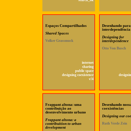
search_ok
Espaços Compartilhados
Desenhando para
interdependência
Shared Spaces
Designing for
Volker Grassmuck
interdependence
Otto Von Busch
internet
sharing
public space
designing coexistence
designin
v!4
Frappant altona: uma
Desenhando noss
contribuição ao
coexistências
desenvolvimento urbano
Designing our coe
Frappant altona: a
contribuition to urban
Ruth Verde Zein
development