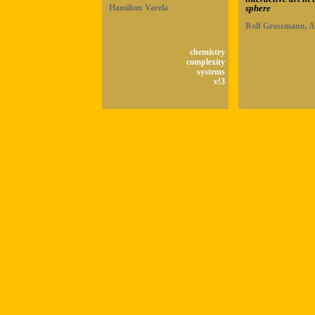
Hamilton Varela
sphere
Rolf Grossmann, A
chemistry
complexity
systems
v!3