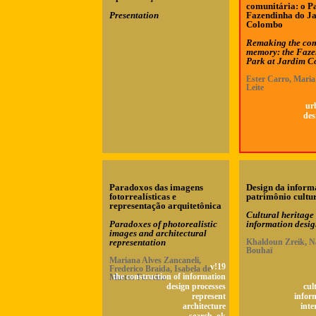
comunitária: o P
Presentation
Fazendinha do J
Colombo
Remaking the co
memory: the Faz
Park at Jardim 
Ester Carro, Maria
Leite
ur
des
Paradoxos das imagens
Design da inform
fotorrealísticas e
patrimônio cultu
representação arquitetônica
Cultural heritage
Paradoxes of photorealistic
information desi
images and architectural
representation
Khaldoun Zreik, N
Bouhaï
Mariana Alves Zancaneli,
v!19
Frederico Braida, Isabela de
Mattos Ferreira
the construction of information
design processes
cul
represent
infor
architecture
inte