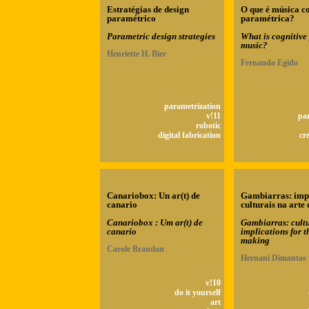
Estratégias de design
O que é música c
paramétrico
paramétrica?
Parametric design strategies
What is cognitive
music?
Henriette H. Bier
Fernando Egido
parametrization
v!11
pa
robotic
digital fabrication
cr
Canariobox: Un ar(t) de
Gambiarras: imp
canario
culturais na arte 
Canariobox : Um ar(t) de
Gambiarras: cult
canario
implications for t
making
Carole Brandon
Hernani Dimantas
v!10
do it yourself
art