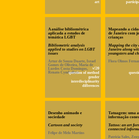
art
particip
A análise bibliométrica
Mapeando a cida
aplicada a estudos de
de Janeiro com j
temática LGBT
crianças
Bibliometric analysis
Mapping the city 
applied to studies on LGBT
Janeiro along wi
issues
youngsters and ch
Artur de Souza Duarte, Israel
Flora Olmos Ferna
Gomes de Oliveira, Maria de
Lurdes Costa Domingos,
v!20
Renato Cymbalista
question of method
questi
gender
interdisciplinarity
differences
Desenho animado e
Tatuagem: uma a
sociedade
informação cone
Cartoon and society
Tattoo: an art for
connected inform
Felipe de Melo Martins
Patrícia Sales, Zen