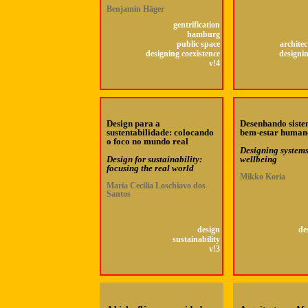
Benjamin Häger
gentrification
hamburg
public space
architec
designing coexistence
designin
v!4
Design para a
Desenhando siste
sustentabilidade: colocando
bem-estar human
o foco no mundo real
Designing system
Design for sustainability:
wellbeing
focusing the real world
Mikko Koria
Maria Cecilia Loschiavo dos
Santos
design
de
sustainability
v!3