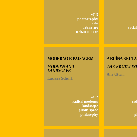
v!13
photography
city
urban art
socia
urban culture
MODERNO E PAISAGEM
A RUÍNA BRUTA
MODERN AND
THE BRUTALIST
LANDSCAPE
Ana Ottoni
Luciana Schenk
v!12
radical moderns
rad
landscape
public space
philosophy
p