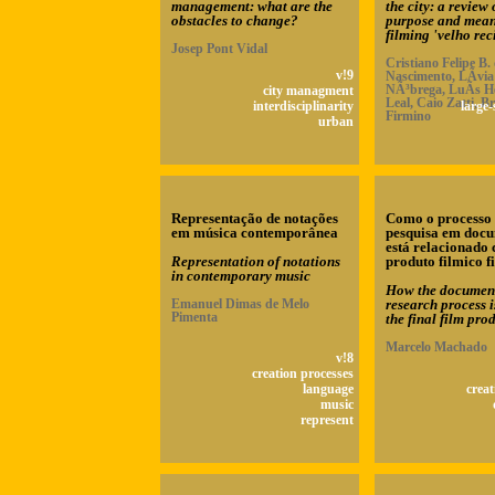
management: what are the
the city: a review 
obstacles to change?
purpose and mean
filming 'velho rec
Josep Pont Vidal
Cristiano Felipe B.
v!9
Nascimento, LÃ­via
NÃ³brega, LuÃ­s H
city managment
Leal, Caio Zatti, B
interdisciplinarity
large-
Firmino
urban
Representação de notações
Como o processo
em música contemporânea
pesquisa em doc
está relacionado
Representation of notations
produto filmico f
in contemporary music
How the documen
Emanuel Dimas de Melo
research process i
Pimenta
the final film pro
Marcelo Machado
v!8
creation processes
language
creat
music
represent