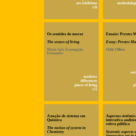
art exhibition
methodologi
v!6
Os sentidos do morar
Ensaio: Prestes 
The senses of living
Essay: Prestes M
Maria Inês Assumpção
Odile Fillion
Fernandes
soc
madness
differences
places of living
p
v!5
A noção de sistema em
Aspectos sistêmic
Química
interativa auditó
esfera pública
The notion of system in
Chemistry
Systemic aspects 
interactive art in 