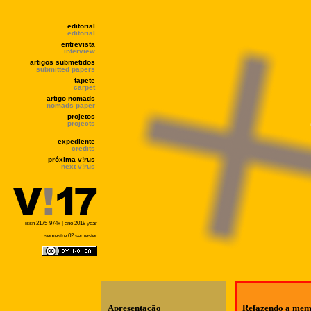
editorial
editorial
entrevista
interview
artigos submetidos
submitted papers
tapete
carpet
artigo nomads
nomads paper
projetos
projects
expediente
credits
próxima v!rus
next v!rus
issn 2175-974x | ano 2018 year
semestre 02 semester
Apresentação
Refazendo a mem