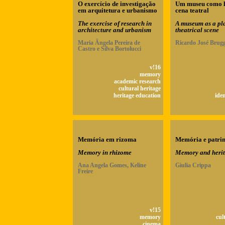
O exercício de investigação
Um museu como l
em arquitetura e urbanismo
cena teatral
The exercise of research in
A museum as a pla
architecture and urbanism
theatrical scene
Maria Ângela Pereira de
Ricardo José Brug
Castro e Silva Bortolucci
v!16
memory
academic research
cultural heritage
heritage education
ide
Memória em rizoma
Memória e patri
Memory in rhizome
Memory and heri
Ana Angela Gomes, Keline
Giulia Crippa
Freire
v!15
memory
cul
cinema