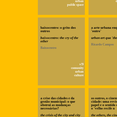
urban
d
public space
baixocentro: o grito dos
a arte urbana en
outros
'outro'
baixocentro: the cry of the
urban art qua 'the
other
Ricardo Campos
Baixocentro
v!9
comunity
urban
culture
a crise das cidades e da
os outros, o cine
gestão municipal: o que
cidade: uma revi
obstrui as mudanças
papel e o sentido 
necessárias?
o 'velho recife n
the crisis of the city and city
the others, the ci