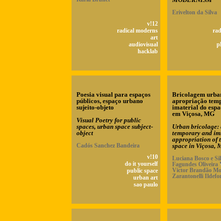
Erivelton da Silva
v!12
radical moderns
rad
art
audiovisual
p
hacklab
Poesia visual para espaços
Bricolagem urban
públicos, espaço urbano
apropriação temp
sujeito-objeto
imaterial do esp
em Viçosa, MG
Visual Poetry for public
spaces, urban space subject-
Urban bricolage: 
object
temporary and im
appropriation of 
Cadós Sanchez Bandeira
space in Viçosa,
v!10
Luciana Bosco e Sil
do it yourself
Fagundes Oliveira 
Victor Brandão Mot
public space
Zarantonelli Ildefo
urban art
sao paulo