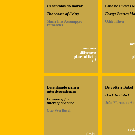
Os sentidos do morar
Ensaio: Prestes 
The senses of living
Essay: Prestes M
Maria Inês Assumpção
Odile Fillion
Fernandes
soc
madness
differences
places of living
p
v!5
Desenhando para a
De volta a Babel
interdependência
Back to Babel
Designing for
interdependence
João Marcos de Al
Otto Von Busch
soci
design