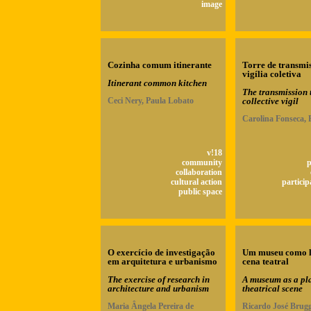
image
Cozinha comum itinerante
Torre de transmi
vigília coletiva
Itinerant common kitchen
The transmission 
Ceci Nery, Paula Lobato
collective vigil
Carolina Fonseca, 
v!18
community
p
collaboration
cultural action
particip
public space
O exercício de investigação
Um museu como l
em arquitetura e urbanismo
cena teatral
The exercise of research in
A museum as a pla
architecture and urbanism
theatrical scene
Maria Ângela Pereira de
Ricardo José Brug