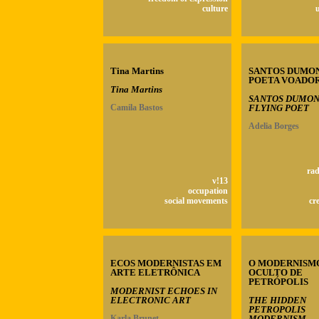
culture
Tina Martins
SANTOS DUMON
POETA VOADO
Tina Martins
SANTOS DUMON
Camila Bastos
FLYING POET
Adelia Borges
rad
v!13
occupation
social movements
cr
ECOS MODERNISTAS EM
O MODERNISM
ARTE ELETRÔNICA
OCULTO DE
PETRÓPOLIS
MODERNIST ECHOES IN
ELECTRONIC ART
THE HIDDEN
PETROPOLIS
Karla Brunet
MODERNISM