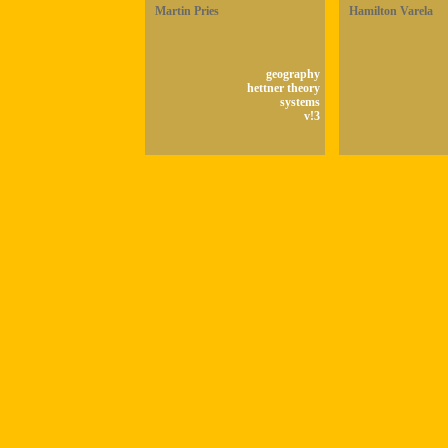
Martin Pries
Hamilton Varela
geography
hettner theory
systems
v!3