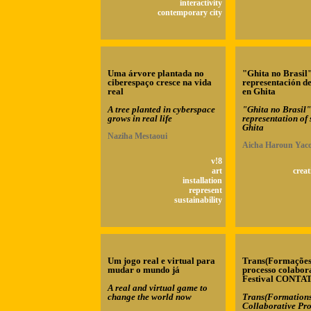
interactivity
contemporary city
Uma árvore plantada no
"Ghita no Brasil
ciberespaço cresce na vida
representación de
real
en Ghita
A tree planted in cyberspace
"Ghita no Brasil
grows in real life
representation of 
Ghita
Naziha Mestaoui
Aicha Haroun Yac
v!8
art
creat
installation
represent
sustainability
Um jogo real e virtual para
Trans(Formações
mudar o mundo já
processo colabor
Festival CONTA
A real and virtual game to
change the world now
Trans(Formations
Collaborative Pro