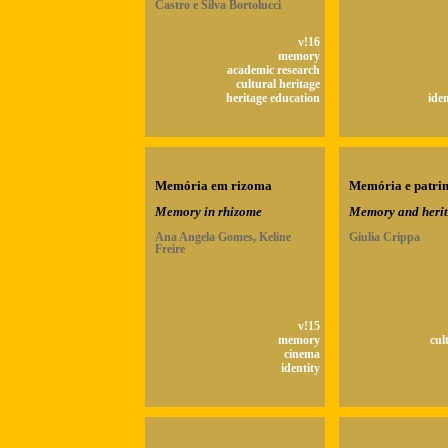
Castro e Silva Bortolucci
v!16
memory
academic research
cultural heritage
heritage education
ide
Memória em rizoma
Memória e patri
Memory in rhizome
Memory and heri
Ana Angela Gomes, Keline
Giulia Crippa
Freire
v!15
memory
cul
cinema
identity