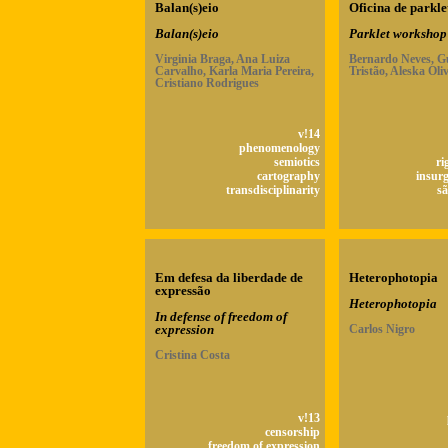
Balan(s)eio
Oficina de parkle
Balan(s)eio
Parklet workshop
Virginia Braga, Ana Luiza
Bernardo Neves, G
Carvalho, Karla Maria Pereira,
Tristão, Aleska Oli
Cristiano Rodrigues
v!14
phenomenology
semiotics
ri
cartography
insur
transdisciplinarity
sã
Em defesa da liberdade de
Heterophotopia
expressão
Heterophotopia
In defense of freedom of
expression
Carlos Nigro
Cristina Costa
v!13
censorship
freedom of expression