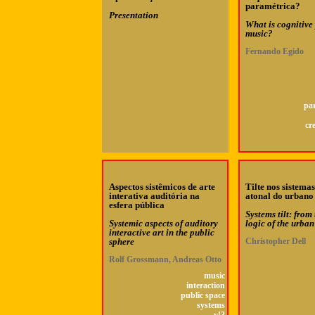
paramétrica?
Presentation
What is cognitive
music?
Fernando Egido
pa
cr
Aspectos sistêmicos de arte
Tilte nos sistemas
interativa auditória na
atonal do urbano
esfera pública
Systems tilt: from
Systemic aspects of auditory
logic of the urban
interactive art in the public
sphere
Christopher Dell
Rolf Grossmann, Andreas Otto
music
interaction
public space
systems