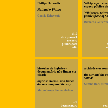
Philips Holandés
Wikipraça: reinv
espaço público d
Hollander Philips
Wikipraça: reinve
Camila Echeverría
public space of S
Bernardo Gutiérre
v!10
do it yourself
memory
public space
d
radio
c
histórias de highrise -
a cidade e os sons
documentário não-linear e a
cidade
the city and the o
sounds
highrise stories - non-linear
documentary and the city
Suzana Reck Mira
Maria-Saroja Ponnambalam
v!9
documentary
sou