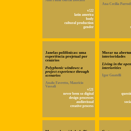
Ana Paula Garcia Boscatti
Ana Cecilia Parrod
v!22
latin america
body
cultural production
gender
Janelas polifônicas: uma
Morar na abertu
experiência projetual por
interioridades
cenários
Living in the open
Polyphonic windows: a
interiorities
project experience through
scenarios
Igor Guatelli
Analu Favretto, Maurício
Vassali
v!21
never been so digital
questi
design processes
audiovisual
soci
creative process