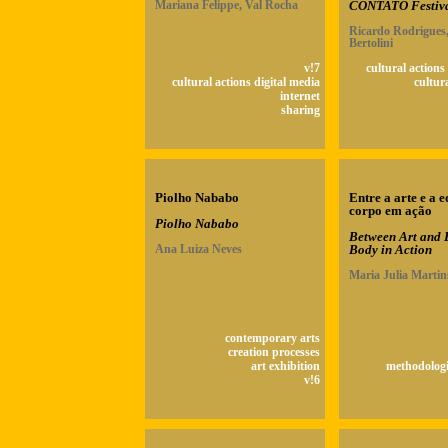
Mariana Felippe, Val Rocha
CONTATO Festiv
Ricardo Rodrigues
Bertolini
v!7
cultural actions
cultural actions digital media
cultur
internet
sharing
Piolho Nababo
Entre a arte e a 
corpo em ação
Piolho Nababo
Between Art and 
Ana Luiza Neves
Body in Action
Maria Julia Martin
contemporary arts
creation processes
art exhibition
methodologi
v!6