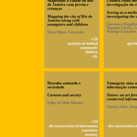
Mapeando a cidade do Rio
Costura como mé
de Janeiro com jovens e
investigação da c
crianças
Sewing as a metho
Mapping the city of Rio de
investigating the 
Janeiro along with
youngsters and children
Giovanna Magalhãe
Siqueira Chaves, S
Rodrigo Gonçalves
Flora Olmos Fernandez
v!20
question of method
questi
community
children
city
Desenho animado e
Tatuagem: uma a
sociedade
informação cone
Cartoon and society
Tattoo: an art for
connected inform
Felipe de Melo Martins
Patrícia Sales, Zen
v!19
the construction of information
the construction o
experience
memory