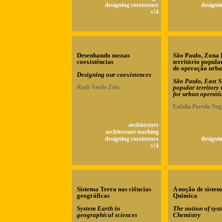
designing coexistence
designin
v!4
Desenhando nossas
São Paulo, Zona 
coexistências
território popul
de operação urb
Designing our coexistences
São Paulo, East S
Ruth Verde Zein
popular territory
for urban operati
Eulalia Portela Neg
architecture
architecture teaching
designing coexistence
designin
v!4
Sistema Terra nas ciências
A noção de siste
geográficas
Química
System Earth in
The notion of sys
geographical sciences
Chemistry