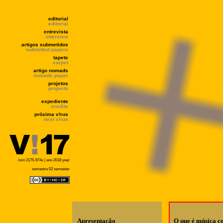
editorial
editorial
entrevista
interview
artigos submetidos
submitted papers
tapete
carpet
artigo nomads
nomads paper
projetos
projects
expediente
credits
próxima v!rus
next v!rus
issn 2175-974x | ano 2018 year
semestre 02 semester
Apresentação
O que é música c