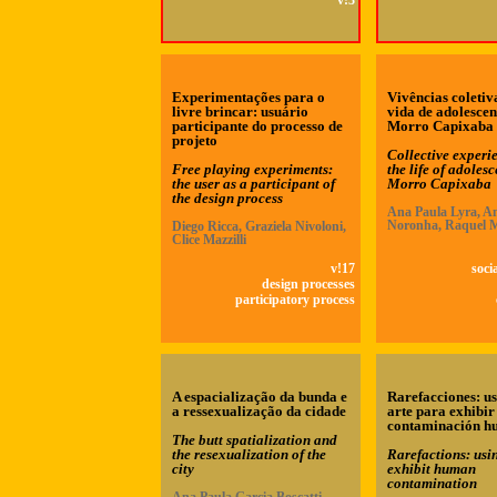
v!3
Experimentações para o
Vivências coletiv
livre brincar: usuário
vida de adolescen
participante do processo de
Morro Capixaba
projeto
Collective experi
Free playing experiments:
the life of adolesc
the user as a participant of
Morro Capixaba
the design process
Ana Paula Lyra, An
Noronha, Raquel 
Diego Ricca, Graziela Nivoloni,
Clice Mazzilli
v!17
soci
design processes
participatory process
A espacialização da bunda e
Rarefacciones: u
a ressexualização da cidade
arte para exhibir
contaminación 
The butt spatialization and
the resexualization of the
Rarefactions: usin
city
exhibit human
contamination