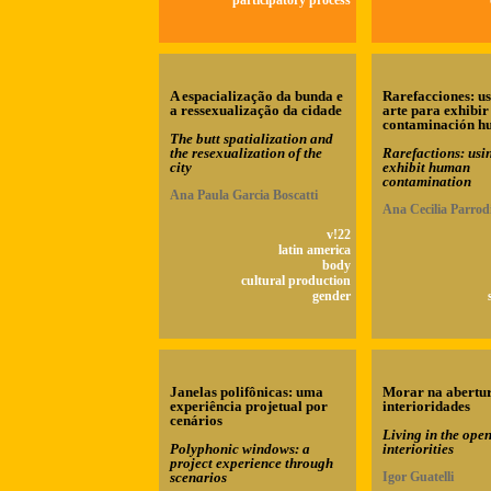
participatory process
A espacialização da bunda e
Rarefacciones: u
a ressexualização da cidade
arte para exhibir
contaminación 
The butt spatialization and
the resexualization of the
Rarefactions: usin
city
exhibit human
contamination
Ana Paula Garcia Boscatti
Ana Cecilia Parrod
v!22
latin america
body
cultural production
gender
Janelas polifônicas: uma
Morar na abertu
experiência projetual por
interioridades
cenários
Living in the open
Polyphonic windows: a
interiorities
project experience through
scenarios
Igor Guatelli