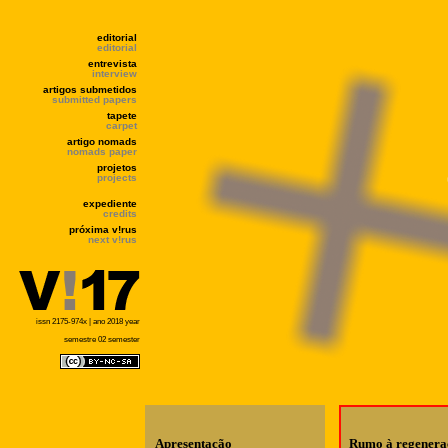
editorial
editorial
entrevista
interview
artigos submetidos
submitted papers
tapete
carpet
artigo nomads
nomads paper
projetos
projects
expediente
credits
próxima v!rus
next v!rus
issn 2175-974x | ano 2018 year
semestre 02 semester
Apresentação
Rumo à regenera