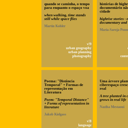
quando se caminha, o tempo
histórias de highr
para enquanto o espaço voa
documentário não
cidade
when walking, time stands
still while space flies
highrise stories -
documentary and t
Martin Kohler
Maria-Saroja Pon
v!9
urban geography
urban planning
photography
cont
Poema: "Distância
Uma árvore plan
Temporal" + Formas de
ciberespaço cresc
representação em
real
Literatura
A tree planted in
Poem: "Temporal Distance"
grows in real life
+ Forms of representation in
literature
Naziha Mestaoui
Jakob Kielgass
v!8
language