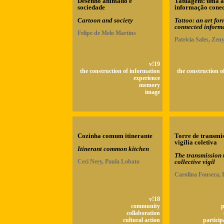
Desenho animado e
Tatuagem: uma a
sociedade
informação cone
Cartoon and society
Tattoo: an art for
connected inform
Felipe de Melo Martins
Patrícia Sales, Zen
v!19
the construction of information
the construction o
experience
memory
image
Cozinha comum itinerante
Torre de transmi
vigília coletiva
Itinerant common kitchen
The transmission 
Ceci Nery, Paula Lobato
collective vigil
Carolina Fonseca, 
v!18
community
p
collaboration
cultural action
particip