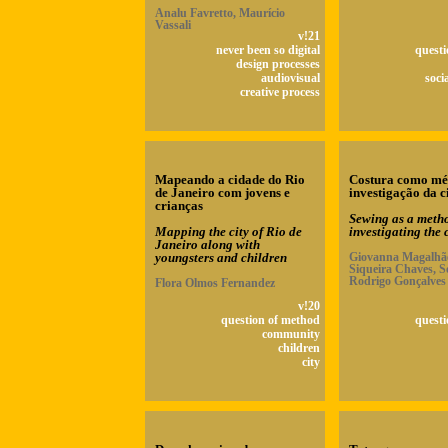
Analu Favretto, Maurício
Vassali
v!21
never been so digital
questi
design processes
audiovisual
soci
creative process
Mapeando a cidade do Rio
Costura como mé
de Janeiro com jovens e
investigação da c
crianças
Sewing as a metho
Mapping the city of Rio de
investigating the 
Janeiro along with
youngsters and children
Giovanna Magalhãe
Siqueira Chaves, S
Rodrigo Gonçalves
Flora Olmos Fernandez
v!20
question of method
questi
community
children
city