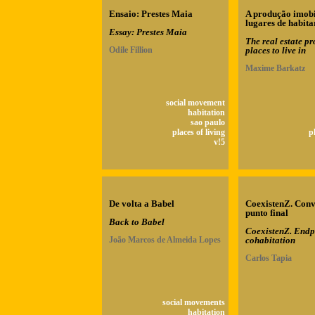
Ensaio: Prestes Maia
A produção imobi
lugares de habita
Essay: Prestes Maia
The real estate pr
Odile Fillion
places to live in
Maxime Barkatz
social movement
habitation
sao paulo
places of living
p
v!5
De volta a Babel
CoexistenZ. Conv
punto final
Back to Babel
CoexistenZ. Endp
João Marcos de Almeida Lopes
cohabitation
Carlos Tapia
social movements
habitation