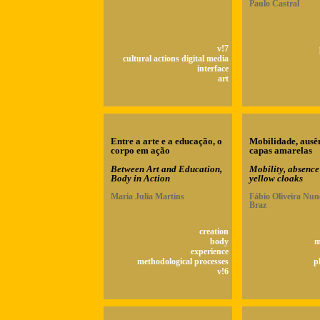
Paulo Castral
v!7
cultural actions digital media
interface
art
Entre a arte e a educação, o
Mobilidade, ausê
corpo em ação
capas amarelas
Between Art and Education,
Mobility, absence
Body in Action
yellow cloaks
Maria Julia Martins
Fábio Oliveira Nun
Braz
creation
body
m
experience
methodological processes
p
v!6