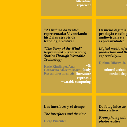
litterature
represent
"A História do vento"
Os meios digitais
representada: Vivenciando
produção e exibi
histórias através da
audiovisuais e a
tecnologia vestível
expressividade:...
"The Story of the Wind"
Digital media of 
Represented: Experiencing
production and t
Stories Through Wearable
expressivity:...
Technology
Djalma Ribeiro Jr.
v!8
Katie Kindinger, Ana
Catharina Moreira Marques,
body
cultural actions
Kostantinos Frantzis
litterature
methodologi
represent
wearable computing
Las interfaces y el tiempo
Do fotogênico ao
fotocriativo
The interfaces and the time
From photogenic 
Diego Pimentel
photocreative