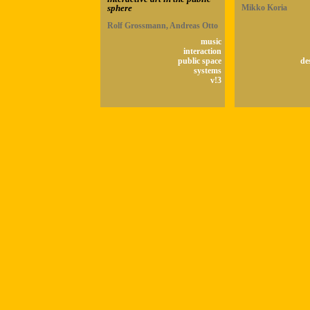
sphere
Mikko Koria
Rolf Grossmann, Andreas Otto
music
interaction
public space
de
systems
v!3