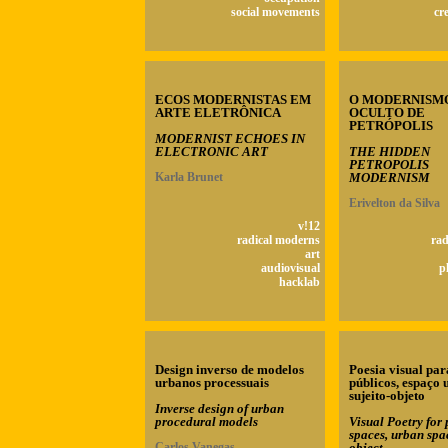
social movements
cr
ECOS MODERNISTAS EM
O MODERNISM
ARTE ELETRÔNICA
OCULTO DE
PETRÓPOLIS
MODERNIST ECHOES IN
ELECTRONIC ART
THE HIDDEN
PETROPOLIS
Karla Brunet
MODERNISM
Erivelton da Silva
v!12
radical moderns
rad
art
audiovisual
p
hacklab
Design inverso de modelos
Poesia visual par
urbanos processuais
públicos, espaço
sujeito-objeto
Inverse design of urban
procedural models
Visual Poetry for 
spaces, urban spa
Carlos Vanegas
object