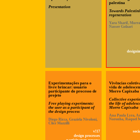
palestina
Presentation
Towards Palestin
regeneration
Yara Sharif, Murra
Nasser Golzari
designin
Experimentações para o
Vivências coletiv
livre brincar: usuário
vida de adolescen
participante do processo de
Morro Capixaba
projeto
Collective experi
Free playing experiments:
the life of adolesc
the user as a participant of
Morro Capixaba
the design process
Ana Paula Lyra, An
Noronha, Raquel 
Diego Ricca, Graziela Nivoloni,
Clice Mazzilli
v!17
soci
design processes