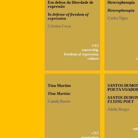
Em defesa da liberdade de
Heterophotopia
expressão
Heterophotopia
In defense of freedom of
expression
Carlos Nigro
Cristina Costa
v!13
censorship
freedom of expression
culture
Tina Martins
SANTOS DUMON
POETA VOADO
Tina Martins
SANTOS DUMON
Camila Bastos
FLYING POET
Adelia Borges
rad
v!13
occupation