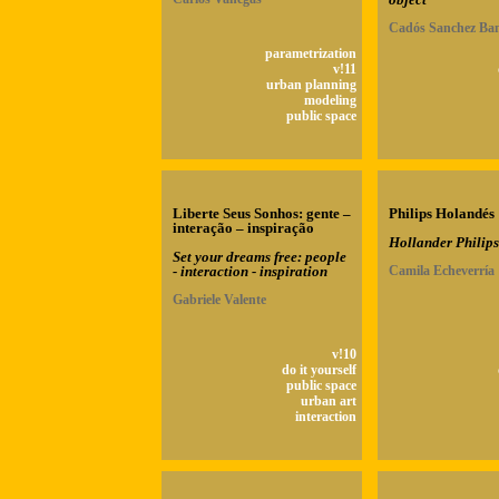
Cadós Sanchez Ban
parametrization
v!11
urban planning
modeling
public space
Liberte Seus Sonhos: gente –
Philips Holandés
interação – inspiração
Hollander Philips
Set your dreams free: people
- interaction - inspiration
Camila Echeverría
Gabriele Valente
v!10
do it yourself
public space
urban art
interaction