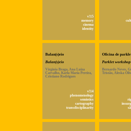
v!15
memory
cul
cinema
identity
Balan(s)eio
Oficina de parkle
Balan(s)eio
Parklet workshop
Virginia Braga, Ana Luiza
Bernardo Neves, G
Carvalho, Karla Maria Pereira,
Tristão, Aleska Oli
Cristiano Rodrigues
v!14
phenomenology
semiotics
ri
cartography
insur
transdisciplinarity
sã