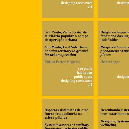
designing coexistence
designin
v!4
São Paulo, Zona Leste: de
Ringlokschuppeno
território popular a campo
fenômeno dos lug
de operação urbana
indefinidos
São Paulo, East Side: from
Ringlokschuppenos
popular territory to ground
phenomena of und
for urban operation
places
Eulalia Portela Negrelos
Heiner Lippe
sao paulo
habitation
public space
designin
designing coexistence
v!4
Aspectos sistêmicos de arte
Desenhando siste
interativa auditória na
bem-estar human
esfera pública
Designing system
Systemic aspects of auditory
wellbeing
interactive art in the public