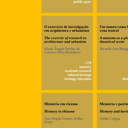
public space
O exercício de investigação
Um museu como l
em arquitetura e urbanismo
cena teatral
The exercise of research in
A museum as a pla
architecture and urbanism
theatrical scene
Maria Ângela Pereira de
Ricardo José Brug
Castro e Silva Bortolucci
v!16
memory
academic research
cultural heritage
heritage education
ide
Memória em rizoma
Memória e patri
Memory in rhizome
Memory and heri
Ana Angela Gomes, Keline
Giulia Crippa
Freire