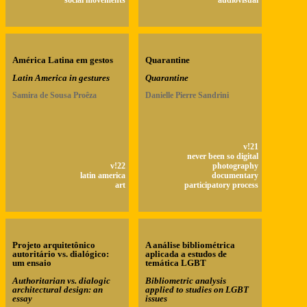
social movements
audiovisual
América Latina em gestos
Quarantine
Latin America in gestures
Quarantine
Samira de Sousa Proêza
Danielle Pierre Sandrini
v!21
never been so digital
v!22
photography
latin america
documentary
art
participatory process
Projeto arquitetônico
A análise bibliométrica
autoritário vs. dialógico:
aplicada a estudos de
um ensaio
temática LGBT
Authoritarian vs. dialogic
Bibliometric analysis
architectural design: an
applied to studies on LGBT
essay
issues