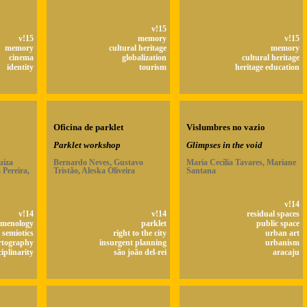
v!15
v!15
memory
v!15
memory
cultural heritage
memory
cinema
globalization
cultural heritage
identity
tourism
heritage education
Oficina de parklet
Vislumbres no vazio
Parklet workshop
Glimpses in the void
uiza
Bernardo Neves, Gustavo
Maria Cecília Tavares, Mariane
 Pereira,
Tristão, Aleska Oliveira
Santana
v!14
v!14
v!14
residual spaces
menology
parklet
public space
semiotics
right to the city
urban art
rtography
insurgent planning
urbanism
iplinarity
são joão del-rei
aracaju