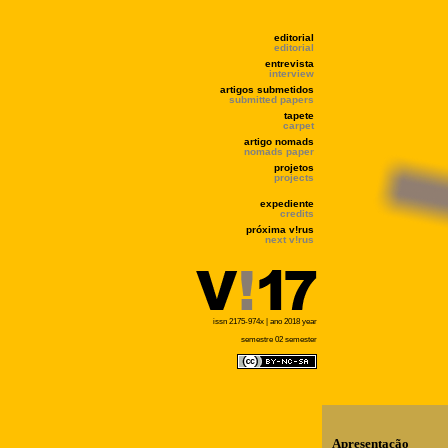
editorial
editorial
entrevista
interview
artigos submetidos
submitted papers
tapete
carpet
artigo nomads
nomads paper
projetos
projects
expediente
credits
próxima v!rus
next v!rus
issn 2175-974x | ano 2018 year
semestre 02 semester
Apresentação