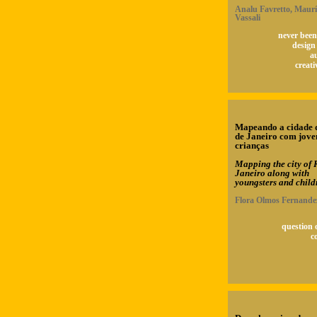
Analu Favretto, Maurí
Vassali
never been 
design
a
creati
Mapeando a cidade 
de Janeiro com jove
crianças
Mapping the city of 
Janeiro along with
youngsters and child
Flora Olmos Fernande
question 
c