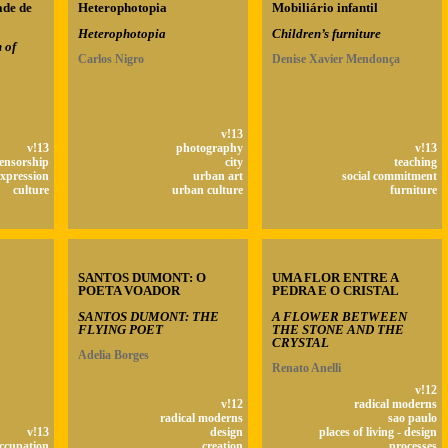
ade de
Heterophotopia
Mobiliário infantil
Heterophotopia
Children’s furniture
 of
Carlos Nigro
Denise Xavier Mendonça
v!13
v!13
photography
v!13
ensorship
city
teaching
expression
urban art
social commitment
culture
urban culture
furniture
SANTOS DUMONT: O
UMA FLOR ENTRE A
POETA VOADOR
PEDRA E O CRISTAL
SANTOS DUMONT: THE
A FLOWER BETWEEN
FLYING POET
THE STONE AND THE
CRYSTAL
Adelia Borges
Renato Anelli
v!12
v!12
radical moderns
radical moderns
sao paulo
v!13
design
places of living - design
ccupation
creation
processes