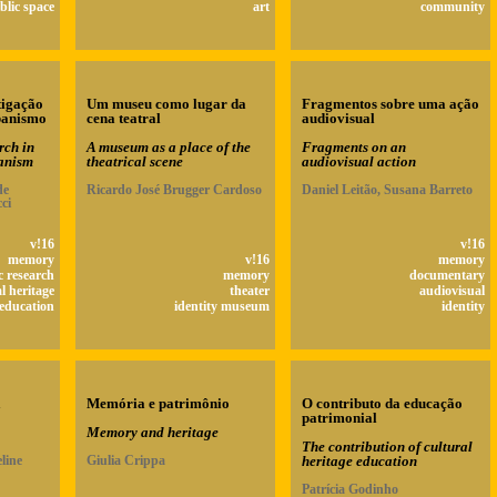
blic space
art
community
tigação
Um museu como lugar da
Fragmentos sobre uma ação
banismo
cena teatral
audiovisual
rch in
A museum as a place of the
Fragments on an
banism
theatrical scene
audiovisual action
de
Ricardo José Brugger Cardoso
Daniel Leitão, Susana Barreto
ci
v!16
v!16
memory
v!16
memory
 research
memory
documentary
l heritage
theater
audiovisual
 education
identity museum
identity
a
Memória e patrimônio
O contributo da educação
patrimonial
Memory and heritage
The contribution of cultural
line
Giulia Crippa
heritage education
Patrícia Godinho