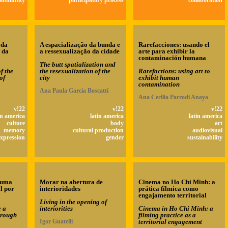
ommunity
participatory process
collaboration
 da
A espacialização da bunda e
Rarefacciones: usando el
 da
a ressexualização da cidade
arte para exhibir la
contaminación humana
The butt spatialization and
f the
the resexualization of the
Rarefactions: using art to
of
city
exhibit human
contamination
Ana Paula Garcia Boscatti
Ana Cecilia Parrodi Anaya
v!22
v!22
v!22
in america
latin america
latin america
culture
body
art
memory
cultural production
audiovisual
expression
gender
sustainability
: uma
Morar na abertura de
Cinema no Ho Chi Minh: a
l por
interioridades
prática fílmica como
engajamento territorial
Living in the opening of
 a
interiorities
Cinema in Ho Chi Minh: a
hrough
filming practice as a
Igor Guatelli
territorial engagement