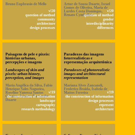
Bruno Euphrasio de Mello
Artur de Souza Duarte, Israel
Gomes de Oliveira, Maria de
v!20
Lurdes Costa Domingos,
v!20
Renato Cymbalista
question of method
question of method
community
gender
architecture
interdisciplinarity
design processes
differences
Paisagens de pele e píxeis:
Paradoxos das imagens
histórias urbanas,
fotorrealísticas e
percepções e imagens
representação arquitetônica
Landscapes of skin and
Paradoxes of photorealistic
pixels: urban history,
images and architectural
perception, and images
representation
Maria Angélica da Silva, Fabio
Mariana Alves Zancaneli,
Henrique Sales Nogueira,
Frederico Braida, Isabela de
Roseline Vanessa Santos
v!19
Mattos Ferreira
v!19
Oliveira, Jaianny Fernandes
the construction of information
the construction of information
Duarte
landscape
design processes
cartography
represent
research methodology
architecture