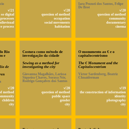
cio
Iara Pezzuti dos Santos, Felipe
De Brot
v!21
v!20
v!20
so digital
question of method
question of method
 processes
occupation
community
udiovisual
social movements
documentary
ve process
habitation
cinema
do Rio
Costura como método de
O monumento ao € e o
ns e
investigação da cidade
capitalocentrismo
Sewing as a method for
The € Monument and the
Rio de
investigating the city
Capitalocentrism
ren
Giovanna Magalhães, Larissa
Victor Sardenberg, Beatriz
Siqueira Chaves, Soraya Nór,
Chnaiderman
Rodrigo Gonçalves dos Santos
z
v!20
v!20
v!19
of method
question of method
the construction of information
ommunity
public space
identity
children
gender
photography
city
city
city