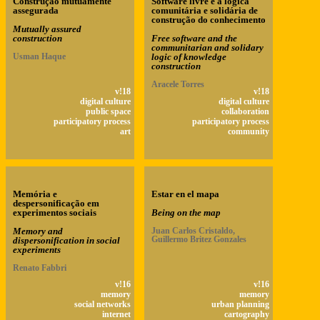
Construção mutuamente
Software livre e a lógica
assegurada
comunitária e solidária de
construção do conhecimento
Mutually assured
construction
Free software and the
communitarian and solidary
Usman Haque
logic of knowledge
construction
Aracele Torres
v!18
v!18
digital culture
digital culture
public space
collaboration
participatory process
participatory process
art
community
Memória e
Estar en el mapa
despersonificação em
experimentos sociais
Being on the map
Memory and
Juan Carlos Cristaldo,
Guillermo Britez Gonzales
dispersonification in social
experiments
Renato Fabbri
v!16
v!16
memory
memory
social networks
urban planning
internet
cartography