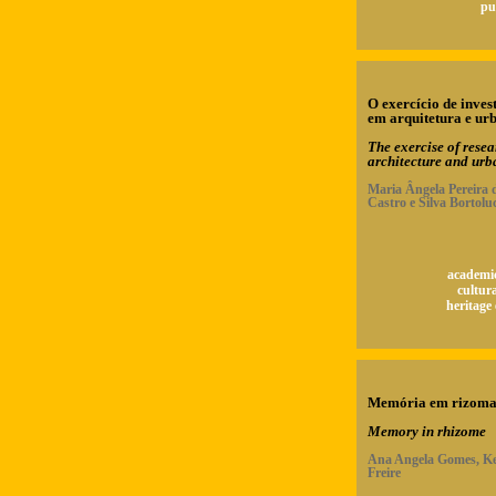
pu
O exercício de inves
em arquitetura e ur
The exercise of resea
architecture and ur
Maria Ângela Pereira 
Castro e Silva Bortoluc
academic
cultura
heritage
Memória em rizom
Memory in rhizome
Ana Angela Gomes, Ke
Freire