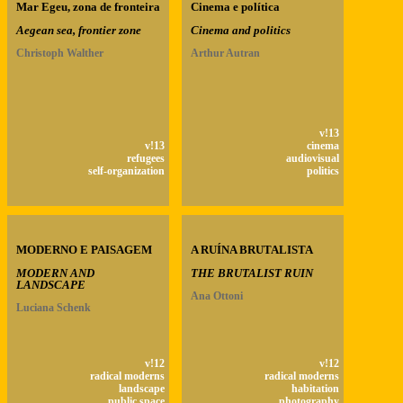
Mar Egeu, zona de fronteira
Cinema e política
Aegean sea, frontier zone
Cinema and politics
Christoph Walther
Arthur Autran
v!13
v!13
cinema
refugees
audiovisual
self-organization
politics
MODERNO E PAISAGEM
A RUÍNA BRUTALISTA
MODERN AND
THE BRUTALIST RUIN
LANDSCAPE
Ana Ottoni
Luciana Schenk
v!12
v!12
radical moderns
radical moderns
landscape
habitation
public space
photography