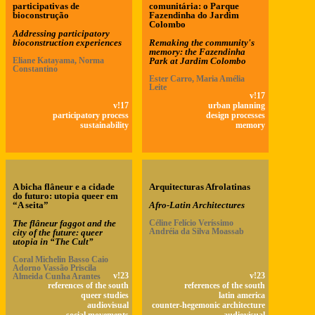
participativas de
comunitária: o Parque
bioconstrução
Fazendinha do Jardim
Colombo
Addressing participatory
bioconstruction experiences
Remaking the community's
memory: the Fazendinha
Eliane Katayama, Norma
Park at Jardim Colombo
Constantino
Ester Carro, Maria Amélia
Leite
v!17
v!17
urban planning
participatory process
design processes
sustainability
memory
A bicha flâneur e a cidade
Arquitecturas Afrolatinas
do futuro: utopia queer em
“A seita”
Afro-Latin Architectures
The flâneur faggot and the
Céline Felício Veríssimo
Andréia da Silva Moassab
city of the future: queer
utopia in “The Cult”
Coral Michelin Basso Caio
Adorno Vassão Priscila
Almeida Cunha Arantes
v!23
v!23
references of the south
references of the south
queer studies
latin america
audiovisual
counter-hegemonic architecture