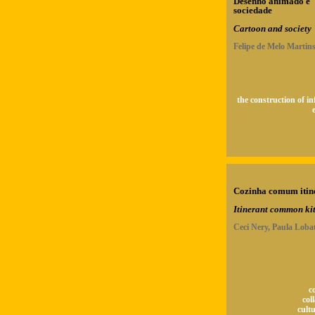
Desenho animado e
sociedade
Cartoon and society
Felipe de Melo Martin
the construction of i
Cozinha comum itin
Itinerant common ki
Ceci Nery, Paula Loba
c
col
cultu