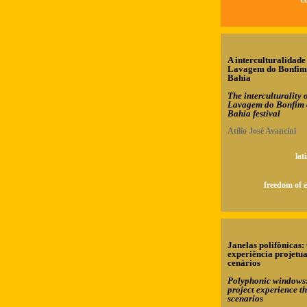
c
A interculturalidade
Lavagem do Bonfim
Bahia
The interculturality o
Lavagem do Bonfim 
Bahia festival
Atílio José Avancini
lat
freedom of 
Janelas polifônicas
experiência projetua
cenários
Polyphonic windows:
project experience t
scenarios