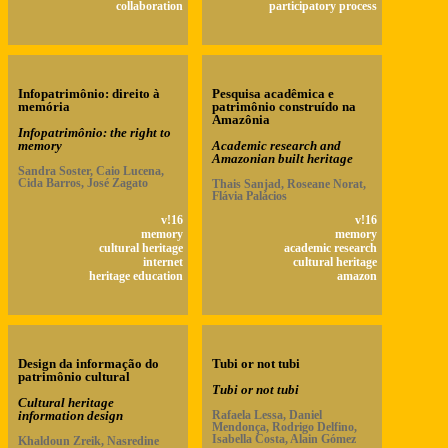
collaboration
participatory process
Infopatrimônio: direito à
Pesquisa acadêmica e
memória
patrimônio construído na
Amazônia
Infopatrimônio: the right to
memory
Academic research and
Amazonian built heritage
Sandra Soster, Caio Lucena,
Cida Barros, José Zagato
Thais Sanjad, Roseane Norat,
Flávia Palácios
v!16
v!16
memory
memory
cultural heritage
academic research
internet
cultural heritage
heritage education
amazon
Design da informação do
Tubi or not tubi
patrimônio cultural
Tubi or not tubi
Cultural heritage
information design
Rafaela Lessa, Daniel
Mendonça, Rodrigo Delfino,
Isabella Costa, Alain Gómez
Khaldoun Zreik, Nasredine