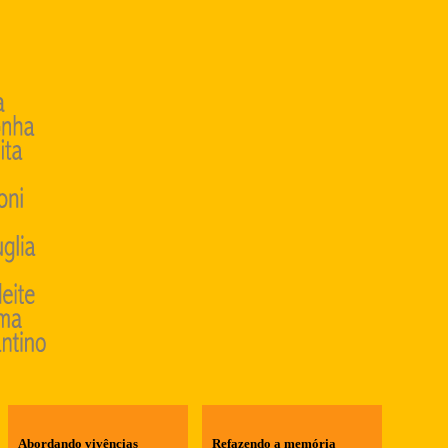
Abordando vivências
Refazendo a memória