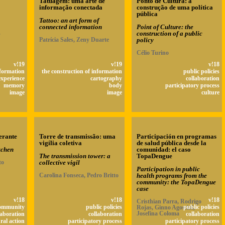
Tatuagem: uma arte de
Ponto de Cultura: a
informação conectada
construção de uma política
pública
Tattoo: an art form of
connected information
Point of Culture: the
s
construction of a public
Patrícia Sales, Zeny Duarte
policy
Célio Turino
v!19
v!19
v!18
nformation
the construction of information
public policies
experience
cartography
collaboration
memory
body
participatory process
image
image
culture
erante
Torre de transmissão: uma
Participación en programas
vigília coletiva
de salud pública desde la
tchen
comunidad: el caso
The transmission tower: a
TopaDengue
to
collective vigil
Participation in public
Carolina Fonseca, Pedro Britto
health programs from the
community: the TopaDengue
case
v!18
v!18
v!18
Cristhian Parra, Rodrigo
ommunity
public policies
Rojas, Ginno Agostini,
public policies
Josefina Coloma
laboration
collaboration
collaboration
ral action
participatory process
participatory process