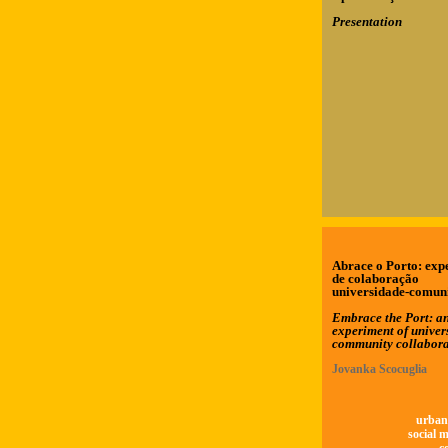
Presentation
Abrace o Porto: exp
de colaboração
universidade-comun
Embrace the Port: a
experiment of univers
community collabora
Jovanka Scocuglia
urban
social 