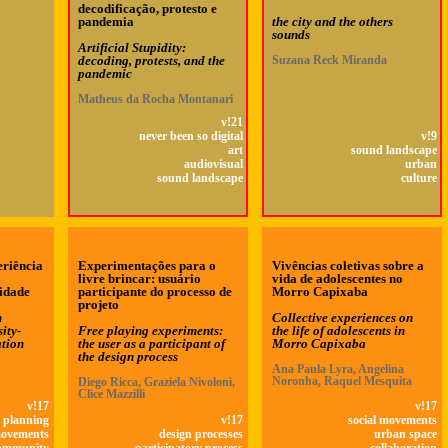
decodificação, protesto e
pandemia
the city and the others
sounds
Artificial Stupidity:
decoding, protests, and the
Suzana Reck Miranda
pandemic
Matheus da Rocha Montanari
v!21
never been so digital
v!9
art
sound landscape
audiovisual
urban
sound landscape
culture
eriência
Experimentações para o
Vivências coletivas sobre a
livre brincar: usuário
vida de adolescentes no
idade
participante do processo de
Morro Capixaba
projeto
n
Collective experiences on
ity-
Free playing experiments:
the life of adolescents in
tion
the user as a participant of
Morro Capixaba
the design process
Ana Paula Lyra, Angelina
Noronha, Raquel Mesquita
Diego Ricca, Graziela Nivoloni,
Clice Mazzilli
v!17
v!17
 planning
v!17
social movements
movements
design processes
urban space