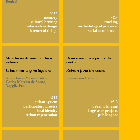
Bouhaï
v!15
memory
v!14
cultural heritage
teaching
information design
methodological processes
internet of things
social commitment
Metáforas de uma tecitura
Renascimento a partir do
urbana
centro
Urban weaving metaphors
Reborn from the center
Anna Lúcia Vieira e Silva,
Ecosistema Urbano
Carlos Moreira de Sousa,
Naggila Frota
v!14
urban system
v!13
participatory process
urban planning
local identity
large scale projects
urban regeneration
public space