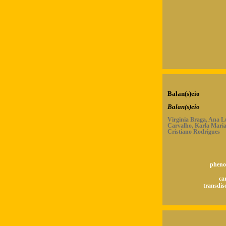
Balan(s)eio
Balan(s)eio
Virginia Braga, Ana L
Carvalho, Karla Maria
Cristiano Rodrigues
pheno
ca
transdisc