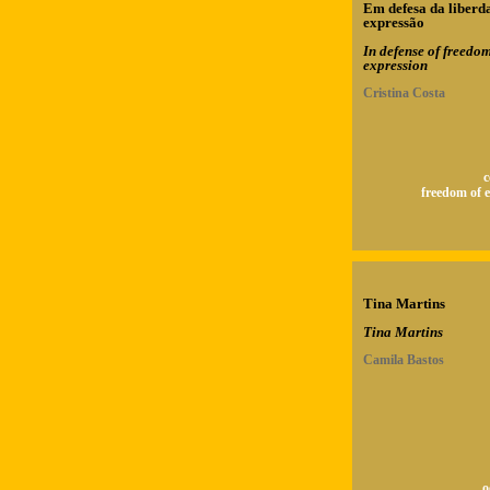
Em defesa da liberd
expressão
In defense of freedom
expression
Cristina Costa
c
freedom of 
Tina Martins
Tina Martins
Camila Bastos
o