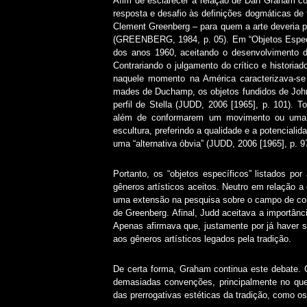
Afim de esclarecer a relação de Dan Graham co
resposta e desafio às definições dogmáticas de
Clement Greenberg – para quem a arte deveria pe
(GREENBERG, 1984, p. 05). Em “Objetos Específi
dos anos 1960, aceitando o desenvolvimento d
Contrariando o julgamento do crítico e historia
naquele momento na América caracterizava-se 
mades de Duchamp, os objetos fundidos de John
perfil de Stella (JUDD, 2006 [1965], p. 101). T
além de conformarem um movimento ou uma es
escultura, preferindo a qualidade e a potencialid
uma “alternativa óbvia” (JUDD, 2006 [1965], p. 9
Portanto, os “objetos específicos” listados 
gêneros artísticos aceitos. Neutro em relação a
uma extensão na pesquisa sobre o campo de compe
de Greenberg. Afinal, Judd aceitava a importânc
Apenas afirmava que, justamente por já haver s
aos gêneros artísticos legados pela tradição.
De certa forma, Graham continua este debate. 
demasiadas convenções, principalmente no que t
das prerrogativas estéticas da tradição, como o