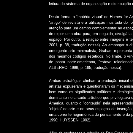
leitura do sistema de organização e distribuiçã
Desta forma, a “matéria visual” de Homes for A
“artigo” de revista e a utilização inusitada do
atenção para um campo complementar ao espaço e
de expor uma obra para, em seguida, divulgá-la e
espaço. Por outro, a relação entre imagens e te
2001, p. 38, tradução nossa). Ao empregar o di
emergente arte minimalista, Graham representa u
dos mesmos códigos estéticos. No limite, o ví
de ponta norte-americana, “estava relacion
ALBERRO, 1999, p. 185, tradução nossa).
Ambas estratégias alinham a produção inicial 
artistas expuseram e questionaram os mecanismo
bem como os significados políticos e ideológic
dominante no circuito artístico que privilegiav
America, quanto o “conteúdo” nela apresentad
“objeto” de arte e de seus espaços de inserção
uma corrente hegemônica do pensamento e da pr
1996; HUYSSEN, 1992).