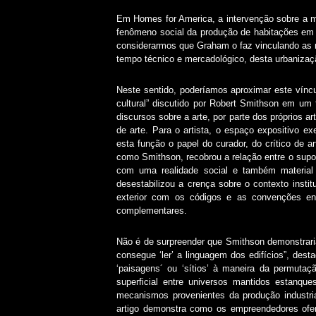
Em Homes for America, a intervenção sobre a mí
fenômeno social da produção de habitações em m
considerarmos que Graham o faz vinculando as r
tempo técnico e mercadológico, desta urbanizaç
Neste sentido, poderíamos aproximar este vínc
cultural” discutido por Robert Smithson em um
discursos sobre a arte, por parte dos próprios a
de arte. Para o artista, o espaço expositivo e
esta função o papel do curador, do crítico de ar
como Smithson, recobrou a relação entre o supos
com uma realidade social e também material 
desestabilizou a crença sobre o contexto instit
exterior com os códigos e as convenções en
complementares.
Não é de surpreender que Smithson demonstrari
consegue ‘ler’ a linguagem dos edifícios”, de
‘paisagens´ ou ‘sítios’ à maneira da permut
superficial entre universos mantidos estanqu
mecanismos provenientes da produção industria
artigo demonstra como os empreendedores ofere