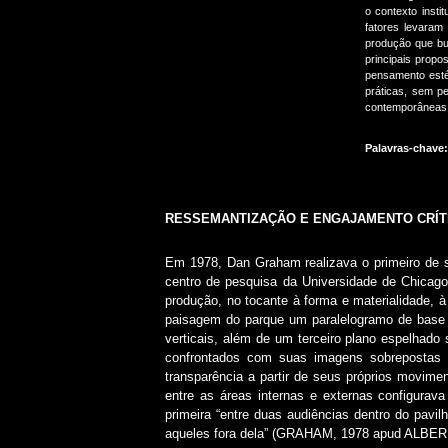
o contexto insti
fatores levaram
produção que bus
principais propo
pensamento estét
práticas, sem pe
contemporâneas a
Palavras-chave:
RESSEMANTIZAÇÃO E ENGAJAMENTO CRÍT
Em 1978, Dan Graham realizava o primeiro de s
centro de pesquisa da Universidade de Chicago, 
produção, no tocante à forma e materialidade, 
paisagem do parque um paralelogramo de base q
verticais, além de um terceiro plano espelhad
confrontados com suas imagens sobrepostas 
transparência a partir de seus próprios movim
entre as áreas internas e externas configurav
primeira “entre duas audiências dentro do pavil
aqueles fora dela” (GRAHAM, 1978 apud ALBERR