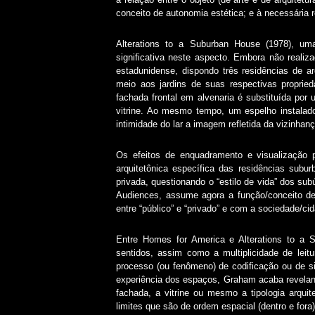
conceito de autonomia estética; e à necessária re
Alterations to a Suburban House (1978), um
significativa neste aspecto. Embora não reali
estadunidense, dispondo três residências de a
meio aos jardins de suas respectivas proprie
fachada frontal em alvenaria é substituída po
vitrine. Ao mesmo tempo, um espelho instalado
intimidade do lar a imagem refletida da vizinhanç
Os efeitos de enquadramento e visualização p
arquitetônica específica das residências subu
privada, questionando o “estilo de vida” dos su
Audiences, assume agora a função/conceito de
entre “público” e “privado” e com a sociedade/c
Entre Homes for America e Alterations to a S
sentidos, assim como a multiplicidade de lei
processo (ou fenômeno) de codificação ou de s
experiência dos espaços, Graham acaba reveland
fachada, a vitrine ou mesmo a tipologia arqui
limites que são de ordem espacial (dentro e fora)