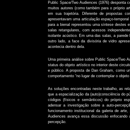
Public Space/Two Audiences (1976) desponta co
muitos autores (como também para o próprio art
em sua trajetória. Diferente de propostas 
apresentavam uma articulação espaço-temporal e
para a bienal representou uma síntese destes 
salas retangulares, com acessos independen
isolante acústico. Em uma das salas, a parede l
outro lado, a face da divisória de vidro apre
acontecia dentro dela.
Uma primeira análise sobre Public Space/Two Aud
status do objeto artístico no interior deste circ
e público. A proposta de Dan Graham, como um
comportamento “no lugar de contemplar o objet
As soluções encontradas neste trabalho, as rel
que a espacialização da (auto)consciência do p
códigos (físicos e semânticos) do próprio e
adensar a investigação sobre a auto-percep
funcionamento institucional da galeria de art
Audiences avança essa discussão enfocando a 
percepção.