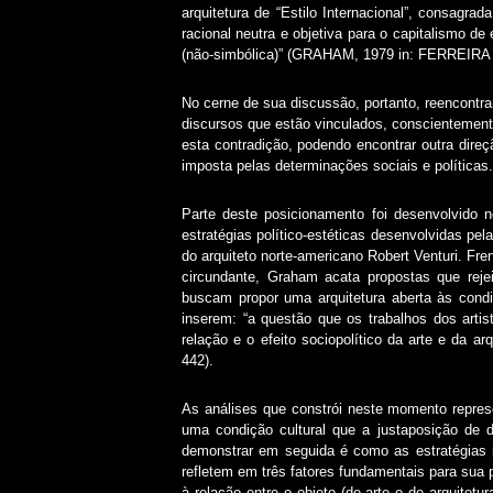
arquitetura de “Estilo Internacional”, consagra
racional neutra e objetiva para o capitalismo
(não-simbólica)” (GRAHAM, 1979 in: FERREIRA et
No cerne de sua discussão, portanto, reencontra
discursos que estão vinculados, conscientement
esta contradição, podendo encontrar outra dire
imposta pelas determinações sociais e políticas.
Parte deste posicionamento foi desenvolvido 
estratégias político-estéticas desenvolvidas pe
do arquiteto norte-americano Robert Venturi. Fre
circundante, Graham acata propostas que rejei
buscam propor uma arquitetura aberta às condi
inserem: “a questão que os trabalhos dos artis
relação e o efeito sociopolítico da arte e da 
442).
As análises que constrói neste momento repres
uma condição cultural que a justaposição de 
demonstrar em seguida é como as estratégias id
refletem em três fatores fundamentais para sua 
à relação entre o objeto (de arte e de arquitetu