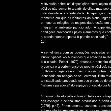
A inversão sobre as disposições entre objeto 
público não somente a partir do olhar, mas sobret
individualidade e coletividade. A repartição 
momento em que os visitantes da bienal ingress
em que as relações de reciprocidade estão em 
integram o ambiente particionado). A experiê
condições provocadas pelos elementos que confo
a parede branca [oposta à parede espelhada]” –
19).
A semelhança com as operações realizadas em s
Public Space/Two Audiences que antecipa muitos
e à cidade. Pelzer (1979) destaca o conceito d
presença e à performance do próprio público),
múltiplas imagens de si mesmo e dos outros, t
identidade em relação ao seu entrono). Esta rela
a instabilidade provocada em seu processo de su
“natureza paradoxal” do espaço concebido por G
O termo utilizado pela autora sintetiza a cont
aos espaços funcionalistas produzidos a part
[1979], p.42). Primeiramente, devemos consider
sobreposto às imagens do espaço e dos demais v