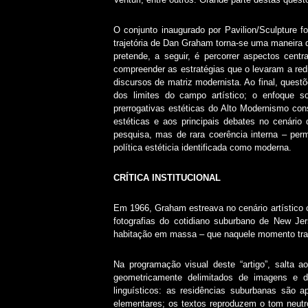
O conjunto inaugurado por Pavilion/Sculpture f
trajetória de Dan Graham torna-se uma maneira 
pretende, a seguir, é percorrer aspectos cent
compreender as estratégias que o levaram a redi
discursos de matriz modernista. Ao final, ques
dos limites do campo artístico; o enfoque s
prerrogativas estéticas do Alto Modernismo cons
estéticas e aos principais debates no cenário 
pesquisa, mas de rara coerência interna – perm
política estéticia identificada como moderna.
CRÍTICA INSTITUCIONAL
Em 1966, Graham estreava no cenário artístico 
fotografias do cotidiano suburbano de New Je
habitação em massa – que naquele momento tran
Na programação visual deste “artigo”, salta a
geometricamente delimitados de imagens e d
linguísticos: as residências suburbanas são 
elementares; os textos reproduzem o tom neutr