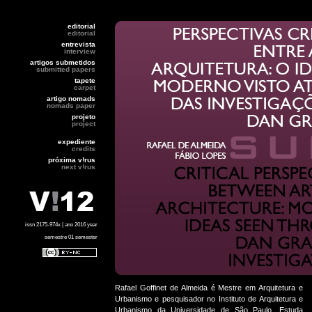
editorial
editorial
entrevista
interview
artigos submetidos
submitted papers
tapete
carpet
artigo nomads
nomads paper
projeto
project
expediente
credits
próxima v!rus
next v!rus
issn 2175-974x | ano 2016 year
semestre 01 semester
Rafael Goffinet de Almeida é Mestre em Arquitetura e
Urbanismo e pesquisador no Instituto de Arquitetura e
Urbanismo da Universidade de São Paulo. Estuda