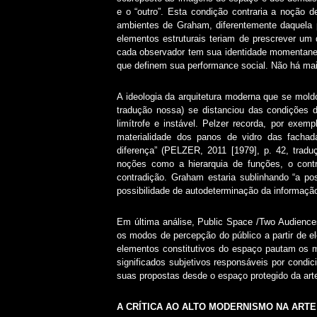
e o “outro”. Esta condição contraria a noção d
ambientes de Graham, diferentemente daquela p
elementos estruturais teriam de prescrever um
cada observador tem sua identidade momentane
que definem sua performance social. Não há mai
A ideologia da arquitetura moderna que se mold
tradução nossa) se distanciou das condições 
limítrofe e instável. Pelzer recorda, por exem
materialidade dos panos de vidro das facha
diferença” (PELZER, 2011 [1979], p. 42, tradu
noções como a hierarquia de funções, o con
contradição. Graham estaria sublinhando “a pos
possibilidade de autodeterminação da informaçã
Em última análise, Public Space /Two Audience
os modos de percepção do público a partir de e
elementos constitutivos do espaço pautam os m
significados subjetivos responsáveis por condic
suas propostas desde o espaço protegido da arte
A CRÍTICA AO ALTO MODERNISMO NA ARTE