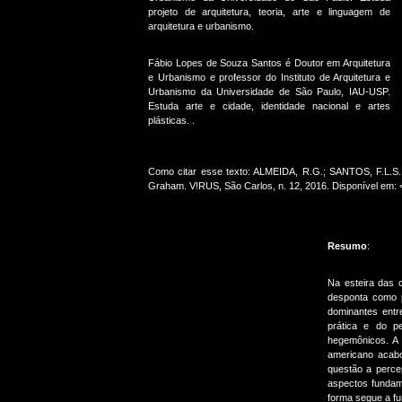
projeto de arquitetura, teoria, arte e linguagem de
arquitetura e urbanismo.
Fábio Lopes de Souza Santos é Doutor em Arquitetura
e Urbanismo e professor do Instituto de Arquitetura e
Urbanismo da Universidade de São Paulo, IAU-USP.
Estuda arte e cidade, identidade nacional e artes
plásticas. .
Como citar esse texto: ALMEIDA, R.G.; SANTOS, F.L.S. P
Graham. V!RUS, São Carlos, n. 12, 2016. Disponível em:
Resumo
:
Na esteira das 
desponta como pa
dominantes entr
prática e do pe
hegemônicos. A 
americano acabo
questão a perce
aspectos fundame
forma segue a fu