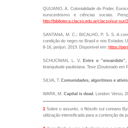
QUIJANO, A. Colonialidade do Poder, Euroc
eurocentrismo e ciências sociais. Per
http://biblioteca.clacso.edu.ar/clacso/sur-s
SANTANA, M. C.; BICALHO, P. S. S. A const
condição do negro no Brasil e nos Estados 
8-16, jan/jun. 2019. Disponível em:
https://per
SCHUCMAN, L. V.
Entre o “encardido”
branquitude paulistana. Tese (Doutorado em Ps
SILVA, T.
Comunidades, algoritmos e ativis
WARK, M.
Capital is dead
. London: Verso, 2
1
Sobre o assunto, o filósofo sul coreano Byu
utilização intensificada para a contenção da