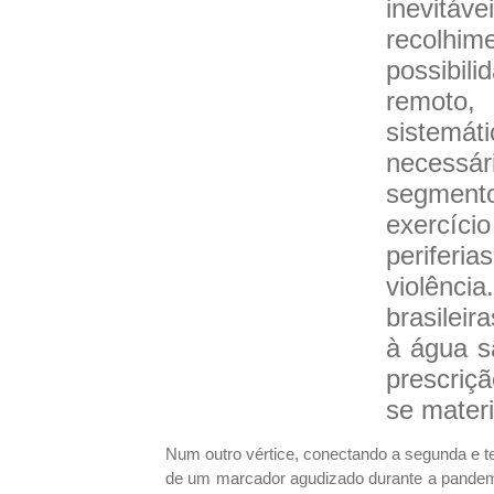
inevitá
recolhi
possibili
remoto,
sistemát
necessár
segment
exercíci
periferia
violênci
brasileir
à água s
prescriç
se mater
Num outro vértice, conectando a segunda e te
de um marcador agudizado durante a pandemia