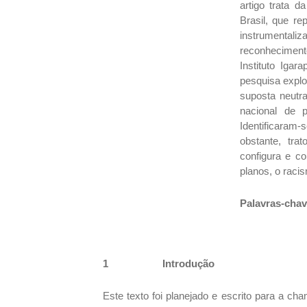
artigo trata d
Brasil, que r
instrumentali
reconheciment
Instituto Igar
pesquisa explor
suposta neutra
nacional de p
Identificaram
obstante, tra
configura e co
planos, o raci
Palavras-cha
1
Introdução
Este texto foi planejado e escrito para a c