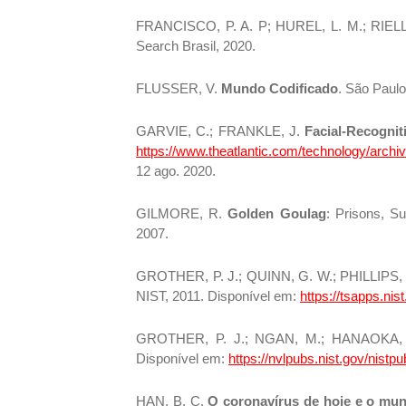
FRANCISCO, P. A. P; HUREL, L. M.; RIELL
Search Brasil, 2020.
FLUSSER, V.
Mundo Codificado
. São Paulo
GARVIE, C.; FRANKLE, J.
Facial-Recogni
https://www.theatlantic.com/technology/archiv
12 ago. 2020.
GILMORE, R.
Golden Goulag
: Prisons, Su
2007.
GROTHER, P. J.; QUINN, G. W.; PHILLIPS, 
NIST, 2011. Disponível em:
https://tsapps.ni
GROTHER, P. J.; NGAN, M.; HANAOKA,
Disponível em:
https://nvlpubs.nist.gov/nistp
HAN, B. C.
O coronavírus de hoje e o mu