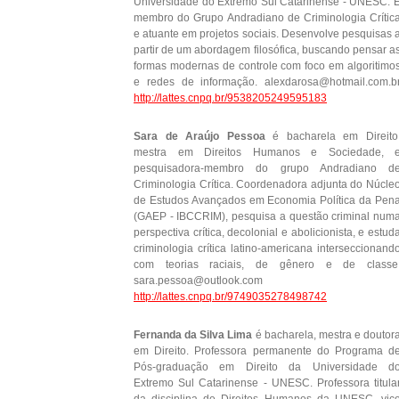
Universidade do Extremo Sul Catarinense - UNESC. 
membro do Grupo Andradiano de Criminologia Crític
e atuante em projetos sociais. Desenvolve pesquisas 
partir de um abordagem filosófica, buscando pensar a
formas modernas de controle com foco em algoritimo
e redes de informação. alexdarosa@hotmail.com.b
http://lattes.cnpq.br/9538205249595183
Sara de Araújo Pessoa
é bacharela em Direito
mestra em Direitos Humanos e Sociedade, 
pesquisadora-membro do grupo Andradiano d
Criminologia Crítica. Coordenadora adjunta do Núcle
de Estudos Avançados em Economia Política da Pen
(GAEP - IBCCRIM), pesquisa a questão criminal num
perspectiva crítica, decolonial e abolicionista, e estud
criminologia crítica latino-americana interseccionand
com teorias raciais, de gênero e de classe
sara.pessoa@outlook.com
http://lattes.cnpq.br/9749035278498742
Fernanda da Silva Lima
é bacharela, mestra e doutor
em Direito. Professora permanente do Programa d
Pós-graduação em Direito da Universidade d
Extremo Sul Catarinense - UNESC. Professora titula