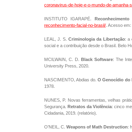
coronavirus-de-hoje-e-o-mundo-de-amanha-se
INSTITUTO IGARAPÉ.
Reconhecimento f
reconhecimento-facial-no-brasil/
. Acesso em: 
LEAL, J. S.
Criminologia da Libertação
: a
social e a contribuição desde o Brasil. Belo H
MCILWAIN, C. D.
Black Software
: The Int
University Press, 2020.
NASCIMENTO, Abdias do.
O Genocídio do 
1978.
NUNES, P. Novas ferramentas, velhas prátic
Segurança.
Retratos da Violência
: cinco m
Cidadania, 2019. (relatório).
O’NEIL, C.
Weapons of Math Destruction
: 