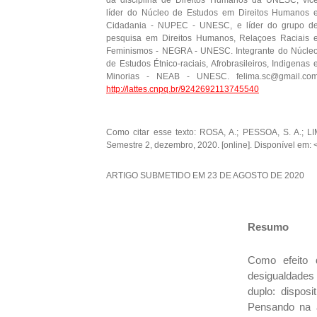
da disciplina de Direitos Humanos da UNESC, vic
líder do Núcleo de Estudos em Direitos Humanos 
Cidadania - NUPEC - UNESC, e líder do grupo d
pesquisa em Direitos Humanos, Relaçoes Raciais 
Feminismos - NEGRA - UNESC. Integrante do Núcle
de Estudos Étnico-raciais, Afrobrasileiros, Indigenas 
Minorias - NEAB - UNESC. felima.sc@gmail.co
http://lattes.cnpq.br/9242692113745540
Como citar esse texto: ROSA, A.; PESSOA, S. A.; LI
Semestre 2, dezembro, 2020. [online]. Disponível em:
ARTIGO SUBMETIDO EM 23 DE AGOSTO DE 2020
Resumo
Como efeito d
desigualdades 
duplo: disposi
Pensando na a