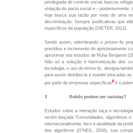
privilegiada de controle social, buscou refú
violação do pacto social e – posteriorment
hoje busca sua razão por meio de uma neut
discriminação. Sempre justificativas que e
específicos da população (DIETER, 2012).
Sendo assim, relembrando o
prision fix
prop
presídios e incremento do aprisionamento co
aproximar nos estudos de Ruha Benjamin (2
Não só a solução e harmonização dos confl
tecnologia, o uso do termo
fix
, designa també
para assim distribuí-la e manter intocadas 
8
por parte de empresas específicas
e o poten
3
Robôs podem ser racistas?
Estudos sobre a interação raça e tecnologi
recém lançada ‘Comunidades, algorítimos e ati
internacionalmente, face à atualidade da pro
dos algoritmos (O’NEIL, 2016), sua comp