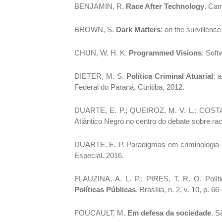
BENJAMIN, R.
Race After Technology
. Cam
BROWN, S.
Dark Matters
: on the survillen
CHUN, W. H. K.
Programmed Visions
: Sof
DIETER, M. S.
Política Criminal Atuarial
: 
Federal do Paraná, Curitiba, 2012.
DUARTE, E. P.; QUEIROZ, M. V. L.; COSTA, 
Atlântico Negro no centro do debate sobre r
DUARTE, E. P. Paradigmas em criminologia e 
Especial. 2016.
FLAUZINA, A. L. P.; PIRES, T. R. O. Polít
Políticas Públicas
. Brasília, n. 2, v. 10, p. 6
FOUCAULT, M.
Em defesa da sociedade
. S