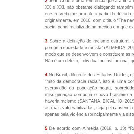
2
Jean Code é uma referência que a autora f
XX e XXI, não obstante dialogando também
cresce vertiginosamente a partir da década 
originalmente, em 2010, com o título “The new
social-penal racializado na medida em que ex
3
Sobre a definição de racismo estrutural, v
porque a sociedade é racista” (ALMEIDA, 2018
modo que se desenvolvem e constituem as rel
Não é um defeito, individual ou institucional,
4
No Brasil, diferente dos Estados Unidos, q
“mito da democracia racial”, isto é, uma c
escravidão da população negra, sobretud
miscigenação comporia o povo brasileiro a 
haveria racismo (SANTANA, BICALHO, 2019) –
as mais vulnerabilizadas, seja pela ausência 
apenas pela violência (principalmente via sis
5
De acordo com Almeida (2018, p. 19) “Raç