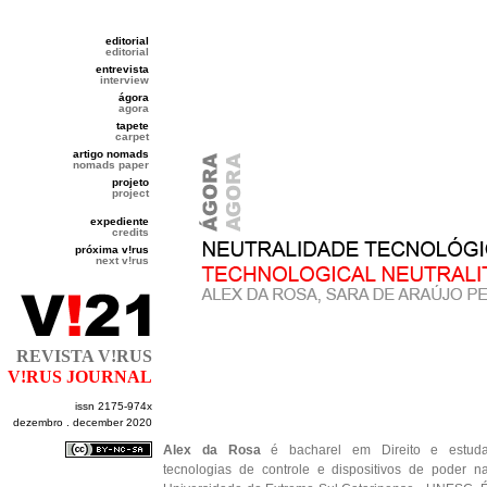
editorial
editorial
entrevista
interview
ágora
agora
tapete
carpet
artigo nomads
nomads paper
projeto
project
expediente
credits
próxima v!rus
next v!rus
REVISTA V!RUS
V!RUS JOURNAL
issn 2175-974x
dezembro . december 2020
Alex da Rosa
é bacharel em Direito e estud
tecnologias de controle e dispositivos de poder n