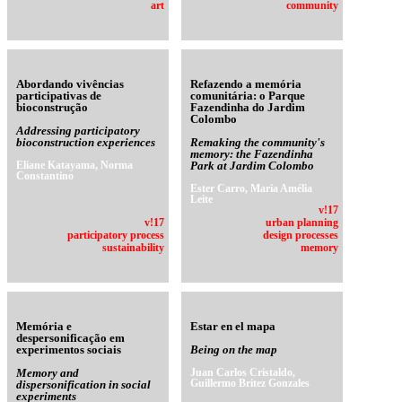
art
community
Abordando vivências
Refazendo a memória
participativas de
comunitária: o Parque
bioconstrução
Fazendinha do Jardim
Colombo
Addressing participatory
bioconstruction experiences
Remaking the community's
memory: the Fazendinha
Eliane Katayama, Norma
Park at Jardim Colombo
Constantino
Ester Carro, Maria Amélia
Leite
v!17
v!17
urban planning
participatory process
design processes
sustainability
memory
Memória e
Estar en el mapa
despersonificação em
experimentos sociais
Being on the map
Memory and
Juan Carlos Cristaldo,
Guillermo Britez Gonzales
dispersonification in social
experiments