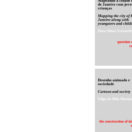
Mapeando a cidade 
de Janeiro com jove
crianças
Mapping the city of 
Janeiro along with
youngsters and child
Flora Olmos Fernande
question 
c
Desenho animado e
sociedade
Cartoon and society
Felipe de Melo Martin
the construction of i