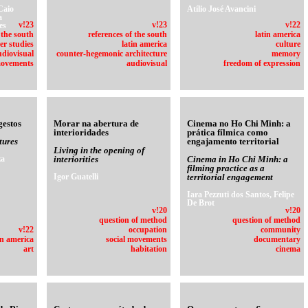
Caio
Atílio José Avancini
a
es
v!23
v!23
v!22
 the south
references of the south
latin america
er studies
latin america
culture
udiovisual
counter-hegemonic architecture
memory
movements
audiovisual
freedom of expression
gestos
Morar na abertura de
Cinema no Ho Chi Minh: a
interioridades
prática fílmica como
tures
engajamento territorial
Living in the opening of
za
interiorities
Cinema in Ho Chi Minh: a
filming practice as a
Igor Guatelli
territorial engagement
Iara Pezzuti dos Santos, Felipe
De Brot
v!20
v!20
question of method
question of method
v!22
occupation
community
in america
social movements
documentary
art
habitation
cinema