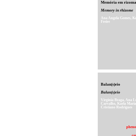
Memória em rizom
Memory in rhizome
Ana Angela Gomes, Ke
Freire
Balan(s)eio
Balan(s)eio
Virginia Braga, Ana L
Carvalho, Karla Maria
Cristiano Rodrigues
pheno
ca