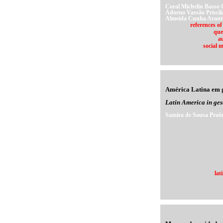
Coral Michelin Basso 
Adorno Vassão Priscil
Almeida Cunha Arant
references of
que
a
social 
América Latina em 
Latin America in ges
Samira de Sousa Proê
lat