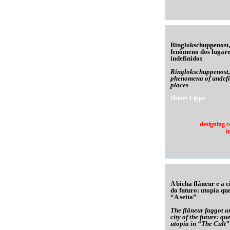
Ringlokschuppenost,
fenômeno dos lugare
indefinidos
Ringlokschuppenost,
phenomena of undef
places
Heiner Lippe
designing c
i
A bicha flâneur e a 
do futuro: utopia qu
“A seita”
The flâneur faggot a
city of the future: qu
utopia in “The Cult”