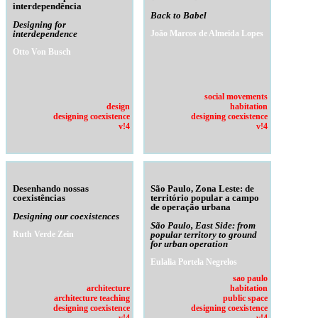
interdependência
Back to Babel
Designing for
interdependence
João Marcos de Almeida Lopes
Otto Von Busch
social movements
design
habitation
designing coexistence
designing coexistence
v!4
v!4
Desenhando nossas
São Paulo, Zona Leste: de
coexistências
território popular a campo
de operação urbana
Designing our coexistences
São Paulo, East Side: from
Ruth Verde Zein
popular territory to ground
for urban operation
Eulalia Portela Negrelos
sao paulo
architecture
habitation
architecture teaching
public space
designing coexistence
designing coexistence