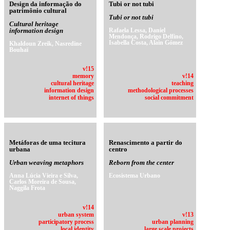
Design da informação do
Tubi or not tubi
patrimônio cultural
Tubi or not tubi
Cultural heritage
information design
Rafaela Lessa, Daniel
Mendonça, Rodrigo Delfino,
Isabella Costa, Alain Gómez
Khaldoun Zreik, Nasredine
Bouhaï
v!15
memory
v!14
cultural heritage
teaching
information design
methodological processes
internet of things
social commitment
Metáforas de uma tecitura
Renascimento a partir do
urbana
centro
Urban weaving metaphors
Reborn from the center
Anna Lúcia Vieira e Silva,
Ecosistema Urbano
Carlos Moreira de Sousa,
Naggila Frota
v!14
urban system
v!13
participatory process
urban planning
local identity
large scale projects