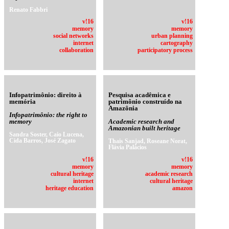
Renato Fabbri
v!16
v!16
memory
memory
social networks
urban planning
internet
cartography
collaboration
participatory process
Infopatrimônio: direito à
Pesquisa acadêmica e
memória
patrimônio construído na
Amazônia
Infopatrimônio: the right to
memory
Academic research and
Amazonian built heritage
Sandra Soster, Caio Lucena,
Cida Barros, José Zagato
Thais Sanjad, Roseane Norat,
Flávia Palácios
v!16
v!16
memory
memory
cultural heritage
academic research
internet
cultural heritage
heritage education
amazon