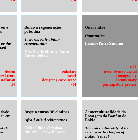
v!4
v!4
v!4
 ou o
Rumo à regeneração
Quarantine
s
palestina
Quarantine
Towards Palestinian
 or the
regeneration
Danielle Pierre Sandrini
ined
Yara Sharif, Murray Fraser,
Nasser Golzari
v!21
design
palestine
never been so digital
oexistence
israel
photography
nstallation
designing coexistence
documentary
v!4
v!4
participatory process
cidade
Arquitecturas Afrolatinas
A interculturalidade da
eer em
Lavagem do Bonfim da
Afro-Latin Architectures
Bahia
nd the
Céline Felício Veríssimo
The interculturality of the
Andréia da Silva Moassab
eer
Lavagem do Bonfim of
Bahia festival