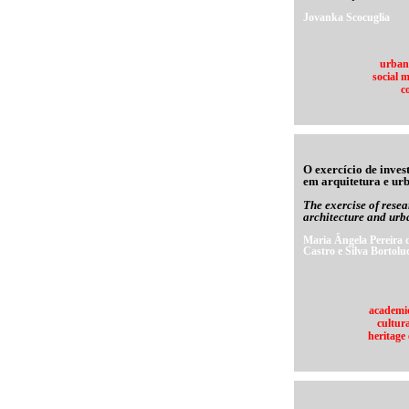
Jovanka Scocuglia
urban
social 
c
O exercício de inves
em arquitetura e ur
The exercise of resea
architecture and ur
Maria Ângela Pereira 
Castro e Silva Bortoluc
academic
cultura
heritage