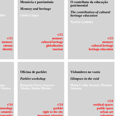
a
Memória e patrimônio
O contributo da educação
patrimonial
Memory and heritage
The contribution of cultural
line
Giulia Crippa
heritage education
Patrícia Godinho
v!15
v!15
memory
v!15
memory
cultural heritage
memory
cinema
globalization
cultural heritage
identity
tourism
heritage education
Oficina de parklet
Vislumbres no vazio
Parklet workshop
Glimpses in the void
uiza
Bernardo Neves, Gustavo
Maria Cecília Tavares, Mariane
 Pereira,
Tristão, Aleska Oliveira
Santana
v!14
v!14
v!14
residual spaces
menology
parklet
public space
semiotics
right to the city
urban art
rtography
insurgent planning
urbanism