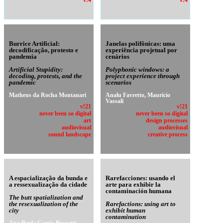
v!4
v!4
Burrice Artificial:
Janelas polifônicas: uma
decodificação, protesto e
experiência projetual por
pandemia
cenários
Artificial Stupidity:
Polyphonic windows: a
decoding, protests, and the
project experience through
pandemic
scenarios
Matheus da Rocha Montanari
Analu Favretto, Maurício
Vassali
v!21
v!21
never been so digital
never been so digital
art
design processes
audiovisual
audiovisual
sound landscape
creative process
A espacialização da bunda e
Rarefacciones: usando el
a ressexualização da cidade
arte para exhibir la
contaminación humana
The butt spatialization and
the resexualization of the
Rarefactions: using art to
city
exhibit human
contamination