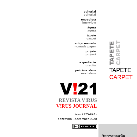
editorial
editorial
entrevista
interview
ágora
agora
tapete
carpet
artigo nomads
nomads paper
projeto
project
expediente
credits
próxima v!rus
next v!rus
REVISTA V!RUS
V!RUS JOURNAL
issn 2175-974x
dezembro . december 2020
Apresentação