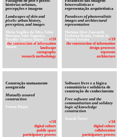
Paisagens de pele e píxeis:
Paradoxos das imagens
histórias urbanas,
fotorrealísticas e
percepções e imagens
representação arquitetônica
Landscapes of skin and
Paradoxes of photorealistic
pixels: urban history,
images and architectural
perception, and images
representation
Maria Angélica da Silva, Fabio
Mariana Alves Zancaneli,
Henrique Sales Nogueira,
Frederico Braida, Isabela de
Roseline Vanessa Santos
v!19
Mattos Ferreira
v!19
Oliveira, Jaianny Fernandes
the construction of information
the construction of information
Duarte
landscape
design processes
cartography
represent
research methodology
architecture
Construção mutuamente
Software livre e a lógica
assegurada
comunitária e solidária de
construção do conhecimento
Mutually assured
construction
Free software and the
communitarian and solidary
Usman Haque
logic of knowledge
construction
Aracele Torres
v!18
v!18
digital culture
digital culture
public space
collaboration
participatory process
participatory process