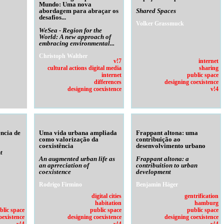
Mundo: Uma nova
abordagem para abraçar os
Shared Spaces
desafios...
Volker Grassmuck
WeSea - Region for the
World: A new approach of
embracing environmental...
Christoph Walther
v!7
internet
cultural actions digital media
sharing
internet
public space
differences
designing coexistence
designing coexistence
v!4
ncia de
Uma vida urbana ampliada
Frappant altona: uma
como valorização da
contribuição ao
coexistência
desenvolvimento urbano
t
An augmented urban life as
Frappant altona: a
an aprreciation of
contribuition to urban
coexistence
development
Rodrigo Firmino
Benjamin Häger
digital cities
gentrification
habitation
hamburg
blic space
public space
public space
oexistence
designing coexistence
designing coexistence