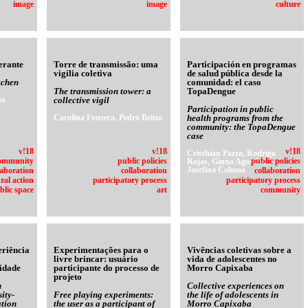
image
image
culture
erante
Torre de transmissão: uma
Participación en programas
vigília coletiva
de salud pública desde la
tchen
comunidad: el caso
The transmission tower: a
TopaDengue
to
collective vigil
Participation in public
Carolina Fonseca, Pedro Britto
health programs from the
community: the TopaDengue
case
v!18
v!18
v!18
Cristhian Parra, Rodrigo
ommunity
public policies
Rojas, Ginno Agostini,
public policies
Josefina Coloma
laboration
collaboration
collaboration
ral action
participatory process
participatory process
blic space
art
community
eriência
Experimentações para o
Vivências coletivas sobre a
livre brincar: usuário
vida de adolescentes no
idade
participante do processo de
Morro Capixaba
projeto
n
Collective experiences on
ity-
Free playing experiments:
the life of adolescents in
tion
the user as a participant of
Morro Capixaba