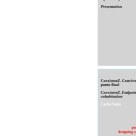
Presentation
CoexistenZ. Convive
punto final
CoexistenZ. Endpoin
cohabitation
Carlos Tapia
pu
designing c