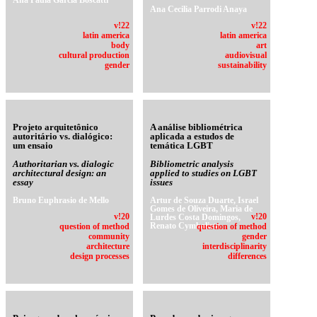
Ana Paula Garcia Boscatti
Ana Cecilia Parrodi Anaya
v!22
v!22
latin america
latin america
body
art
cultural production
audiovisual
gender
sustainability
Projeto arquitetônico
A análise bibliométrica
autoritário vs. dialógico:
aplicada a estudos de
um ensaio
temática LGBT
Authoritarian vs. dialogic
Bibliometric analysis
architectural design: an
applied to studies on LGBT
essay
issues
Bruno Euphrasio de Mello
Artur de Souza Duarte, Israel
Gomes de Oliveira, Maria de
v!20
Lurdes Costa Domingos,
v!20
Renato Cymbalista
question of method
question of method
community
gender
architecture
interdisciplinarity
design processes
differences