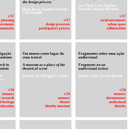
the design process
Ana Paula Lyra, Angelina
Noronha, Raquel Mesquita
Diego Ricca, Graziela Nivoloni,
Clice Mazzilli
v!17
v!17
 planning
v!17
social movements
movements
design processes
urban space
ommunity
participatory process
collaboration
tigação
Um museu como lugar da
Fragmentos sobre uma ação
banismo
cena teatral
audiovisual
rch in
A museum as a place of the
Fragments on an
banism
theatrical scene
audiovisual action
de
Ricardo José Brugger Cardoso
Daniel Leitão, Susana Barreto
ci
v!16
v!16
memory
v!16
memory
 research
memory
documentary
l heritage
theater
audiovisual
 education
identity museum
identity