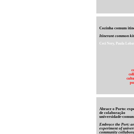
Cozinha comum itin
Itinerant common ki
Ceci Nery, Paula Loba
c
col
cultu
pu
Abrace o Porto: exp
de colaboração
universidade-comun
Embrace the Port: a
experiment of univers
community collabora