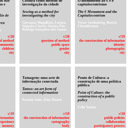
do Rio
Costura como método de
O monumento ao € e o
ns e
investigação da cidade
capitalocentrismo
Sewing as a method for
The € Monument and the
Rio de
investigating the city
Capitalocentrism
ren
Giovanna Magalhães, Larissa
Victor Sardenberg, Beatriz
Siqueira Chaves, Soraya Nór,
Chnaiderman
Rodrigo Gonçalves dos Santos
z
v!20
v!20
v!19
of method
question of method
the construction of information
ommunity
public space
identity
children
gender
photography
city
city
city
Tatuagem: uma arte de
Ponto de Cultura: a
informação conectada
construção de uma política
pública
Tattoo: an art form of
connected information
Point of Culture: the
s
construction of a public
Patrícia Sales, Zeny Duarte
policy
Célio Turino
v!19
v!19
v!18
nformation
the construction of information
public policies
experience
cartography
collaboration
memory
body
participatory process