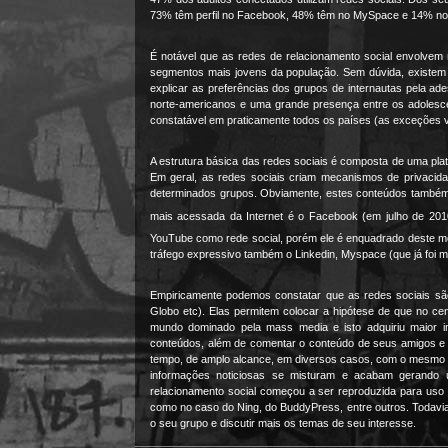
73% têm perfil no Facebook, 48% têm no MySpace e 14% no 
É notável que as redes de relacionamento social envolvem
segmentos mais jovens da população. Sem dúvida, existem di
explicar as preferências dos grupos de internautas pela ad
norte-americanos e uma grande presença entre os adolescen
constatável em praticamente todos os países (as exceções 
A estrutura básica das redes sociais é composta de uma plat
Em geral, as redes sociais criam mecanismos de privacid
determinados grupos. Obviamente, estes conteúdos também p
mais acessada da Internet é o Facebook (em julho de 2010
YouTube como rede social, porém ele é enquadrado deste mod
tráfego expressivo também o Linkedin, Myspace (que já foi mu
Empiricamente podemos constatar que as redes sociais são
Globo etc). Elas permitem colocar a hipótese de que no c
mundo dominado pela mass media e isto adquiriu maior i
conteúdos, além de comentar o conteúdo de seus amigos e 
tempo, de amplo alcance, em diversos casos, com o mesmo i
informações noticiosas se misturam e acabam gerando um
relacionamento social começou a ser reproduzida para uso d
como no caso do Ning, do BuddyPress, entre outros. Todavia
o seu grupo e discutir mais os temas de seu interesse.