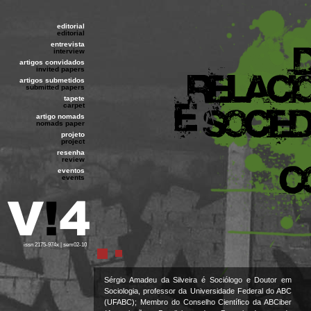
editorial
editorial
entrevista
interview
artigos convidados
invited papers
artigos submetidos
submitted papers
tapete
carpet
artigo nomads
nomads paper
projeto
project
resenha
review
eventos
events
issn 2175-974x | sem02-10
Sérgio Amadeu da Silveira é Sociólogo e Doutor em
Sociologia, professor da Universidade Federal do ABC
(UFABC); Membro do Conselho Científico da ABCiber