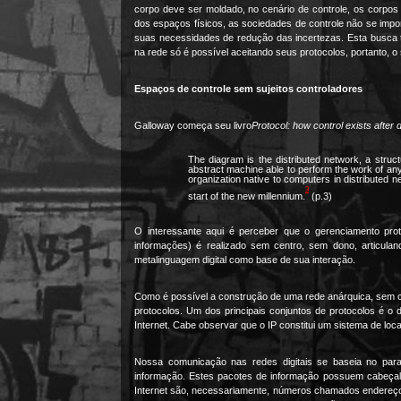
corpo deve ser moldado, no cenário de controle, os corpos 
dos espaços físicos, as sociedades de controle não se imp
suas necessidades de redução das incertezas. Esta busca ti
na rede só é possível aceitando seus protocolos, portanto, o 
Espaços de controle sem sujeitos controladores
Galloway começa seu livro
Protocol: how control exists after 
The diagram is the distributed network, a struc
abstract machine able to perform the work of any 
organization native to computers in distributed 
3
start of the new millennium.
(p.3)
O interessante aqui é perceber que o gerenciamento pro
informações) é realizado sem centro, sem dono, articula
metalinguagem digital como base de sua interação.
Como é possível a construção de uma rede anárquica, sem ce
protocolos. Um dos principais conjuntos de protocolos é o 
Internet. Cabe observar que o IP constitui um sistema de lo
Nossa comunicação nas redes digitais se baseia no para
informação. Estes pacotes de informação possuem cabeçal
Internet são, necessariamente, números chamados endereços