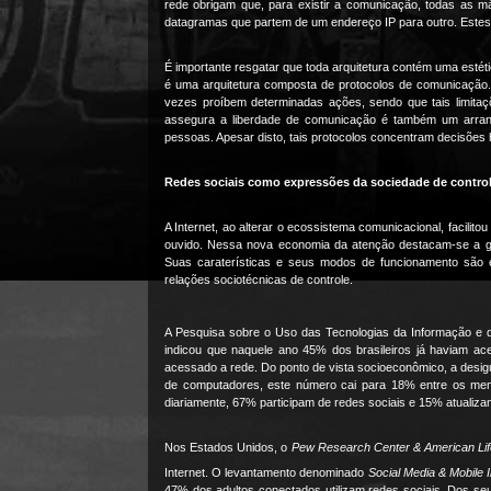
rede obrigam que, para existir a comunicação, todas as m
datagramas que partem de um endereço IP para outro. Estes 
É importante resgatar que toda arquitetura contém uma estétic
é uma arquitetura composta de protocolos de comunicação. 
vezes proíbem determinadas ações, sendo que tais limitaçõ
assegura a liberdade de comunicação é também um arranjo
pessoas. Apesar disto, tais protocolos concentram decisões
Redes sociais como expressões da sociedade de contro
A Internet, ao alterar o ecossistema comunicacional, facilito
ouvido. Nessa nova economia da atenção destacam-se a gr
Suas caraterísticas e seus modos de funcionamento são 
relações sociotécnicas de controle.
A Pesquisa sobre o Uso das Tecnologias da Informação e 
indicou que naquele ano 45% dos brasileiros já haviam ace
acessado a rede. Do ponto de vista socioeconômico, a desig
de computadores, este número cai para 18% entre os me
diariamente, 67% participam de redes sociais e 15% atualizam
Nos Estados Unidos, o
Pew Research Center & American Lif
Internet. O levantamento denominado
Social Media & Mobile
47% dos adultos conectados utilizam redes sociais. Dos se