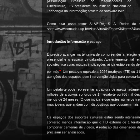
(Associação Brasileira de Pesquisadores de
Cibercultura); Ex-presidente do Instituto Nacional de
Tecnologia da Informação; ativista do software livre.
Como citar esse texto: SILVEIRA, S. A. Redes de r
<http://www.nomads.usp.br/virus/virus04/?sec=3&item=2&lan
Introdução: informação e espaço
É preciso avançar na tentativa de compreender a relação e
presencial e o espaço virtualizado. Aparentemente, tal 
sociotécnica cujas mútuas implicações ainda estão sendo de
1
por mês
. Um petabyte equivale a 1024 terabytes (TB) ou 1 0
atenções dos espaços sem intervenção digital para colocá-la
Um petabyte pode representar a captura de aproximadament
milhões de arquivos sonoros de 1 megabyte ou 766 milhões d
menos de 24 meses. O que intriga é que estes números tr
mais jovens que andam com dispositivos que possuem mais de
Os espaços dos suportes culturais estão sendo intensament
conterão menos informação que o HD externo de 1 terab
comportar centenas de vídeos. A redução das dimensões da
precisam ser analisados.