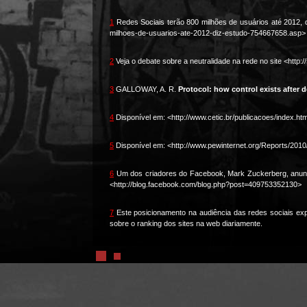
1
Redes Sociais terão 800 milhões de usuários até 2012, di
milhoes-de-usuarios-ate-2012-diz-estudo-754667658.asp>
2
Veja o debate sobre a neutralidade na rede no site <http:
3
GALLOWAY, A. R.
Protocol: how control exists after d
4
Disponível em: <http://www.cetic.br/publicacoes/index.h
5
Disponível em: <http://www.pewinternet.org/Reports/201
6
Um dos criadores do Facebook, Mark Zuckerberg, anunci
<http://blog.facebook.com/blog.php?post=409753352130>
7
Este posicionamento na audiência das redes sociais expr
sobre o ranking dos sites na web diariamente.