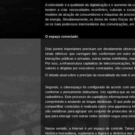
A velocidade e a qualidade da digitalização e o aumento da 
tendem a criar necessidades econômico, culturais e soc
modelos de atração de consumidores e máquinas de proces
de energia. Simultaneamente, os donos de redes físicas de
se os mais poderosos intermediários das comunicações, em
O espaço conectado
Dois pontos importantes precisam ser devidamente observad
sinais elétricos que carregam bits conformam um outro e
interações públicas e privadas, outras tantas indefinidas, 
Por isso, a infraestrutura capitalista de telecomunicações,
valores e dirigidas por executivos contratados, não convive
O debate atual sobre o princípio da neutralidade da rede é 
Segundo, o ciberespaço foi configurado de acordo com um
conforme o pensamento deleuziano. Isto significa que as re
radioelétrico. Este processo do capitalismo informacional r
comprimindo e anulando as longas distâncias. O que pode pa
compartilhar conteúdos é realizada sobre uma gigantesca i
são metáforas para agrupar um conjunto de protocolos d
que para interagir com outras redes também segue uma série
Nesse sentido, a Internet é um espaço de controle. Talve
histórica foucaultiana, suplantaria a lógica e a dinâmica das