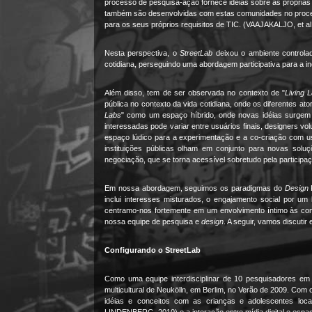
processo de pesquisa-ação fornece idéias sobre as próprias 
também são desenvolvidas com estas comunidades no pro
para os seus próprios requisitos de TIC. (VAAJAKALJO, et al
Nesta perspectiva, o
StreetLab
deixou o ambiente controla
cotidiana, perseguindo uma abordagem participativa para a i
Além disso, tem de ser observada no contexto de "
Living 
pública no contexto da vida cotidiana, onde os diferentes a
Labs
" como um espaço híbrido, onde novas idéias surgem a
interessadas pode variar entre usuários finais, designers vol
espaço lúdico para a experimentação e a co-criação com u
instituições públicas olham em conjunto para novas sol
negociação, que se torna acessível sobretudo pela particip
Em nossa abordagem, seguimos os paradigmas do
Design
P
inclui interesses misturados, o engajamento social por um 
centramo-nos fortemente em um envolvimento íntimo às comu
nossa equipe de pesquisa e
design
. A seguir, vamos discuti
Configurando o
StreetLab
Como uma equipe interdisciplinar de 10 pesquisadores em d
multicultural de Neukölln, em Berlim, no Verão de 2009. Com
idéias e conceitos com as crianças e adolescentes loc