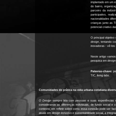
implantado em um es
do bairro, organiz
parceiro da indús
participativo, rea
nacionalidades dife
crianças junto as T
potencial criativo 
O principal objetiv
design
, tentando c
inovadoras - vê-los
Neste artigo vamos 
pesquisa em
design
Palavras-chave:
pe
TIC,
l
iving labs.
Comunidades de prática na vida urbana cotidiana divers
O Design
sempre lida com pessoas e suas experiências no
considerando as diferenças individuais, de fundo social e 
contexto, em refletir sobre como essa conexão pode ser fa
atuais em
design
inclusivo e sustentabilidade social, a inte