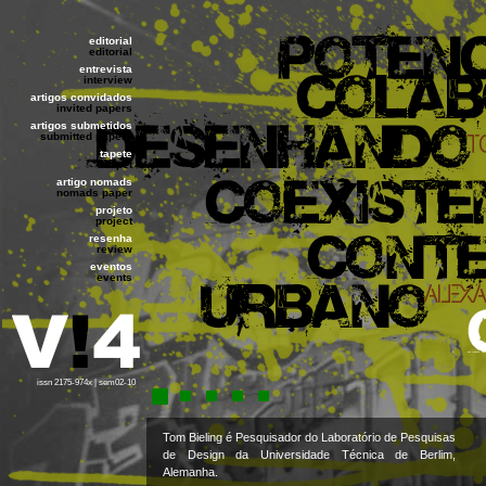
editorial
editorial
entrevista
interview
artigos convidados
invited papers
artigos submetidos
submitted papers
tapete
carpet
artigo nomads
nomads paper
projeto
project
resenha
review
eventos
events
issn 2175-974x | sem02-10
Tom Bieling é Pesquisador do Laboratório de Pesquisas
de Design da Universidade Técnica de Berlim,
Alemanha.