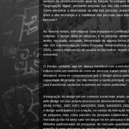
também no desenvolvimento atual de futuras Tecnologias
"segregação digital", excluindo pessoas que não são conte
Como encontrar a diversidade da vida das pessoas, espec
entre a alta tecnologia e a habilidade das pessoas para i
pessoas?
Ao mesmo tempo, enfrentamos uma inseparável combinaçã
culturais: o
design
afeta as pessoas, e as pessoas afeta
aceito, recusado, usurpado, interpretado de alguma forma 
não. Em sua investigação sobre
Everyday Metamorphosis o
2005), como a intervenção do usuário no [ou melhor: depois
existentes.
O Design
, portanto, age em aliança inevitável com a estrut
cultura como um sintoma de como as pessoas tratam umas às
desejável, torna-se compreensível que o
design
possa poten
capacidade de projetar [se não mesmo a tarefa principal], 
visa transformar situações existentes em outras preferida
s".
A integração do
design
em um contexto social mais amplo, por
pelo
design
em seu próprio processo de desenvolvimento - u
(EHN; KYNG, 1987; IVEY; SANDERS, 2006; SANDERS, 2002). 
o
design
participativo e co-criação, no campo da interação 
de pesquisa, mas como parceiro na pesquisa colaborativa 
mercado já não há tanto valor em lançar-se em pesquisa e 
Métodos padronizados de pesquisas de mercado quantitativa
questão é como encontrar as necessidades latentes e os p