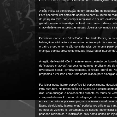
LINDENBERG, 2010) e a interação entre mídia digital e esp
A idéia inicial da configuração de um laboratório de pesquis
Para encontrar um ambiente adequado para o
StreetLab
real
de pesquisa teve que cumprir requisitos e ser um caldeirão 
global, quisemos investigar a fundo um bairro urbano he
criatividade entre as pessoas nestes diversos contextos e
Decidimos construir o
StreetLab
em Neukölln-Berlim, na área
habitação e atividades cobre um espectro amplo de caracterí
o bairro e seu entorno são considerados como uma parte 
crianças comparativamente elevada [www.reuter-quartier.de].
A região de Neukölln-Berlim esteve em um estado de fluxo du
de "classes criativas", ou seja, estudantes, profissionais d
diversidade social. Simultaneamente, o retrato cliché de 
propomos a ver isso como uma oportunidade para sinergias cr
Participar neste bairro específico foi especialmente desaf
infra-estrutura. Na preparação do
StreetLab
a equipe contacto
dias, com crianças e adolescentes durante as férias de ve
coração do bairro. O critério de integração de nosso laborat
em vez de colocar por exemplo, um
container
móvel no espaç
[água, eletricidade,
internet
e etc] poderíamos utilizar as van
os nossos vizinhos e, certamente, os nossos [potenciais] par
pessoas residentes e instituições, tais como donos de loja