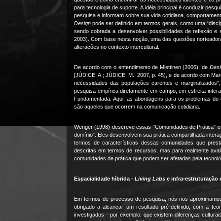
para tecnologia de suporte. A idéia principal é conduzir pesq
pesquisa e informam sobre sua vida cotidiana, comportame
Design
pode ser definido em termos gerais, como uma “disci
sendo cobrada a desenvolver possibilidades de reflexão e 
2003). Com base nesta noção, uma das questões norteadora
alterações no contexto intercultural.
De acordo com o entendimento de Miettinen (2006), de
Desi
[JÚDICE, A.; JÚDICE, M., 2007, p. 45), e de acordo com Margo
necessidades das populações carentes e marginalizados",
pesquisa empírica diretamente em campo, em estreita inte
Fundamentada. Aqui, as abordagens para os problemas do
são aqueles que ocorrem na comunicação cotidiana.
Wenger (1998) descreve essas "Comunidades de Prática" c
domínio". Eles desenvolvem sua prática compartilhada intera
termos de características dessas comunidades que prest
descritas em termos de recursos, mas para realmente aval
comunidades de prática que podem ser afetadas pela tecno
Espacialidade híbrida -
Living Labs
e infra-estruturaçã
Em termos de processo de pesquisa, nós nos aproximamos 
obrigado a alcançar um resultado pré-definido, com a te
investigados - por exemplo, que existem diferenças culturai