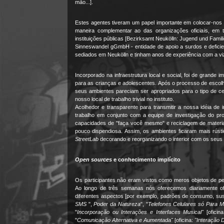
mão...].
Estes agentes tiveram um papel importante em colocar-nos 
maneira complementar ao das organizações oficiais, em t
instituições públicas [Bezirksamt Neukölln: Jugend und Fami
Sinneswandel gGmbH - entidade de apoio a surdos e deficient
sediados em Neukölln e tinham anos de experiência com a vi
Incorporado na infraestrutura local e social, foi de grande
para as crianças e adolescentes. Após o processo de esco
seus ambientes pareciam ser apropriados para o tipo de c
nosso local de trabalho trivial no instituto.
Acolhedor e transparente para transmitir a nossa idéia de
trabalho em conjunto com a equipe de investigação do proj
capacidades de "faça você mesmo" e reciclagem de materiai
pouco dispendiosa. Assim, os ambientes ficaram mais rústi
StreetLab
decorando e reorganizando o interior com os seus 
Open sources
e conhecimento implícito
Os participantes não eram vistos como meros objetos de 
Ao longo de três semanas nós oferecemos diariamente of
diferentes aspectos [por exemplo, padrões de consumo, suste
SMS
",
Poder da Natureza
", "
Telefones Celulares só Para 
"
Incorporação ou Interações e Interfaces Musical"
[oficin
"
Comunicação Alternativa e Aumentada"
[oficina:
"Interação D