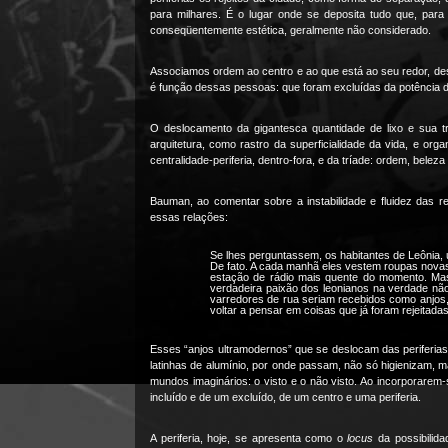
para milhares. É o lugar onde se deposita tudo que, para 
conseqüentemente estética, geralmente não considerado.
Associamos ordem ao centro e ao que está ao seu redor, des
é função dessas pessoas: que foram excluídas da potência d
O deslocamento da gigantesca quantidade de lixo e sua tr
arquitetura, como rastro da superficialidade da vida, e or
centralidade-periferia, dentro-fora, e da tríade: ordem, beleza
Bauman, ao comentar sobre a instabilidade e fluidez das
essas relações:
Se lhes perguntassem, os habitantes de Leônia, u
De fato. A cada manhã eles vestem roupas novas
estação de rádio mais quente do momento. Ma
verdadeira paixão dos leonianos na verdade não 
varredores de rua seriam recebidos como anjos
voltar a pensar em coisas que já foram rejeitad
Esses “anjos ultramodernos” que se deslocam das periferias
latinhas de alumínio, por onde passam, não só higienizam, 
mundos imaginários: o visto e o não visto. Ao incorporarem
incluído e de um excluído, de um centro e uma periferia.
A periferia, hoje, se apresenta como o
locus
da possibilid