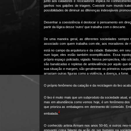
junto aos catadores e recicladores implica no conheciment
ganhos nos galpões de triagem. Coexistir num mundo kalei
possibilidades de diminuir as diferenças indesejáveis promov
Desenhar a coexistência é deslocar o pensamento em direç
partir da lógica desse ‘outro’ que trabalha com o descarte.
De uma maneira geral, as diferentes sociedades sempre 
associado com quem trabalha com ele, aos moradores de r
está no campo da arquitetura e da cidade. Balandier, em seu 
num lugar, eles estão também exemplificados. Essa topolo
próprio espaço policiado, vigiado. Nessa perspectiva, não
são banalizadas e repletas de ambivalência por aquilo que 
sua situação e margem, são geralmente os primeiros suspeit
arrastam outras figuras como a violência, a doença, a fome.
O próprio fenômeno da catação e da reciclagem do lixo aca
O lixo é muito mais que um subproduto da sociedade atual, ele
mas em abundância como vemos hoje, é um fenômeno dos últi
que prioriza as embalagens em detrimento do conteúdo. Emb
3
embalada.
O conhecido artista Armam nos anos 50-60, e outros neo-rea
enquanto coisa falante da ação do ser humano na sociedad