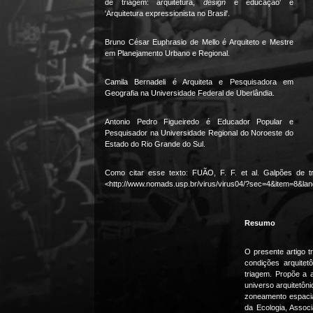
de triagem: arquitetura,
design
e educação' e
'Arquitetura expressionista no Brasil'.
Bruno César Euphrasio de Mello é Arquiteto e Mestre
em Planejamento Urbano e Regional.
Camila Bernadeli é Arquiteta e Pesquisadora em
Geografia na Universidade Federal de Uberlândia.
Antonio Pedro Figueiredo é Educador Popular e
Pesquisador na Universidade Regional do Noroeste do
Estado do Rio Grande do Sul.
Como citar esse texto: FUÃO, F. F. et al. Galpões de t
<http://www.nomads.usp.br/virus/virus04/?sec=4&item=8&lan
Resumo
O presente artigo t
condições arquitet
triagem. Propõe a a
universo arquitetôn
zoneamento espacial
da Ecologia, Assoc