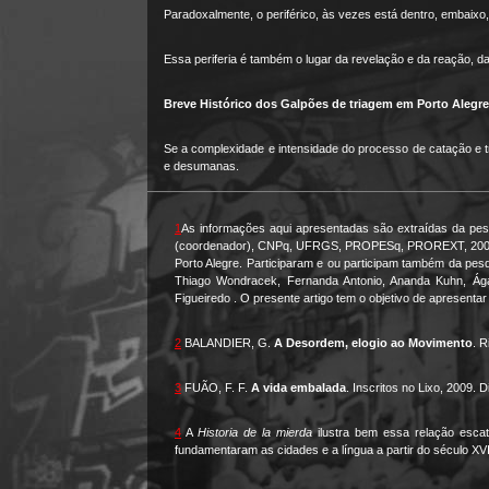
Paradoxalmente, o periférico, às vezes está dentro, embaixo
Essa periferia é também o lugar da revelação e da reação, d
Breve Histórico dos Galpões de triagem em Porto Alegre
Se a complexidade e intensidade do processo de catação e tr
e desumanas.
1
As informações aqui apresentadas são extraídas da pe
(coordenador), CNPq, UFRGS, PROPESq, PROREXT, 2003-201
Porto Alegre. Participaram e ou participam também da pes
Thiago Wondracek, Fernanda Antonio, Ananda Kuhn, Ága
Figueiredo . O presente artigo tem o objetivo de apresentar
2
BALANDIER, G.
A Desordem, elogio ao Movimento
. R
3
FUÃO, F. F.
A vida embalada
. Inscritos no Lixo, 2009. 
4
A
Historia de la mierda
ilustra bem essa relação escat
fundamentaram as cidades e a língua a partir do século X