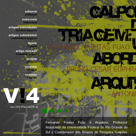
editorial
editorial
entrevista
interview
artigos convidados
invited papers
artigos submetidos
submitted papers
tapete
carpet
artigo nomads
nomads paper
projeto
project
resenha
review
eventos
events
issn 2175-974x | sem02-10
Fernando Freitas Fuão é Arquiteto, Professor
Associado da Universidade Federal do Rio Grande do
Sul e Coordenador dos Grupos de Pesquisa 'Galpões