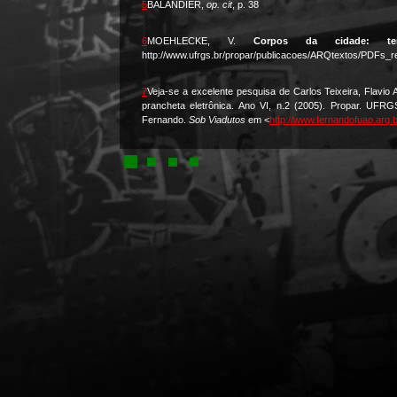
5
BALANDIER,
op. cit
, p. 38
6
MOEHLECKE, V.
Corpos da cidade: terr
http://www.ufrgs.br/propar/publicacoes/ARQtextos/PDFs_r
7
Veja-se a excelente pesquisa de Carlos Teixeira, Flavio 
prancheta eletrônica. Ano VI, n.2 (2005). Propar. UFR
Fernando.
Sob Viadutos
em <
http://www.fernandofuao.arq.