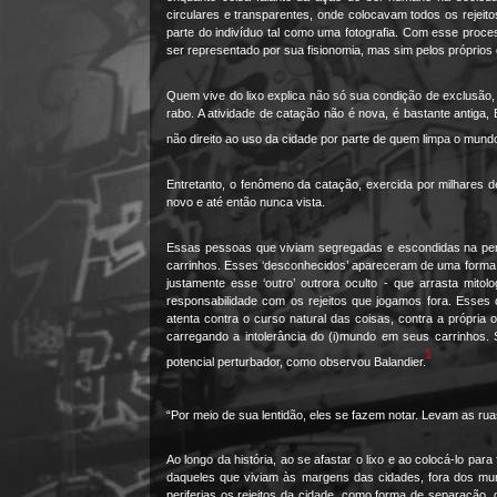
circulares e transparentes, onde colocavam todos os rejeitos
parte do indivíduo tal como uma fotografia. Com esse proc
ser representado por sua fisionomia, mas sim pelos próprios
Quem vive do lixo explica não só sua condição de exclusão,
rabo. A atividade de catação não é nova, é bastante antiga, 
não direito ao uso da cidade por parte de quem limpa o mundo
Entretanto, o fenômeno da catação
,
exercida por milhares d
novo e até então nunca vista.
Essas pessoas que viviam segregadas e escondidas na perife
carrinhos. Esses ‘desconhecidos’ apareceram de uma forma 
justamente esse ‘outro’ outrora oculto - que arrasta mito
responsabilidade com os rejeitos que jogamos fora. Esses 
atenta contra o curso natural das coisas, contra a própri
carregando a intolerância do (i)mundo em seus carrinhos
5
potencial perturbador, como observou Balandier.
“Por meio de sua lentidão, eles se fazem notar. Levam as ruas
Ao longo da história, ao se afastar o lixo e ao colocá-lo p
daqueles que viviam às margens das cidades, fora dos muros
periferias os rejeitos da cidade, como forma de separação, 