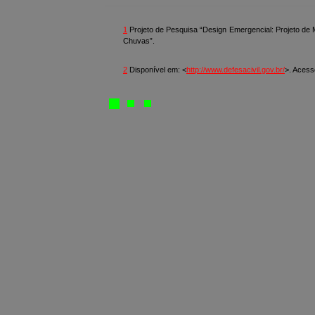
1
Projeto de Pesquisa “Design Emergencial: Projeto de
Chuvas”.
2
Disponível em: <
http://www.defesacivil.gov.br/
>. Acess