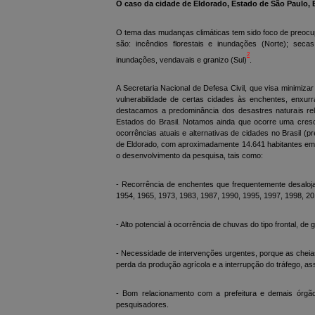
O caso da cidade de Eldorado, Estado de São Paulo, B
O tema das mudanças climáticas tem sido foco de preocup
são: incêndios florestais e inundações (Norte); secas
2
inundações, vendavais e granizo (Sul)
.
A Secretaria Nacional de Defesa Civil, que visa minimi
vulnerabilidade de certas cidades às enchentes, enxu
destacamos a predominância dos desastres naturais re
Estados do Brasil. Notamos ainda que ocorre uma cresc
ocorrências atuais e alternativas de cidades no Brasil (
de Eldorado, com aproximadamente 14.641 habitantes em 2
o desenvolvimento da pesquisa, tais como:
- Recorrência de enchentes que frequentemente desaloj
1954, 1965, 1973, 1983, 1987, 1990, 1995, 1997, 1998, 20
- Alto potencial à ocorrência de chuvas do tipo frontal, 
- Necessidade de intervenções urgentes, porque as cheia
perda da produção agrícola e a interrupção do tráfego,
- Bom relacionamento com a prefeitura e demais órgão
pesquisadores.