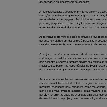
desabrigados em decorrência de enchente.
A metodologia para o desenvolvimento do projeto é basea
inovação, o método sugere estratégias para a cria
necessidades e percepções. Subdividido em quatro ca
procurar, perguntar e testar. Objetivando um
design
c
correspondam às verdadeiras aspirações que o homem pr
As técnicas deste método serão adaptadas à investigaçã
pessoas envolvidas em desastres é parte das preocupa
servirão de referência para o desenvolvimento da present
O projeto contará com a colaboração dos pesquisadores
implantações e instalações de abrigos temporários e outr
pelo desastre e poderão também auxiliar nas etapas de
Registro, São Paulo, nas dependências do DAEE (Departam
da cidade escolhida para o estudo de campo da pesquisa.
Para a experimentação das alternativas construtivas
infraestrutura laboratorial do LAME - Seção Técnica 
máquinas adequadas para atividades como marcenaria, ser
manejo dos mais diversos materiais, como madeira, gesso,
possível recorrer ao apoio de eventuais empresas que s
desenvolvimento do projeto, como por exemplo, fabricant