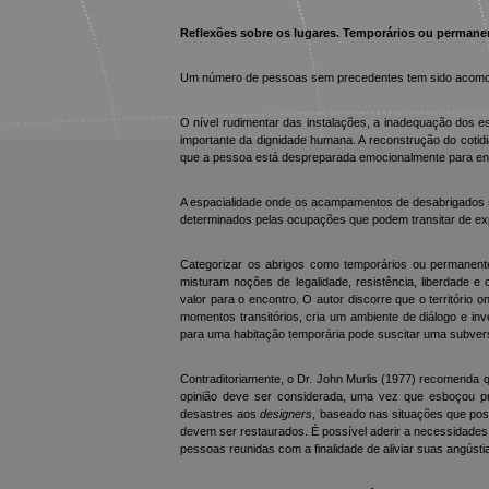
Reflexões sobre os lugares. Temporários ou permane
Um número de pessoas sem precedentes tem sido acomodad
O nível rudimentar das instalações, a inadequação dos e
importante da dignidade humana. A reconstrução do coti
que a pessoa está despreparada emocionalmente para enf
A espacialidade onde os acampamentos de desabrigados se 
determinados pelas ocupações que podem transitar de ex
Categorizar os abrigos como temporários ou permanen
misturam noções de legalidade, resistência, liberdade e
valor para o encontro. O autor discorre que o territór
momentos transitórios, cria um ambiente de diálogo e i
para uma habitação temporária pode suscitar uma subvers
Contraditoriamente, o Dr. John Murlis (1977) recomend
opinião deve ser considerada, uma vez que esboçou pri
desastres aos
designers
, baseado nas situações que pos
devem ser restaurados. É possível aderir a necessidades,
pessoas reunidas com a finalidade de aliviar suas angústi