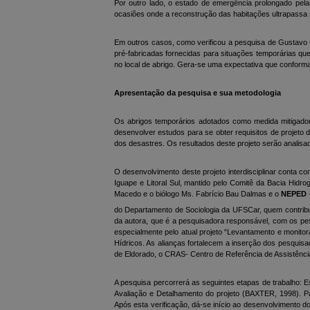
Por outro lado, o estado de emergência prolongado pela
ocasiões onde a reconstrução das habitações ultrapassa 
Em outros casos, como verificou a pesquisa de Gustavo 
pré-fabricadas fornecidas para situações temporárias q
no local de abrigo. Gera-se uma expectativa que confor
Apresentação da pesquisa e sua metodologia
Os abrigos temporários adotados como medida mitigadora
desenvolver estudos para se obter requisitos de projeto 
dos desastres. Os resultados deste projeto serão analisa
O desenvolvimento deste projeto interdisciplinar conta co
Iguape e Litoral Sul, mantido pelo Comitê da Bacia Hidrog
Macedo e o biólogo Ms. Fabrício Bau Dalmas e o
NEPED
do Departamento de Sociologia da UFSCar, quem contrib
da autora, que é a pesquisadora responsável, com os pe
especialmente pelo atual projeto “Levantamento e monito
Hídricos. As alianças fortalecem a inserção dos pesquisa
de Eldorado, o CRAS- Centro de Referência de Assistência
A pesquisa percorrerá as seguintes etapas de trabalho: E
Avaliação e Detalhamento do projeto (BAXTER, 1998). Pa
Após esta verificação, dá-se início ao desenvolvimento 