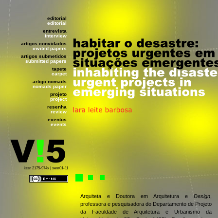
editorial
editorial
entrevista
interview
artigos convidados
invited papers
artigos submetidos
submitted papers
tapete
carpet
artigo nomads
nomads paper
projeto
project
resenha
review
eventos
events
issn 2175-974x | sem01-11
Arquiteta e Doutora em Arquitetura e
Design
,
professora e pesquisadora do Departamento de Projeto
da Faculdade de Arquitetura e Urbanismo da