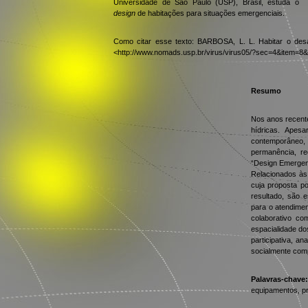
Universidade de São Paulo (USP), Brasil, estuda o
design
de habitações para situações emergenciais.
Como citar esse texto: BARBOSA, L. L. Habitar o des
<http://www.nomads.usp.br/virus/virus05/?sec=4&item=8&
Resumo
Nos anos recente
hídricas. Apes
contemporâneo,
permanência, re
“Design Emergenc
Relacionados às
cuja proposta p
resultado, são 
para o atendimen
colaborativo co
espacialidade do
participativa, a
socialmente com
Palavras-chav
equipamentos, pr