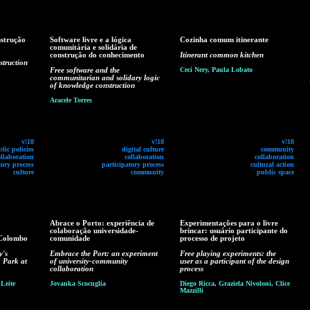
nstrução
Software livre e a lógica
Cozinha comum itinerante
comunitária e solidária de
construção do conhecimento
Itinerant common kitchen
struction
Free software and the
Ceci Nery, Paula Lobato
communitarian and solidary logic
of knowledge construction
Aracele Torres
v!18
v!18
v!18
lic policies
digital culture
community
ollaboration
collaboration
collaboration
tory process
participatory process
cultural action
culture
community
public space
Abrace o Porto: experiência de
Experimentações para o livre
colaboração universidade-
brincar: usuário participante do
 Colombo
comunidade
processo de projeto
y's
Embrace the Port: an experiment
Free playing experiments: the
 Park at
of university-community
user as a participant of the design
collaboration
process
Leite
Jovanka Scocuglia
Diego Ricca, Graziela Nivoloni, Clice
Mazzilli