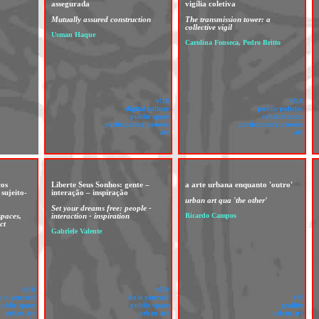
assegurada
vigília coletiva
Mutually assured construction
The transmission tower: a
collective vigil
Usman Haque
Carolina Fonseca, Pedro Britto
v!18
v!18
digital culture
public policies
public space
collaboration
participatory process
participatory process
art
art
ços
Liberte Seus Sonhos: gente –
a arte urbana enquanto 'outro'
sujeito-
interação – inspiração
urban art qua 'the other'
Set your dreams free: people -
spaces,
interaction - inspiration
Ricardo Campos
ct
Gabriele Valente
v!10
v!10
o it yourself
do it yourself
v!9
ublic space
public space
graffite
urban art
urban art
urban art