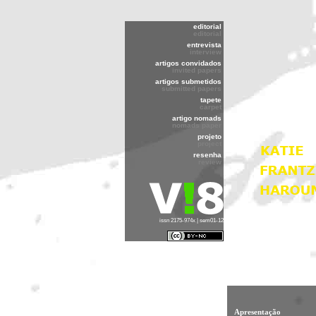
editorial
editorial
entrevista
interview
artigos convidados
invited papers
artigos submetidos
submitted papers
tapete
carpet
artigo nomads
nomads paper
projeto
project
resenha
review
issn 2175-974x | sem01-12
Apresentação