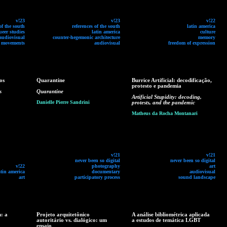
v!23
v!23
v!22
of the south
references of the south
latin america
ueer studies
latin america
culture
audiovisual
counter-hegemonic architecture
memory
l movements
audiovisual
freedom of expression
os
Quarantine
Burrice Artificial: decodificação,
protesto e pandemia
s
Quarantine
Artificial Stupidity: decoding,
Danielle Pierre Sandrini
protests, and the pandemic
Matheus da Rocha Montanari
v!21
v!21
never been so digital
never been so digital
v!22
photography
art
atin america
documentary
audiovisual
art
participatory process
sound landscape
: a
Projeto arquitetônico
A análise bibliométrica aplicada
autoritário vs. dialógico: um
a estudos de temática LGBT
ensaio