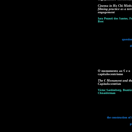
Cinema in Ho Chi Minh:
filming practice as a terr
engagement
Iara Pezzuti dos Santos, F
Brot
questio
d
O monumento ao € e o
capitalocentrismo
The € Monument and th
Capitalocentrism
Victor Sardenberg, Beatriz
Chnaiderman
the construction of
p