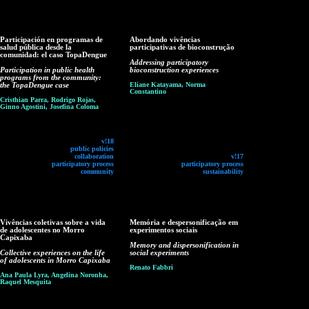
Participación en programas de
Abordando vivências
salud pública desde la
participativas de bioconstrução
comunidad: el caso TopaDengue
Addressing participatory
Participation in public health
bioconstruction experiences
programs from the community:
the TopaDengue case
Eliane Katayama, Norma
Constantino
Cristhian Parra, Rodrigo Rojas,
Ginno Agostini, Josefina Coloma
v!18
public policies
collaboration
v!17
participatory process
participatory process
community
sustainability
Vivências coletivas sobre a vida
Memória e despersonificação em
de adolescentes no Morro
experimentos sociais
Capixaba
Memory and dispersonification in
Collective experiences on the life
social experiments
of adolescents in Morro Capixaba
Renato Fabbri
Ana Paula Lyra, Angelina Noronha,
Raquel Mesquita