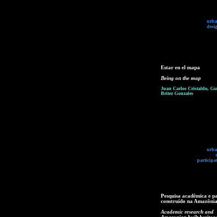
urba
desi
Estar en el mapa
Being on the map
Juan Carlos Cristaldo, Gu
Britez Gonzales
urba
participa
Pesquisa acadêmica e p
construído na Amazôni
Academic research and