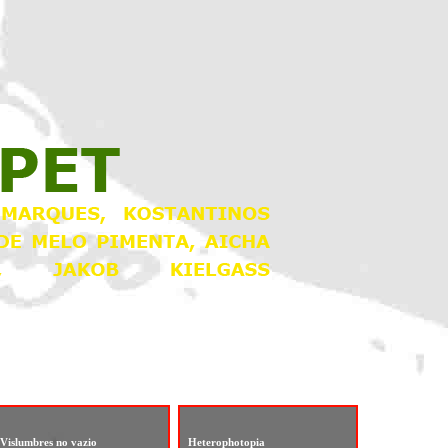
Vislumbres no vazio
Heterophotopia