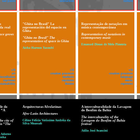
sao paulo
interaction
culture
o
"Ghita no Brasil" La
Representação de notações em
da real
representación del espacio en
música contemporânea
Ghita
pace grows
Representation of notations in
"Ghita no Brasil" The
contemporary music
representation of space in Ghita
Emanuel Dimas de Melo Pimenta
Aicha Haroun Yacoubi
v!8
v!8
v!8
art
creation processes
creation processes
installation
madness
language
represent
represent
music
stainability
theater
represent
de do
Arquitecturas Afrolatinas
A interculturalidade da Lavagem
m “A
do Bonfim da Bahia
Afro-Latin Architectures
The interculturality of the
he city of
Céline Felício Veríssimo Andréia da
Lavagem do Bonfim of Bahia
Silva Moassab
 in “The
festival
Atílio José Avancini
o Adorno
Cunha