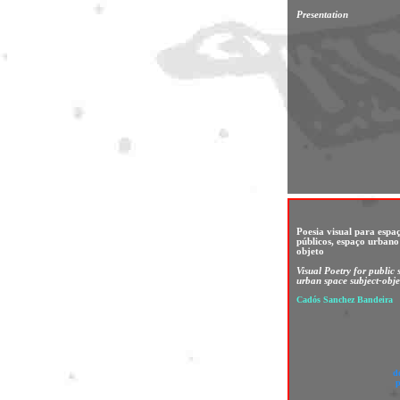
Presentation
Poesia visual para espa
públicos, espaço urbano 
objeto
Visual Poetry for public 
urban space subject-obje
Cadós Sanchez Bandeira
d
p