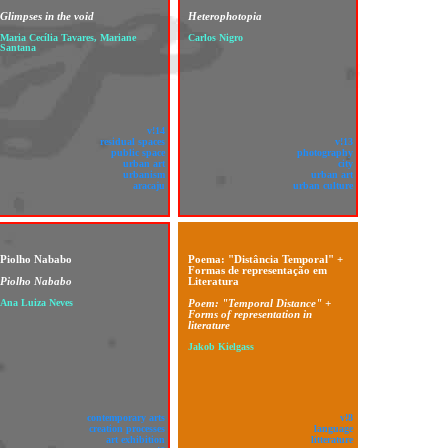
Glimpses in the void
Heterophotopia
Maria Cecília Tavares, Mariane
Carlos Nigro
Santana
v!14
residual spaces
v!13
public space
photography
urban art
city
urbanism
urban art
aracaju
urban culture
Piolho Nababo
Poema: "Distância Temporal" +
Formas de representação em
Piolho Nababo
Literatura
Ana Luiza Neves
Poem: "Temporal Distance" +
Forms of representation in
literature
Jakob Kielgass
contemporary arts
v!8
creation processes
language
art exhibition
litterature