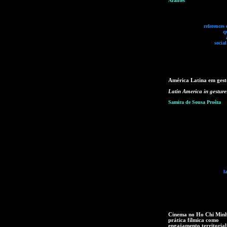
Arantes
references 
q
socia
América Latina em gest
Latin America in gesture
Samira de Sousa Proêza
l
Cinema no Ho Chi Minh
prática fílmica como
engajamento territorial