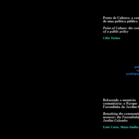
Ponto de Cultura: a co
de uma política pública
Point of Culture: the con
of a public policy
Célio Turino
pub
c
participa
Refazendo a memória
comunitária: o Parque
Fazendinha do Jardim
Remaking the communit
memory: the Fazendinha
Jardim Colombo
Ester Carro, Maria Amélia 