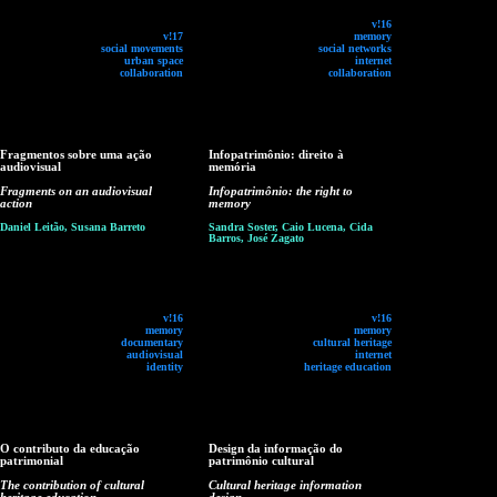
v!16
v!17
memory
social movements
social networks
urban space
internet
collaboration
collaboration
Fragmentos sobre uma ação
Infopatrimônio: direito à
audiovisual
memória
Fragments on an audiovisual
Infopatrimônio: the right to
action
memory
Daniel Leitão, Susana Barreto
Sandra Soster, Caio Lucena, Cida
Barros, José Zagato
v!16
v!16
memory
memory
documentary
cultural heritage
audiovisual
internet
identity
heritage education
O contributo da educação
Design da informação do
patrimonial
patrimônio cultural
The contribution of cultural
Cultural heritage information