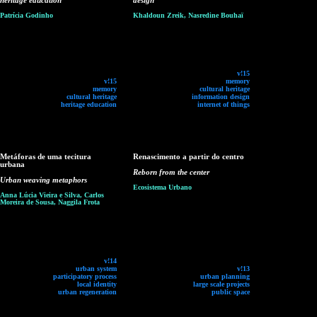
heritage education
design
Patrícia Godinho
Khaldoun Zreik, Nasredine Bouhaï
v!15
v!15
memory
memory
cultural heritage
cultural heritage
information design
heritage education
internet of things
Metáforas de uma tecitura
Renascimento a partir do centro
urbana
Reborn from the center
Urban weaving metaphors
Ecosistema Urbano
Anna Lúcia Vieira e Silva, Carlos
Moreira de Sousa, Naggila Frota
v!14
urban system
v!13
participatory process
urban planning
local identity
large scale projects
urban regeneration
public space