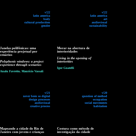
v!22
v!22
latin america
latin america
body
art
cultural production
audiovisual
gender
sustainability
Janelas polifônicas: uma
Morar na abertura de
experiência projetual por
interioridades
cenários
Living in the opening of
Polyphonic windows: a project
interiorities
experience through scenarios
Igor Guatelli
Analu Favretto, Maurício Vassali
v!21
v!20
never been so digital
question of method
design processes
occupation
audiovisual
social movements
creative process
habitation
Mapeando a cidade do Rio de
Costura como método de
Janeiro com jovens e crianças
investigação da cidade