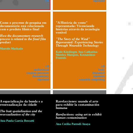
v!6
represent
Como o processo de pesquisa em
"A História do vento"
documentário está relacionado
representada: Vivenciando
com o produto filmico final
histórias através da tecnologia
vestível
How the documentary research
process is related to the final film
"The Story of the Wind"
product
Represented: Experiencing Stories
Through Wearable Technology
Marcelo Machado
Katie Kindinger, Ana Catharina
Moreira Marques, Kostantinos
Frantzis
v!8
v!8
audiovisual
body
creation processes
litterature
documentary
represent
represent
wearable computing
A espacialização da bunda e a
Rarefacciones: usando el arte
ressexualização da cidade
para exhibir la contaminación
humana
The butt spatialization and the
resexualization of the city
Rarefactions: using art to exhibit
human contamination
Ana Paula Garcia Boscatti
Ana Cecilia Parrodi Anaya