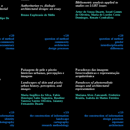
Bibliometric analysis applied to
 a
Authoritarian vs. dialogic
studies on LGBT issues
itorial
architectural design: an essay
Artur de Souza Duarte, Israel Gomes
de Oliveira, Maria de Lurdes Costa
Bruno Euphrasio de Mello
Domingos, Renato Cymbalista
elipe De
v!20
v!20
v!20
n of method
question of method
question of method
community
community
gender
ocumentary
architecture
interdisciplinarity
cinema
design processes
differences
Paisagens de pele e píxeis:
Paradoxos das imagens
histórias urbanas, percepções e
fotorrealísticas e representação
imagens
arquitetônica
e
Landscapes of skin and pixels:
Paradoxes of photorealistic
urban history, perception, and
images and architectural
images
representation
Maria Angélica da Silva, Fabio
Mariana Alves Zancaneli, Frederico
Henrique Sales Nogueira, Roseline
Braida, Isabela de Mattos Ferreira
Vanessa Santos Oliveira, Jaianny
Fernandes Duarte
v!19
v!19
v!19
 information
the construction of information
the construction of information
identity
landscape
design processes
hotography
cartography
represent
city
research methodology
architecture