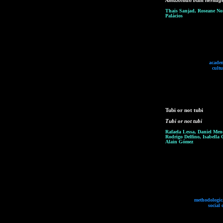
Amazonian built heritag
Thais Sanjad, Roseane Nor
Palácios
academ
cultu
Tubi or not tubi
Tubi or not tubi
Rafaela Lessa, Daniel Me
Rodrigo Delfino, Isabella 
Alain Gómez
methodologica
social