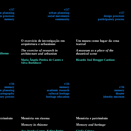
v!17
v!17
n planning
urban planning
v!17
gn processes
social movements
design processes
memory
community
participatory process
O exercício de investigação em
Um museu como lugar da cena
arquitetura e urbanismo
teatral
The exercise of research in
A museum as a place of the
illermo
architecture and urbanism
theatrical scene
Maria Ângela Pereira de Castro e
Ricardo José Brugger Cardoso
Silva Bortolucci
v!16
v!16
memory
memory
v!16
n planning
academic research
memory
cartography
cultural heritage
theater
tory process
heritage education
identity museum
atrimônio
Memória em rizoma
Memória e patrimônio
a
Memory in rhizome
Memory and heritage
Ana Angela Gomes, Keline Freire
Giulia Crippa