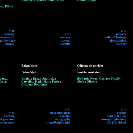
e
at, Flávia
v!16
v!15
memory
v!15
memory
ic research
memory
cultural heritage
ral heritage
cinema
globalization
amazon
identity
tourism
Balan(s)eio
Oficina de parklet
Balan(s)eio
Parklet workshop
ndonça,
Virginia Braga, Ana Luiza
Bernardo Neves, Gustavo Tristão,
Costa,
Carvalho, Karla Maria Pereira,
Aleska Oliveira
Cristiano Rodrigues
v!14
v!14
v!14
phenomenology
parklet
teaching
semiotics
right to the city
l processes
cartography
insurgent planning
 commitment
transdisciplinarity
são joão del-rei