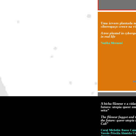
Uma árvore plantada n
ciberespaço cresce na vi
A tree planted in cybers
in real life
Naziha Mestaoui
su
A bicha flâneur e a cida
futuro: utopia queer e
seita”
The flâneur faggot and t
the future: queer utopia
Cult”
Coral Michelin Basso Cai
Vassão Priscila Almeida 