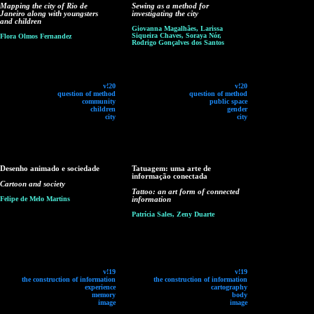
Mapping the city of Rio de
Sewing as a method for
Janeiro along with youngsters
investigating the city
and children
Giovanna Magalhães, Larissa
Siqueira Chaves, Soraya Nór,
Flora Olmos Fernandez
Rodrigo Gonçalves dos Santos
v!20
v!20
question of method
question of method
community
public space
children
gender
city
city
Desenho animado e sociedade
Tatuagem: uma arte de
informação conectada
Cartoon and society
Tattoo: an art form of connected
Felipe de Melo Martins
information
Patrícia Sales, Zeny Duarte
v!19
v!19
the construction of information
the construction of information
experience
cartography
memory
body
image
image