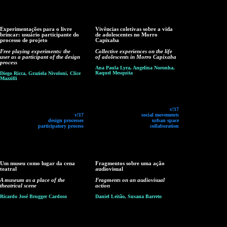
Experimentações para o livre
Vivências coletivas sobre a vida
brincar: usuário participante do
de adolescentes no Morro
processo de projeto
Capixaba
Free playing experiments: the
Collective experiences on the life
user as a participant of the design
of adolescents in Morro Capixaba
process
Ana Paula Lyra, Angelina Noronha,
Raquel Mesquita
Diego Ricca, Graziela Nivoloni, Clice
Mazzilli
v!17
v!17
social movements
design processes
urban space
participatory process
collaboration
Um museu como lugar da cena
Fragmentos sobre uma ação
teatral
audiovisual
A museum as a place of the
Fragments on an audiovisual
theatrical scene
action
Ricardo José Brugger Cardoso
Daniel Leitão, Susana Barreto