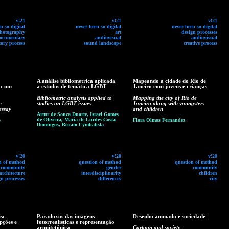
v!21
v!21
v!21
n so digital
never been so digital
never been so digital
hotography
art
design processes
ocumentary
audiovisual
audiovisual
tory process
sound landscape
creative process
A análise bibliométrica aplicada
Mapeando a cidade do Rio de
o: um
a estudos de temática LGBT
Janeiro com jovens e crianças
Bibliometric analysis applied to
Mapping the city of Rio de
c
studies on LGBT issues
Janeiro along with youngsters
essay
and children
Artur de Souza Duarte, Israel Gomes
de Oliveira, Maria de Lurdes Costa
o
Flora Olmos Fernandez
Domingos, Renato Cymbalista
v!20
v!20
v!20
n of method
question of method
question of method
community
gender
community
architecture
interdisciplinarity
children
gn processes
differences
city
s:
Paradoxos das imagens
Desenho animado e sociedade
pções e
fotorrealísticas e representação
arquitetônica
Cartoon and society