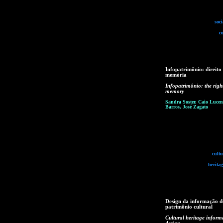
soc
c
Infopatrimônio: direito
memória
Infopatrimônio: the righ
memory
Sandra Soster, Caio Lucen
Barros, José Zagato
cultu
herita
Design da informação d
patrimônio cultural
Cultural heritage inform