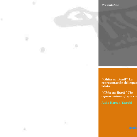
Presentation
"Ghita no Brasil" La
representación del espac
Ghita
"Ghita no Brasil" The
representation of space 
Aicha Haroun Yacoubi
creati