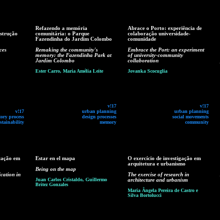
Refazendo a memória
Abrace o Porto: experiência de
nstrução
comunitária: o Parque
colaboração universidade-
Fazendinha do Jardim Colombo
comunidade
ces
Remaking the community's
Embrace the Port: an experiment
memory: the Fazendinha Park at
of university-community
Jardim Colombo
collaboration
Ester Carro, Maria Amélia Leite
Jovanka Scocuglia
v!17
v!17
v!17
urban planning
urban planning
tory process
design processes
social movements
stainability
memory
community
cação em
Estar en el mapa
O exercício de investigação em
arquitetura e urbanismo
Being on the map
cation in
The exercise of research in
Juan Carlos Cristaldo, Guillermo
architecture and urbanism
Britez Gonzales
Maria Ângela Pereira de Castro e
Silva Bortolucci