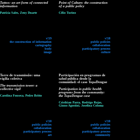
Tattoo: an art form of connected
Point of Culture: the construction
information
of a public policy
Patrícia Sales, Zeny Duarte
Célio Turino
v!19
v!18
the construction of information
public policies
cartography
collaboration
body
participatory process
image
culture
Torre de transmissão: uma
Participación en programas de
vigília coletiva
salud pública desde la
comunidad: el caso TopaDengue
The transmission tower: a
collective vigil
Participation in public health
programs from the community:
Carolina Fonseca, Pedro Britto
the TopaDengue case
Cristhian Parra, Rodrigo Rojas,
Ginno Agostini, Josefina Coloma
v!18
v!18
public policies
public policies
collaboration
collaboration
participatory process
participatory process
art
community