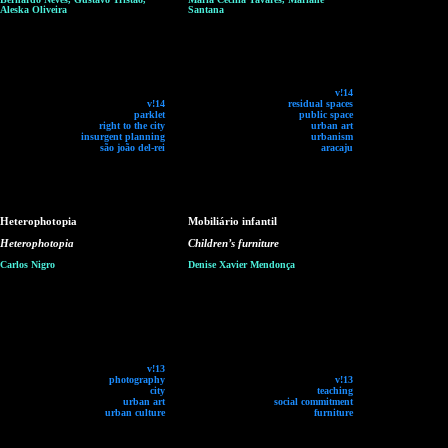
Aleska Oliveira
Santana
v!14
v!14
residual spaces
parklet
public space
right to the city
urban art
insurgent planning
urbanism
são joão del-rei
aracaju
Heterophotopia
Mobiliário infantil
Heterophotopia
Children’s furniture
Carlos Nigro
Denise Xavier Mendonça
v!13
photography
v!13
city
teaching
urban art
social commitment
urban culture
furniture