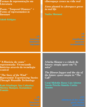
Formas de representação em
ciberespaço cresce na vida real
Literatura
A tree planted in cyberspace grows
Poem: "Temporal Distance" +
in real life
Forms of representation in
literature
Naziha Mestaoui
Jakob Kielgass
v!8
v!8
art
language
installation
litterature
represent
represent
sustainability
"A História do vento"
A bicha flâneur e a cidade do
representada: Vivenciando
futuro: utopia queer em “A
histórias através da tecnologia
seita”
vestível
The flâneur faggot and the city of
"The Story of the Wind"
the future: queer utopia in “The
Represented: Experiencing Stories
Cult”
Through Wearable Technology
Coral Michelin Basso Caio Adorno
Vassão Priscila Almeida Cunha
Katie Kindinger, Ana Catharina
Arantes
Moreira Marques, Kostantinos
Frantzis
v!8
v!23
body
references of the south
litterature
queer studies
represent
audiovisual