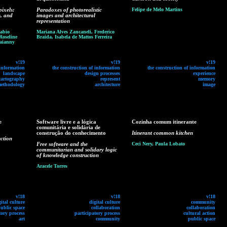
ixels:
Paradoxes of photorealistic
Felipe de Melo Martins
n, and
images and architectural
representation
Fabio
Mariana Alves Zancaneli, Frederico
Roseline
Braida, Isabela de Mattos Ferreira
Jaianny
v!19
v!19
v!19
 information
the construction of information
the construction of information
landscape
design processes
experience
cartography
represent
memory
methodology
architecture
image
e
Software livre e a lógica
Cozinha comum itinerante
comunitária e solidária de
construção do conhecimento
Itinerant common kitchen
ction
Free software and the
Ceci Nery, Paula Lobato
communitarian and solidary logic
of knowledge construction
Aracele Torres
v!18
v!18
v!18
gital culture
digital culture
community
ublic space
collaboration
collaboration
tory process
participatory process
cultural action
art
community
public space