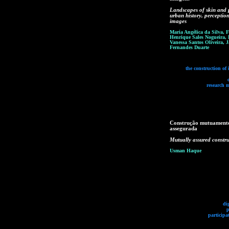
Landscapes of skin and p
urban history, perceptio
images
Maria Angélica da Silva, 
Henrique Sales Nogueira, 
Vanessa Santos Oliveira, 
Fernandes Duarte
the construction of
research 
Construção mutuament
assegurada
Mutually assured constru
Usman Haque
di
p
participa