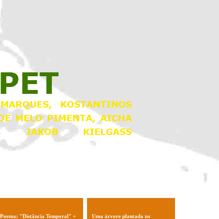
Poema: "Distância Temporal" +
Uma árvore plantada no