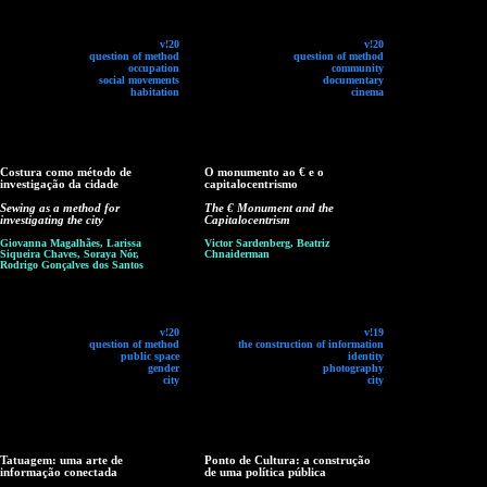
v!20
v!20
question of method
question of method
occupation
community
social movements
documentary
habitation
cinema
Costura como método de
O monumento ao € e o
investigação da cidade
capitalocentrismo
Sewing as a method for
The € Monument and the
investigating the city
Capitalocentrism
Giovanna Magalhães, Larissa
Victor Sardenberg, Beatriz
Siqueira Chaves, Soraya Nór,
Chnaiderman
Rodrigo Gonçalves dos Santos
v!20
v!19
question of method
the construction of information
public space
identity
gender
photography
city
city
Tatuagem: uma arte de
Ponto de Cultura: a construção
informação conectada
de uma política pública