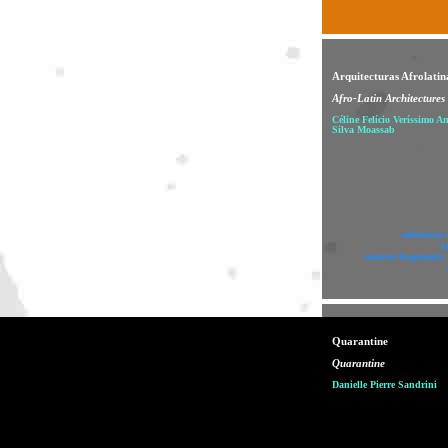
Arquitecturas Afrolatin
Afro-Latin Architectures
Céline Felício Veríssimo A
Silva Moassab
references 
l
counter-hegemonic 
Quarantine
Quarantine
Danielle Pierre Sandrini