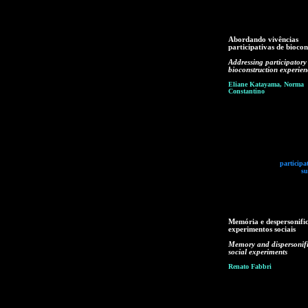
Abordando vivências
participativas de bioco
Addressing participatory
bioconstruction experien
Eliane Katayama, Norma
Constantino
participa
su
Memória e despersonifi
experimentos sociais
Memory and dispersonifi
social experiments
Renato Fabbri