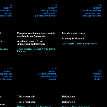
v!16
v!16
v!16
memory
memory
memory
ial networks
urban planning
academic research
internet
cartography
cultural heritage
ollaboration
participatory process
heritage education
 à
Pesquisa acadêmica e patrimônio
Memória em rizoma
construído na Amazônia
Memory in rhizome
t to
Academic research and
Amazonian built heritage
Ana Angela Gomes, Keline Freire
a, Cida
Thais Sanjad, Roseane Norat, Flávia
Palácios
v!16
v!16
memory
memory
v!15
ral heritage
academic research
memory
internet
cultural heritage
cinema
ge education
amazon
identity
o
Tubi or not tubi
Balan(s)eio
Tubi or not tubi
Balan(s)eio
ation
Rafaela Lessa, Daniel Mendonça,
Virginia Braga, Ana Luiza