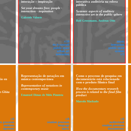
interação – inspiração
interativa auditória na esfera
pública
Set your dreams free: people -
interaction - inspiration
Systemic aspects of auditory
interactive art in the public sphere
Gabriele Valente
Rolf Grossmann, Andreas Otto
v!10
music
do it yourself
interaction
public space
public space
urban art
systems
interaction
v!3
Representação de notações em
Como o processo de pesquisa em
io en
música contemporânea
documentário está relacionado
com o produto filmico final
Representation of notations in
contemporary music
How the documentary research
in Ghita
process is related to the final film
Emanuel Dimas de Melo Pimenta
product
Marcelo Machado
v!8
v!8
v!8
on processes
creation processes
audiovisual
madness
language
creation processes
represent
music
documentary