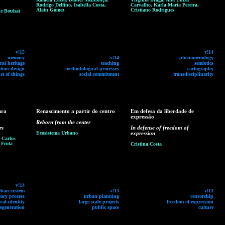
Rodrigo Delfino, Isabella Costa,
Carvalho, Karla Maria Pereira,
Alain Gómez
Cristiano Rodrigues
ne Bouhaï
v!15
v!14
memory
v!14
phenomenology
ral heritage
teaching
semiotics
tion design
methodological processes
cartography
et of things
social commitment
transdisciplinarity
ura
Renascimento a partir do centro
Em defesa da liberdade de
expressão
Reborn from the center
rs
In defense of freedom of
Ecosistema Urbano
expression
 Carlos
 Frota
Cristina Costa
v!14
rban system
v!13
v!13
tory process
urban planning
censorship
ocal identity
large scale projects
freedom of expression
egeneration
public space
culture