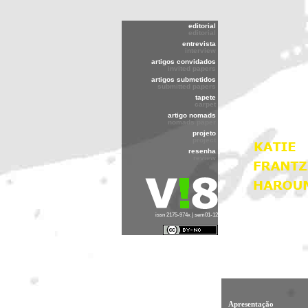
editorial
editorial
entrevista
interview
artigos convidados
invited papers
artigos submetidos
submitted papers
tapete
carpet
artigo nomads
nomads paper
projeto
project
resenha
review
issn 2175-974x | sem01-12
Apresentação