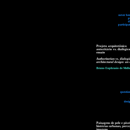
never bee
p
d
participa
Projeto arquitetônico
autoritário vs. dialógic
ensaio
Authoritarian vs. dialogi
architectural design: an 
Bruno Euphrasio de Mell
questio
desi
Paisagens de pele e píxei
histórias urbanas, perce
imagens