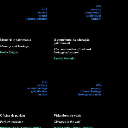
v!16
v!16
memory
memory
documentary
theater
audiovisual
identity museum
identity
Memória e patrimônio
O contributo da educação
patrimonial
Memory and heritage
The contribution of cultural
Giulia Crippa
heritage education
Patrícia Godinho
v!15
memory
v!15
cultural heritage
memory
globalization
cultural heritage
tourism
heritage education
Oficina de parklet
Vislumbres no vazio
Parklet workshop
Glimpses in the void
Bernardo Neves, Gustavo Tristão,
Maria Cecília Tavares, Mariane