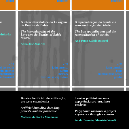
theater
represent
represent
as
A interculturalidade da Lavagem
A espacialização da bunda e a
do Bonfim da Bahia
ressexualização da cidade
The interculturality of the
The butt spatialization and the
ndréia da
Lavagem do Bonfim of Bahia
resexualization of the city
festival
Ana Paula Garcia Boscatti
Atílio José Avancini
v!23
v!22
v!22
of the south
latin america
latin america
atin america
culture
body
architecture
memory
cultural production
audiovisual
freedom of expression
gender
Burrice Artificial: decodificação,
Janelas polifônicas: uma
protesto e pandemia
experiência projetual por
cenários
Artificial Stupidity: decoding,
protests, and the pandemic
Polyphonic windows: a project
experience through scenarios
Matheus da Rocha Montanari
Analu Favretto, Maurício Vassali