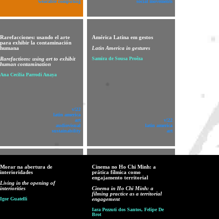
wearable computing
social movements
Rarefacciones: usando el arte
América Latina em gestos
para exhibir la contaminación
humana
Latin America in gestures
Rarefactions: using art to exhibit
Samira de Sousa Proêza
human contamination
Ana Cecilia Parrodi Anaya
v!22
latin america
art
v!22
audiovisual
latin america
sustainability
art
Morar na abertura de
Cinema no Ho Chi Minh: a
interioridades
prática fílmica como
engajamento territorial
Living in the opening of
interiorities
Cinema in Ho Chi Minh: a
filming practice as a territorial
Igor Guatelli
engagement
Iara Pezzuti dos Santos, Felipe De
Brot