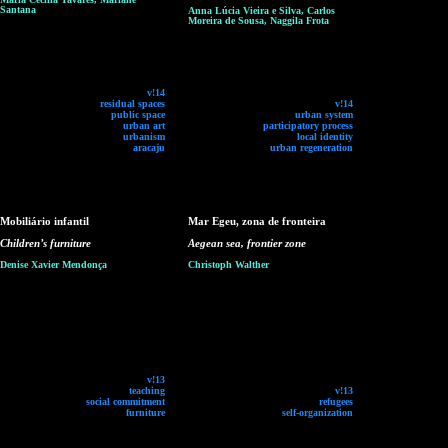
Santana
Anna Lúcia Vieira e Silva, Carlos
Moreira de Sousa, Naggila Frota
v!14
residual spaces
v!14
public space
urban system
urban art
participatory process
urbanism
local identity
aracaju
urban regeneration
Mobiliário infantil
Mar Egeu, zona de fronteira
Children’s furniture
Aegean sea, frontier zone
Denise Xavier Mendonça
Christoph Walther
v!13
teaching
v!13
social commitment
refugees
furniture
self-organization