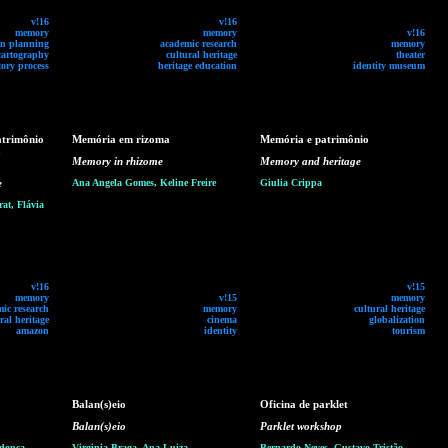
v!16
v!16
memory
memory
v!16
n planning
academic research
memory
cartography
cultural heritage
theater
tory process
heritage education
identity museum
atrimônio
Memória em rizoma
Memória e patrimônio
a
Memory in rhizome
Memory and heritage
e
Ana Angela Gomes, Keline Freire
Giulia Crippa
at, Flávia
v!16
v!15
memory
v!15
memory
ic research
memory
cultural heritage
ral heritage
cinema
globalization
amazon
identity
tourism
Balan(s)eio
Oficina de parklet
Balan(s)eio
Parklet workshop
ndonça,
Virginia Braga, Ana Luiza
Bernardo Neves, Gustavo Tristão,