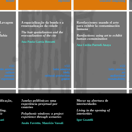
theater
represent
wearable computing
a Lavagem
A espacialização da bunda e a
Rarefacciones: usando el arte
ressexualização da cidade
para exhibir la contaminación
humana
e
The butt spatialization and the
Bahia
resexualization of the city
Rarefactions: using art to exhibit
human contamination
Ana Paula Garcia Boscatti
Ana Cecilia Parrodi Anaya
v!22
v!22
v!22
atin america
latin america
latin america
culture
body
art
memory
cultural production
audiovisual
f expression
gender
sustainability
dificação,
Janelas polifônicas: uma
Morar na abertura de
experiência projetual por
interioridades
cenários
ding,
Living in the opening of
ic
Polyphonic windows: a project
interiorities
experience through scenarios
ari
Igor Guatelli
Analu Favretto, Maurício Vassali