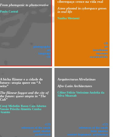
ciberespaço cresce na vida real
From photogenic to photocreative
A tree planted in cyberspace grows
Paulo Castral
in real life
Naziha Mestaoui
v!8
photography
art
art
installation
language
represent
v!6
sustainability
A bicha flâneur e a cidade do
Arquitecturas Afrolatinas
futuro: utopia queer em “A
seita”
Afro-Latin Architectures
The flâneur faggot and the city of
Céline Felício Veríssimo Andréia da
Silva Moassab
the future: queer utopia in “The
Cult”
Coral Michelin Basso Caio Adorno
Vassão Priscila Almeida Cunha
Arantes
v!23
v!23
references of the south
references of the south
queer studies
latin america
audiovisual
counter-hegemonic architecture