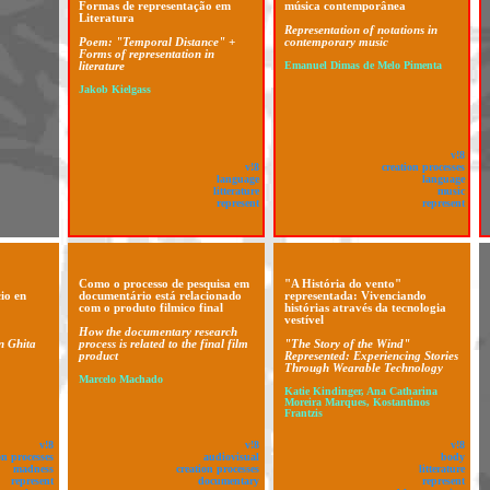
Formas de representação em
música contemporânea
Literatura
Representation of notations in
Poem: "Temporal Distance" +
contemporary music
Forms of representation in
literature
Emanuel Dimas de Melo Pimenta
Jakob Kielgass
v!8
v!8
creation processes
language
language
litterature
music
represent
represent
Como o processo de pesquisa em
"A História do vento"
io en
documentário está relacionado
representada: Vivenciando
com o produto filmico final
histórias através da tecnologia
vestível
How the documentary research
in Ghita
process is related to the final film
"The Story of the Wind"
product
Represented: Experiencing Stories
Through Wearable Technology
Marcelo Machado
Katie Kindinger, Ana Catharina
Moreira Marques, Kostantinos
Frantzis
v!8
v!8
v!8
on processes
audiovisual
body
madness
creation processes
litterature
represent
documentary
represent