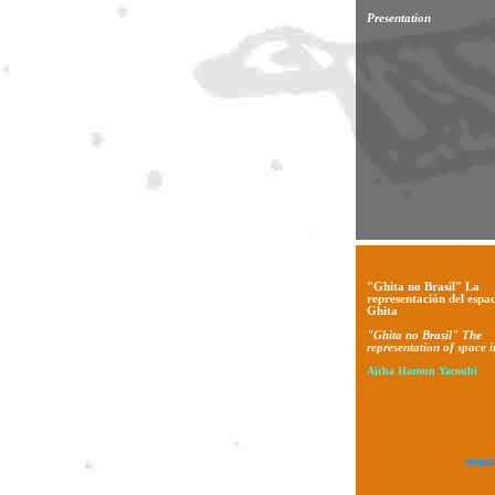
Presentation
"Ghita no Brasil" La
representación del espac
Ghita
"Ghita no Brasil" The
representation of space 
Aicha Haroun Yacoubi
creati