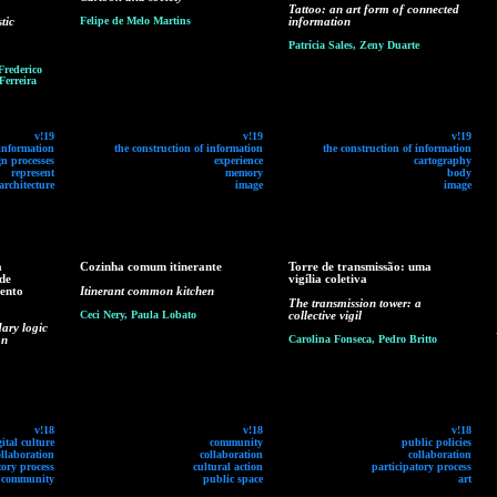
Tattoo: an art form of connected
tic
Felipe de Melo Martins
information
Patrícia Sales, Zeny Duarte
Frederico
Ferreira
v!19
v!19
v!19
 information
the construction of information
the construction of information
gn processes
experience
cartography
represent
memory
body
architecture
image
image
a
Cozinha comum itinerante
Torre de transmissão: uma
 de
vigília coletiva
ento
Itinerant common kitchen
The transmission tower: a
Ceci Nery, Paula Lobato
collective vigil
ary logic
on
Carolina Fonseca, Pedro Britto
v!18
v!18
v!18
gital culture
community
public policies
ollaboration
collaboration
collaboration
tory process
cultural action
participatory process
community
public space
art