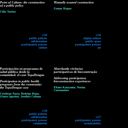
Point of Culture: the construction
Mutually assured construction
of a public policy
Usman Haque
Célio Turino
v!18
v!18
public policies
digital culture
collaboration
public space
participatory process
participatory process
culture
art
Participación en programas de
Abordando vivências
salud pública desde la
participativas de bioconstrução
comunidad: el caso TopaDengue
Addressing participatory
Participation in public health
bioconstruction experiences
programs from the community:
the TopaDengue case
Eliane Katayama, Norma
Constantino
Cristhian Parra, Rodrigo Rojas,
Ginno Agostini, Josefina Coloma
v!18
public policies
collaboration
v!17
participatory process
participatory process
community
sustainability