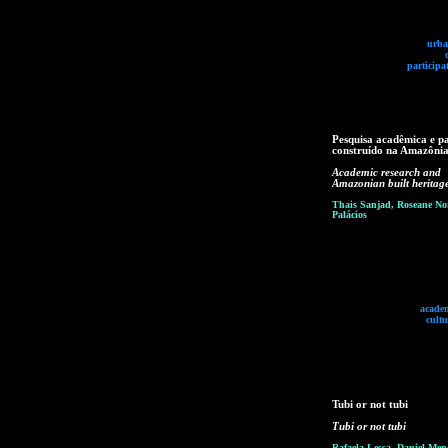
urba
participa
Pesquisa acadêmica e p
construído na Amazôni
Academic research and
Amazonian built heritag
Thais Sanjad, Roseane Nor
Palácios
academ
cultu
Tubi or not tubi
Tubi or not tubi
Rafaela Lessa, Daniel Me