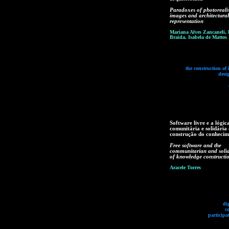
Paradoxes of photorealis
images and architectural
representation
Mariana Alves Zancaneli, 
Braida, Isabela de Mattos 
the construction of
desi
Software livre e a lógic
comunitária e solidária
construção do conhecim
Free software and the
communitarian and solid
of knowledge constructi
Aracele Torres
di
c
participa