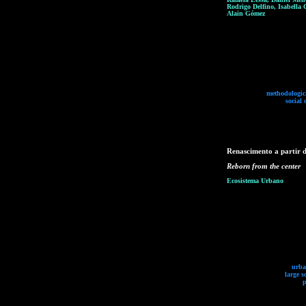
Rodrigo Delfino, Isabella 
Alain Gómez
methodologica
social
Renascimento a partir 
Reborn from the center
Ecosistema Urbano
urba
large s
p