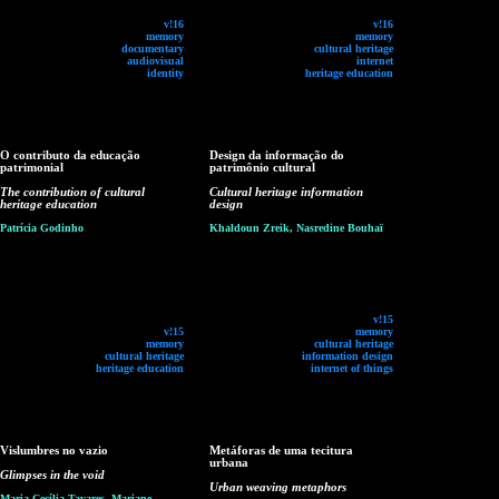
v!16
v!16
memory
memory
documentary
cultural heritage
audiovisual
internet
identity
heritage education
O contributo da educação
Design da informação do
patrimonial
patrimônio cultural
The contribution of cultural
Cultural heritage information
heritage education
design
Patrícia Godinho
Khaldoun Zreik, Nasredine Bouhaï
v!15
v!15
memory
memory
cultural heritage
cultural heritage
information design
heritage education
internet of things
Vislumbres no vazio
Metáforas de uma tecitura
urbana
Glimpses in the void
Urban weaving metaphors
Maria Cecília Tavares, Mariane