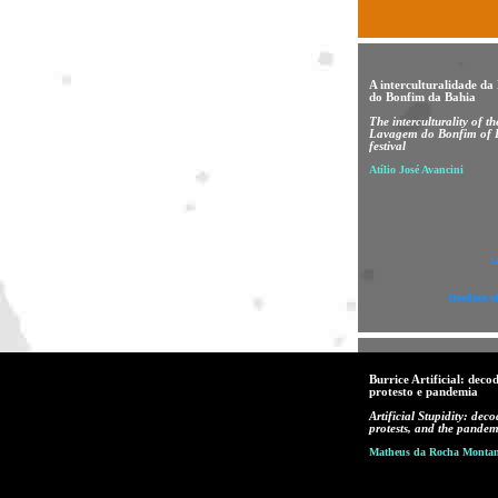
A interculturalidade d
do Bonfim da Bahia
The interculturality of th
Lavagem do Bonfim of 
festival
Atílio José Avancini
l
freedom o
Burrice Artificial: deco
protesto e pandemia
Artificial Stupidity: deco
protests, and the pandem
Matheus da Rocha Montan