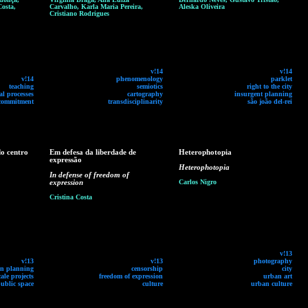
Costa,
Carvalho, Karla Maria Pereira,
Aleska Oliveira
Cristiano Rodrigues
v!14
v!14
v!14
phenomenology
parklet
teaching
semiotics
right to the city
l processes
cartography
insurgent planning
 commitment
transdisciplinarity
são joão del-rei
do centro
Em defesa da liberdade de
Heterophotopia
expressão
Heterophotopia
In defense of freedom of
expression
Carlos Nigro
Cristina Costa
v!13
v!13
v!13
photography
n planning
censorship
city
cale projects
freedom of expression
urban art
ublic space
culture
urban culture