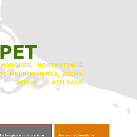
Do fotogênico ao fotocriativo
Uma árvore plantada no