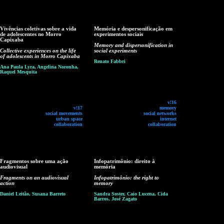
Vivências coletivas sobre a vida
Memória e despersonificação em
de adolescentes no Morro
experimentos sociais
Capixaba
Memory and dispersonification in
Collective experiences on the life
social experiments
of adolescents in Morro Capixaba
Renato Fabbri
Ana Paula Lyra, Angelina Noronha,
Raquel Mesquita
v!16
v!17
memory
social movements
social networks
urban space
internet
collaboration
collaboration
Fragmentos sobre uma ação
Infopatrimônio: direito à
audiovisual
memória
Fragments on an audiovisual
Infopatrimônio: the right to
action
memory
Daniel Leitão, Susana Barreto
Sandra Soster, Caio Lucena, Cida
Barros, José Zagato