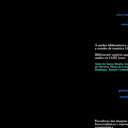
never bee
soun
A análise bibliométrica 
a estudos de temática 
Bibliometric analysis app
studies on LGBT issues
Artur de Souza Duarte, Is
de Oliveira, Maria de Lur
Domingos, Renato Cymbal
questio
interdi
Paradoxos das imagens
fotorrealísticas e repre
arquitetônica