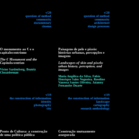
v!20
v!20
question of method
question of method
community
community
documentary
architecture
cinema
design processes
O monumento ao € e o
Paisagens de pele e píxeis:
capitalocentrismo
histórias urbanas, percepções e
imagens
The € Monument and the
Capitalocentrism
Landscapes of skin and pixels:
urban history, perception, and
Victor Sardenberg, Beatriz
images
Chnaiderman
Maria Angélica da Silva, Fabio
Henrique Sales Nogueira, Roseline
Vanessa Santos Oliveira, Jaianny
Fernandes Duarte
v!19
v!19
the construction of information
the construction of information
identity
landscape
photography
cartography
city
research methodology
Ponto de Cultura: a construção
Construção mutuamente
de uma política pública
assegurada