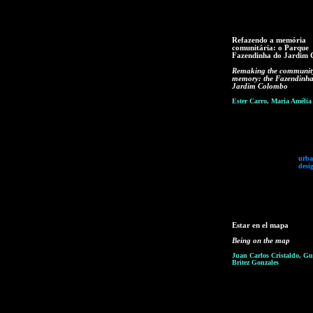
Refazendo a memória
comunitária: o Parque
Fazendinha do Jardim
Remaking the communit
memory: the Fazendinha
Jardim Colombo
Ester Carro, Maria Amélia 
urba
desi
Estar en el mapa
Being on the map
Juan Carlos Cristaldo, Gu
Britez Gonzales