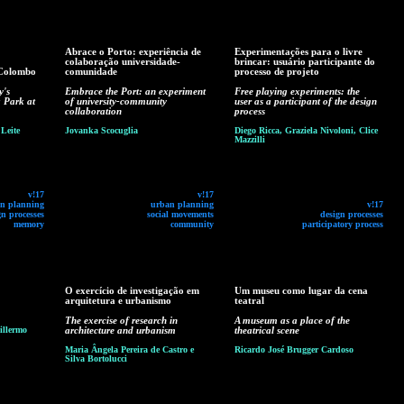
Abrace o Porto: experiência de
Experimentações para o livre
colaboração universidade-
brincar: usuário participante do
 Colombo
comunidade
processo de projeto
y's
Embrace the Port: an experiment
Free playing experiments: the
 Park at
of university-community
user as a participant of the design
collaboration
process
Leite
Jovanka Scocuglia
Diego Ricca, Graziela Nivoloni, Clice
Mazzilli
v!17
v!17
n planning
urban planning
v!17
gn processes
social movements
design processes
memory
community
participatory process
O exercício de investigação em
Um museu como lugar da cena
arquitetura e urbanismo
teatral
The exercise of research in
A museum as a place of the
illermo
architecture and urbanism
theatrical scene
Maria Ângela Pereira de Castro e
Ricardo José Brugger Cardoso
Silva Bortolucci