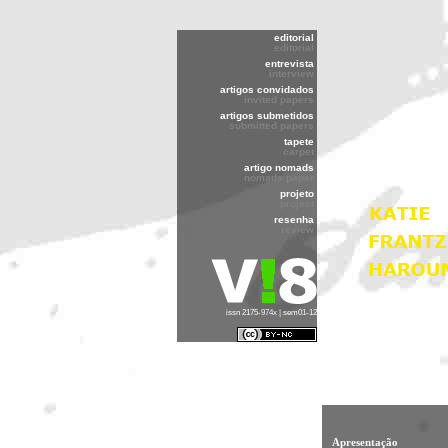
editorial
editorial
entrevista
interview
artigos convidados
invited papers
artigos submetidos
submitted papers
tapete
carpet
artigo nomads
nomads paper
projeto
project
resenha
review
issn 2175-974x | sem01-12
Apresentação