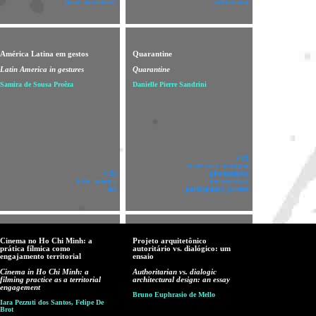
social movements
audiovisual
América Latina em gestos
Quarantine
Latin America in gestures
Quarantine
Samira de Sousa Proêza
Danielle Pierre Sandrini
v!21
never been so digital
v!22
photography
latin america
documentary
art
participatory process
Cinema no Ho Chi Minh: a
Projeto arquitetônico
prática fílmica como
autoritário vs. dialógico: um
engajamento territorial
ensaio
Cinema in Ho Chi Minh: a
Authoritarian vs. dialogic
filming practice as a territorial
architectural design: an essay
engagement
Bruno Euphrasio de Mello
Iara Pezzuti dos Santos, Felipe De
Brot