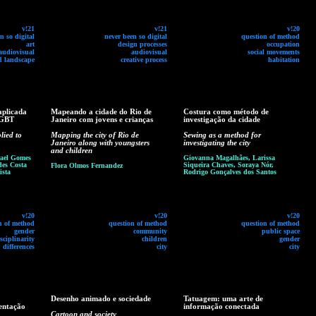
v!21
v!21
v!20
n so digital
never been so digital
question of method
art
design processes
occupation
audiovisual
audiovisual
social movements
d landscape
creative process
habitation
aplicada
Mapeando a cidade do Rio de
Costura como método de
LGBT
Janeiro com jovens e crianças
investigação da cidade
lied to
Mapping the city of Rio de
Sewing as a method for
Janeiro along with youngsters
investigating the city
and children
rael Gomes
Giovanna Magalhães, Larissa
des Costa
Siqueira Chaves, Soraya Nór,
Flora Olmos Fernandez
ista
Rodrigo Gonçalves dos Santos
v!20
v!20
v!20
n of method
question of method
question of method
gender
community
public space
sciplinarity
children
gender
differences
city
city
Desenho animado e sociedade
Tatuagem: uma arte de
sentação
informação conectada
Cartoon and society