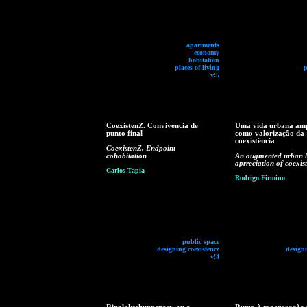
apartments
economy
habitation
places of living
p
v!5
CoexistenZ. Convivencia de
Uma vida urbana am
punto final
como valorização da
coexistência
CoexistenZ. Endpoint
cohabitation
An augmented urban li
aprreciation of coexis
Carlos Tapia
Rodrigo Firmino
public space
designing coexistence
designi
v!4