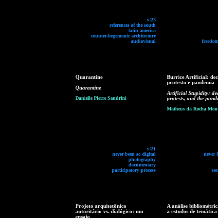
v!23
references of the south
latin america
counter-hegemonic architecture
audiovisual
freedom
Quarantine
Burrice Artificial: de
protesto e pandemia
Quarantine
Artificial Stupidity: d
Danielle Pierre Sandrini
protests, and the pan
Matheus da Rocha Mont
v!21
never been so digital
never 
photography
documentary
participatory process
so
Projeto arquitetônico
A análise bibliométri
autoritário vs. dialógico: um
a estudos de temátic
ensaio