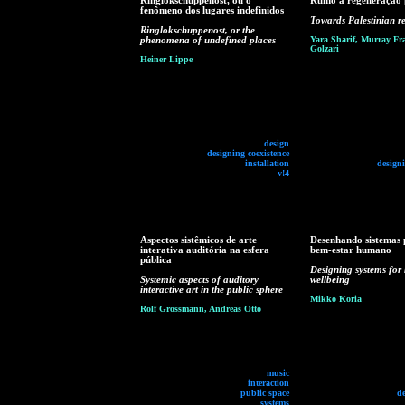
Ringlokschuppenost, ou o
Rumo à regeneração p
fenômeno dos lugares indefinidos
Towards Palestinian r
Ringlokschuppenost, or the
phenomena of undefined places
Yara Sharif, Murray Fra
Golzari
Heiner Lippe
design
designing coexistence
installation
designi
v!4
Aspectos sistêmicos de arte
Desenhando sistemas 
interativa auditória na esfera
bem-estar humano
pública
Designing systems fo
Systemic aspects of auditory
wellbeing
interactive art in the public sphere
Mikko Koria
Rolf Grossmann, Andreas Otto
music
interaction
public space
d
systems