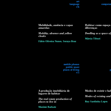
art
language
computat
v!6
Mobilidade, ausência e capas
Habitar como espaço
amarelas
diferenças
Mobility, absence and yellow
Dwelling as a space of
cloaks
Márcia Tiburi
Fábio Oliveira Nunes, Soraya Braz
mobile phones
public space
places of living
p
v!5
A produção imobiliária de
Modos de existir e ha
lugares de habitar
Modes of existing and
The real estate production of
places to live in
Ruy Sardinha Lopes
Maxime Barkatz