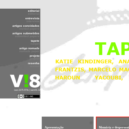
editorial
editorial
entrevista
interview
artigos convidados
invited papers
artigos submetidos
submitted papers
tapete
carpet
artigo nomads
nomads paper
projeto
project
resenha
review
issn 2175-974x | sem01-12
Apresentação
Memória e despersoni