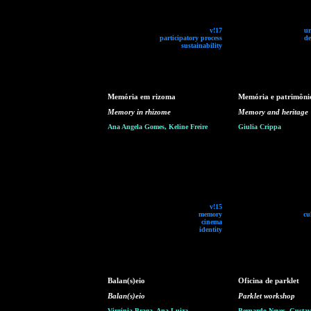
v!17
ur
participatory process
de
sustainability
Memória em rizoma
Memória e patrimôni
Memory in rhizome
Memory and heritage
Ana Angela Gomes, Keline Freire
Giulia Crippa
v!15
memory
cu
cinema
identity
Balan(s)eio
Oficina de parklet
Balan(s)eio
Parklet workshop
Virginia Braga, Ana Luiza
Bernardo Neves, Gustavo