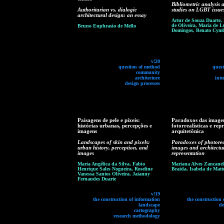
Bibliometric analysis 
Authoritarian vs. dialogic
studies on LGBT issue
architectural design: an essay
Artur de Souza Duarte,
de Oliveira, Maria de L
Bruno Euphrasio de Mello
Domingos, Renato Cymb
v!20
question of method
ques
community
architecture
inte
design processes
Paisagens de pele e píxeis:
Paradoxos das image
histórias urbanas, percepções e
fotorrealísticas e rep
imagens
arquitetônica
Landscapes of skin and pixels:
Paradoxes of photorea
urban history, perception, and
images and architectu
images
representation
Maria Angélica da Silva, Fabio
Mariana Alves Zancaneli
Henrique Sales Nogueira, Roseline
Braida, Isabela de Matt
Vanessa Santos Oliveira, Jaianny
Fernandes Duarte
v!19
the construction of information
the construction 
landscape
de
cartography
research methodology