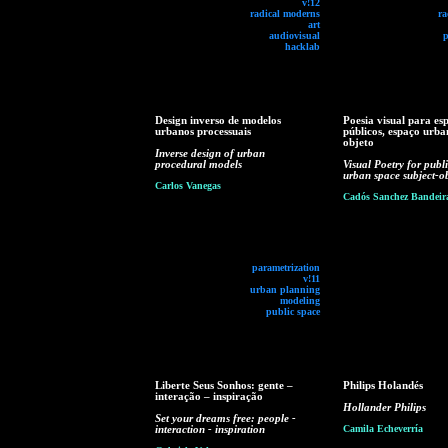
v!12
radical moderns
ra
art
audiovisual
p
hacklab
Design inverso de modelos
Poesia visual para es
urbanos processuais
públicos, espaço urba
objeto
Inverse design of urban
procedural models
Visual Poetry for publi
urban space subject-ob
Carlos Vanegas
Cadós Sanchez Bandeir
parametrization
v!11
urban planning
modeling
public space
Liberte Seus Sonhos: gente –
Philips Holandés
interação – inspiração
Hollander Philips
Set your dreams free: people -
interaction - inspiration
Camila Echeverría