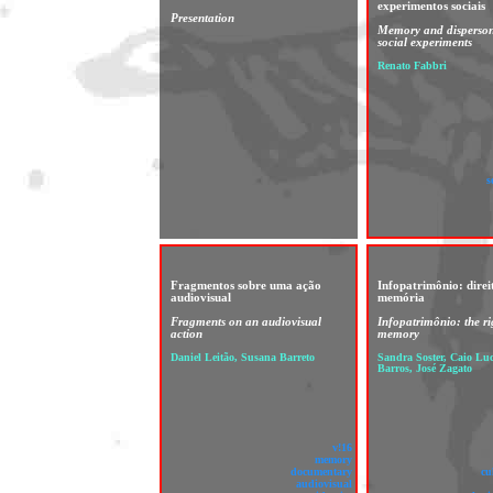
experimentos sociais
Presentation
Memory and dispersoni
social experiments
Renato Fabbri
s
Fragmentos sobre uma ação
Infopatrimônio: direi
audiovisual
memória
Fragments on an audiovisual
Infopatrimônio: the ri
action
memory
Daniel Leitão, Susana Barreto
Sandra Soster, Caio Lu
Barros, José Zagato
v!16
memory
documentary
cu
audiovisual