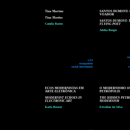
Tina Martins
SANTOS DUMONT: 
VOADOR
Tina Martins
SANTOS DUMONT: 
Camila Bastos
FLYING POET
Adelia Borges
ra
v!13
occupation
social movements
c
ECOS MODERNISTAS EM
O MODERNISMO O
ARTE ELETRÔNICA
PETRÓPOLIS
MODERNIST ECHOES IN
THE HIDDEN PETR
ELECTRONIC ART
MODERNISM
Karla Brunet
Erivelton da Silva