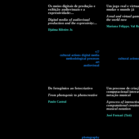
Os meios digitais de produção e
Um jogo real e virtua
exibição audiovisuais e a
mudar o mundo já
expressividade:...
A real and virtual ga
Digital media of audiovisual
the world now
production and the expressivity:...
Mariana Felippe, Val R
Djalma Ribeiro Jr.
v!7
cultural actions digital media
methodological processes
cultural action
art
audiovisual
Do fotogênico ao fotocriativo
Um processo de criaç
computacional intera
From photogenic to photocreative
notação musical
Paulo Castral
A process of interactiv
computational creatio
musical notation
José Fornari (Tuti)
photography