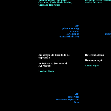
Carvalho, Karla Maria Pereira,
Aleska Oliveira
Cristiano Rodrigues
v!14
phenomenology
semiotics
r
cartography
insur
transdisciplinarity
s
Em defesa da liberdade de
Heterophotopia
expressão
Heterophotopia
In defense of freedom of
expression
Carlos Nigro
Cristina Costa
v!13
censorship
freedom of expression
culture