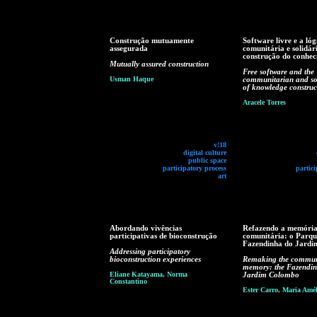
Construção mutuamente
Software livre e a lóg
assegurada
comunitária e solidár
construção do conhe
Mutually assured construction
Free software and the
Usman Haque
communitarian and sol
of knowledge construc
Aracele Torres
v!18
digital culture
public space
participatory process
partici
art
Abordando vivências
Refazendo a memóri
participativas de bioconstrução
comunitária: o Parqu
Fazendinha do Jard
Addressing participatory
bioconstruction experiences
Remaking the commun
memory: the Fazendin
Eliane Katayama, Norma
Jardim Colombo
Constantino
Ester Carro, Maria Amél