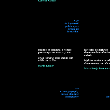
Gabriele Valente
v!10
do it yourself
public space
urban art
interaction
quando se caminha, o tempo
histórias de highrise -
para enquanto o espaço voa
documentário não-lin
cidade
when walking, time stands still
while space flies
highrise stories - non-
documentary and the c
Martin Kohler
Maria-Saroja Ponnamb
v!9
urban geography
urban planning
photography
con