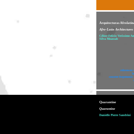
Arquitecturas Afrolatin
Afro-Latin Architectures
Céline Felício Veríssimo A
Silva Moassab
references 
l
counter-hegemonic 
Quarantine
Quarantine
Danielle Pierre Sandrini