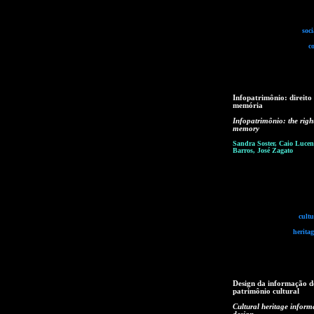
soc
c
Infopatrimônio: direito
memória
Infopatrimônio: the righ
memory
Sandra Soster, Caio Lucen
Barros, José Zagato
cultu
herita
Design da informação d
patrimônio cultural
Cultural heritage inform