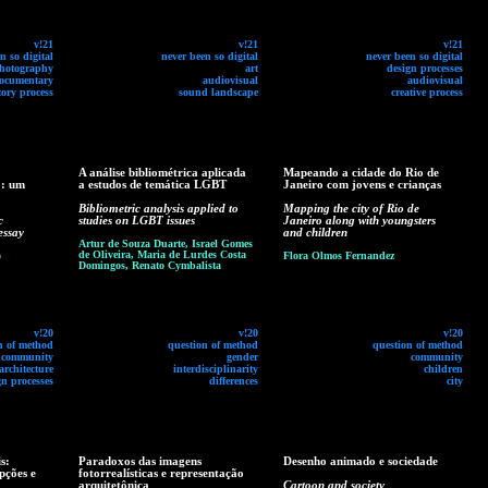
v!21
v!21
v!21
n so digital
never been so digital
never been so digital
hotography
art
design processes
ocumentary
audiovisual
audiovisual
tory process
sound landscape
creative process
A análise bibliométrica aplicada
Mapeando a cidade do Rio de
o: um
a estudos de temática LGBT
Janeiro com jovens e crianças
Bibliometric analysis applied to
Mapping the city of Rio de
c
studies on LGBT issues
Janeiro along with youngsters
essay
and children
Artur de Souza Duarte, Israel Gomes
de Oliveira, Maria de Lurdes Costa
o
Flora Olmos Fernandez
Domingos, Renato Cymbalista
v!20
v!20
v!20
n of method
question of method
question of method
community
gender
community
architecture
interdisciplinarity
children
gn processes
differences
city
s:
Paradoxos das imagens
Desenho animado e sociedade
pções e
fotorrealísticas e representação
arquitetônica
Cartoon and society