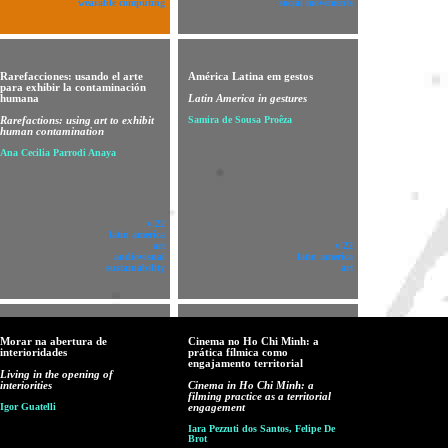
wearable computing
social movements
Rarefacciones: usando el arte
América Latina em gestos
para exhibir la contaminación
humana
Latin America in gestures
Rarefactions: using art to exhibit
Samira de Sousa Proêza
human contamination
Ana Cecilia Parrodi Anaya
v!22
latin america
art
v!22
audiovisual
latin america
sustainability
art
Morar na abertura de
Cinema no Ho Chi Minh: a
interioridades
prática fílmica como
engajamento territorial
Living in the opening of
interiorities
Cinema in Ho Chi Minh: a
filming practice as a territorial
Igor Guatelli
engagement
Iara Pezzuti dos Santos, Felipe De
Brot