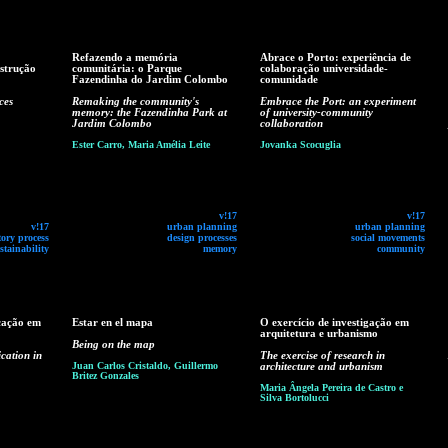
Refazendo a memória
Abrace o Porto: experiência de
nstrução
comunitária: o Parque
colaboração universidade-
Fazendinha do Jardim Colombo
comunidade
ces
Remaking the community's
Embrace the Port: an experiment
memory: the Fazendinha Park at
of university-community
Jardim Colombo
collaboration
Ester Carro, Maria Amélia Leite
Jovanka Scocuglia
v!17
v!17
v!17
urban planning
urban planning
tory process
design processes
social movements
stainability
memory
community
cação em
Estar en el mapa
O exercício de investigação em
arquitetura e urbanismo
Being on the map
cation in
The exercise of research in
Juan Carlos Cristaldo, Guillermo
architecture and urbanism
Britez Gonzales
Maria Ângela Pereira de Castro e
Silva Bortolucci