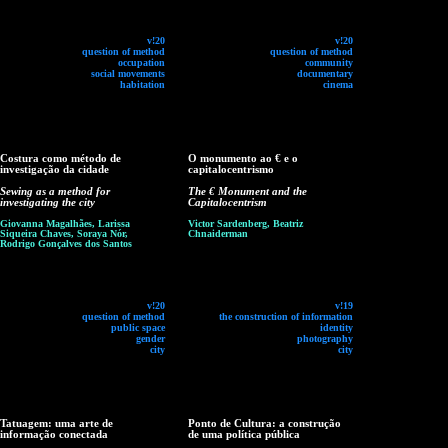
v!20
v!20
question of method
question of method
occupation
community
social movements
documentary
habitation
cinema
Costura como método de
O monumento ao € e o
investigação da cidade
capitalocentrismo
Sewing as a method for
The € Monument and the
investigating the city
Capitalocentrism
Giovanna Magalhães, Larissa
Victor Sardenberg, Beatriz
Siqueira Chaves, Soraya Nór,
Chnaiderman
Rodrigo Gonçalves dos Santos
v!20
v!19
question of method
the construction of information
public space
identity
gender
photography
city
city
Tatuagem: uma arte de
Ponto de Cultura: a construção
informação conectada
de uma política pública