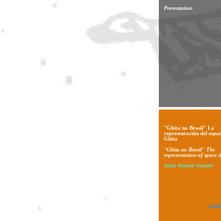
Presentation
"Ghita no Brasil" La
representación del espac
Ghita
"Ghita no Brasil" The
representation of space 
Aicha Haroun Yacoubi
creati