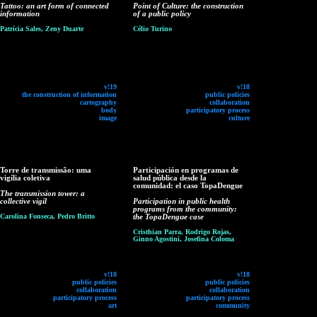
Tattoo: an art form of connected
Point of Culture: the construction
information
of a public policy
Patrícia Sales, Zeny Duarte
Célio Turino
v!19
v!18
the construction of information
public policies
cartography
collaboration
body
participatory process
image
culture
Torre de transmissão: uma
Participación en programas de
vigília coletiva
salud pública desde la
comunidad: el caso TopaDengue
The transmission tower: a
collective vigil
Participation in public health
programs from the community:
Carolina Fonseca, Pedro Britto
the TopaDengue case
Cristhian Parra, Rodrigo Rojas,
Ginno Agostini, Josefina Coloma
v!18
v!18
public policies
public policies
collaboration
collaboration
participatory process
participatory process
art
community