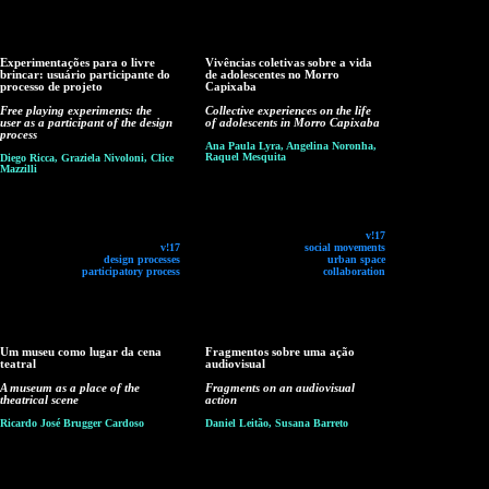
Experimentações para o livre
Vivências coletivas sobre a vida
brincar: usuário participante do
de adolescentes no Morro
processo de projeto
Capixaba
Free playing experiments: the
Collective experiences on the life
user as a participant of the design
of adolescents in Morro Capixaba
process
Ana Paula Lyra, Angelina Noronha,
Raquel Mesquita
Diego Ricca, Graziela Nivoloni, Clice
Mazzilli
v!17
v!17
social movements
design processes
urban space
participatory process
collaboration
Um museu como lugar da cena
Fragmentos sobre uma ação
teatral
audiovisual
A museum as a place of the
Fragments on an audiovisual
theatrical scene
action
Ricardo José Brugger Cardoso
Daniel Leitão, Susana Barreto