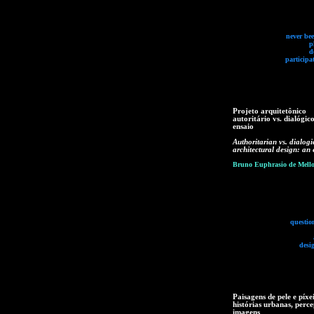
never bee
p
d
participa
Projeto arquitetônico
autoritário vs. dialógic
ensaio
Authoritarian vs. dialogi
architectural design: an 
Bruno Euphrasio de Mell
questio
desi
Paisagens de pele e píxei
histórias urbanas, perce
imagens