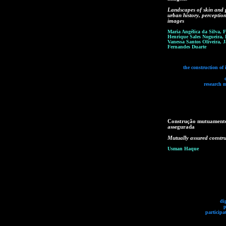
Landscapes of skin and p
urban history, perceptio
images
Maria Angélica da Silva, 
Henrique Sales Nogueira, 
Vanessa Santos Oliveira, 
Fernandes Duarte
the construction of
research 
Construção mutuament
assegurada
Mutually assured constru
Usman Haque
di
p
participa