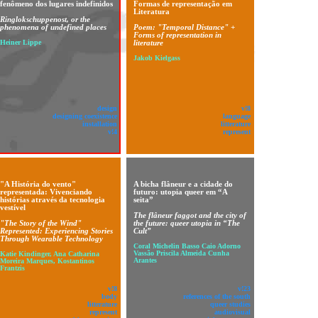
fenômeno dos lugares indefinidos
Formas de representação em
Literatura
Ringlokschuppenost, or the
phenomena of undefined places
Poem: "Temporal Distance" +
Forms of representation in
Heiner Lippe
literature
Jakob Kielgass
design
v!8
designing coexistence
language
installation
litterature
v!4
represent
"A História do vento"
A bicha flâneur e a cidade do
representada: Vivenciando
futuro: utopia queer em “A
histórias através da tecnologia
seita”
vestível
The flâneur faggot and the city of
"The Story of the Wind"
the future: queer utopia in “The
Represented: Experiencing Stories
Cult”
Through Wearable Technology
Coral Michelin Basso Caio Adorno
Vassão Priscila Almeida Cunha
Katie Kindinger, Ana Catharina
Arantes
Moreira Marques, Kostantinos
Frantzis
v!8
v!23
body
references of the south
litterature
queer studies
represent
audiovisual