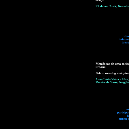
design
Khaldoun Zreik, Nasredi
cultu
informa
intern
Metáforas de uma tecit
urbana
Urban weaving metapho
Anna Lúcia Vieira e Silva,
Moreira de Sousa, Naggila
u
participa
l
urban r