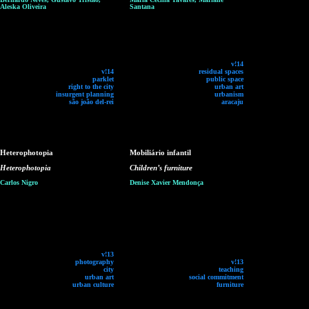
Aleska Oliveira
Santana
v!14
v!14
residual spaces
parklet
public space
right to the city
urban art
insurgent planning
urbanism
são joão del-rei
aracaju
Heterophotopia
Mobiliário infantil
Heterophotopia
Children’s furniture
Carlos Nigro
Denise Xavier Mendonça
v!13
photography
v!13
city
teaching
urban art
social commitment
urban culture
furniture