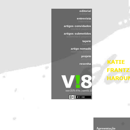
editorial
editorial
entrevista
interview
artigos convidados
invited papers
artigos submetidos
submitted papers
tapete
carpet
artigo nomads
nomads paper
projeto
project
resenha
review
issn 2175-974x | sem01-12
Apresentação