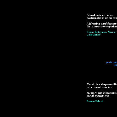
Abordando vivências
participativas de bioco
Addressing participatory
bioconstruction experien
Eliane Katayama, Norma
Constantino
participa
su
Memória e despersonifi
experimentos sociais
Memory and dispersonifi
social experiments
Renato Fabbri