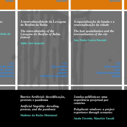
theater
represent
represent
as
A interculturalidade da Lavagem
A espacialização da bunda e a
do Bonfim da Bahia
ressexualização da cidade
The interculturality of the
The butt spatialization and the
ndréia da
Lavagem do Bonfim of Bahia
resexualization of the city
festival
Ana Paula Garcia Boscatti
Atílio José Avancini
v!23
v!22
v!22
of the south
latin america
latin america
atin america
culture
body
architecture
memory
cultural production
audiovisual
freedom of expression
gender
Burrice Artificial: decodificação,
Janelas polifônicas: uma
protesto e pandemia
experiência projetual por
cenários
Artificial Stupidity: decoding,
protests, and the pandemic
Polyphonic windows: a project
experience through scenarios
Matheus da Rocha Montanari
Analu Favretto, Maurício Vassali