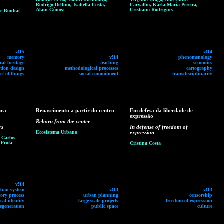
Rodrigo Delfino, Isabella Costa,
Carvalho, Karla Maria Pereira,
Alain Gómez
Cristiano Rodrigues
ne Bouhaï
v!15
v!14
memory
v!14
phenomenology
ral heritage
teaching
semiotics
tion design
methodological processes
cartography
et of things
social commitment
transdisciplinarity
ura
Renascimento a partir do centro
Em defesa da liberdade de
expressão
Reborn from the center
rs
In defense of freedom of
Ecosistema Urbano
expression
 Carlos
 Frota
Cristina Costa
v!14
rban system
v!13
v!13
tory process
urban planning
censorship
ocal identity
large scale projects
freedom of expression
egeneration
public space
culture