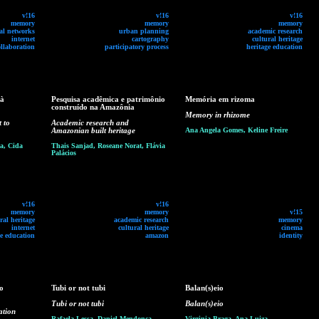
v!16
v!16
v!16
memory
memory
memory
ial networks
urban planning
academic research
internet
cartography
cultural heritage
ollaboration
participatory process
heritage education
 à
Pesquisa acadêmica e patrimônio
Memória em rizoma
construído na Amazônia
Memory in rhizome
t to
Academic research and
Amazonian built heritage
Ana Angela Gomes, Keline Freire
a, Cida
Thais Sanjad, Roseane Norat, Flávia
Palácios
v!16
v!16
memory
memory
v!15
ral heritage
academic research
memory
internet
cultural heritage
cinema
ge education
amazon
identity
o
Tubi or not tubi
Balan(s)eio
Tubi or not tubi
Balan(s)eio
ation
Rafaela Lessa, Daniel Mendonça,
Virginia Braga, Ana Luiza