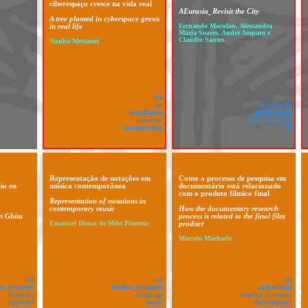
ciberespaço cresce na vida real
AEurasia_Revisit the City
A tree planted in cyberspace grows
in real life
Fernando Maculan, Alessandra
Maria Soares, André Amparo e
Claúdio Santos
Naziha Mestaoui
v!8
art
installation
installation
public space
represent
places of living
sustainability
v!5
Representação de notações em
Como o processo de pesquisa em
io en
música contemporânea
documentário está relacionado
com o produto filmico final
Representation of notations in
contemporary music
How the documentary research
in Ghita
process is related to the final film
Emanuel Dimas de Melo Pimenta
product
Marcelo Machado
v!8
v!8
v!8
on processes
creation processes
audiovisual
madness
language
creation processes
represent
music
documentary