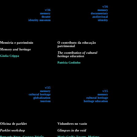
v!16
v!16
memory
memory
documentary
theater
audiovisual
identity museum
identity
Memória e patrimônio
O contributo da educação
patrimonial
Memory and heritage
The contribution of cultural
Giulia Crippa
heritage education
Patrícia Godinho
v!15
memory
v!15
cultural heritage
memory
globalization
cultural heritage
tourism
heritage education
Oficina de parklet
Vislumbres no vazio
Parklet workshop
Glimpses in the void
Bernardo Neves, Gustavo Tristão,
Maria Cecília Tavares, Mariane