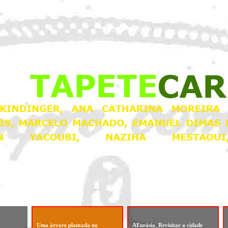
Uma árvore plantada no
AEurásia_Revisitar a cidade