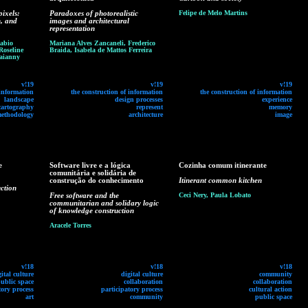
ixels:
Paradoxes of photorealistic
Felipe de Melo Martins
n, and
images and architectural
representation
Fabio
Mariana Alves Zancaneli, Frederico
Roseline
Braida, Isabela de Mattos Ferreira
Jaianny
v!19
v!19
v!19
 information
the construction of information
the construction of information
landscape
design processes
experience
cartography
represent
memory
methodology
architecture
image
e
Software livre e a lógica
Cozinha comum itinerante
comunitária e solidária de
construção do conhecimento
Itinerant common kitchen
ction
Free software and the
Ceci Nery, Paula Lobato
communitarian and solidary logic
of knowledge construction
Aracele Torres
v!18
v!18
v!18
gital culture
digital culture
community
ublic space
collaboration
collaboration
tory process
participatory process
cultural action
art
community
public space