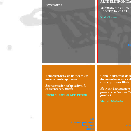
ARTE ELETRÔNIC
Presentation
MODERNIST ECHOE
ELECTRONIC ART
Karla Brunet
ra
Representação de notações em
Como o processo de p
música contemporânea
documentário está re
com o produto filmico
Representation of notations in
contemporary music
How the documentary 
process is related to th
Emanuel Dimas de Melo Pimenta
product
Marcelo Machado
v!8
creation processes
language
cre
music