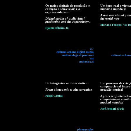
Os meios digitais de produção e
Um jogo real e virtua
exibição audiovisuais e a
mudar o mundo já
expressividade:...
A real and virtual ga
Digital media of audiovisual
the world now
production and the expressivity:...
Mariana Felippe, Val R
Djalma Ribeiro Jr.
v!7
cultural actions digital media
methodological processes
cultural action
art
audiovisual
Do fotogênico ao fotocriativo
Um processo de criaç
computacional intera
From photogenic to photocreative
notação musical
Paulo Castral
A process of interactiv
computational creatio
musical notation
José Fornari (Tuti)
photography