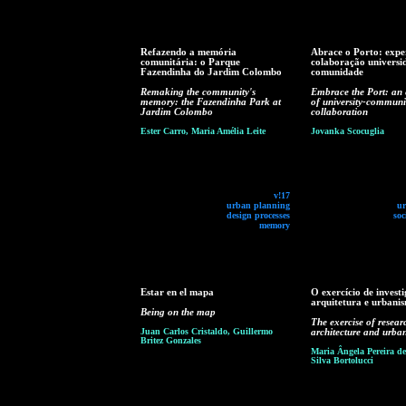
Refazendo a memória
Abrace o Porto: expe
comunitária: o Parque
colaboração universi
Fazendinha do Jardim Colombo
comunidade
Remaking the community's
Embrace the Port: an
memory: the Fazendinha Park at
of university-communi
Jardim Colombo
collaboration
Ester Carro, Maria Amélia Leite
Jovanka Scocuglia
v!17
urban planning
ur
design processes
soc
memory
Estar en el mapa
O exercício de invest
arquitetura e urbani
Being on the map
The exercise of resear
Juan Carlos Cristaldo, Guillermo
architecture and urba
Britez Gonzales
Maria Ângela Pereira de
Silva Bortolucci