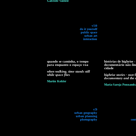
Gabriele Valente
v!10
do it yourself
public space
urban art
interaction
quando se caminha, o tempo
histórias de highrise -
para enquanto o espaço voa
documentário não-lin
cidade
when walking, time stands still
while space flies
highrise stories - non-
documentary and the c
Martin Kohler
Maria-Saroja Ponnamb
v!9
urban geography
urban planning
photography
con