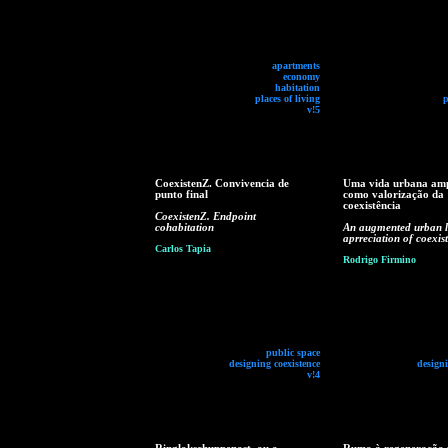
apartments
economy
habitation
places of living
p
v!5
CoexistenZ. Convivencia de
Uma vida urbana am
punto final
como valorização da
coexistência
CoexistenZ. Endpoint
cohabitation
An augmented urban li
aprreciation of coexis
Carlos Tapia
Rodrigo Firmino
public space
designing coexistence
designi
v!4