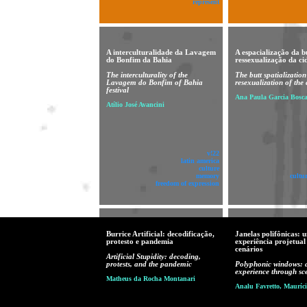
represent
A interculturalidade da Lavagem
A espacialização da b
do Bonfim da Bahia
ressexualização da ci
The interculturality of the
The butt spatializatio
Lavagem do Bonfim of Bahia
resexualization of the 
festival
Ana Paula Garcia Bosca
Atílio José Avancini
v!22
latin america
culture
memory
cultu
freedom of expression
Burrice Artificial: decodificação,
Janelas polifônicas: 
protesto e pandemia
experiência projetual
cenários
Artificial Stupidity: decoding,
protests, and the pandemic
Polyphonic windows: a
experience through sc
Matheus da Rocha Montanari
Analu Favretto, Mauríci