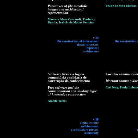
Paradoxes of photorealistic
Felipe de Melo Martins
images and architectural
representation
Mariana Alves Zancaneli, Frederico
Braida, Isabela de Mattos Ferreira
v!19
the construction of information
the construction 
design processes
represent
architecture
Software livre e a lógica
Cozinha comum itine
comunitária e solidária de
construção do conhecimento
Itinerant common kit
Free software and the
Ceci Nery, Paula Lobato
communitarian and solidary logic
of knowledge construction
Aracele Torres
v!18
digital culture
collaboration
participatory process
community