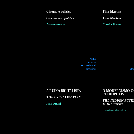
Cinema e política
Tina Martins
Cinema and politics
Tina Martins
Arthur Autran
Camila Bastos
v!13
cinema
audiovisual
politics
soc
A RUÍNA BRUTALISTA
O MODERNISMO O
PETRÓPOLIS
THE BRUTALIST RUIN
THE HIDDEN PETR
Ana Ottoni
MODERNISM
Erivelton da Silva