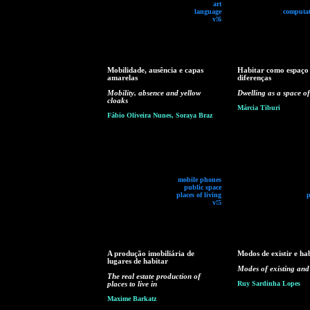
art
language
computat
v!6
Mobilidade, ausência e capas
Habitar como espaço
amarelas
diferenças
Mobility, absence and yellow
Dwelling as a space of
cloaks
Márcia Tiburi
Fábio Oliveira Nunes, Soraya Braz
mobile phones
public space
places of living
p
v!5
A produção imobiliária de
Modos de existir e ha
lugares de habitar
Modes of existing and
The real estate production of
places to live in
Ruy Sardinha Lopes
Maxime Barkatz