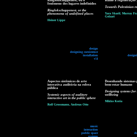
Ringlokschuppenost, ou o
Rumo à regeneração p
fenômeno dos lugares indefinidos
Towards Palestinian r
Ringlokschuppenost, or the
phenomena of undefined places
Yara Sharif, Murray Fra
Golzari
Heiner Lippe
design
designing coexistence
installation
designi
v!4
Aspectos sistêmicos de arte
Desenhando sistemas 
interativa auditória na esfera
bem-estar humano
pública
Designing systems fo
Systemic aspects of auditory
wellbeing
interactive art in the public sphere
Mikko Koria
Rolf Grossmann, Andreas Otto
music
interaction
public space
d
systems