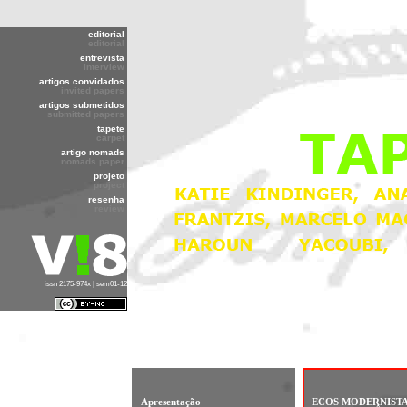
editorial
editorial
entrevista
interview
artigos convidados
invited papers
artigos submetidos
submitted papers
tapete
carpet
artigo nomads
nomads paper
projeto
project
resenha
review
issn 2175-974x | sem01-12
Apresentação
ECOS MODERNISTA