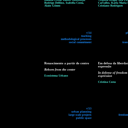
Rodrigo Delfino, Isabella Costa,
Carvalho, Karla Maria P
Alain Gómez
Cristiano Rodrigues
v!14
p
teaching
methodological processes
social commitment
tran
Renascimento a partir do centro
Em defesa da liberda
expressão
Reborn from the center
In defense of freedom
Ecosistema Urbano
expression
Cristina Costa
v!13
urban planning
large scale projects
freedom
public space