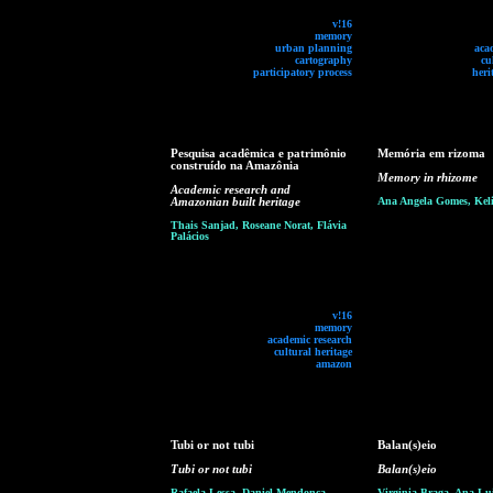
v!16
memory
urban planning
aca
cartography
cu
participatory process
heri
Pesquisa acadêmica e patrimônio
Memória em rizoma
construído na Amazônia
Memory in rhizome
Academic research and
Amazonian built heritage
Ana Angela Gomes, Keli
Thais Sanjad, Roseane Norat, Flávia
Palácios
v!16
memory
academic research
cultural heritage
amazon
Tubi or not tubi
Balan(s)eio
Tubi or not tubi
Balan(s)eio
Rafaela Lessa, Daniel Mendonça,
Virginia Braga, Ana Lu