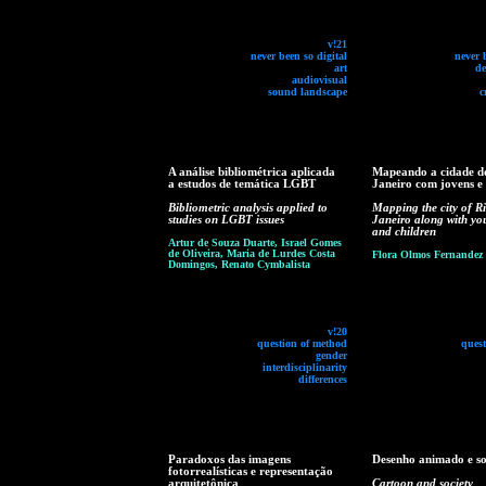
v!21
never been so digital
never 
art
de
audiovisual
sound landscape
c
A análise bibliométrica aplicada
Mapeando a cidade d
a estudos de temática LGBT
Janeiro com jovens e 
Bibliometric analysis applied to
Mapping the city of R
studies on LGBT issues
Janeiro along with yo
and children
Artur de Souza Duarte, Israel Gomes
de Oliveira, Maria de Lurdes Costa
Flora Olmos Fernandez
Domingos, Renato Cymbalista
v!20
question of method
ques
gender
interdisciplinarity
differences
Paradoxos das imagens
Desenho animado e s
fotorrealísticas e representação
arquitetônica
Cartoon and society