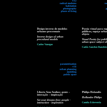
v!12
radical moderns
ra
habitation
photography
p
places of living
Design inverso de modelos
Poesia visual para es
urbanos processuais
públicos, espaço urba
objeto
Inverse design of urban
procedural models
Visual Poetry for publi
urban space subject-ob
Carlos Vanegas
Cadós Sanchez Bandeir
parametrization
v!11
urban planning
modeling
public space
Liberte Seus Sonhos: gente –
Philips Holandés
interação – inspiração
Hollander Philips
Set your dreams free: people -
interaction - inspiration
Camila Echeverría