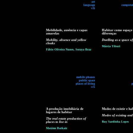
art
language
computat
v!6
Mobilidade, ausência e capas
Habitar como espaço
amarelas
diferenças
Mobility, absence and yellow
Dwelling as a space of
cloaks
Márcia Tiburi
Fábio Oliveira Nunes, Soraya Braz
mobile phones
public space
places of living
p
v!5
A produção imobiliária de
Modos de existir e ha
lugares de habitar
Modes of existing and
The real estate production of
places to live in
Ruy Sardinha Lopes
Maxime Barkatz