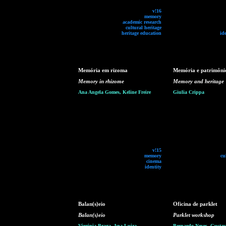
v!16
memory
academic research
cultural heritage
heritage education
id
Memória em rizoma
Memória e patrimôni
Memory in rhizome
Memory and heritage
Ana Angela Gomes, Keline Freire
Giulia Crippa
v!15
memory
cu
cinema
identity
Balan(s)eio
Oficina de parklet
Balan(s)eio
Parklet workshop
Virginia Braga, Ana Luiza
Bernardo Neves, Gustavo