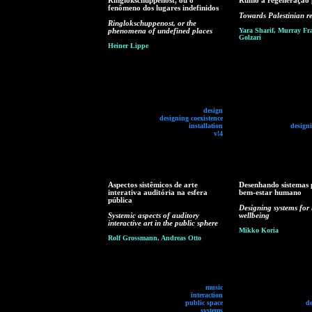
Ringlokschuppenost, ou o
Rumo à regeneração p
fenômeno dos lugares indefinidos
Towards Palestinian r
Ringlokschuppenost, or the
phenomena of undefined places
Yara Sharif, Murray Fra
Golzari
Heiner Lippe
design
designing coexistence
installation
designi
v!4
Aspectos sistêmicos de arte
Desenhando sistemas 
interativa auditória na esfera
bem-estar humano
pública
Designing systems fo
Systemic aspects of auditory
wellbeing
interactive art in the public sphere
Mikko Koria
Rolf Grossmann, Andreas Otto
music
interaction
public space
d
systems