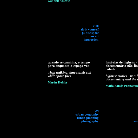
Gabriele Valente
v!10
do it yourself
public space
urban art
interaction
quando se caminha, o tempo
histórias de highrise -
para enquanto o espaço voa
documentário não-lin
cidade
when walking, time stands still
while space flies
highrise stories - non-
documentary and the c
Martin Kohler
Maria-Saroja Ponnamb
v!9
urban geography
urban planning
photography
con