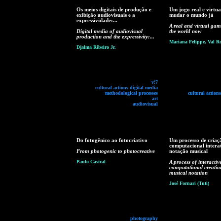
Os meios digitais de produção e
Um jogo real e virtua
exibição audiovisuais e a
mudar o mundo já
expressividade:...
A real and virtual ga
Digital media of audiovisual
the world now
production and the expressivity:...
Mariana Felippe, Val R
Djalma Ribeiro Jr.
v!7
cultural actions digital media
methodological processes
cultural action
art
audiovisual
Do fotogênico ao fotocriativo
Um processo de criaç
computacional intera
From photogenic to photocreative
notação musical
Paulo Castral
A process of interactiv
computational creatio
musical notation
José Fornari (Tuti)
photography