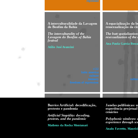
represent
A interculturalidade da Lavagem
A espacialização da b
do Bonfim da Bahia
ressexualização da ci
The interculturality of the
The butt spatializatio
Lavagem do Bonfim of Bahia
resexualization of the 
festival
Ana Paula Garcia Bosca
Atílio José Avancini
v!22
latin america
culture
memory
cultu
freedom of expression
Burrice Artificial: decodificação,
Janelas polifônicas: 
protesto e pandemia
experiência projetual
cenários
Artificial Stupidity: decoding,
protests, and the pandemic
Polyphonic windows: a
experience through sc
Matheus da Rocha Montanari
Analu Favretto, Mauríci