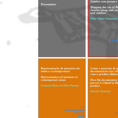
Janeiro com jovens e 
Presentation
Mapping the city of R
Janeiro along with yo
and children
Flora Olmos Fernandez
ques
Representação de notações em
Como o processo de p
música contemporânea
documentário está re
com o produto filmico
Representation of notations in
contemporary music
How the documentary 
process is related to th
Emanuel Dimas de Melo Pimenta
product
Marcelo Machado
v!8
creation processes
language
cre
music