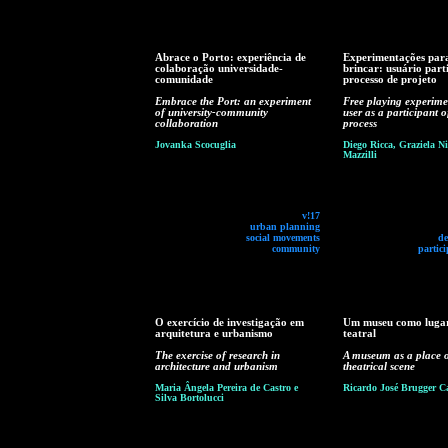
Abrace o Porto: experiência de
Experimentações para
colaboração universidade-
brincar: usuário part
comunidade
processo de projeto
Embrace the Port: an experiment
Free playing experime
of university-community
user as a participant o
collaboration
process
Jovanka Scocuglia
Diego Ricca, Graziela Ni
Mazzilli
v!17
urban planning
social movements
de
community
partici
O exercício de investigação em
Um museu como lugar
arquitetura e urbanismo
teatral
The exercise of research in
A museum as a place o
architecture and urbanism
theatrical scene
Maria Ângela Pereira de Castro e
Ricardo José Brugger C
Silva Bortolucci