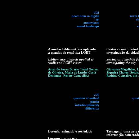
v!21
never been so digital
never 
art
de
audiovisual
sound landscape
c
A análise bibliométrica aplicada
Costura como método
a estudos de temática LGBT
investigação da cidad
Bibliometric analysis applied to
Sewing as a method fo
studies on LGBT issues
investigating the city
Artur de Souza Duarte, Israel Gomes
Giovanna Magalhães, L
de Oliveira, Maria de Lurdes Costa
Siqueira Chaves, Soray
Domingos, Renato Cymbalista
Rodrigo Gonçalves dos 
v!20
question of method
ques
gender
interdisciplinarity
differences
Desenho animado e sociedade
Tatuagem: uma arte 
informação conectad
Cartoon and society