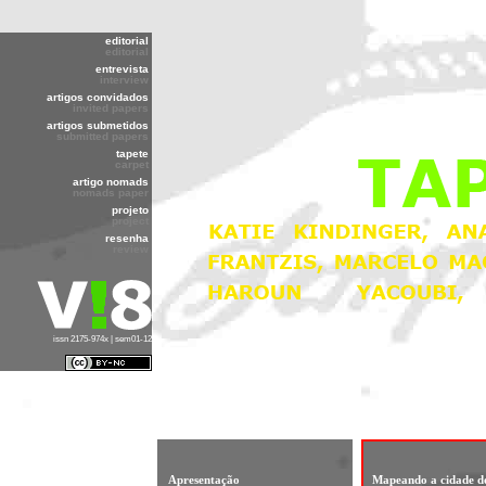
editorial
editorial
entrevista
interview
artigos convidados
invited papers
artigos submetidos
submitted papers
tapete
carpet
artigo nomads
nomads paper
projeto
project
resenha
review
issn 2175-974x | sem01-12
Apresentação
Mapeando a cidade d