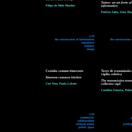
Tattoo: an art form o
Felipe de Melo Martins
information
Patrícia Sales, Zeny Dua
v!19
the construction of information
the construction 
experience
memory
image
Cozinha comum itinerante
Torre de transmissão
vigília coletiva
Itinerant common kitchen
The transmission towe
Ceci Nery, Paula Lobato
collective vigil
Carolina Fonseca, Pedro
v!18
community
collaboration
cultural action
partici
public space