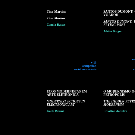
Tina Martins
SANTOS DUMONT: 
VOADOR
Tina Martins
SANTOS DUMONT: 
Camila Bastos
FLYING POET
Adelia Borges
ra
v!13
occupation
social movements
c
ECOS MODERNISTAS EM
O MODERNISMO O
ARTE ELETRÔNICA
PETRÓPOLIS
MODERNIST ECHOES IN
THE HIDDEN PETR
ELECTRONIC ART
MODERNISM
Karla Brunet
Erivelton da Silva