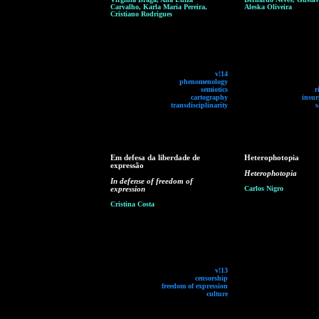
Carvalho, Karla Maria Pereira,
Aleska Oliveira
Cristiano Rodrigues
v!14
phenomenology
semiotics
r
cartography
insur
transdisciplinarity
s
Em defesa da liberdade de
Heterophotopia
expressão
Heterophotopia
In defense of freedom of
expression
Carlos Nigro
Cristina Costa
v!13
censorship
freedom of expression
culture