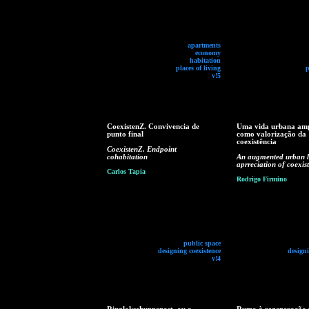
apartments
economy
habitation
places of living
p
v!5
CoexistenZ. Convivencia de
Uma vida urbana am
punto final
como valorização da
coexistência
CoexistenZ. Endpoint
cohabitation
An augmented urban li
aprreciation of coexis
Carlos Tapia
Rodrigo Firmino
public space
designing coexistence
designi
v!4