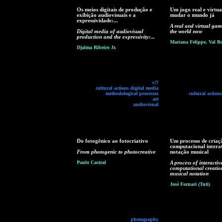
Os meios digitais de produção e
Um jogo real e virtua
exibição audiovisuais e a
mudar o mundo já
expressividade:...
A real and virtual ga
Digital media of audiovisual
the world now
production and the expressivity:...
Mariana Felippe, Val R
Djalma Ribeiro Jr.
v!7
cultural actions digital media
methodological processes
cultural action
art
audiovisual
Do fotogênico ao fotocriativo
Um processo de criaç
computacional intera
From photogenic to photocreative
notação musical
Paulo Castral
A process of interactiv
computational creatio
musical notation
José Fornari (Tuti)
photography