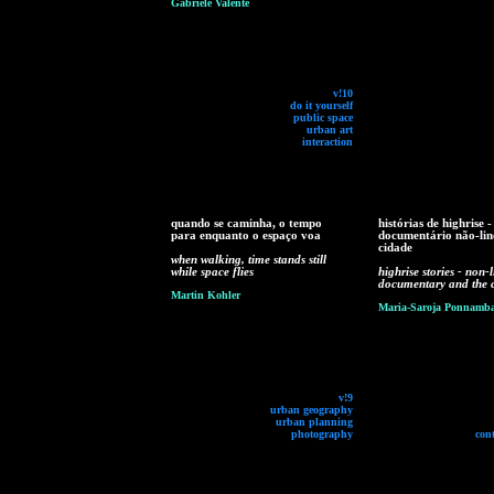
Gabriele Valente
v!10
do it yourself
public space
urban art
interaction
quando se caminha, o tempo
histórias de highrise -
para enquanto o espaço voa
documentário não-lin
cidade
when walking, time stands still
while space flies
highrise stories - non-
documentary and the c
Martin Kohler
Maria-Saroja Ponnamb
v!9
urban geography
urban planning
photography
con