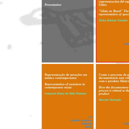
representación del es
Presentation
Ghita
"Ghita no Brasil" The
representation of spac
Aicha Haroun Yacoubi
cre
Representação de notações em
Como o processo de p
música contemporânea
documentário está re
com o produto filmico
Representation of notations in
contemporary music
How the documentary 
process is related to th
Emanuel Dimas de Melo Pimenta
product
Marcelo Machado
v!8
creation processes
language
cre
music