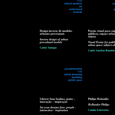
v!12
radical moderns
ra
art
audiovisual
p
hacklab
Design inverso de modelos
Poesia visual para es
urbanos processuais
públicos, espaço urba
objeto
Inverse design of urban
procedural models
Visual Poetry for publi
urban space subject-ob
Carlos Vanegas
Cadós Sanchez Bandeir
parametrization
v!11
urban planning
modeling
public space
Liberte Seus Sonhos: gente –
Philips Holandés
interação – inspiração
Hollander Philips
Set your dreams free: people -
interaction - inspiration
Camila Echeverría