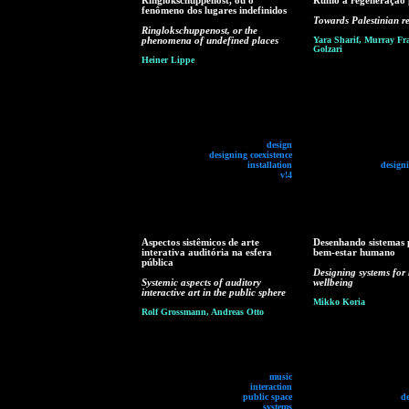
Ringlokschuppenost, ou o
Rumo à regeneração p
fenômeno dos lugares indefinidos
Towards Palestinian r
Ringlokschuppenost, or the
phenomena of undefined places
Yara Sharif, Murray Fra
Golzari
Heiner Lippe
design
designing coexistence
installation
designi
v!4
Aspectos sistêmicos de arte
Desenhando sistemas 
interativa auditória na esfera
bem-estar humano
pública
Designing systems fo
Systemic aspects of auditory
wellbeing
interactive art in the public sphere
Mikko Koria
Rolf Grossmann, Andreas Otto
music
interaction
public space
d
systems