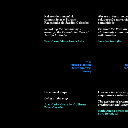
Refazendo a memória
Abrace o Porto: expe
comunitária: o Parque
colaboração universi
Fazendinha do Jardim Colombo
comunidade
Remaking the community's
Embrace the Port: an
memory: the Fazendinha Park at
of university-communi
Jardim Colombo
collaboration
Ester Carro, Maria Amélia Leite
Jovanka Scocuglia
v!17
urban planning
ur
design processes
soc
memory
Estar en el mapa
O exercício de invest
arquitetura e urbani
Being on the map
The exercise of resear
Juan Carlos Cristaldo, Guillermo
architecture and urba
Britez Gonzales
Maria Ângela Pereira de
Silva Bortolucci