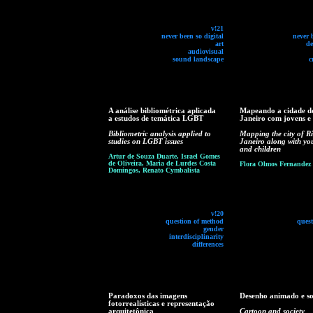
v!21
never been so digital
never 
art
de
audiovisual
sound landscape
c
A análise bibliométrica aplicada
Mapeando a cidade d
a estudos de temática LGBT
Janeiro com jovens e 
Bibliometric analysis applied to
Mapping the city of R
studies on LGBT issues
Janeiro along with yo
and children
Artur de Souza Duarte, Israel Gomes
de Oliveira, Maria de Lurdes Costa
Flora Olmos Fernandez
Domingos, Renato Cymbalista
v!20
question of method
ques
gender
interdisciplinarity
differences
Paradoxos das imagens
Desenho animado e s
fotorrealísticas e representação
arquitetônica
Cartoon and society