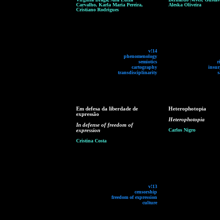
Carvalho, Karla Maria Pereira,
Aleska Oliveira
Cristiano Rodrigues
v!14
phenomenology
semiotics
r
cartography
insur
transdisciplinarity
s
Em defesa da liberdade de
Heterophotopia
expressão
Heterophotopia
In defense of freedom of
expression
Carlos Nigro
Cristina Costa
v!13
censorship
freedom of expression
culture