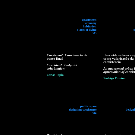
apartments
economy
habitation
places of living
p
v!5
CoexistenZ. Convivencia de
Uma vida urbana am
punto final
como valorização da
coexistência
CoexistenZ. Endpoint
cohabitation
An augmented urban li
aprreciation of coexis
Carlos Tapia
Rodrigo Firmino
public space
designing coexistence
designi
v!4