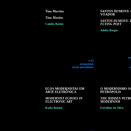
Tina Martins
SANTOS DUMONT: 
VOADOR
Tina Martins
SANTOS DUMONT: 
Camila Bastos
FLYING POET
Adelia Borges
ra
v!13
occupation
social movements
c
ECOS MODERNISTAS EM
O MODERNISMO O
ARTE ELETRÔNICA
PETRÓPOLIS
MODERNIST ECHOES IN
THE HIDDEN PETR
ELECTRONIC ART
MODERNISM
Karla Brunet
Erivelton da Silva