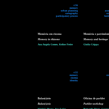
v!16
memory
urban planning
aca
cartography
cu
participatory process
heri
Memória em rizoma
Memória e patrimôni
Memory in rhizome
Memory and heritage
Ana Angela Gomes, Keline Freire
Giulia Crippa
v!15
memory
cu
cinema
identity
Balan(s)eio
Oficina de parklet
Balan(s)eio
Parklet workshop
Virginia Braga, Ana Luiza
Bernardo Neves, Gustavo