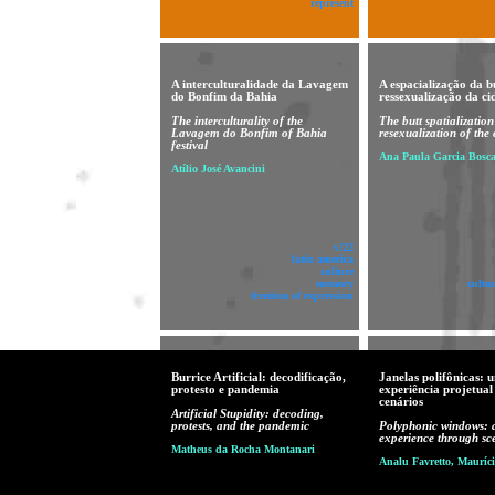
represent
A interculturalidade da Lavagem
A espacialização da b
do Bonfim da Bahia
ressexualização da ci
The interculturality of the
The butt spatializatio
Lavagem do Bonfim of Bahia
resexualization of the 
festival
Ana Paula Garcia Bosca
Atílio José Avancini
v!22
latin america
culture
memory
cultu
freedom of expression
Burrice Artificial: decodificação,
Janelas polifônicas: 
protesto e pandemia
experiência projetual
cenários
Artificial Stupidity: decoding,
protests, and the pandemic
Polyphonic windows: a
experience through sc
Matheus da Rocha Montanari
Analu Favretto, Mauríci