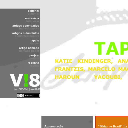
editorial
editorial
entrevista
interview
artigos convidados
invited papers
artigos submetidos
submitted papers
tapete
carpet
artigo nomads
nomads paper
projeto
project
resenha
review
issn 2175-974x | sem01-12
Apresentação
"Ghita no Brasil" La