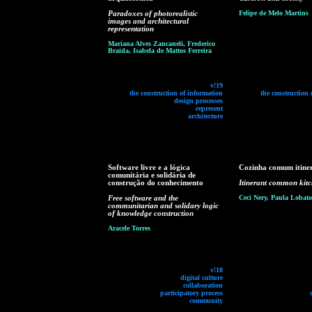
Paradoxes of photorealistic
Felipe de Melo Martins
images and architectural
representation
Mariana Alves Zancaneli, Frederico
Braida, Isabela de Mattos Ferreira
v!19
the construction of information
the construction 
design processes
represent
architecture
Software livre e a lógica
Cozinha comum itine
comunitária e solidária de
construção do conhecimento
Itinerant common kit
Free software and the
Ceci Nery, Paula Lobato
communitarian and solidary logic
of knowledge construction
Aracele Torres
v!18
digital culture
collaboration
participatory process
community