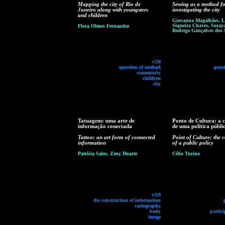
Mapping the city of Rio de
Sewing as a method fo
Janeiro along with youngsters
investigating the city
and children
Giovanna Magalhães, L
Siqueira Chaves, Soray
Flora Olmos Fernandez
Rodrigo Gonçalves dos 
v!20
question of method
ques
community
children
city
Tatuagem: uma arte de
Ponto de Cultura: a 
informação conectada
de uma política públi
Tattoo: an art form of connected
Point of Culture: the 
information
of a public policy
Patrícia Sales, Zeny Duarte
Célio Turino
v!19
the construction of information
cartography
body
partici
image