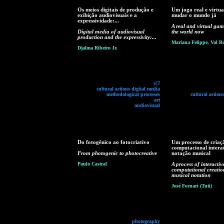
Os meios digitais de produção e
Um jogo real e virtua
exibição audiovisuais e a
mudar o mundo já
expressividade:...
A real and virtual ga
Digital media of audiovisual
the world now
production and the expressivity:...
Mariana Felippe, Val R
Djalma Ribeiro Jr.
v!7
cultural actions digital media
methodological processes
cultural action
art
audiovisual
Do fotogênico ao fotocriativo
Um processo de criaç
computacional intera
From photogenic to photocreative
notação musical
Paulo Castral
A process of interactiv
computational creatio
musical notation
José Fornari (Tuti)
photography