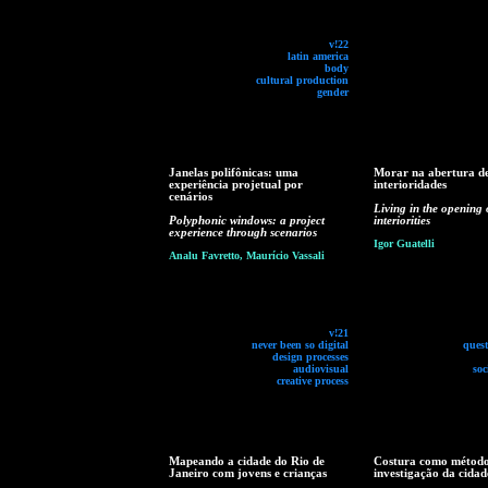
v!22
latin america
body
cultural production
gender
Janelas polifônicas: uma
Morar na abertura d
experiência projetual por
interioridades
cenários
Living in the opening 
Polyphonic windows: a project
interiorities
experience through scenarios
Igor Guatelli
Analu Favretto, Maurício Vassali
v!21
never been so digital
ques
design processes
audiovisual
soc
creative process
Mapeando a cidade do Rio de
Costura como método
Janeiro com jovens e crianças
investigação da cidad