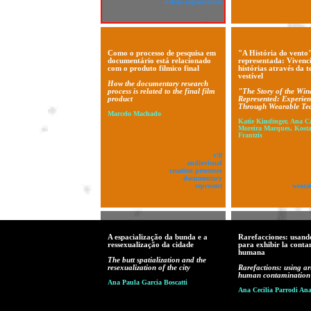
urban regeneration
Como o processo de pesquisa em
"A História do vento
documentário está relacionado
representada: Vivenc
com o produto filmico final
histórias através da 
vestível
How the documentary research
process is related to the final film
"The Story of the Win
product
Represented: Experien
Through Wearable Te
Marcelo Machado
Katie Kindinger, Ana C
Moreira Marques, Kosta
Frantzis
v!8
audiovisual
creation processes
documentary
represent
weara
A espacialização da bunda e a
Rarefacciones: usando
ressexualização da cidade
para exhibir la cont
humana
The butt spatialization and the
resexualization of the city
Rarefactions: using art
human contamination
Ana Paula Garcia Boscatti
Ana Cecilia Parrodi An