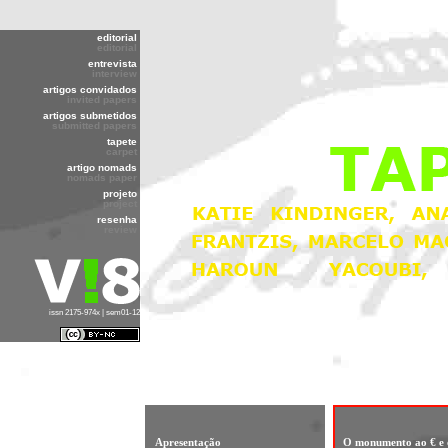
editorial
editorial
entrevista
interview
artigos convidados
invited papers
artigos submetidos
submitted papers
tapete
carpet
artigo nomads
nomads paper
projeto
project
resenha
review
issn 2175-974x | sem01-12
Apresentação
O monumento ao € e 