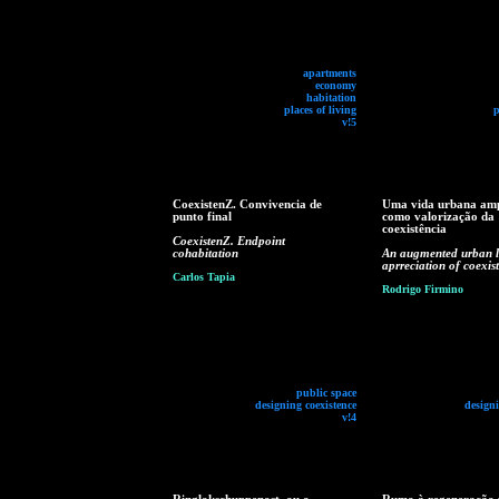
apartments
economy
habitation
places of living
p
v!5
CoexistenZ. Convivencia de
Uma vida urbana am
punto final
como valorização da
coexistência
CoexistenZ. Endpoint
cohabitation
An augmented urban li
aprreciation of coexis
Carlos Tapia
Rodrigo Firmino
public space
designing coexistence
designi
v!4