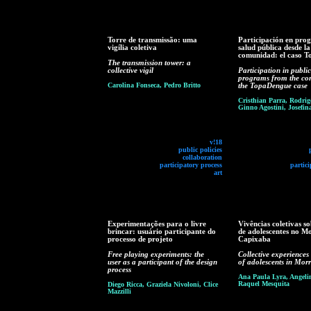
Torre de transmissão: uma
Participación en pro
vigília coletiva
salud pública desde la
comunidad: el caso 
The transmission tower: a
collective vigil
Participation in publi
programs from the co
Carolina Fonseca, Pedro Britto
the TopaDengue case
Cristhian Parra, Rodrig
Ginno Agostini, Josefi
v!18
public policies
collaboration
participatory process
partici
art
Experimentações para o livre
Vivências coletivas s
brincar: usuário participante do
de adolescentes no M
processo de projeto
Capixaba
Free playing experiments: the
Collective experiences 
user as a participant of the design
of adolescents in Mor
process
Ana Paula Lyra, Angeli
Raquel Mesquita
Diego Ricca, Graziela Nivoloni, Clice
Mazzilli