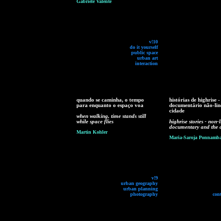
Gabriele Valente
v!10
do it yourself
public space
urban art
interaction
quando se caminha, o tempo
histórias de highrise -
para enquanto o espaço voa
documentário não-lin
cidade
when walking, time stands still
while space flies
highrise stories - non-
documentary and the c
Martin Kohler
Maria-Saroja Ponnamb
v!9
urban geography
urban planning
photography
con