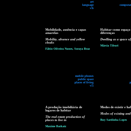
art
language
computat
v!6
Mobilidade, ausência e capas
Habitar como espaço
amarelas
diferenças
Mobility, absence and yellow
Dwelling as a space of
cloaks
Márcia Tiburi
Fábio Oliveira Nunes, Soraya Braz
mobile phones
public space
places of living
p
v!5
A produção imobiliária de
Modos de existir e ha
lugares de habitar
Modes of existing and
The real estate production of
places to live in
Ruy Sardinha Lopes
Maxime Barkatz