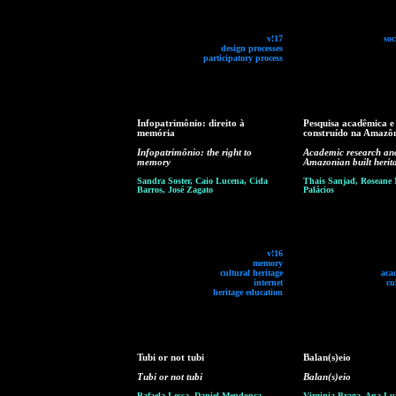
v!17
soc
design processes
participatory process
Infopatrimônio: direito à
Pesquisa acadêmica e
memória
construído na Amazô
Infopatrimônio: the right to
Academic research an
memory
Amazonian built herit
Sandra Soster, Caio Lucena, Cida
Thais Sanjad, Roseane 
Barros, José Zagato
Palácios
v!16
memory
cultural heritage
aca
internet
cu
heritage education
Tubi or not tubi
Balan(s)eio
Tubi or not tubi
Balan(s)eio
Rafaela Lessa, Daniel Mendonça,
Virginia Braga, Ana Lu