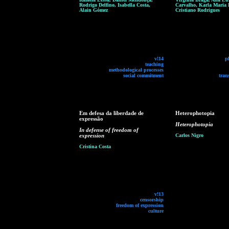
Rodrigo Delfino, Isabella Costa,
Carvalho, Karla Maria P
Alain Gómez
Cristiano Rodrigues
v!14
p
teaching
methodological processes
social commitment
tran
Em defesa da liberdade de
Heterophotopia
expressão
Heterophotopia
In defense of freedom of
expression
Carlos Nigro
Cristina Costa
v!13
censorship
freedom of expression
culture