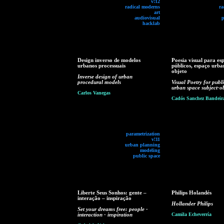
v!12
radical moderns
ra
art
audiovisual
p
hacklab
Design inverso de modelos
Poesia visual para es
urbanos processuais
públicos, espaço urba
objeto
Inverse design of urban
procedural models
Visual Poetry for publi
urban space subject-ob
Carlos Vanegas
Cadós Sanchez Bandeir
parametrization
v!11
urban planning
modeling
public space
Liberte Seus Sonhos: gente –
Philips Holandés
interação – inspiração
Hollander Philips
Set your dreams free: people -
interaction - inspiration
Camila Echeverría