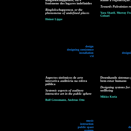
Ringlokschuppenost, ou o
Rumo à regeneração p
fenômeno dos lugares indefinidos
Towards Palestinian r
Ringlokschuppenost, or the
phenomena of undefined places
Yara Sharif, Murray Fra
Golzari
Heiner Lippe
design
designing coexistence
installation
designi
v!4
Aspectos sistêmicos de arte
Desenhando sistemas 
interativa auditória na esfera
bem-estar humano
pública
Designing systems fo
Systemic aspects of auditory
wellbeing
interactive art in the public sphere
Mikko Koria
Rolf Grossmann, Andreas Otto
music
interaction
public space
d
systems