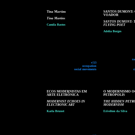
Tina Martins
SANTOS DUMONT: 
VOADOR
Tina Martins
SANTOS DUMONT: 
Camila Bastos
FLYING POET
Adelia Borges
ra
v!13
occupation
social movements
c
ECOS MODERNISTAS EM
O MODERNISMO O
ARTE ELETRÔNICA
PETRÓPOLIS
MODERNIST ECHOES IN
THE HIDDEN PETR
ELECTRONIC ART
MODERNISM
Karla Brunet
Erivelton da Silva