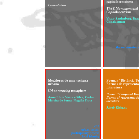
capitalocentrismo
Presentation
The € Monument and 
Capitalocentrism
Victor Sardenberg, Beat
Chnaiderman
the construction 
Metáforas de uma tecitura
Poema: "Distância T
urbana
Formas de represent
Literatura
Urban weaving metaphors
Poem: "Temporal Dis
Anna Lúcia Vieira e Silva, Carlos
Forms of representatio
Moreira de Sousa, Naggila Frota
literature
Jakob Kielgass
v!14
urban system
participatory process
local identity