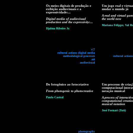
Os meios digitais de produção e
Um jogo real e virtua
exibição audiovisuais e a
mudar o mundo já
expressividade:...
A real and virtual ga
Digital media of audiovisual
the world now
production and the expressivity:...
Mariana Felippe, Val R
Djalma Ribeiro Jr.
v!7
cultural actions digital media
methodological processes
cultural action
art
audiovisual
Do fotogênico ao fotocriativo
Um processo de criaç
computacional intera
From photogenic to photocreative
notação musical
Paulo Castral
A process of interactiv
computational creatio
musical notation
José Fornari (Tuti)
photography