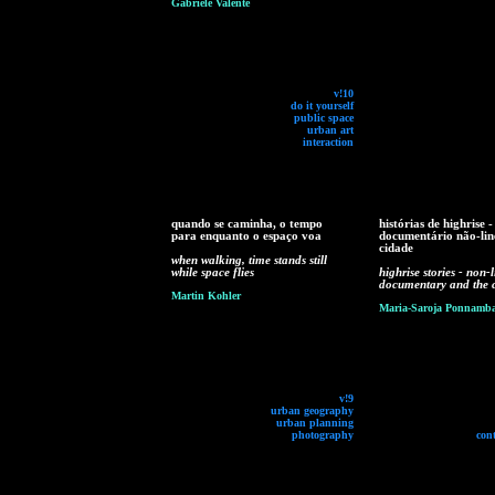
Gabriele Valente
v!10
do it yourself
public space
urban art
interaction
quando se caminha, o tempo
histórias de highrise -
para enquanto o espaço voa
documentário não-lin
cidade
when walking, time stands still
while space flies
highrise stories - non-
documentary and the c
Martin Kohler
Maria-Saroja Ponnamb
v!9
urban geography
urban planning
photography
con