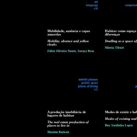
art
language
computat
v!6
Mobilidade, ausência e capas
Habitar como espaço
amarelas
diferenças
Mobility, absence and yellow
Dwelling as a space of
cloaks
Márcia Tiburi
Fábio Oliveira Nunes, Soraya Braz
mobile phones
public space
places of living
p
v!5
A produção imobiliária de
Modos de existir e ha
lugares de habitar
Modes of existing and
The real estate production of
places to live in
Ruy Sardinha Lopes
Maxime Barkatz