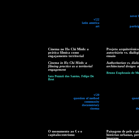
never 
v!22
latin america
art
partici
Cinema no Ho Chi Minh: a
Projeto arquitetônico
prática fílmica como
autoritário vs. dialó
engajamento territorial
ensaio
Cinema in Ho Chi Minh: a
Authoritarian vs. dial
filming practice as a territorial
architectural design: 
engagement
Bruno Euphrasio de Me
Iara Pezzuti dos Santos, Felipe De
Brot
v!20
question of method
ques
community
documentary
cinema
de
O monumento ao € e o
Paisagens de pele e pí
capitalocentrismo
histórias urbanas, pe
imagens