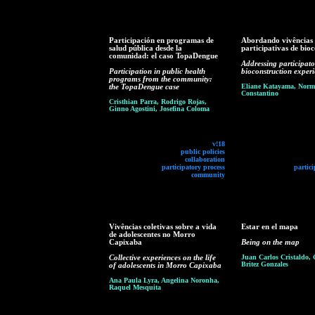
Participación en programas de
Abordando vivências
salud pública desde la
participativas de bio
comunidad: el caso TopaDengue
Addressing participato
Participation in public health
bioconstruction exper
programs from the community:
the TopaDengue case
Eliane Katayama, Norm
Constantino
Cristhian Parra, Rodrigo Rojas,
Ginno Agostini, Josefina Coloma
v!18
public policies
collaboration
participatory process
partici
community
Vivências coletivas sobre a vida
Estar en el mapa
de adolescentes no Morro
Capixaba
Being on the map
Collective experiences on the life
Juan Carlos Cristaldo, 
Britez Gonzales
of adolescents in Morro Capixaba
Ana Paula Lyra, Angelina Noronha,
Raquel Mesquita