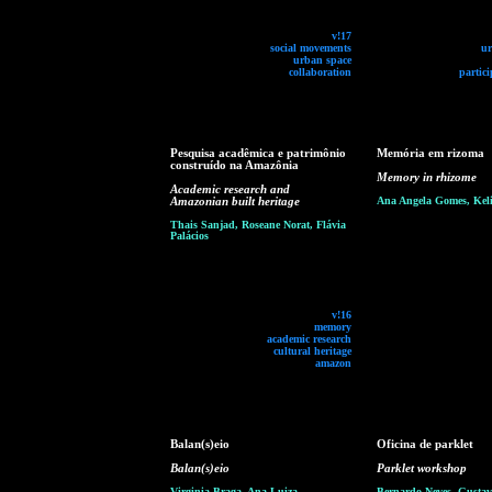
v!17
social movements
ur
urban space
collaboration
partici
Pesquisa acadêmica e patrimônio
Memória em rizoma
construído na Amazônia
Memory in rhizome
Academic research and
Amazonian built heritage
Ana Angela Gomes, Keli
Thais Sanjad, Roseane Norat, Flávia
Palácios
v!16
memory
academic research
cultural heritage
amazon
Balan(s)eio
Oficina de parklet
Balan(s)eio
Parklet workshop
Virginia Braga, Ana Luiza
Bernardo Neves, Gustavo