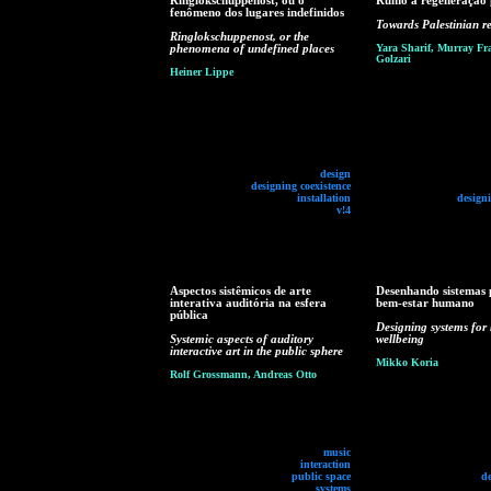
Ringlokschuppenost, ou o
Rumo à regeneração p
fenômeno dos lugares indefinidos
Towards Palestinian r
Ringlokschuppenost, or the
phenomena of undefined places
Yara Sharif, Murray Fra
Golzari
Heiner Lippe
design
designing coexistence
installation
designi
v!4
Aspectos sistêmicos de arte
Desenhando sistemas 
interativa auditória na esfera
bem-estar humano
pública
Designing systems fo
Systemic aspects of auditory
wellbeing
interactive art in the public sphere
Mikko Koria
Rolf Grossmann, Andreas Otto
music
interaction
public space
d
systems