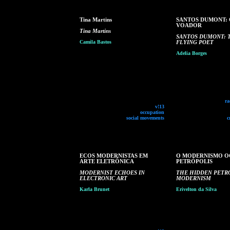
Tina Martins
SANTOS DUMONT: 
VOADOR
Tina Martins
SANTOS DUMONT: 
Camila Bastos
FLYING POET
Adelia Borges
ra
v!13
occupation
social movements
c
ECOS MODERNISTAS EM
O MODERNISMO O
ARTE ELETRÔNICA
PETRÓPOLIS
MODERNIST ECHOES IN
THE HIDDEN PETR
ELECTRONIC ART
MODERNISM
Karla Brunet
Erivelton da Silva