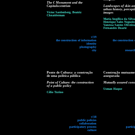
The € Monument and the
Capitalocentrism
Landscapes of skin an
urban history, percept
Victor Sardenberg, Beatriz
images
Chnaiderman
Maria Angélica da Silva
Henrique Sales Nogueira
Vanessa Santos Oliveira
Fernandes Duarte
v!19
the construction of information
the construction 
identity
photography
city
researc
Ponto de Cultura: a construção
Construção mutuame
de uma política pública
assegurada
Point of Culture: the construction
Mutually assured cons
of a public policy
Usman Haque
Célio Turino
v!18
public policies
collaboration
participatory process
partici
culture