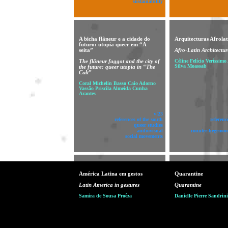
sustainability
A bicha flâneur e a cidade do
Arquitecturas Afrolat
futuro: utopia queer em “A
seita”
Afro-Latin Architectur
The flâneur faggot and the city of
Céline Felício Veríssimo
Silva Moassab
the future: queer utopia in “The
Cult”
Coral Michelin Basso Caio Adorno
Vassão Priscila Almeida Cunha
Arantes
v!23
references of the south
referenc
queer studies
audiovisual
counter-hegemoni
social movements
América Latina em gestos
Quarantine
Latin America in gestures
Quarantine
Samira de Sousa Proêza
Danielle Pierre Sandrini