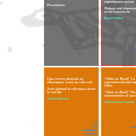
experimentos sociais
Presentation
Memory and dispersoni
social experiments
Renato Fabbri
s
Uma árvore plantada no
"Ghita no Brasil" La
ciberespaço cresce na vida real
representación del es
Ghita
A tree planted in cyberspace grows
in real life
"Ghita no Brasil" The
representation of spac
Naziha Mestaoui
Aicha Haroun Yacoubi
v!8
art
cre
installation
represent