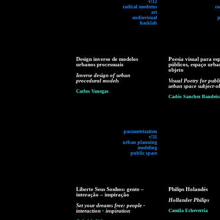
v!12
radical moderns
ra
art
audiovisual
p
hacklab
Design inverso de modelos
Poesia visual para es
urbanos processuais
públicos, espaço urba
objeto
Inverse design of urban
procedural models
Visual Poetry for publi
urban space subject-ob
Carlos Vanegas
Cadós Sanchez Bandeir
parametrization
v!11
urban planning
modeling
public space
Liberte Seus Sonhos: gente –
Philips Holandés
interação – inspiração
Hollander Philips
Set your dreams free: people -
interaction - inspiration
Camila Echeverría