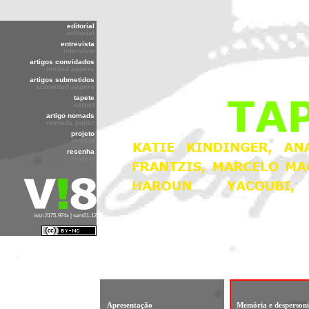
editorial
editorial
entrevista
interview
artigos convidados
invited papers
artigos submetidos
submitted papers
tapete
carpet
artigo nomads
nomads paper
projeto
project
resenha
review
issn 2175-974x | sem01-12
Apresentação
Memória e despersoni