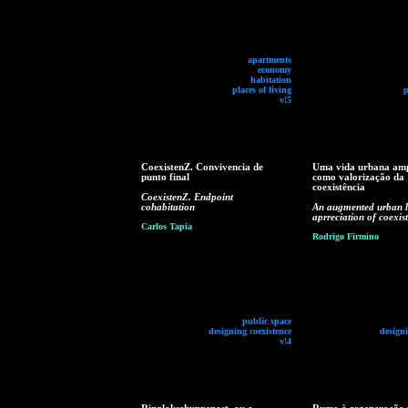
apartments
economy
habitation
places of living
p
v!5
CoexistenZ. Convivencia de
Uma vida urbana am
punto final
como valorização da
coexistência
CoexistenZ. Endpoint
cohabitation
An augmented urban li
aprreciation of coexis
Carlos Tapia
Rodrigo Firmino
public space
designing coexistence
designi
v!4