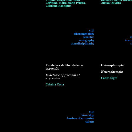
Carvalho, Karla Maria Pereira,
Aleska Oliveira
Cristiano Rodrigues
v!14
phenomenology
semiotics
r
cartography
insur
transdisciplinarity
s
Em defesa da liberdade de
Heterophotopia
expressão
Heterophotopia
In defense of freedom of
expression
Carlos Nigro
Cristina Costa
v!13
censorship
freedom of expression
culture