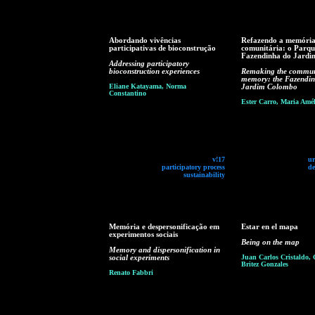
Abordando vivências
Refazendo a memóri
participativas de bioconstrução
comunitária: o Parqu
Fazendinha do Jard
Addressing participatory
bioconstruction experiences
Remaking the commun
memory: the Fazendin
Eliane Katayama, Norma
Jardim Colombo
Constantino
Ester Carro, Maria Amél
v!17
ur
participatory process
de
sustainability
Memória e despersonificação em
Estar en el mapa
experimentos sociais
Being on the map
Memory and dispersonification in
social experiments
Juan Carlos Cristaldo, 
Britez Gonzales
Renato Fabbri