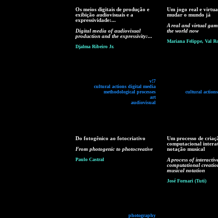
Os meios digitais de produção e
Um jogo real e virtua
exibição audiovisuais e a
mudar o mundo já
expressividade:...
A real and virtual ga
Digital media of audiovisual
the world now
production and the expressivity:...
Mariana Felippe, Val R
Djalma Ribeiro Jr.
v!7
cultural actions digital media
methodological processes
cultural action
art
audiovisual
Do fotogênico ao fotocriativo
Um processo de criaç
computacional intera
From photogenic to photocreative
notação musical
Paulo Castral
A process of interactiv
computational creatio
musical notation
José Fornari (Tuti)
photography