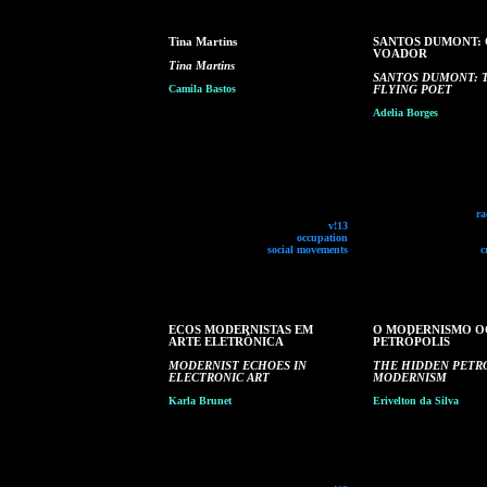
Tina Martins
SANTOS DUMONT: 
VOADOR
Tina Martins
SANTOS DUMONT: 
Camila Bastos
FLYING POET
Adelia Borges
ra
v!13
occupation
social movements
c
ECOS MODERNISTAS EM
O MODERNISMO O
ARTE ELETRÔNICA
PETRÓPOLIS
MODERNIST ECHOES IN
THE HIDDEN PETR
ELECTRONIC ART
MODERNISM
Karla Brunet
Erivelton da Silva