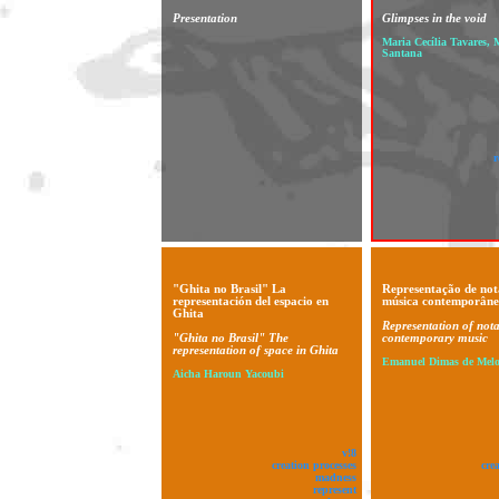
Presentation
Glimpses in the void
Maria Cecília Tavares, 
Santana
r
"Ghita no Brasil" La
Representação de not
representación del espacio en
música contemporân
Ghita
Representation of nota
"Ghita no Brasil" The
contemporary music
representation of space in Ghita
Emanuel Dimas de Melo
Aicha Haroun Yacoubi
v!8
creation processes
cre
madness
represent