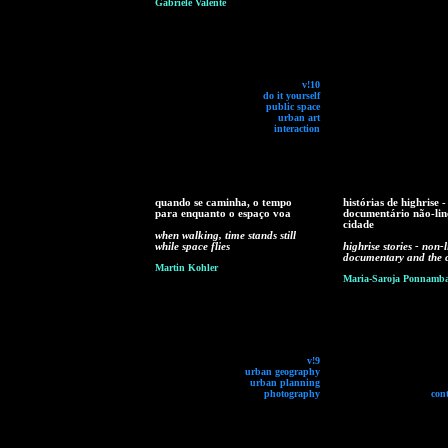
Gabriele Valente
v!10
do it yourself
public space
urban art
interaction
quando se caminha, o tempo
histórias de highrise -
para enquanto o espaço voa
documentário não-lin
cidade
when walking, time stands still
while space flies
highrise stories - non-
documentary and the c
Martin Kohler
Maria-Saroja Ponnamb
v!9
urban geography
urban planning
photography
con