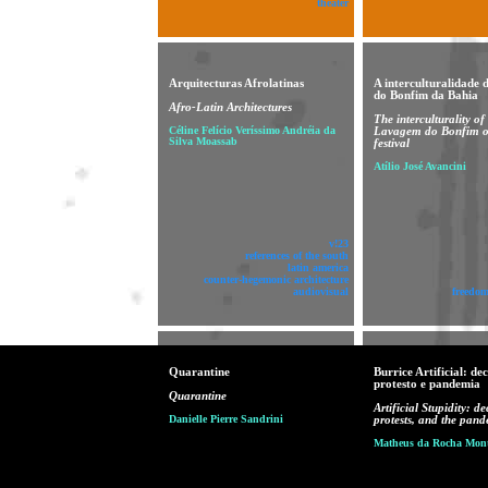
theater
Arquitecturas Afrolatinas
A interculturalidade
do Bonfim da Bahia
Afro-Latin Architectures
The interculturality of
Céline Felício Veríssimo Andréia da
Lavagem do Bonfim o
Silva Moassab
festival
Atílio José Avancini
v!23
references of the south
latin america
counter-hegemonic architecture
audiovisual
freedom
Quarantine
Burrice Artificial: de
protesto e pandemia
Quarantine
Artificial Stupidity: d
Danielle Pierre Sandrini
protests, and the pan
Matheus da Rocha Mont