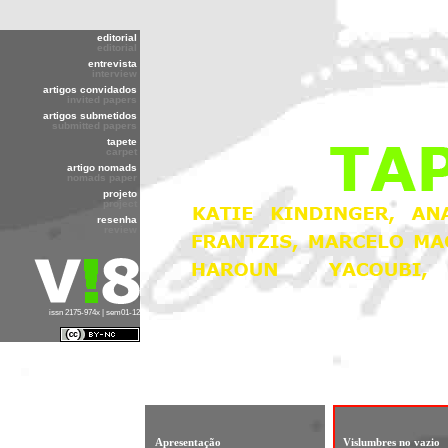
editorial
editorial
entrevista
interview
artigos convidados
invited papers
artigos submetidos
submitted papers
tapete
carpet
artigo nomads
nomads paper
projeto
project
resenha
review
issn 2175-974x | sem01-12
Apresentação
Vislumbres no vazio