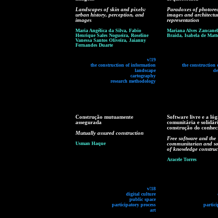
Landscapes of skin and pixels:
Paradoxes of photorea
urban history, perception, and
images and architectu
images
representation
Maria Angélica da Silva, Fabio
Mariana Alves Zancaneli
Henrique Sales Nogueira, Roseline
Braida, Isabela de Matt
Vanessa Santos Oliveira, Jaianny
Fernandes Duarte
v!19
the construction of information
the construction 
landscape
de
cartography
research methodology
Construção mutuamente
Software livre e a lóg
assegurada
comunitária e solidár
construção do conhe
Mutually assured construction
Free software and the
Usman Haque
communitarian and sol
of knowledge construc
Aracele Torres
v!18
digital culture
public space
participatory process
partici
art