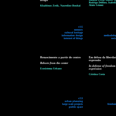
design
Rodrigo Delfino, Isabell
Alain Gómez
Khaldoun Zreik, Nasredine Bouhaï
v!15
memory
cultural heritage
information design
methodolog
internet of things
soci
Renascimento a partir do centro
Em defesa da liberda
expressão
Reborn from the center
In defense of freedom
Ecosistema Urbano
expression
Cristina Costa
v!13
urban planning
large scale projects
freedom
public space