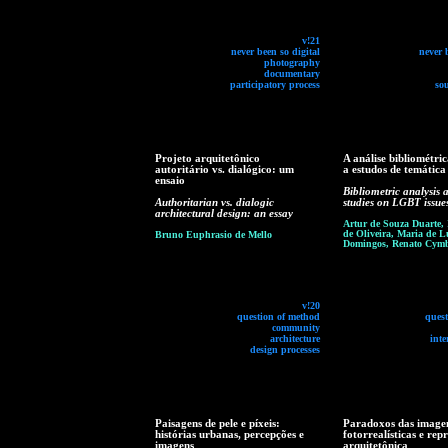
v!21
never been so digital
never 
photography
documentary
participatory process
so
Projeto arquitetônico
A análise bibliométri
autoritário vs. dialógico: um
a estudos de temátic
ensaio
Bibliometric analysis 
Authoritarian vs. dialogic
studies on LGBT issue
architectural design: an essay
Artur de Souza Duarte,
de Oliveira, Maria de L
Bruno Euphrasio de Mello
Domingos, Renato Cymb
v!20
question of method
ques
community
architecture
inte
design processes
Paisagens de pele e píxeis:
Paradoxos das image
histórias urbanas, percepções e
fotorrealísticas e rep
imagens
arquitetônica