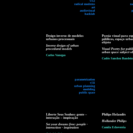
v!12
radical moderns
ra
art
audiovisual
p
hacklab
Design inverso de modelos
Poesia visual para es
urbanos processuais
públicos, espaço urba
objeto
Inverse design of urban
procedural models
Visual Poetry for publi
urban space subject-ob
Carlos Vanegas
Cadós Sanchez Bandeir
parametrization
v!11
urban planning
modeling
public space
Liberte Seus Sonhos: gente –
Philips Holandés
interação – inspiração
Hollander Philips
Set your dreams free: people -
interaction - inspiration
Camila Echeverría