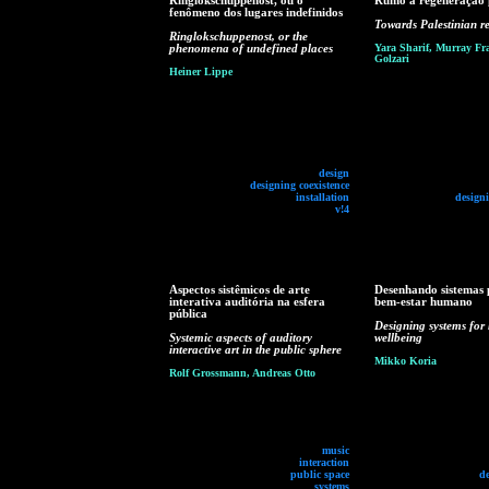
Ringlokschuppenost, ou o
Rumo à regeneração p
fenômeno dos lugares indefinidos
Towards Palestinian r
Ringlokschuppenost, or the
phenomena of undefined places
Yara Sharif, Murray Fra
Golzari
Heiner Lippe
design
designing coexistence
installation
designi
v!4
Aspectos sistêmicos de arte
Desenhando sistemas 
interativa auditória na esfera
bem-estar humano
pública
Designing systems fo
Systemic aspects of auditory
wellbeing
interactive art in the public sphere
Mikko Koria
Rolf Grossmann, Andreas Otto
music
interaction
public space
d
systems