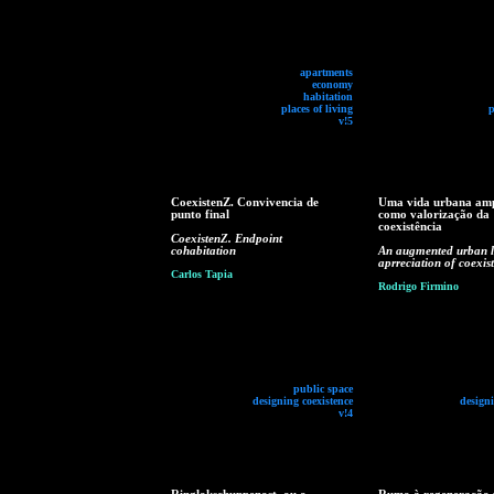
apartments
economy
habitation
places of living
p
v!5
CoexistenZ. Convivencia de
Uma vida urbana am
punto final
como valorização da
coexistência
CoexistenZ. Endpoint
cohabitation
An augmented urban li
aprreciation of coexis
Carlos Tapia
Rodrigo Firmino
public space
designing coexistence
designi
v!4