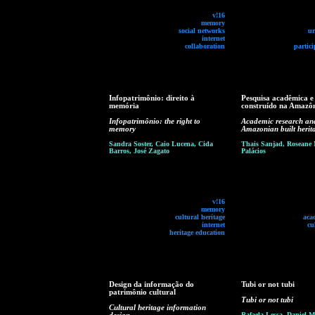
v!16
memory
social networks
ur
internet
collaboration
partici
Infopatrimônio: direito à
Pesquisa acadêmica e
memória
construído na Amazô
Infopatrimônio: the right to
Academic research an
memory
Amazonian built herit
Sandra Soster, Caio Lucena, Cida
Thais Sanjad, Roseane 
Barros, José Zagato
Palácios
v!16
memory
cultural heritage
aca
internet
cu
heritage education
Design da informação do
Tubi or not tubi
patrimônio cultural
Tubi or not tubi
Cultural heritage information
Rafaela Lessa, Daniel 