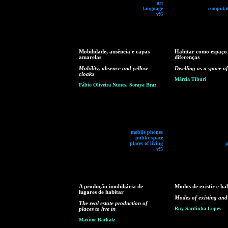
art
language
computat
v!6
Mobilidade, ausência e capas
Habitar como espaço
amarelas
diferenças
Mobility, absence and yellow
Dwelling as a space of
cloaks
Márcia Tiburi
Fábio Oliveira Nunes, Soraya Braz
mobile phones
public space
places of living
p
v!5
A produção imobiliária de
Modos de existir e ha
lugares de habitar
Modes of existing and
The real estate production of
places to live in
Ruy Sardinha Lopes
Maxime Barkatz