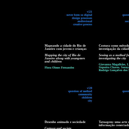
v!21
never been so digital
ques
design processes
audiovisual
soc
creative process
Mapeando a cidade do Rio de
Costura como método
Janeiro com jovens e crianças
investigação da cidad
Mapping the city of Rio de
Sewing as a method fo
Janeiro along with youngsters
investigating the city
and children
Giovanna Magalhães, L
Siqueira Chaves, Soray
Flora Olmos Fernandez
Rodrigo Gonçalves dos 
v!20
question of method
ques
community
children
city
Desenho animado e sociedade
Tatuagem: uma arte 
informação conectad
Cartoon and society