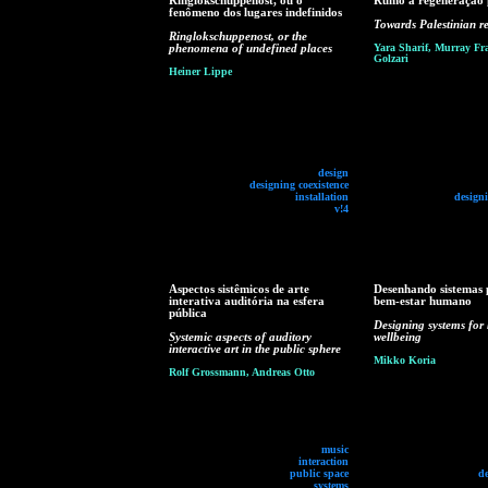
Ringlokschuppenost, ou o
Rumo à regeneração p
fenômeno dos lugares indefinidos
Towards Palestinian r
Ringlokschuppenost, or the
phenomena of undefined places
Yara Sharif, Murray Fra
Golzari
Heiner Lippe
design
designing coexistence
installation
designi
v!4
Aspectos sistêmicos de arte
Desenhando sistemas 
interativa auditória na esfera
bem-estar humano
pública
Designing systems fo
Systemic aspects of auditory
wellbeing
interactive art in the public sphere
Mikko Koria
Rolf Grossmann, Andreas Otto
music
interaction
public space
d
systems