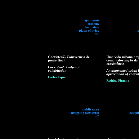
apartments
economy
habitation
places of living
p
v!5
CoexistenZ. Convivencia de
Uma vida urbana am
punto final
como valorização da
coexistência
CoexistenZ. Endpoint
cohabitation
An augmented urban li
aprreciation of coexis
Carlos Tapia
Rodrigo Firmino
public space
designing coexistence
designi
v!4