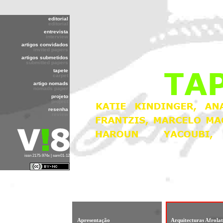
editorial
editorial
entrevista
interview
artigos convidados
invited papers
artigos submetidos
submitted papers
tapete
carpet
artigo nomads
nomads paper
projeto
project
resenha
review
issn 2175-974x | sem01-12
Apresentação
Arquitecturas Afrolat