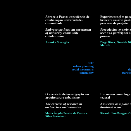
Abrace o Porto: experiência de
Experimentações para
colaboração universidade-
brincar: usuário part
comunidade
processo de projeto
Embrace the Port: an experiment
Free playing experime
of university-community
user as a participant o
collaboration
process
Jovanka Scocuglia
Diego Ricca, Graziela Ni
Mazzilli
v!17
urban planning
social movements
de
community
partici
O exercício de investigação em
Um museu como lugar
arquitetura e urbanismo
teatral
The exercise of research in
A museum as a place o
architecture and urbanism
theatrical scene
Maria Ângela Pereira de Castro e
Ricardo José Brugger C
Silva Bortolucci