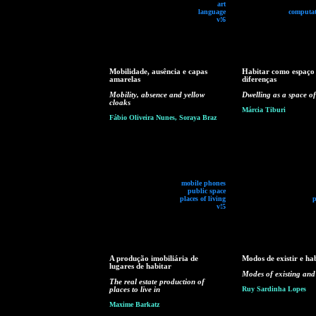
art
language
computat
v!6
Mobilidade, ausência e capas
Habitar como espaço
amarelas
diferenças
Mobility, absence and yellow
Dwelling as a space of
cloaks
Márcia Tiburi
Fábio Oliveira Nunes, Soraya Braz
mobile phones
public space
places of living
p
v!5
A produção imobiliária de
Modos de existir e ha
lugares de habitar
Modes of existing and
The real estate production of
places to live in
Ruy Sardinha Lopes
Maxime Barkatz