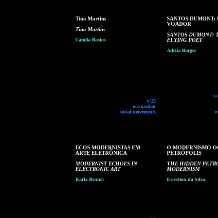
Tina Martins
SANTOS DUMONT: 
VOADOR
Tina Martins
SANTOS DUMONT: 
Camila Bastos
FLYING POET
Adelia Borges
ra
v!13
occupation
social movements
c
ECOS MODERNISTAS EM
O MODERNISMO O
ARTE ELETRÔNICA
PETRÓPOLIS
MODERNIST ECHOES IN
THE HIDDEN PETR
ELECTRONIC ART
MODERNISM
Karla Brunet
Erivelton da Silva