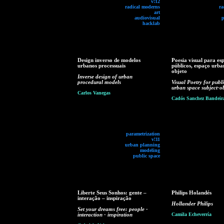
v!12
radical moderns
ra
art
audiovisual
p
hacklab
Design inverso de modelos
Poesia visual para es
urbanos processuais
públicos, espaço urba
objeto
Inverse design of urban
procedural models
Visual Poetry for publi
urban space subject-ob
Carlos Vanegas
Cadós Sanchez Bandeir
parametrization
v!11
urban planning
modeling
public space
Liberte Seus Sonhos: gente –
Philips Holandés
interação – inspiração
Hollander Philips
Set your dreams free: people -
interaction - inspiration
Camila Echeverría