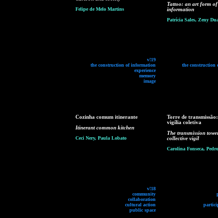
Tattoo: an art form o
Felipe de Melo Martins
information
Patrícia Sales, Zeny Dua
v!19
the construction of information
the construction 
experience
memory
image
Cozinha comum itinerante
Torre de transmissão
vigília coletiva
Itinerant common kitchen
The transmission towe
Ceci Nery, Paula Lobato
collective vigil
Carolina Fonseca, Pedro
v!18
community
collaboration
cultural action
partici
public space