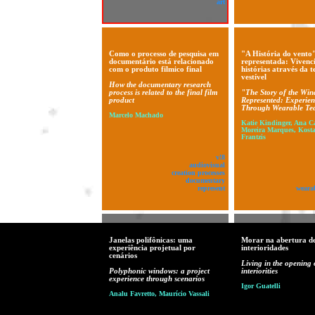
art
Como o processo de pesquisa em
"A História do vento
documentário está relacionado
representada: Vivenc
com o produto filmico final
histórias através da 
vestível
How the documentary research
process is related to the final film
"The Story of the Win
product
Represented: Experien
Through Wearable Te
Marcelo Machado
Katie Kindinger, Ana C
Moreira Marques, Kosta
Frantzis
v!8
audiovisual
creation processes
documentary
represent
weara
Janelas polifônicas: uma
Morar na abertura d
experiência projetual por
interioridades
cenários
Living in the opening 
Polyphonic windows: a project
interiorities
experience through scenarios
Igor Guatelli
Analu Favretto, Maurício Vassali