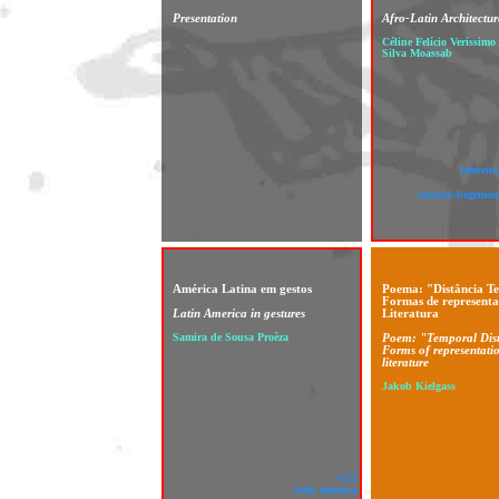
Presentation
Afro-Latin Architectur
Céline Felício Veríssimo
Silva Moassab
referenc
counter-hegemoni
América Latina em gestos
Poema: "Distância T
Formas de represent
Latin America in gestures
Literatura
Samira de Sousa Proêza
Poem: "Temporal Dis
Forms of representatio
literature
Jakob Kielgass
v!22
latin america