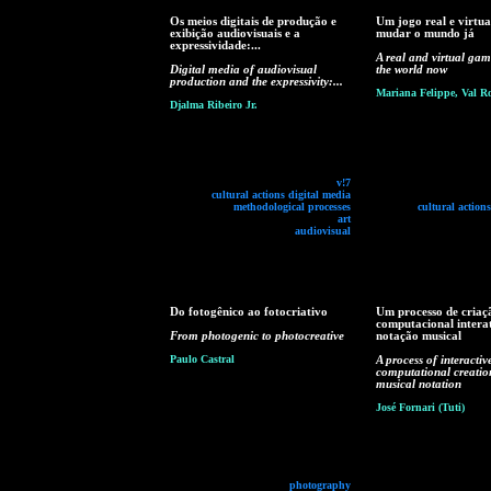
Os meios digitais de produção e
Um jogo real e virtua
exibição audiovisuais e a
mudar o mundo já
expressividade:...
A real and virtual ga
Digital media of audiovisual
the world now
production and the expressivity:...
Mariana Felippe, Val R
Djalma Ribeiro Jr.
v!7
cultural actions digital media
methodological processes
cultural action
art
audiovisual
Do fotogênico ao fotocriativo
Um processo de criaç
computacional intera
From photogenic to photocreative
notação musical
Paulo Castral
A process of interactiv
computational creatio
musical notation
José Fornari (Tuti)
photography