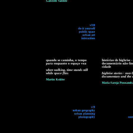
Gabriele Valente
v!10
do it yourself
public space
urban art
interaction
quando se caminha, o tempo
histórias de highrise -
para enquanto o espaço voa
documentário não-lin
cidade
when walking, time stands still
while space flies
highrise stories - non-
documentary and the c
Martin Kohler
Maria-Saroja Ponnamb
v!9
urban geography
urban planning
photography
con