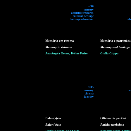
v!16
memory
academic research
cultural heritage
heritage education
id
Memória em rizoma
Memória e patrimôni
Memory in rhizome
Memory and heritage
Ana Angela Gomes, Keline Freire
Giulia Crippa
v!15
memory
cu
cinema
identity
Balan(s)eio
Oficina de parklet
Balan(s)eio
Parklet workshop
Virginia Braga, Ana Luiza
Bernardo Neves, Gustavo