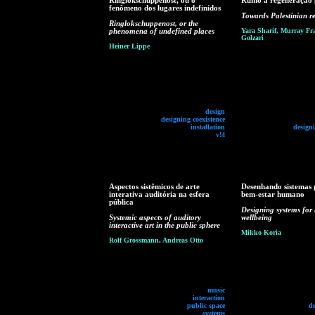
Ringlokschuppenost, ou o
Rumo à regeneração p
fenômeno dos lugares indefinidos
Towards Palestinian r
Ringlokschuppenost, or the
phenomena of undefined places
Yara Sharif, Murray Fra
Golzari
Heiner Lippe
design
designing coexistence
installation
designi
v!4
Aspectos sistêmicos de arte
Desenhando sistemas 
interativa auditória na esfera
bem-estar humano
pública
Designing systems fo
Systemic aspects of auditory
wellbeing
interactive art in the public sphere
Mikko Koria
Rolf Grossmann, Andreas Otto
music
interaction
public space
d
systems