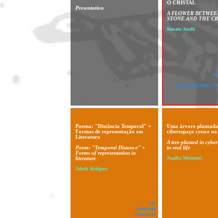
O CRISTAL
Presentation
A FLOWER BETWEE
STONE AND THE C
Renato Anelli
ra
places of living - d
Poema: "Distância Temporal" +
Uma árvore plantada
Formas de representação em
ciberespaço cresce na
Literatura
A tree planted in cybe
Poem: "Temporal Distance" +
in real life
Forms of representation in
literature
Naziha Mestaoui
Jakob Kielgass
v!8
language
litterature