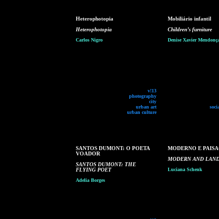
Heterophotopia
Mobiliário infantil
Heterophotopia
Children’s furniture
Carlos Nigro
Denise Xavier Mendonç
v!13
photography
city
urban art
soci
urban culture
SANTOS DUMONT: O POETA
MODERNO E PAIS
VOADOR
MODERN AND LAN
SANTOS DUMONT: THE
FLYING POET
Luciana Schenk
Adelia Borges