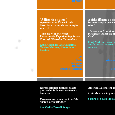
represent
"A História do vento"
A bicha flâneur e a c
representada: Vivenciando
futuro: utopia queer
histórias através da tecnologia
seita”
vestível
The flâneur faggot and
"The Story of the Wind"
the future: queer utop
Represented: Experiencing Stories
Cult”
Through Wearable Technology
Coral Michelin Basso C
Vassão Priscila Almeid
Katie Kindinger, Ana Catharina
Arantes
Moreira Marques, Kostantinos
Frantzis
v!8
body
referenc
litterature
represent
wearable computing
soc
Rarefacciones: usando el arte
América Latina em ge
para exhibir la contaminación
humana
Latin America in gestu
Rarefactions: using art to exhibit
Samira de Sousa Proêza
human contamination
Ana Cecilia Parrodi Anaya