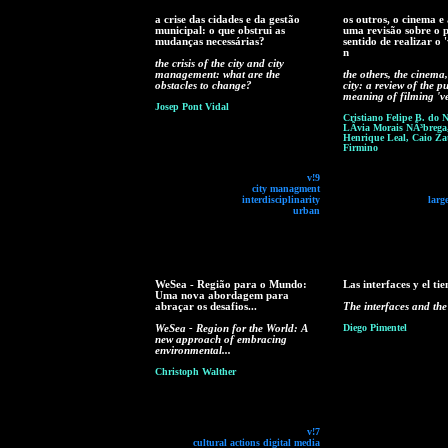
a crise das cidades e da gestão
os outros, o cinema e
municipal: o que obstrui as
uma revisão sobre o p
mudanças necessárias?
sentido de realizar o 
n
the crisis of the city and city
management: what are the
the others, the cinema
obstacles to change?
city: a review of the 
meaning of filming 've
Josep Pont Vidal
Cristiano Felipe B. do 
LÃ­via Morais NÃ³brega
Henrique Leal, Caio Za
Firmino
v!9
city managment
interdisciplinarity
large
urban
WeSea - Região para o Mundo:
Las interfaces y el ti
Uma nova abordagem para
abraçar os desafios...
The interfaces and the
WeSea - Region for the World: A
Diego Pimentel
new approach of embracing
environmental...
Christoph Walther
v!7
cultural actions digital media