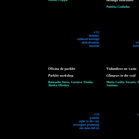
heritage education
Patrícia Godinho
v!15
memory
cultural heritage
globalization
cu
tourism
heri
Oficina de parklet
Vislumbres no vazio
Parklet workshop
Glimpses in the void
Bernardo Neves, Gustavo Tristão,
Maria Cecília Tavares, 
Aleska Oliveira
Santana
v!14
r
parklet
right to the city
insurgent planning
são joão del-rei