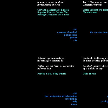
Sewing as a method for
The € Monument and 
investigating the city
Capitalocentrism
Giovanna Magalhães, Larissa
Victor Sardenberg, Beat
Siqueira Chaves, Soraya Nór,
Chnaiderman
Rodrigo Gonçalves dos Santos
v!20
question of method
the construction 
public space
gender
city
Tatuagem: uma arte de
Ponto de Cultura: a 
informação conectada
de uma política públi
Tattoo: an art form of connected
Point of Culture: the 
information
of a public policy
Patrícia Sales, Zeny Duarte
Célio Turino
v!19
the construction of information
cartography
body
partici
image