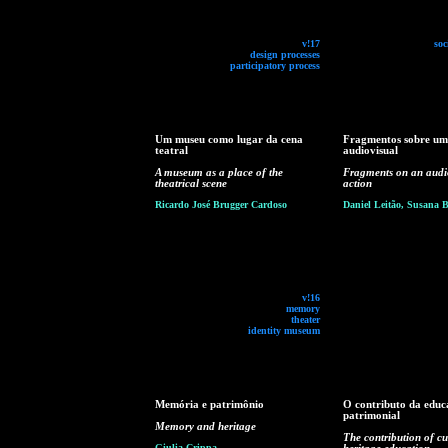
v!17
soc
design processes
participatory process
Um museu como lugar da cena
Fragmentos sobre um
teatral
audiovisual
A museum as a place of the
Fragments on an audi
theatrical scene
action
Ricardo José Brugger Cardoso
Daniel Leitão, Susana B
v!16
memory
theater
identity museum
Memória e patrimônio
O contributo da educ
patrimonial
Memory and heritage
The contribution of cu
Giulia Crippa