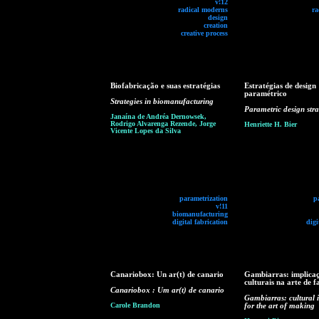
v!12
radical moderns
ra
design
creation
creative process
Biofabricação e suas estratégias
Estratégias de design
paramétrico
Strategies in biomanufacturing
Parametric design stra
Janaína de Andréa Dernowsek,
Rodrigo Alvarenga Rezende, Jorge
Henriette H. Bier
Vicente Lopes da Silva
parametrization
p
v!11
biomanufacturing
digital fabrication
digi
Canariobox: Un ar(t) de canario
Gambiarras: implica
culturais na arte de f
Canariobox : Um ar(t) de canario
Gambiarras: cultural 
Carole Brandon
for the art of making