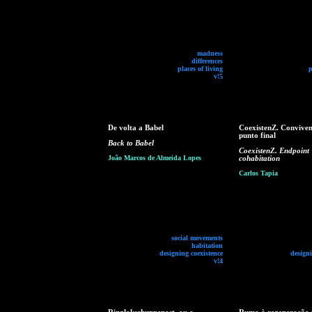
madness
differences
places of living
p
v!5
De volta a Babel
CoexistenZ. Conviven
punto final
Back to Babel
CoexistenZ. Endpoint
João Marcos de Almeida Lopes
cohabitation
Carlos Tapia
social movements
habitation
designing coexistence
designi
v!4