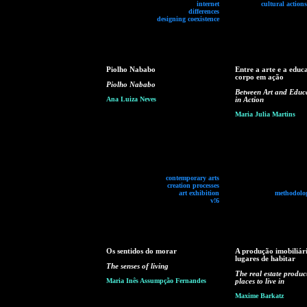
internet
cultural action
differences
designing coexistence
Piolho Nababo
Entre a arte e a educ
corpo em ação
Piolho Nababo
Between Art and Educ
Ana Luiza Neves
in Action
Maria Julia Martins
contemporary arts
creation processes
art exhibition
methodolog
v!6
Os sentidos do morar
A produção imobiliár
lugares de habitar
The senses of living
The real estate produc
Maria Inês Assumpção Fernandes
places to live in
Maxime Barkatz