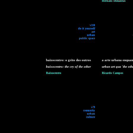
Hernani Dimantas
v!10
do it yourself
art
urban
public space
baixocentro: o grito dos outros
a arte urbana enquan
baixocentro: the cry of the other
urban art qua 'the oth
Baixocentro
Ricardo Campos
v!9
comunity
urban
culture