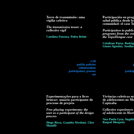
Torre de transmissão: uma
Participación en pro
vigília coletiva
salud pública desde la
comunidad: el caso 
The transmission tower: a
collective vigil
Participation in publi
programs from the co
Carolina Fonseca, Pedro Britto
the TopaDengue case
Cristhian Parra, Rodrig
Ginno Agostini, Josefi
v!18
public policies
collaboration
participatory process
partici
art
Experimentações para o livre
Vivências coletivas s
brincar: usuário participante do
de adolescentes no M
processo de projeto
Capixaba
Free playing experiments: the
Collective experiences 
user as a participant of the design
of adolescents in Mor
process
Ana Paula Lyra, Angeli
Raquel Mesquita
Diego Ricca, Graziela Nivoloni, Clice
Mazzilli