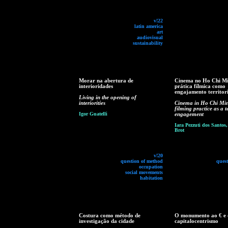
v!22
latin america
art
audiovisual
sustainability
Morar na abertura de
Cinema no Ho Chi Mi
interioridades
prática fílmica como
engajamento territori
Living in the opening of
interiorities
Cinema in Ho Chi Min
filming practice as a te
Igor Guatelli
engagement
Iara Pezzuti dos Santos,
Brot
v!20
question of method
ques
occupation
social movements
habitation
Costura como método de
O monumento ao € e 
investigação da cidade
capitalocentrismo