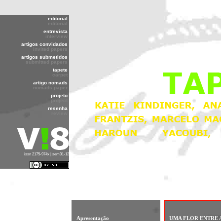
editorial
editorial
entrevista
interview
artigos convidados
invited papers
artigos submetidos
submitted papers
tapete
carpet
artigo nomads
nomads paper
projeto
project
resenha
review
issn 2175-974x | sem01-12
Apresentação
UMA FLOR ENTRE 