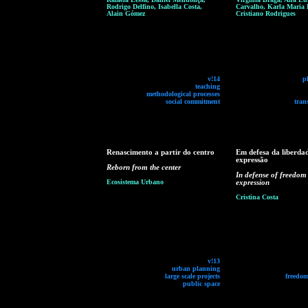
Rodrigo Delfino, Isabella Costa,
Carvalho, Karla Maria P
Alain Gómez
Cristiano Rodrigues
v!14
p
teaching
methodological processes
social commitment
tran
Renascimento a partir do centro
Em defesa da liberda
expressão
Reborn from the center
In defense of freedom
Ecosistema Urbano
expression
Cristina Costa
v!13
urban planning
large scale projects
freedom
public space