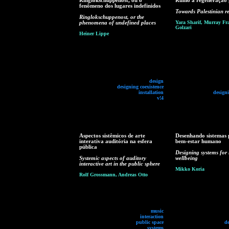
Ringlokschuppenost, ou o
Rumo à regeneração p
fenômeno dos lugares indefinidos
Towards Palestinian r
Ringlokschuppenost, or the
phenomena of undefined places
Yara Sharif, Murray Fra
Golzari
Heiner Lippe
design
designing coexistence
installation
designi
v!4
Aspectos sistêmicos de arte
Desenhando sistemas 
interativa auditória na esfera
bem-estar humano
pública
Designing systems fo
Systemic aspects of auditory
wellbeing
interactive art in the public sphere
Mikko Koria
Rolf Grossmann, Andreas Otto
music
interaction
public space
d
systems