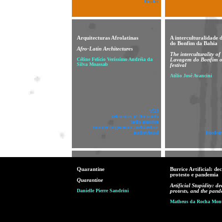
theater
Arquitecturas Afrolatinas
A interculturalidade
do Bonfim da Bahia
Afro-Latin Architectures
The interculturality of
Céline Felício Veríssimo Andréia da
Lavagem do Bonfim o
Silva Moassab
festival
Atílio José Avancini
v!23
references of the south
latin america
counter-hegemonic architecture
audiovisual
freedom
Quarantine
Burrice Artificial: de
protesto e pandemia
Quarantine
Artificial Stupidity: d
Danielle Pierre Sandrini
protests, and the pan
Matheus da Rocha Mont