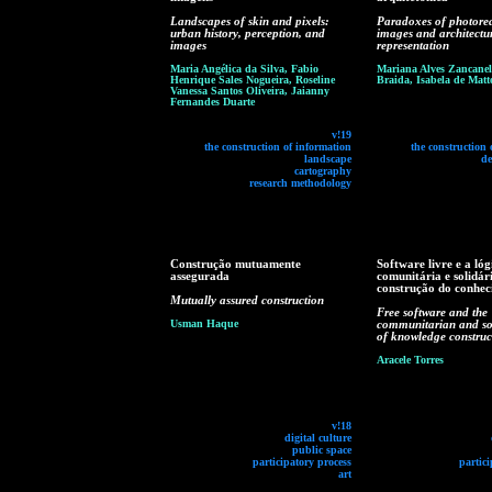
Landscapes of skin and pixels:
Paradoxes of photorea
urban history, perception, and
images and architectu
images
representation
Maria Angélica da Silva, Fabio
Mariana Alves Zancaneli
Henrique Sales Nogueira, Roseline
Braida, Isabela de Matt
Vanessa Santos Oliveira, Jaianny
Fernandes Duarte
v!19
the construction of information
the construction 
landscape
de
cartography
research methodology
Construção mutuamente
Software livre e a lóg
assegurada
comunitária e solidár
construção do conhe
Mutually assured construction
Free software and the
Usman Haque
communitarian and sol
of knowledge construc
Aracele Torres
v!18
digital culture
public space
participatory process
partici
art