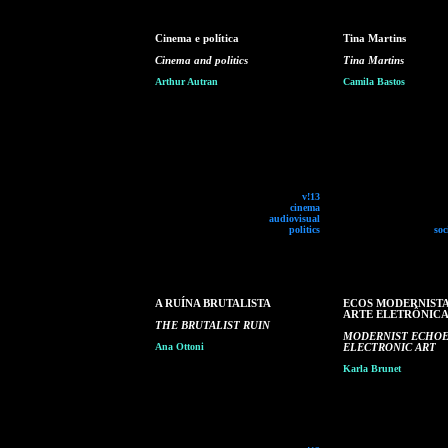
Cinema e política
Tina Martins
Cinema and politics
Tina Martins
Arthur Autran
Camila Bastos
v!13
cinema
audiovisual
politics
soc
A RUÍNA BRUTALISTA
ECOS MODERNISTA
ARTE ELETRÔNIC
THE BRUTALIST RUIN
MODERNIST ECHOE
Ana Ottoni
ELECTRONIC ART
Karla Brunet