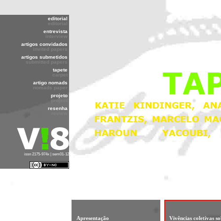
editorial
editorial
entrevista
interview
artigos convidados
invited papers
artigos submetidos
submitted papers
tapete
carpet
artigo nomads
nomads paper
projeto
project
resenha
review
issn 2175-974x | sem01-12
Apresentação
Vivências coletivas s