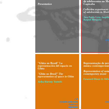
de adolescentes no M
Presentation
Capixaba
Collective experiences 
of adolescents in Mor
Ana Paula Lyra, Angeli
Raquel Mesquita
soc
"Ghita no Brasil" La
Representação de not
representación del espacio en
música contemporân
Ghita
Representation of nota
"Ghita no Brasil" The
contemporary music
representation of space in Ghita
Emanuel Dimas de Melo
Aicha Haroun Yacoubi
v!8
creation processes
cre
madness
represent