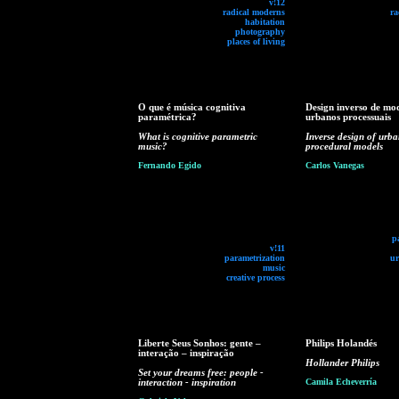
v!12
radical moderns
ra
habitation
photography
places of living
O que é música cognitiva
Design inverso de mo
paramétrica?
urbanos processuais
What is cognitive parametric
Inverse design of urb
music?
procedural models
Fernando Egido
Carlos Vanegas
p
v!11
parametrization
ur
music
creative process
Liberte Seus Sonhos: gente –
Philips Holandés
interação – inspiração
Hollander Philips
Set your dreams free: people -
interaction - inspiration
Camila Echeverría