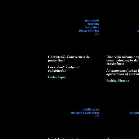
apartments
economy
habitation
places of living
p
v!5
CoexistenZ. Convivencia de
Uma vida urbana am
punto final
como valorização da
coexistência
CoexistenZ. Endpoint
cohabitation
An augmented urban li
aprreciation of coexis
Carlos Tapia
Rodrigo Firmino
public space
designing coexistence
designi
v!4