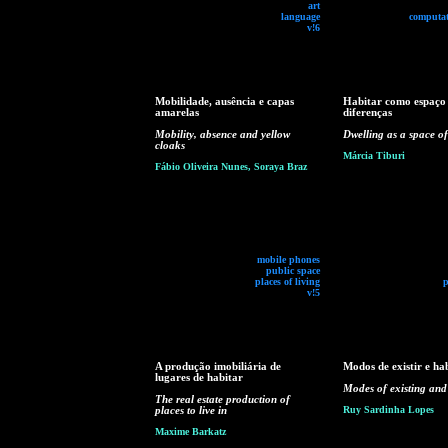
art
language
computat
v!6
Mobilidade, ausência e capas
Habitar como espaço
amarelas
diferenças
Mobility, absence and yellow
Dwelling as a space of
cloaks
Márcia Tiburi
Fábio Oliveira Nunes, Soraya Braz
mobile phones
public space
places of living
p
v!5
A produção imobiliária de
Modos de existir e ha
lugares de habitar
Modes of existing and
The real estate production of
places to live in
Ruy Sardinha Lopes
Maxime Barkatz