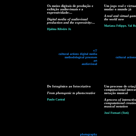
Os meios digitais de produção e
Um jogo real e virtua
exibição audiovisuais e a
mudar o mundo já
expressividade:...
A real and virtual ga
Digital media of audiovisual
the world now
production and the expressivity:...
Mariana Felippe, Val R
Djalma Ribeiro Jr.
v!7
cultural actions digital media
methodological processes
cultural action
art
audiovisual
Do fotogênico ao fotocriativo
Um processo de criaç
computacional intera
From photogenic to photocreative
notação musical
Paulo Castral
A process of interactiv
computational creatio
musical notation
José Fornari (Tuti)
photography