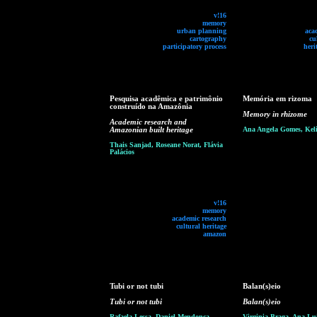
v!16
memory
urban planning
aca
cartography
cu
participatory process
heri
Pesquisa acadêmica e patrimônio
Memória em rizoma
construído na Amazônia
Memory in rhizome
Academic research and
Amazonian built heritage
Ana Angela Gomes, Keli
Thais Sanjad, Roseane Norat, Flávia
Palácios
v!16
memory
academic research
cultural heritage
amazon
Tubi or not tubi
Balan(s)eio
Tubi or not tubi
Balan(s)eio
Rafaela Lessa, Daniel Mendonça,
Virginia Braga, Ana Lu