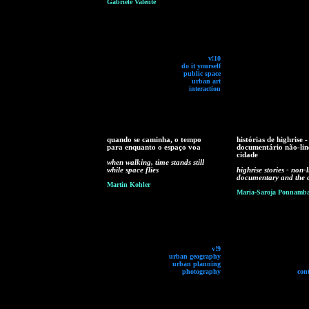
Gabriele Valente
v!10
do it yourself
public space
urban art
interaction
quando se caminha, o tempo
histórias de highrise -
para enquanto o espaço voa
documentário não-lin
cidade
when walking, time stands still
while space flies
highrise stories - non-
documentary and the c
Martin Kohler
Maria-Saroja Ponnamb
v!9
urban geography
urban planning
photography
con