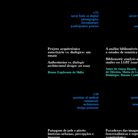
v!21
never been so digital
never 
photography
documentary
participatory process
so
Projeto arquitetônico
A análise bibliométri
autoritário vs. dialógico: um
a estudos de temátic
ensaio
Bibliometric analysis 
Authoritarian vs. dialogic
studies on LGBT issue
architectural design: an essay
Artur de Souza Duarte,
de Oliveira, Maria de L
Bruno Euphrasio de Mello
Domingos, Renato Cymb
v!20
question of method
ques
community
architecture
inte
design processes
Paisagens de pele e píxeis:
Paradoxos das image
histórias urbanas, percepções e
fotorrealísticas e rep
imagens
arquitetônica