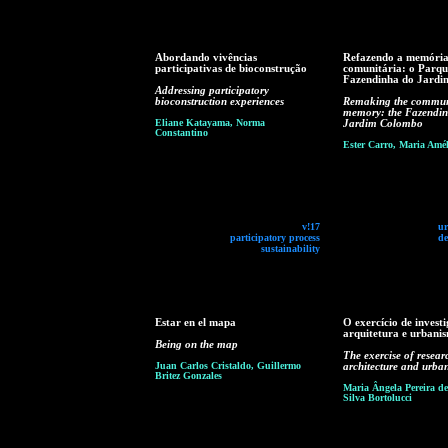
Abordando vivências
Refazendo a memóri
participativas de bioconstrução
comunitária: o Parqu
Fazendinha do Jard
Addressing participatory
bioconstruction experiences
Remaking the commun
memory: the Fazendin
Eliane Katayama, Norma
Jardim Colombo
Constantino
Ester Carro, Maria Amél
v!17
ur
participatory process
de
sustainability
Estar en el mapa
O exercício de invest
arquitetura e urbani
Being on the map
The exercise of resear
Juan Carlos Cristaldo, Guillermo
architecture and urba
Britez Gonzales
Maria Ângela Pereira de
Silva Bortolucci